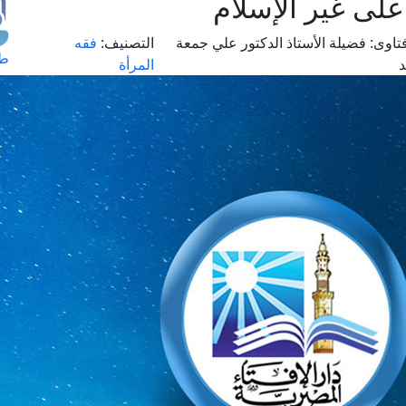
على غير الإسلام
تاوى:
فضيلة الأستاذ الدكتور علي جمعة
التصنيف:
فقه
طل
المرأة
اس
حج
ال
م
الق