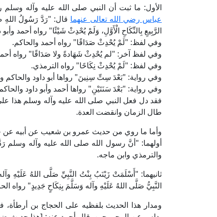
الأول: ما ثبت أن النبي صلى الله عليه وآله وسلم ر
عباس رضي الله تعالى عنهما
قال: "رَدَّ رَسُولُ اللهِ صَلَّ
الرَّبِيعِ بِالنِّكَاحِ الْأَوَّلِ، وَلَمْ يُحْدِثْ شَيْئًا" رواه أحمد و
وفي لفظ: "لَمْ يُحْدِثْ صَدَاقًا" رواه أحمد والحاكم.
وفي لفظ آخر: "لم يُحْدِثْ شَهَادةً ولا صَدَاقًا" رواه أحم
وفي لفظ: "لَمْ يُحْدِثْ نِكَاحًا" رواه الترمذي.
وفي رواية: "بَعْدَ سِتِّ سِنِينَ" رواها أبو داود والحاكم
وفي رواية: "بَعْدَ سَنَتَيْنِ" رواها أحمد وأبو داود والحاكم
فقد دل فعل النبي صلى الله عليه وآله وسلم هذا على أ
طال الزمان وانقضت العدة.
وأما ما روي من حديث عمرو بن شعيب عن أبيه عن جده 
أولهما: "أنَّ رسول الله صلى الله عليه وآله وسلم رَدَّ ابْنَتَهُ 
والترمذي وابن ماجه.
ثانيهما: "أَسْلَمَتْ زَيْنَبُ بِنْتُ النَّبِيِّ صَلَّى اللهُ عَلَيْهِ وآله و
النَّبِيُّ صَلَّى اللهُ عَلَيْهِ وآله وَسَلَّمَ بِنِكَاحٍ جَدِيدٍ" رواه ال
ومدار هذا الحديث بلفظيه على الحجاج بن أرطأة، ف
يدلس عن المجروحين. قال أحمد عنه: [هذا حديث ضعي