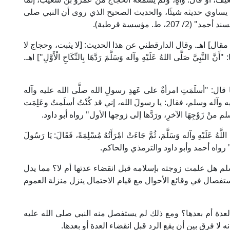
يساوي حديثه شيئًا، والحديث الصحيح الذي روى أن النبي صلى
ط. مؤسسة قرطبة).
 مقال] اهـ. وقال الدارقطني عن هذا الحديث: [لا يثبت، وحجاج لا
 صَلَّى اللهُ عَلَيْهِ وآله وَسَلَّمَ رَدَّهَا بِالنِّكَاحِ الْأَوَّلِ"] اهـ.
: "أسلَمَتِ امرأةٌ على عَهدِ رسولِ الله صلَّى الله عليه وآله
 وآله وسلم، فقال: يا رسولَ الله، إني قد كُنْتُ أسلَمتُ وعَلِمَت
نْ زَوْجِهَا الآخرِ، ورَدَّها إلى زوجها الأول" رواه أبو داود.
َّهُ عَلَيْهِ وآله وَسَلَّمَ، ثُمَّ جَاءَتْ امْرَأَتُهُ مُسْلِمَةً، فَقَالَ: يَا رَسُولَ
هَا عَلَيْهِ" رواه أحمد وأبو داود والترمذي والحاكم.
لم هل علمت زوجته بإسلامه قبل انقضاء عدتها أم لا؟ مما يدل
لاستفصال في وقائع الأحوال مع قيام الاحتمال ينزل منزلة العموم
لعدة أم بعدها؟ ومع ذلك لم يستفصل منه النبي صلى الله عليه
 لا فرق بين أن يقع الرد قبل انقضاء العدة أو بعدها.