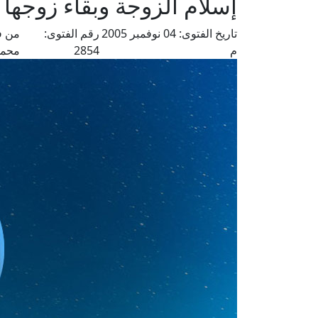
إسلام الزوجة وبقاء زوجها 
تاريخ الفتوى:
04 نوفمبر 2005
رقم الفتوى:
من ف
م
2854
محمد