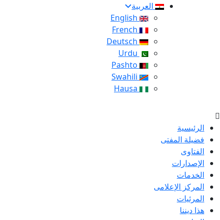
العربية
English
French
Deutsch
Urdu
Pashto
Swahili
Hausa
الرئيسية
فضيلة المفتى
الفتاوى
الإصدارات
الخدمات
المركز الإعلامى
المرئيات
هذا ديننا