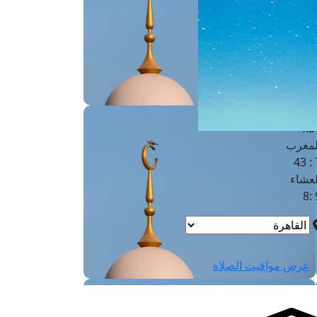
لفجر
4
لشروق
6
لظهر
1
لعصر
4:3
لمغرب
7 
لعشاء
9
عرض مواقيت الصلاة