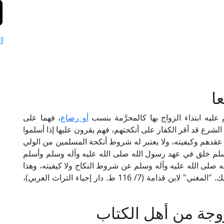
ا
ا
عليه ابتداء الزواج بها كالمحرَّمة بنسب
أو رضاع
، فهما على
 الشرع قد أقر الكفار على أنكحتهم، فهم يقرون عليها إذا أسلموا
 عقدهم وكيفيته، ولا يعتبر له شروط أنكحة المسلمين من الولي
أسلم خلق في عهد رسول الله صلى الله عليه وآله وسلم وأسلم
 صلى الله عليه وآله وسلم عن شروط النكاح ولا كيفيته، وهذا
أمر علم بالتواتر والضرورة، وقد نُقل الإجماع على ذلك. "المغني" لابن قدامة (7/ 116 ط. دار إحياء التراث العربي)،
زوجة من أهل الكتاب