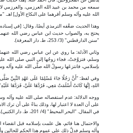
سمعه من محمد بن عبيد الله العرزمي، والعرزمي لا 
الله عليه وآله وسلم أقرهما على النكاح الأول] اهـ. "مسند أحمد" (2/ 207، 
وهذا الحديث ضعَّفه الترمذي أيضًا، وقال: [في إسناده
يحتج به، والصواب حديث ابن عباس رضي الله عنهما: "أَنَّ النَّبِيَّ
"سنن الدارقطني" (3/ 253، ط. دار المعرفة).
وثاني الأدلة: ما روي عن ابن عباس رضي الله عنهما قال
وسلم، فتزوَّجَتْ، فجاء زوجُها إلى النبي صلى الله عليه
بإسلامي، فانتزعَها رسولُ الله صلَّى الله عليه وآله وسلم م
وفي لفظ: "أَنَّ رَجُلًا جَاءَ مُسْلِمًا عَلَى عَهْدِ النَّبِيِّ صَلَّى الل
اللهِ، إِنَّهَا كَانَتْ أَسْلَمَتْ مَعِي، فَرُدَّهَا عَلَيَّ، فَرَدَّ
ووجه الدلالة: عدم استفصاله صلى الله عليه وآله وس
على أن العدة لا اعتبار لها، وذلك بناءً على أن ترك ا
في المقال. "البحر المحيط" (4/ 201، ط. دار الكتبي).
والاحتمال هنا قائم، هل علمت بإسلامه قبل انقضاء ا
وآله وسلم فدلَّ ذلك على عموم هذا الحكم للحالين وأنه