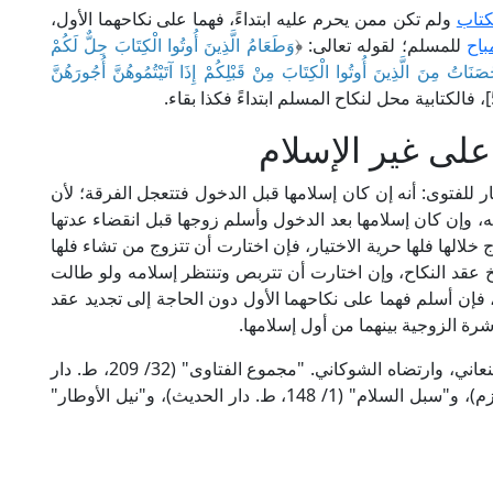
كتاب
ولم تكن ممن يحرم عليه ابتداءً، فهما على نكاحهما الأول،
باح
للمسلم؛ لقوله تعالى: ﴿
وَطَعَامُ الَّذِينَ أُوتُوا الْكِتَابَ حِلٌّ لَكُمْ
نَاتُ مِنَ الَّذِينَ أُوتُوا الْكِتَابَ مِنْ قَبْلِكُمْ إِذَا آتَيْتُمُوهُنَّ أُجُورَهُنَّ
على غير الإسلام
ار للفتوى: أنه إن كان إسلامها قبل الدخول فتتعجل الفرقة؛ لأن
، وإن كان إسلامها بعد الدخول وأسلم زوجها قبل انقضاء عدتها
خلالها فلها حرية الاختيار، فإن اختارت أن تتزوج من تشاء فلها
خ عقد النكاح، وإن اختارت أن تتربص وتنتظر إسلامه ولو طالت
ا، فإن أسلم فهما على نكاحهما الأول دون الحاجة إلى تجديد عقد
رة الزوجية بينهما من أول إسلامها.
وهذا الرأي قال به ابن تيمية وابن القيم، واختاره الصنعاني، وارتضاه الشوكاني. "مجموع الفتاوى" (32/ 209، ط. دار
الوفاء)، و"أحكام أهل الذمة" (2/ 692، ط. دار ابن حزم)، و"سبل السلام" (1/ 148، ط. دار الحديث)، و"نيل الأوطار"