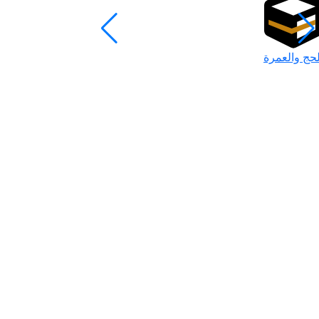
لحج والعمرة
رمضان