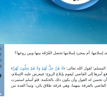
ا
 :42
ا
 :18
ا
 : 1
ا
7
ا
سلامها، أم بمجرد إسلامها تحصل الفُرْقَة بينها وبين زوجها؟
: 43
ا
 :8
المسلم؛ لقول الله تعالى: ﴿
لَا هُنَّ حِلٌّ لَهُمْ وَلَا هُمْ يَحِلُّونَ لَهُنَّ
﴾
 حتى ترفع أمرها إلى القاضي ليقوم بإبلاغ الزوج؛ فيعرض عليه الإسلام،
أن تحسن له القول وأن يكون ذلك بالحكمة: فلو أسلم استمرت
القاضي بالفرقة بينهما، وهي فرقة طلاق بائن، وتبدأ العدة من