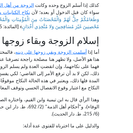
كذلك إذا أسلم الزوج وحده وكانت
الزوجة من أهل ال
سواء كان قبل الدخول أو بعده؛ لأن
نكاح الكتابيات م
وَطَعَامُكُمْ حِلٌّ لَهُمْ وَالْمُحْصَنَاتُ مِنَ الْمُؤْمِنَاتِ وَالْمُحْصَ
مُحْصِنِينَ غَيْرَ مُسَافِحِينَ وَلا مُتَّخِذِي أَخْدَانٍ
﴾ [المائدة: 5]، فالكتابية محل لنكاح المسلم ابتداءً فكذا بقاء.
إسلام الزوجة وبقاء زوجها 
أما إذا
أسلمت الزوجة وبقي زوجها على دينه
، فالمخت
هذا هو الأصل، ولا تظهر هنا مصلحة راجحة تصرفنا عنه
فهما على نكاحهما، وإن انقضتِ العدة ولم يسلم الزوج 
ذلك، لكن لا بد أن ترفع الأمر إلى القاضي؛ لكي يفس
المدة فلها ذلك، ويعتبر في هذه الحالة النكاح موقوفً
النكاح مع اعتبار وقوع الانفصال الحسي وتوقف المعاش
(6/ 215، ط. دار الحديث).
والدليل على ما اخترناه للفتوى عدة أدلة: