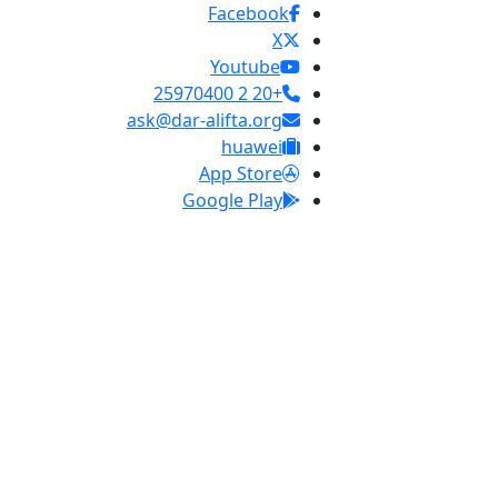
Facebook
X
Youtube
+20 2 25970400
ask@dar-alifta.org
huawei
App Store
Google Play