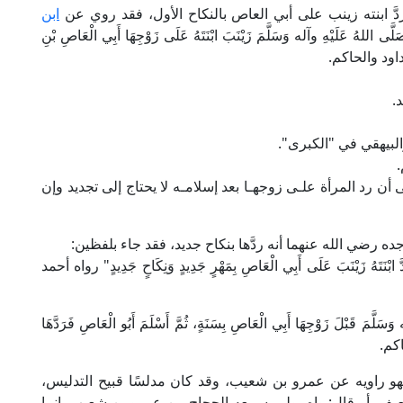
دَّ ابنته زينب على أبي العاص بالنكاح الأول، فقد روي عن
ابن
ى اللهُ عَلَيْهِ وآله وَسَلَّمَ زَيْنَبَ ابْنَتَهُ عَلَى زَوْجِهَا أَبِي الْعَاصِ بْنِ
أبو داود والحاكم.
د.
 والبيهقي في "الكبرى".
.
ن رد المرأة علـى زوجهـا بعد إسلامـه لا يحتاج إلى تجديد وإن
رضي الله عنهما أنه ردَّها بنكاح جديد، فقد جاء بلفظين:
زَيْنَبَ عَلَى أَبِي الْعَاصِ بِمَهْرٍ جَدِيدٍ وَنِكَاحٍ جَدِيدٍ" رواه أحمد
َسَلَّمَ قَبْلَ زَوْجِهَا أَبِي الْعَاصِ بِسَنَةٍ، ثُمَّ أَسْلَمَ أَبُو الْعَاصِ فَرَدَّهَا
حاكم.
هو راويه عن عمرو بن شعيب، وقد كان مدلسًا قبيح التدليس،
ف، أو قال: واهٍ، ولم يسمعه الحجاج من عمرو بن شعيب، إنما