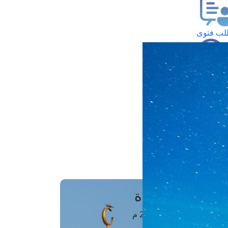
ب فتوى
تعلام عن فتوى
ز موعد
فتوى الهاتفية
َواقِيتُ الصَّـــلاة
اهرة · 08 أغسطس 2026 م