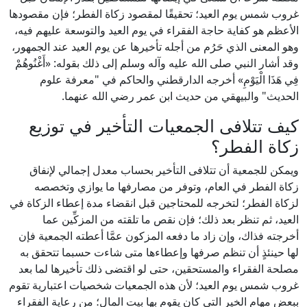
غروب شمس يوم العيد؛ تحقيقًا لمقصود زكاة الفطر؛ فإن مقصودها
الأعظم هو كفاية حاجة الفقراء في يوم العيد والتوسعة عليهم فيه،
وهو المعنى الذي حَرُم من أجله تأخيرها عن يوم العيد عند الجمهور،
وقد أشار النبي صلى الله عليه وآله وسلم إلى ذلك بقوله: «أَغْنُوهُمْ
فِي هَذَا الْيَوْمِ» أخرجه الدارقطني والحاكم في "معرفة علوم
الحديث" والبيهقي من حديث ابن عمر رضي الله عنهما.
كيف تتلافى الجمعيات التأخير في توزيع
زكاة الفطر؟
ويمكن للجمعية أن تتلافى التأخير بحساب معدل إجمالي لإنفاق
زكاة الفطر في العام، وتوفر من مصارفها ما يوازي وتخصصه
لزكاة الفطر؛ لتخرجه للمحتاجين قبل انقضاء مدة إعطاء الزكاة في
العيد، ثم تنظر بعد ذلك؛ فإن نقص ما تلقته من المزكِّين عما
أخرجته فذاك، وإن زاد ما دفعه المزكون عمَّا أعطته الجمعية فإن
لها حينئذٍ أن تنظم صرفها وإعطاءها متى شاءت حسبما تتحقق به
مصلحة الفقراء والمستحقين، حتى لو اقتضى ذلك تأخيرها لما بعد
غروب شمس يوم العيد؛ لأن هذه الجمعيات شخصيات اعتبارية تقوم
ببعض مهام الخير التي كان يقوم بها بيت المال؛ من رعاية الفقراء