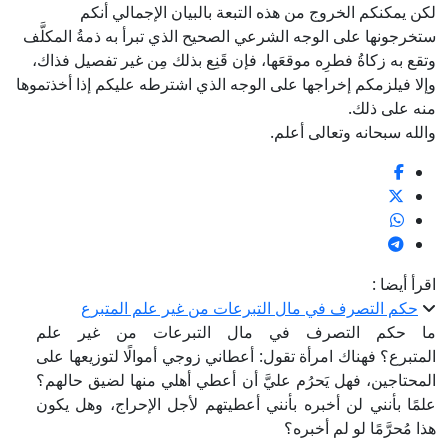
لكن يمكنكم الخروج من هذه التبعة بالبيان الإجمالي أنكم
ستخرجونها على الوجه الشرعي الصحيح الذي تبرأ به ذمةُ المكلَّف
وتقع به زكاةُ فطرِه موقعَها، فإن قَنِع بذلك مِن غير تفصيل فذاك،
وإلا فيلزمكم إخراجها على الوجه الذي اشترطه عليكم إذا أخذتموها
منه على ذلك.
والله سبحانه وتعالى أعلم.
اقرأ أيضا :
حكم التصرف في مال التبرعات من غير علم المتبرع
ما حكم التصرف في مال التبرعات من غير علم
المتبرع؟ فهناك امرأة تقول: أعطاني زوجي أموالًا لتوزيعها على
المحتاجين، فهل يَحرُم عليَّ أن أعطي أهلي منها لضيق حالهم؟
علمًا بأنني لن أخبره بأنني أعطيتهم لأجل الإحراج، وهل يكون
هذا مُحرَّمًا لو لم أخبره؟