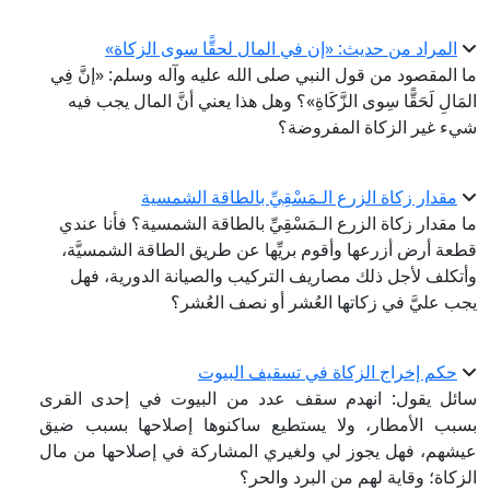
المراد من حديث: «إن في المال لحقًّا سوى الزكاة»
ما المقصود من قول النبي صلى الله عليه وآله وسلم: «إنَّ فِي
المَالِ لَحَقًّا سِوى الزَّكَاةِ»؟ وهل هذا يعني أنَّ المال يجب فيه
شيء غير الزكاة المفروضة؟
مقدار زكاة الزرع الـمَسْقِيِّ بالطاقة الشمسية
ما مقدار زكاة الزرع الـمَسْقِيِّ بالطاقة الشمسية؟ فأنا عندي
قطعة أرض أزرعها وأقوم بريِّها عن طريق الطاقة الشمسيَّة،
وأتكلف لأجل ذلك مصاريف التركيب والصيانة الدورية، فهل
يجب عليَّ في زكاتها العُشر أو نصف العُشر؟
حكم إخراج الزكاة في تسقيف البيوت
سائل يقول: انهدم سقف عدد من البيوت في إحدى القرى
بسبب الأمطار، ولا يستطيع ساكنوها إصلاحها بسبب ضيق
عيشهم، فهل يجوز لي ولغيري المشاركة في إصلاحها من مال
الزكاة؛ وقاية لهم من البرد والحر؟