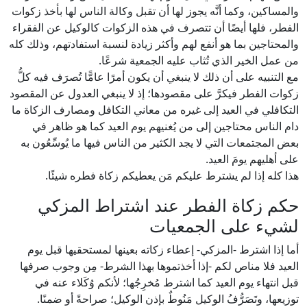
والمساكين، وكما أنَّه يجوز لها أن تقبل وكالة الناس لها بأخذ زكوات
الفطر، فلها أيضًا أن تتصرف في هذه الزكوات كالوكيل عن الفقراء
والمحتاجين بما هو أنفع لهم وأكثر زيادة لنسبة استفادتهم، وذلك كله
من عمل الخير الذي تُثاب عليه الجمعية شرعًا.
مع التنبيه على أن ذلك لا ينبغي أن يكون أمرًا عامًّا تُصرَف فيه كلُّ
زكوات الفطر فيكرَّ على مقصودها؛ إذ لا ينبغي العدول عن المقصود
التكافلي في العيد إلى غيره من معاني التكافل ومصارف الزكاة ما
دام الناس محتاجين إلى من يُغنيهم يوم العيد كما هو ظاهر في
بعض المجتمعات التي لا يجد الكثير من الناس فيها ما يُوسِّعُون به
على أهليهم يومَ العيد.
هذا كله إذا لم يشترط عليكم مَن يعطيكم زكاة فطره شيئًا.
حكم زكاة الفطر عند اشتراط المزكي
لشيء على الجمعيات
أما إذا اشترط -المزكي- إعطاء زكاته بعينها لمستحقيها قبل يوم
العيد فلا مناص لكم -إذا أخذتموها بهذا الشرط- مِن وجوب صرفها
قبل انتهاء يوم العيد كما اشترط مُخرِجُها؛ لأنكم وُكَلاء عنه في
توزيعها، وتَصَرُّفُ الوكيل مَنُوطٌ بإذن الوكيل؛ صراحةً أو ضمنًا.