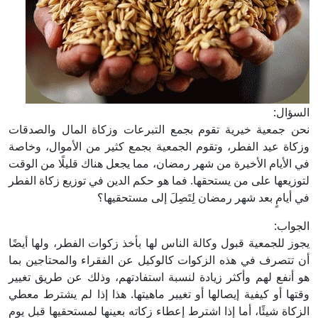
السؤال:
نحن جمعية خيرية تقوم بجمع التبرعات وزكاة المال والصدقات
وزكاة عيد الفطر، وتقوم الجمعية بجمع كثير من الأموال، وخاصة
في الأيام الأخيرة من شهر رمضان، مما يجعل هناك قليلًا من الوقت
لتوزيعها على من يستحقها. فما هو حكم الدين في توزيع زكاة الفطر
في أيامٍ بعد شهر رمضان لِتَصِلَ إلى مستحقيها؟
الجواب:
يجوز للجمعية قبول وكالة الناس لها بأخذ زكوات الفطر، ولها أيضًا
أن تتصرف في هذه الزكوات كالوكيل عن الفقراء والمحتاجين بما
هو أنفع لهم وأكثر زيادة لنسبة استفادتهم، وذلك عن طريق تغيير
وقتها أو كيفية إيصالها أو تغيير ماهيتها. هذا إذا لم يشترط معطي
الزكاة شيئًا، أما إذا اشترط إعطاء زكاته بعينها لمستحقيها قبل يوم