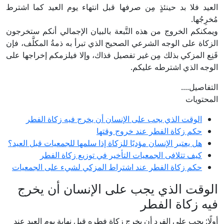
العيد فلا بد حينئذٍ مِن صرفها قبل انتهاء يوم العيد كما اشترط
مُخرِجُها.
ويمكنكم الخروج من هذه التَّبعة بالبيان الإجمالي أنكم ستخرجون
الزكاة على الوجه الشرعي الصحيح الذي تبرأ به ذمةُ المكلَّف، فإن
قَنِع المزكي بذلك مِن غير تفصيل فذاك، وإلا فيلزمكم إخراجها على
الوجه الذي اشترطه عليكم.
التفاصيل....
المحتويات
الوقت الذي يجب على الإنسان أن يخرج فيه زكاة الفطر
حكم زكاة الفطر عند خروج وقتها
هل يعتبر الإنسان مؤديًا للزكاة إذا سلمها للجمعيات قبل العيد؟
كيف تتلافى الجمعيات التأخير في توزيع زكاة الفطر
حكم زكاة الفطر عند اشتراط المزكي لشيء على الجمعيات
الوقت الذي يجب على الإنسان أن يخرج
فيه زكاة الفطر
أولًا: يجب على الفرد أن يخرج زكاة فطره قبل نهاية يوم العيد عند