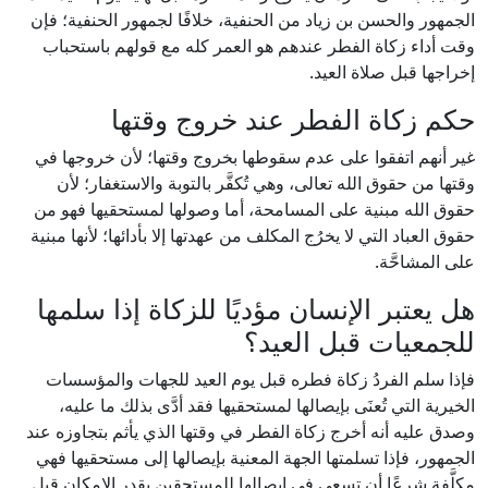
الجمهور والحسن بن زياد من الحنفية، خلافًا لجمهور الحنفية؛ فإن
وقت أداء زكاة الفطر عندهم هو العمر كله مع قولهم باستحباب
إخراجها قبل صلاة العيد.
حكم زكاة الفطر عند خروج وقتها
غير أنهم اتفقوا على عدم سقوطها بخروج وقتها؛ لأن خروجها في
وقتها من حقوق الله تعالى، وهي تُكفَّر بالتوبة والاستغفار؛ لأن
حقوق الله مبنية على المسامحة، أما وصولها لمستحقيها فهو من
حقوق العباد التي لا يخرُج المكلف من عهدتها إلا بأدائها؛ لأنها مبنية
على المشاحَّة.
هل يعتبر الإنسان مؤديًا للزكاة إذا سلمها
للجمعيات قبل العيد؟
فإذا سلم الفردُ زكاة فطره قبل يوم العيد للجهات والمؤسسات
الخيرية التي تُعنَى بإيصالها لمستحقيها فقد أدَّى بذلك ما عليه،
وصدق عليه أنه أخرج زكاة الفطر في وقتها الذي يأثم بتجاوزه عند
الجمهور، فإذا تسلمتها الجهة المعنية بإيصالها إلى مستحقيها فهي
مكلَّفة شرعًا أن تسعى في إيصالها للمستحقين بقدر الإمكان قبل