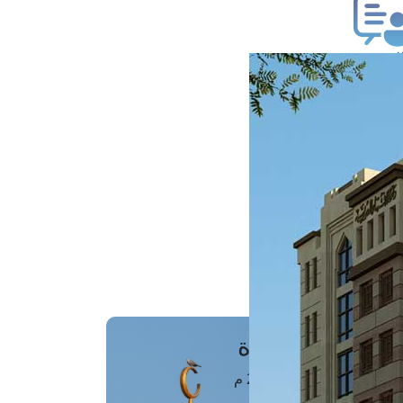
ب فتوى
تعلام عن فتوى
ز موعد
فتوى الهاتفية
َواقِيتُ الصَّـــلاة
اهرة · 07 أغسطس 2026 م