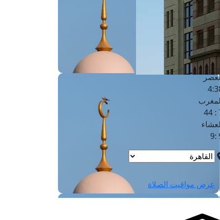
لفجر
4
لشروق
6
لظهر
1
لعصر
4:3
لمغرب
7 
لعشاء
9
عرض مواقيت الصلاة