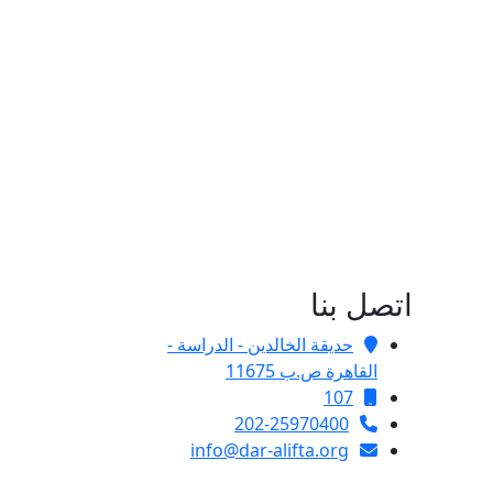
اتصل بنا
حديقة الخالدين - الدراسة -
القاهرة ص.ب 11675
107
202-25970400
info@dar-alifta.org