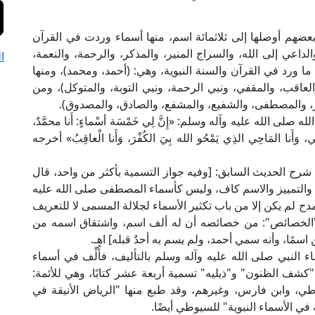
، بعضهم أوصلها إلى ثلاثمائة اسم، منها أسماء ‏وردت في القرآن
الداعي إلى الله، ‏والسراج المنير، والمذكر، والرحمة، والنعمة،
ا
ا ما ورد في القرآن والسنة النبوية، وهي: (أحمد، ومحمد)، ومنها
عاقب، والمقفي، ونبي الرحمة، ونبي التوبة، ‏والمتوكل)، ومن
ر، والمصطفى، والشفيع، والمشفع، ‏والصادق، والمصدوق).
الله عليه وآله وسلم: «إِنَّ لِي خَمْسَة أسْماءٍ: أَنا محمَّدٌ،
مي، وَأَنا المَاحِي الذِي يَمْحُو الله بِيَ الكُفْرَ، وَأَنا الْعاقِبُ» أخرجه
امة المناوي في "فيض القدير" (2/ 518) في شرح الحديث السابق: [وفيه جواز التسمية بأكثر من واحد، قال
يف والتمييز والاسم كاف، وليس كأسماء المصطفى صلى الله عليه
مدح لم يكن إلا من باب تكثير الأسماء لجلالة المسمى لا للتعريف
الخصائص": من خصائصه أن له ألف اسم، واشتقاق اسمه من
سمًا، وأنه سمي أحمد، ولم يسم به أحدٌ قبله] اهـ.
ء النبي صلى الله عليه وآله وسلم بالتأليف، فأُلِّف في أسماء
كشف الظنون" و"ذيليه" تسمية أربعة عشر كتابًا، وهي للأئمة:
طي، وابن فارس، وغيرهم، وقد طبع منها "الرياض الأنيقة في
ي الأسماء النبوية" للسيوطي أيضًا.