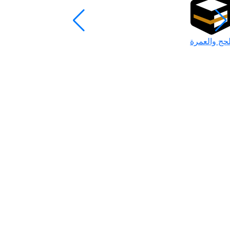
لحج والعمرة
رمضان