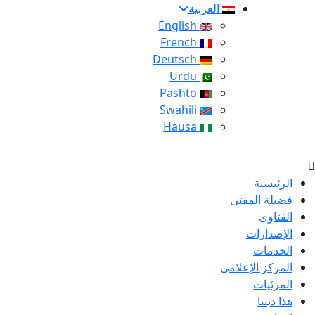
العربية
English
French
Deutsch
Urdu
Pashto
Swahili
Hausa
الرئيسية
فضيلة المفتى
الفتاوى
الإصدارات
الخدمات
المركز الإعلامى
المرئيات
هذا ديننا