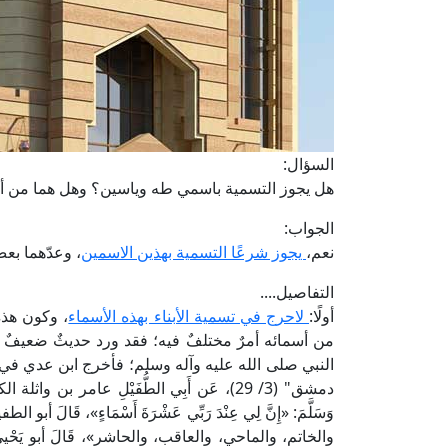
السؤال:
هل يجوز التسمية باسمي طه وياسين؟ وهل هما من أس
الجواب:
نعم،
يجوز شرعًا التسمية بهذين الاسمين
، وعدّهما بع
التفاصيل....
أولًا:
لاحرج في تسمية الأبناء بهذه الأسماء
، وكون هذه
من أسمائه أمرٌ مختلفٌ فيه؛ فقد ورد حديثٌ ضعيفٌ
دمشق" (3/ 29)، عَن أَبِي الطُّفَيْلِ عامر بن و
وَسَلَّمَ: «إِنَّ لِي عِنْدَ رَبِّي عَشْرَةَ أَسْمَاءٍ»، قَا
والخاتم، والماحي، والعاقب، والحاشر»، قَالَ أبو يَحْ