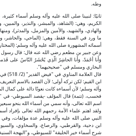
وطه.
ثانيًا: لنبينا صلى الله عليه وآله وسلم أسماء كثيرة
الكريم، وهي: (الشاهد، والمبشر، والنذير، والمبين، و
والهادي، والشهيد، والأمين والمزمل، ‏والمدثر)، ومنه
ما ورد ‏في السنة فقط، وهي: (الماحي، والحاشر، وال
أسمائه المشهورة صلى الله عليه وآله وسلم: (المختا
وعن جبير بن مطعم رضي الله عنه قال: قال رسول الله صلى 
وَأَنا أحْمَدٌ، وَأَنا الحاشِرُ الّذِي يُحْشَرُ النّاسُ على قَدَ
البخاري ومسلم في "صحيحيهما".
قال العل
ابن القيم: لكن تركه أولى؛ لأن القصد بالاسم التعر
وآله وسلم؛ لأن أسماءه كانت نعوتًا دالة على كمال ال
فحسب، (تتمة) قال المؤلف -يقصد السيوطي- في "
اسم الله تعالى، وأنه سمي من أسماء الله بنحو سبعين ا
ولقد اهتم علماء الأمة رحمهم الله تعالى بإفراد أسما
النبي صلى الله عليه وآله وسلم عدة مؤلفات، وفي "
ابن دحية، والقرطبي، والرصاع، والسخاوي، والسيو
شرح أسماء خير الخليقة" للسيوطي، و"البهجة السنية ف