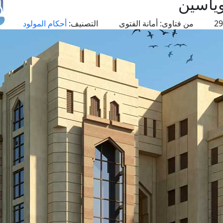
ياسين
من فتاوى:
أمانة الفتوى
التصنيف:
أحكام المولود
طل
اس
حج
ال
م
الق