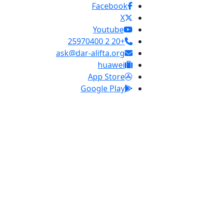
Facebook
X
Youtube
+20 2 25970400
ask@dar-alifta.org
huawei
App Store
Google Play