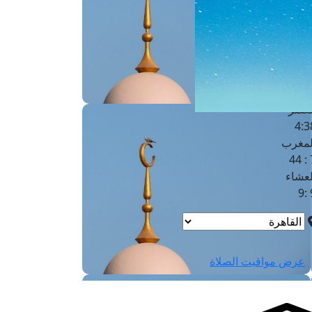
لفجر
4
لشروق
6
لظهر
1
لعصر
4:3
لمغرب
7 
لعشاء
9
عرض مواقيت الصلاة