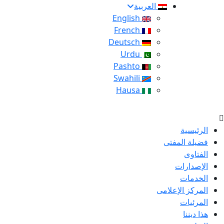
العربية
English
French
Deutsch
Urdu
Pashto
Swahili
Hausa
الرئيسية
فضيلة المفتى
الفتاوى
الإصدارات
الخدمات
المركز الإعلامى
المرئيات
هذا ديننا