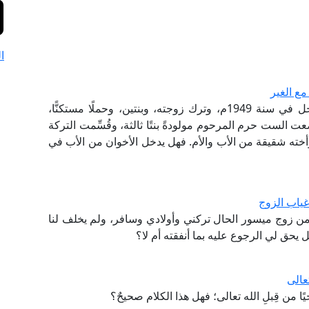
ا
ع الغير
هل يحجب الأخ لأب بالأخت الشقيقة؟ فقد توفي رجل في سنة 1949م، وترك زوجته، وبنتين، وحملًا مستكنًّا،
ت الست حرم المرحوم مولودةً بنتًا ثالثة، وقُسِّمت التركة
 وأخته شقيقة من الأب والأم. فهل يدخل الأخوان من الأب في
غياب الزوج
 من زوج ميسور الحال تركني وأولادي وسافر، ولم يخلف لنا
 يحق لي الرجوع عليه بما أنفقته أم لا؟
عالى
من قِبلِ الله تعالى؛ فهل هذا الكلام صحيحٌ؟