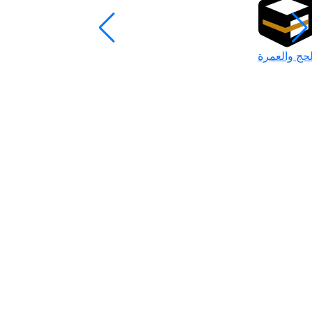
لحج والعمرة
رمضان