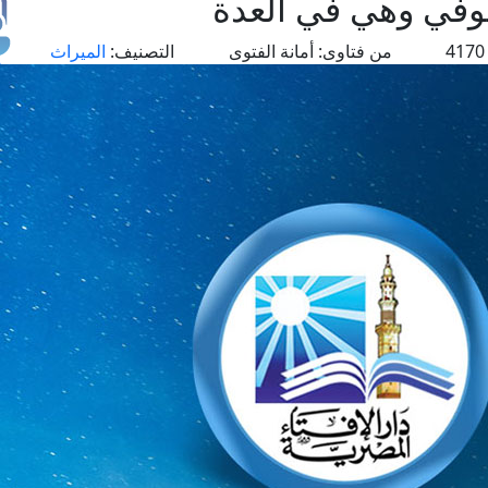
توفي وهي في العدة
41
من فتاوى:
أمانة الفتوى
التصنيف:
الميراث
طل
اس
حج
ال
م
الق