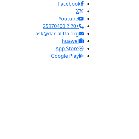
Facebook
X
Youtube
+20 2 25970400
ask@dar-alifta.org
huawei
App Store
Google Play