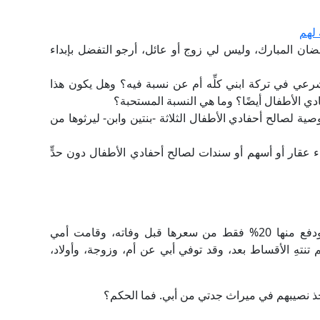
 لهم
ضان المبارك، وليس لي زوج أو عائل، أرجو التفضل بإبداء
رعي في تركة ابني كلِّه أم عن نسبة فيه؟ وهل يكون هذا
ادي الأطفال أيضًا؟ وما هي النسبة المستحبة؟
صية لصالح أحفادي الأطفال الثلاثة -بنتين وابن- ليرثوها من
 عقار أو أسهم أو سندات لصالح أحفادي الأطفال دون حدٍّ
تقول السائلة: اشترى أبي قطعة أرض بالتقسيط، ودفع منها 20% فقط من سعرها قبل وفاته، وقامت أمي
م تنتهِ الأقساط بعد، وقد توفي أبي عن أم، وزوجة، وأولاد،
خذ نصيبهم في ميراث جدتي من أبي. فما الحكم؟