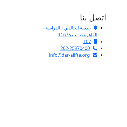
اتصل بنا
حديقة الخالدين - الدراسة -
القاهرة ص.ب 11675
107
202-25970400
info@dar-alifta.org