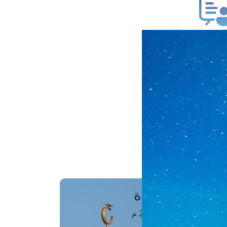
ب فتوى
تعلام عن فتوى
ز موعد
فتوى الهاتفية
َواقِيتُ الصَّـــلاة
اهرة · 07 أغسطس 2026 م