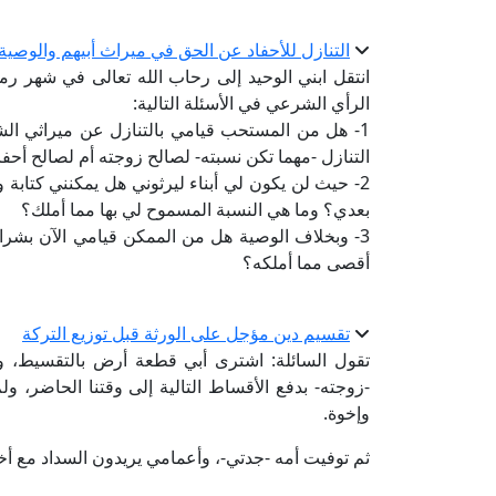
التنازل للأحفاد عن الحق في ميراث أبيهم والوصية
انتقل ابني الوحيد إلى رحاب الله تعالى في شهر رم
الرأي الشرعي في الأسئلة التالية:
1- هل من المستحب قيامي بالتنازل عن ميراثي الش
التنازل -مهما تكن نسبته- لصالح زوجته أم لصالح أحف
2- حيث لن يكون لي أبناء ليرثوني هل يمكنني كتابة و
بعدي؟ وما هي النسبة المسموح لي بها مما أملك؟
3- وبخلاف الوصية هل من الممكن قيامي الآن بشراء
أقصى مما أملكه؟
تقسيم دين مؤجل على الورثة قبل توزيع التركة
-زوجته- بدفع الأقساط التالية إلى وقتنا الحاضر، ول
وإخوة.
ثم توفيت أمه -جدتي-، وأعمامي يريدون السداد مع أ