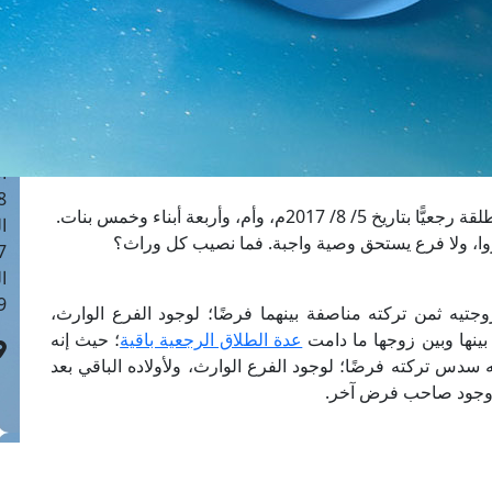
ا
 :41
ا
 :17
ا
 : 1
ا
8
توفي رجل بتاريخ 3/ 9/ 2017م عن: زوجة، وزوجة مُطلقة رجعيًّا بتاريخ 5/ 8/ 2017م، وأم، وأربعة أبناء وخمس بنات.
ا
وا، ولا فرع يستحق وصية واجبة. فما نصيب كل وراث؟
: 44
ا
 :9
تيه ثمن تركته مناصفة بينهما فرضًا؛ لوجود الفرع الوارث،
 بينها وبين زوجها ما دامت
عدة الطلاق الرجعية باقية
؛ حيث إنه
سدس تركته فرضًا؛ لوجود الفرع الوارث، ولأولاده الباقي بعد
م وجود صاحب فرض آخر.