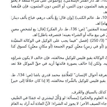
قال الإمام المازري المالكي في "شرح التَّلقين" (2/ 102، ط. دار الفكر الإسلامي): [والموكّل على شراء سلعة لا يخلو
ا، أو يقيد المثمون دون الثمن، أو الثمن دون المثمون، فإن قيَّدهما
ـ.
وقال الشيخ أبو إسحاق الشيرازي في "التنبيه" (ص: 109، ط. عالم الكتب): [وإن قال: بِعْ بألف درهم، فباع بألف دينار:
ه] اهـ.
وقال الإمام النووي الشافعي في "منهاج الطالبين وعمدة المفتين" (ص: 136، ط. دار الفكر): [قال: بع لشخصٍ معينٍ
َ في بيع ماله أو الشراء بعينه؛ فتصرفه باطل] اهـ.
وقال العلامة الخطيب الشربيني في "مغني المحتاج" (3/ 250): [فصل "فيما يجب على الوكيل في الوكالة المقيَّدة
ٍ (أو في زمنٍ) معيَّنٍ كيومِ الجمعة (أو مكانٍ معيَّنٍ) كسوق كذا
أحكام العدلية" (ص: 287): [إذا قُيِّدَتْ الوكالة بقيدٍ فليس للوكيلِ مخالفته، فإن خالف لا يكون شراؤه
يه. ولكن إذا خالف بصورة فائدتها أزيد في حقِّ الموكل فلا تعد
ونصَّت المادَّة رقم (819) في "مرشدِ الحيران إلى معرفة أحوال الإنسان" للعلَّامَةِ محمد قدري باشا (ص: 134، ط.
ةُ بقيدٍ فليس للوكيل بالشِّراءِ مخالفته، إلا إذا كان خلافًا إلى خير]
ن كذلك بالسياق والعُرف.
الصلاح في "فتاويه" (2/ 601، ط. مكتبة العلوم والحكم): [مسألة: لو وُكِّلَ ليشتري له جَمَدًا في الصَّيفِ
اء الصيف الآخر؛ لا يجوز له الشراء؛ لأنَّ العادَة أنه أراد به العامَ