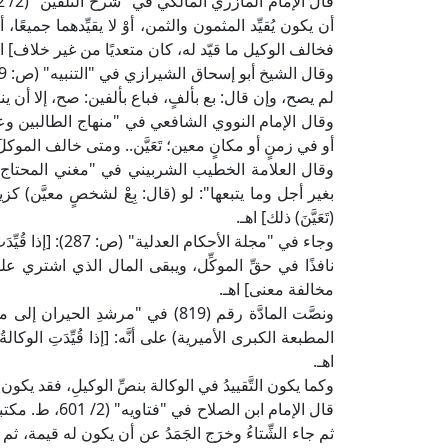
أن يكون يُقيِّد المثمون والثمن، أوْ لا يقيِّدهما جميعً
فخالف الوكيل ما قيّد له، كان متعديًا من غير خلاف] اه
لم يصح، وإن قال: بع بألفٍ، فباع بألفين: صح، إلا أن ينها
أو في زمنٍ أو مكانٍ معين؛ تَعَيَّن.. ومتى خالف الموكل
بغير أجل وما يتبعها": لو (قال: بِعْ لشخصٍ معيَّن) كزيد
(تَعَيَّنَ) ذلك] اهـ.
وجاء في "مجلة ال
نافذًا في حقِّ الموكِّل، ويبقى المال الذي اشتري عل
مخالفة معنى] اهـ.
المطبعة الكبرى الأميرية) على أنَّه: [إذا قُيِّدَتِ الوكال
اهـ.
وكما يكون التَّقييدُ في الوكالة بنصِّ الوكيلِ، فقد يكو
قال الإمام ابن 
ثم جاء الشِّتاءُ وخرَج الجَمَدُ عن أن يكون له قيمة، ثم ج