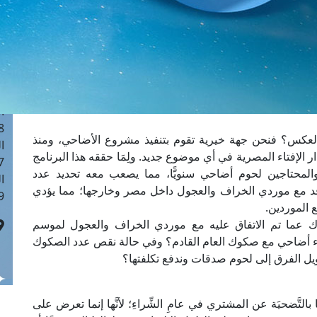
ا
 :41
ا
 :17
ا
 : 1
ا
8
 العكس؟ فنحن جهة خيرية تقوم بتنفيذ مشروع الأضاحي، ومنذ
ا
الإفتاء المصرية في أي موضوع جديد. ولِمَا حققه هذا البرنامج
: 44
لمحتاجين لحوم أضاحي سنويًّا، مما يصعب معه تحديد عدد
ا
اقد مع موردي الخراف والعجول داخل مصر وخارجها؛ مما يؤدي
 :9
 الموردين.
وك عما تم الاتفاق عليه مع موردي الخراف والعجول لموسم
راء أضاحي مع صكوك العام القادم؟ وفي حالة نقص عدد الصكوك
ويل الفرق إلى لحوم صدقات وندفع تكلفتها؟
بالتَّضحيَة عن المشتري في عامِ الشِّراءِ؛ لأنَّها إنما تعرض على