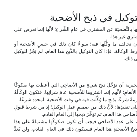
وكيل في ذبح الأضحية
 بالتَّضحيَة عن المشتري في عامِ الشِّراءِ؛ لأنَّها إنما تعرض على
شتري غير هذا.
ن تخالف ما وكَّلَها فيه؛ سواءٌ كان ذلك في جنسِ الأضحية أو
الوكالة، فإذا كان التوكيل بالذَّبحِ هذا العام، لم يَجُزْ للوكيل
لى ذلك.
خيرية أن تؤجِّلَ ذبحَ شيءٍ من الأضاحِي التي أَعطَت بها صكوكًا
الأنعامِ؛ لأنَّهم إنما اشتروها للأضحية عامَ شرائِها، فتكونَ الوَكَالَةُ
ً شرعًا بذبحِ ما وُكِّلَت فيه في وقت الأضحية المحدد شرعًا.
لى تنفيذِها؛ لأنَّ ذلك من صميمِ عملِ الوكيلِ؛ إذ من شرط قبولِ
أضاحي هذا العام، ثم تؤخِّرُ ذبحها إلى العام القادم.
صكوك على عدد الأضاحي فيجب أن تكون صكوكُها مشتملةً على هذا
بحُ الأضحيَةِ هذا العام فسيكون ذلك في العام القادم، ولن يُعَدَّ