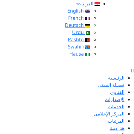
العربية
English
French
Deutsch
Urdu
Pashto
Swahili
Hausa
الرئيسية
فضيلة المفتى
الفتاوى
الإصدارات
الخدمات
المركز الإعلامى
المرئيات
هذا ديننا