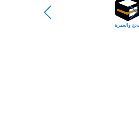
لحج والعمرة
رمضان