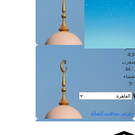
لفجر
4
لشروق
6
لظهر
1
لعصر
4:3
لمغرب
7 
لعشاء
9
عرض مواقيت الصلاة