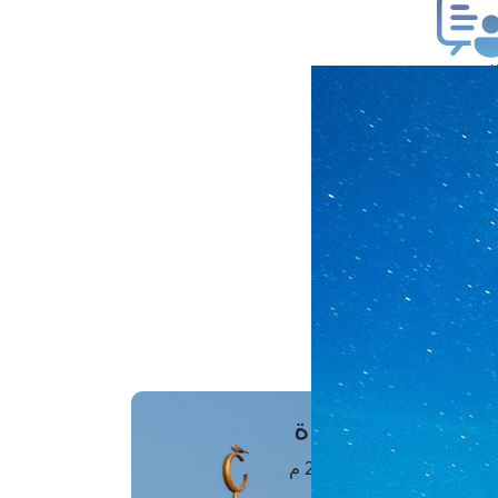
ب فتوى
تعلام عن فتوى
ز موعد
فتوى الهاتفية
َواقِيتُ الصَّـــلاة
اهرة · 07 أغسطس 2026 م