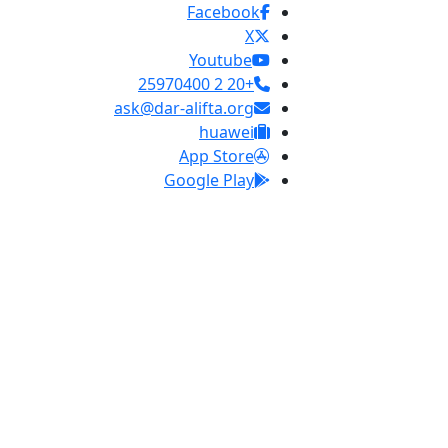
Facebook
X
Youtube
+20 2 25970400
ask@dar-alifta.org
huawei
App Store
Google Play