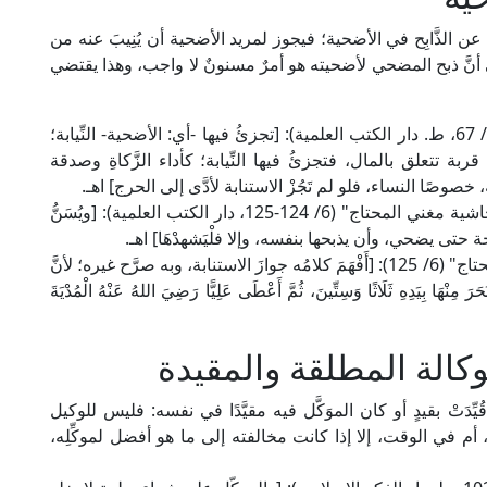
ِ عن الذَّابِح في الأضحية؛ فيجوز لمريد الأضحية أن يُنِيبَ عنه من
ا على أنَّ ذبح المضحي لأضحيته هو أمرٌ مسنونٌ لا واجب، وهذا يقتضي
قال العلامة الكاساني الحنفي في "بدائع الصنائع" (5/ 67، ط. دار الكتب العلمية): [تجزئُ فيها -أي: الأضحية- النِّيابة؛
 قربة تتعلق بالمال، فتجزئُ فيها النِّيابة؛ كأداء الزَّكاةِ وصدقة
ه، خصوصًا النساء، فلو لم تَجُزْ الاستنابة لأدَّى إلى الحرج] اهـ.
وقال الإمام النووي الشافعي في "منهاج الطالبين بحاشية مغني المحتاج" (6/ 124-125، دار الكتب العلمية): [ويُسَنُّ
ة حتى يضحي، وأن يذبحها بنفسه، وإلا فلْيَشهدْهَا] اهـ.
قال العلَّامة الخطيب الشربيني في شرحه "مغني المحتاج" (6/ 125): [أَفْهَمَ كلامُه جوازَ الاستنابة، وبه صرَّح غيره؛ لأنَّ
ا بِيَدِهِ ثَلَاثًا وَسِتِّينَ، ثُمَّ أَعْطَى عَلِيًّا رَضِيَ اللهُ عَنْهُ الْمُدْيَةَ
كالة المطلقة والمقيدة
ِّدَتْ بقيدٍ أو كان الموَكَّل فيه مقيَّدًا في نفسه: فليس للوكيل
م في الوقت، إلا إذا كانت مخالفته إلى ما هو أفضل لموكِّلِه،