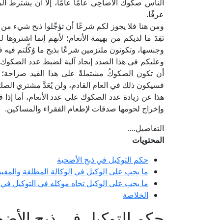
الناس صكوكَ الأضاحِي عامًا عامًا، إلا أن يشترط ال
عرفًا.
ومن هنا فلا يجوز لكم شرعًا أن تؤجِّلوا ذبح شيء من 
نَفِدَ ما لديكم من بهيمة الأنعام؛ لأنهم إنما اشتروه
وجنسها، وتكونون ملتزمين شرعًا بذبح ما وُكِّلتم فيه
وعليكم في هذا الصدد إيجاد آلية لضبط عدد الصكوك ال
أن تكون الصكوكُ مشتملةً على هذا القيد صراحة؛ فيك
فسيكون ذلك في العام القادم، ولن يُعَدَّ مشتري الصك
هذا عن زيادة عدد الصكوك على عدد الأنعام، أما إذا 
وإخراج لحومها صدقات لإطعام الفقراء والمساكين.
التفاصيل....
المحتويات
حكم التوكيل في ذبح الأضحية
ما يجب على الوكيل في الوكالة المطلقة والمقيد
ما يجب على الوكيل تجاه موكله في التوكيل في 
الخلاصة
حكم التوكيل في ذبح الأضح