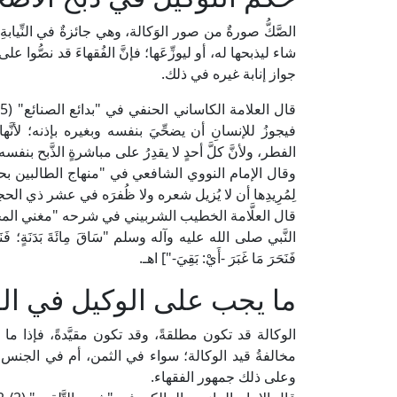
الصَّكُّ صورةٌ من صور الوَكالة، وهي جائزةٌ في النِّيابة
شاء ليذبحها له، أو ليوزِّعَها؛ فإنَّ الفُقهاءَ قد نصُّو
جواز إنابة غيره في ذلك.
فيجوزُ للإنسانِ أن يضحِّيَ بنفسه وبغيره بإذنه؛ لأنَّها
الفطر، ولأنَّ كلَّ أحدٍ لا يقدِرُ على مباشرةٍ الذَّبح بنفس
لِمُرِيدِها أن لا يُزيل شعره ولا ظُفرَه في عشر ذي الحج
النَّبي صلى الله عليه وآله وسلم "سَاقَ مِائَةَ بَدَنَةٍ؛ فَنَحَرَ مِنْهَ
فَنَحَرَ مَا غَبَرَ -أَيْ: بَقِيَ-"] اهـ.
ما يجب على الوكيل في الو
الوكالة قد تكون مطلقةً، وقد تكون مقيَّدةً، فإذا ما قُي
مخالفةُ قيد الوكالة؛ سواء في الثمن، أم في الجنس، أ
وعلى ذلك جمهور الفقهاء.