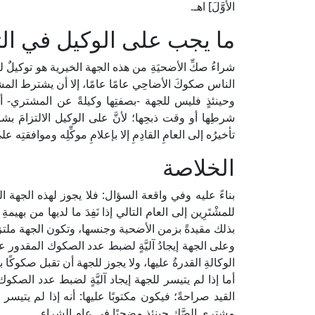
الأوَّلَ] اهـ.
ما يجب على الوكيل في الت
شراءُ صكِّ الأضحيَةِ من هذه الجهة الخيرية هو توكيلٌ لها
الناس صكوكَ الأضاحِي عامًا عامًا، إلا أن يشترط الم
وحينئذٍ فليس للجهة -بصفتِها وكيلةً عن المشتري- أ
شرطِها أو وقت ذبحِها؛ لأنَّ على الوكيل الالتزامَ بشرط 
تأخيرُه إلى العامِ القادِمِ إلا بإعلامِ موكِّلِه وموافقتِه ع
الخلاصة
بناءً عليه وفي واقعة السؤال: فلا يجوز لهذه الجهة ال
للمشْتَرِين إلى العام التالي إذا نَفِدَ ما لديها من بهيمةِ 
بذلك مقيدةً بزمن الأضحية وجنسها، وتكون الجهة ملتزمة
وعلى الجهة إيجادُ آليَّةٍ لضبط عدد الصكوك المقدور ع
الوكالةِ القدرةُ عليها، ولا يجوز للجهة أن تقبل صكوكًا ب
أما إذا لم يتيسر للجهة إيجاد آليَّةٍ لضبط عدد ال
القيد صراحةً؛ فيكون مكتوبًا عليها: أنه إذا لم يتيسر ذ
مشتري الصَّك حينئذٍ مضحيًا في عام الشراء.