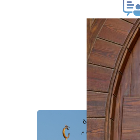
ب فتوى
تعلام عن فتوى
ز موعد
فتوى الهاتفية
َواقِيتُ الصَّـــلاة
اهرة · 07 أغسطس 2026 م