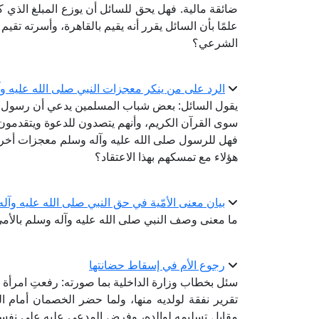
ضائقة مالية. فهل يحق للسائل أن يوزع المبلغ الذي 
علمًا بأن السائل يقرر أنه يقيم بالقاهرة، وأسرته ت
الشرعي؟
الرد على من ينكر معجزات النبي صلى الله عليه وآ
يقول السائل: بعض شباب المسلمين يدعي أن رسول ا
سوى القرآن الكريم، وأنهم يتصدون للدعوة ويتقدمون 
فهل للرسول صلى الله عليه وآله وسلم معجزات أخرى غ
هؤلاء مع تمسكهم بهذا الاعتقاد؟
بيان معنى الأمّية في حق النبي صلى الله عليه وآل
ما معنى وصف النبي صلى الله عليه وآله وسلم بال
رجوع الأم في إسقاط حضانتها
سئل بخطاب وزارة الداخلية بما صورته: رفعتِ امرأة
تقرير نفقة لولديه منها، ولما حضر الخصمان أمام 
مقابل تسليمه لوالده، وفرض المدعى عليه على نفسه 