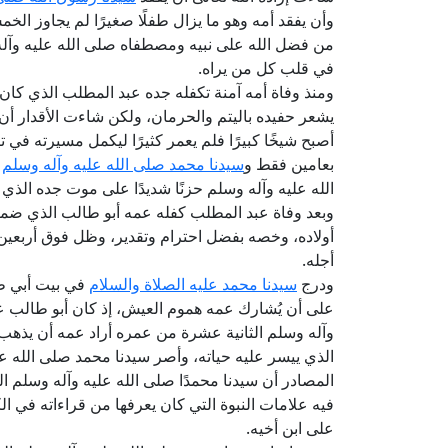
وأن يفقد أمه وهو ما يزال طفلًا صغيرًا لم يجاوز ال
من فضل الله على نبيه ومصطفاه صلى الله عليه وآل
في قلب كل من يراه.
ومنذ وفاة أمه آمنة تكفله جده عبد المطلب الذي كان يح
يشعر حفيده باليتم والحرمان، ولكن شاءت الأقدار أن 
أصبح شيخًا كبيرًا فلم يعمر كثيرًا ليكمل مسيرته في ت
بعامين فقط و
سيدنا محمد صلى الله عليه وآله وسلم
ل
الله عليه وآله وسلم حزنًا شديدًا على موت جده الذي 
وبعد وفاة عبد المطلب كفله عمه أبو طالب الذي ضمه
أولاده، وخصه بفضل احترام وتقدير، وظل فوق أربعين
أجله.
ودرج
سيدنا محمد عليه الصلاة والسلام
في بيت أبي طا
على أن يُشارك عمه هموم العيش، إذ كان أبو طالب على
وآله وسلم الثانية عشرة من عمره أراد عمه أن يذهب 
الذي ييسر عليه حياته، وأصر سيدنا محمد صلى الله 
المصادر أن سيدنا محمدًا صلى الله عليه وآله وسلم الت
فيه علامات النبوة التي كان يعرفها من قراءاته في ا
على ابن أخيه.