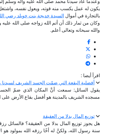
وعندما عاد سيدنا محمد صلى الله عليه وآله وسلم إلى 
يكون له عمل يكسب منه قوته، ويعول نفسه، واشتغل بر
بالتجارة في أموال
السيدة خديجة بنت خويلد رضي الله
وكان من ثمار ذلك أن أتم الله زواجه صلى الله عليه 
والله سبحانه وتعالى أعلم.
اقرأ أيضا :
أفضلية البقعة التي ضمّت الجسد الشريف لسيدنا م
يقول السائل: سمعت أنَّ المكان الذي ضمّ الجس
مسجده الشريف بالمدينة هو أفضل بقاع الأرض على ال
توزيع المال بدلا من العقيقة
هل يجوز توزيع المال بدلا من العقيقة؟ فالسائل رزق
سنة رسول الله، ولكنَّ له أخًا رزقه الله بمولود ه