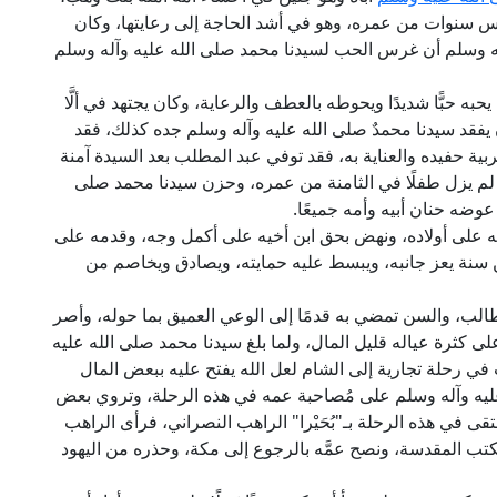
خمس سنوات من عمره، وهو في أشد الحاجة إلى رعايتها، وكان
ه وسلم أن غرس الحب لسيدنا محمد صلى الله عليه وآله وسلم
به حبًّا شديدًا ويحوطه بالعطف والرعاية، وكان يجتهد في ألَّا
يفقد سيدنا محمدٌ صلى الله عليه وآله وسلم جده كذلك، فقد
ربية حفيده والعناية به، فقد توفي عبد المطلب بعد السيدة آمنة
م يزل طفلًا في الثامنة من عمره، وحزن سيدنا محمد صلى
عوضه حنان أبيه وأمه جميعًا.
 على أولاده، ونهض بحق ابن أخيه على أكمل وجه، وقدمه على
 سنة يعز جانبه، ويبسط عليه حمايته، ويصادق ويخاصم من
لب، والسن تمضي به قدمًا إلى الوعي العميق بما حوله، وأصر
 كثرة عياله قليل المال، ولما بلغ سيدنا محمد صلى الله عليه
في رحلة تجارية إلى الشام لعل الله يفتح عليه ببعض المال
عليه وآله وسلم على مُصاحبة عمه في هذه الرحلة، وتروي بعض
قى في هذه الرحلة بـ"بُحَيْرا" الراهب النصراني، فرأى الراهب
لكتب المقدسة، ونصح عمَّه بالرجوع إلى مكة، وحذره من اليهود