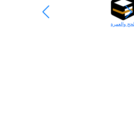
لحج والعمرة
رمضان