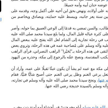
عوضه حنان أبيه وأمه جميعًا.
ه على أولاده، ونهض بحق ابن أخيه على أكمل وجه، وقدمه على
ين سنة يعز جانبه، ويبسط عليه حمايته، ويصادق ويخاصم من
ا
لب، والسن تمضي به قدمًا إلى الوعي العميق بما حوله، وأصر
 كثرة عياله قليل المال، ولما بلغ سيدنا محمد صلى الله عليه
 في رحلة تجارية إلى الشام لعل الله يفتح عليه ببعض المال
عليه وآله وسلم على مُصاحبة عمه في هذه الرحلة، وتروي بعض
تقى في هذه الرحلة بـ"بُحَيْرا" الراهب النصراني، فرأى الراهب
لكتب المقدسة، ونصح عمَّه بالرجوع إلى مكة، وحذره من اليهود
 مكة مع عمه لم يشأ أن يكون عبئًا ثقيلًا على عمه، وأراد أن
برعي الغنم وظل يرعى الغنم حتى أصبح شابًّا فتيًّا، فقام
 عنها
، ونجح سيدنا محمد صلى الله عليه وآله وسلم في تجارته،
وآله وسلم بالسيدة خديجة رضي الله عنها.
 الله عليه وسلم
أباه وهو جنينٌ في أحشاء أمه آمنة بنت وهب،