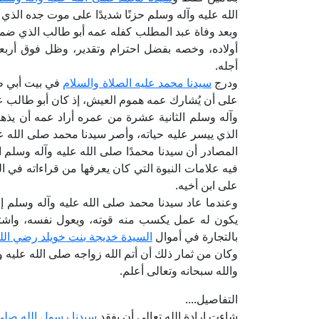
الله عليه وآله وسلم حزنًا شديدًا على موت جده الذي 
وبعد وفاة عبد المطلب كفله عمه أبو طالب الذي ضم
أولاده، وخصه بفضل احترام وتقدير، وظل فوق أربع
أجله.
ودرج
سيدنا محمد عليه الصلاة والسلام
في بيت أبي طا
على أن يُشارك عمه هموم العيش، إذ كان أبو طالب على
وآله وسلم الثانية عشرة من عمره أراد عمه أن يذهب
الذي ييسر عليه حياته، وأصر سيدنا محمد صلى الله 
المصادر أن سيدنا محمدًا صلى الله عليه وآله وسلم ال
فيه علامات النبوة التي كان يعرفها من قراءاته في ا
على ابن أخيه.
وعندما عاد سيدنا محمد صلى الله عليه وآله وسلم إلى
يكون له عمل يكسب منه قوته، ويعول نفسه، واشتغل 
بالتجارة في أموال
السيدة خديجة بنت خويلد رضي الله
وكان من ثمار ذلك أن أتم الله زواجه صلى الله عليه 
والله سبحانه وتعالى أعلم.
التفاصيل....
شاءت إرادة الله تعالى أن يفقد
سيدنا رسول الله صلى