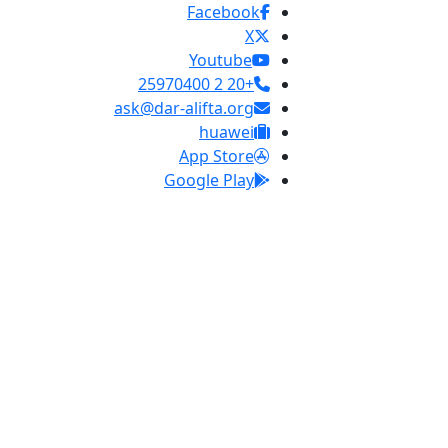
Facebook
X
Youtube
+20 2 25970400
ask@dar-alifta.org
huawei
App Store
Google Play