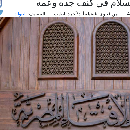
السلام في كنف جده وعمه
من فتاوى:
فضيلة أ. د/أحمد الطيب
التصنيف:
النبوات
طل
اس
حج
ال
م
الق