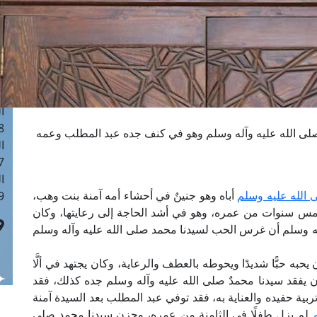
ا
 :41
ا
 :17
ا
 : 1
ا
8
صلى الله عليه وآله وسلم وهو في كنف جده عبد المطلب وعمه
ا
: 44
ا
 الله عليه وسلم
أباه وهو جنينٌ في أحشاء أمه آمنة بنت وهب،
 :9
الخمس سنوات من عمره، وهو في أشد الحاجة إلى رعايتها، وكان
ه وسلم أن غرس الحب لسيدنا محمد صلى الله عليه وآله وسلم
حبه حبًّا شديدًا ويحوطه بالعطف والرعاية، وكان يجتهد في ألَّا
ن يفقد سيدنا محمدٌ صلى الله عليه وآله وسلم جده كذلك، فقد
تربية حفيده والعناية به، فقد توفي عبد المطلب بعد السيدة آمنة
لم يزل طفلًا في الثامنة من عمره، وحزن سيدنا محمد صلى