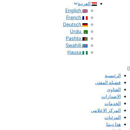
العربية
English
French
Deutsch
Urdu
Pashto
Swahili
Hausa
الرئيسية
فضيلة المفتى
الفتاوى
الإصدارات
الخدمات
المركز الإعلامى
المرئيات
هذا ديننا