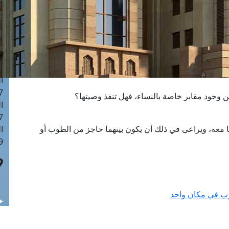
ا
 :42
ا
 :18
ا
 : 1
ا
7
من وجود مقابر خاصة بالنساء، فهل تنفذ وصيتها؟
ا
: 43
 معه، ويراعى في ذلك أن يكون بينهما حاجز من الطوب أو
ا
 :8
رب في مكان واحد