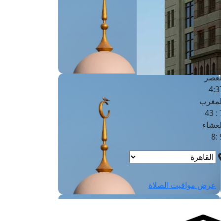
لفجر
4
لشروق
6
لظهر
1
لعصر
4:3
لمغرب
7 
لعشاء
9
عرض مواقيت الصلاة