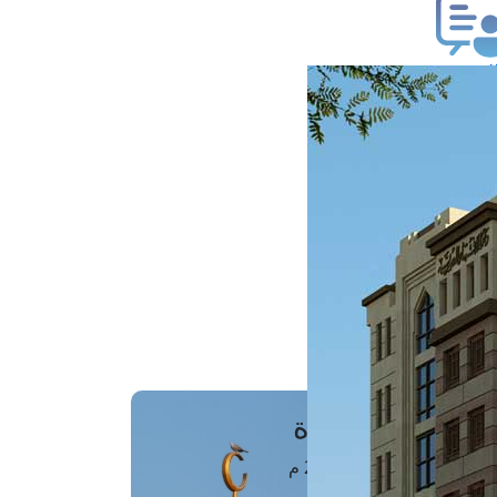
ب فتوى
تعلام عن فتوى
ز موعد
فتوى الهاتفية
َواقِيتُ الصَّـــلاة
اهرة · 08 أغسطس 2026 م