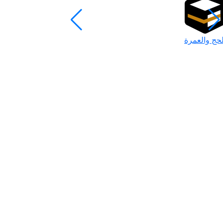
لحج والعمرة
رمضان