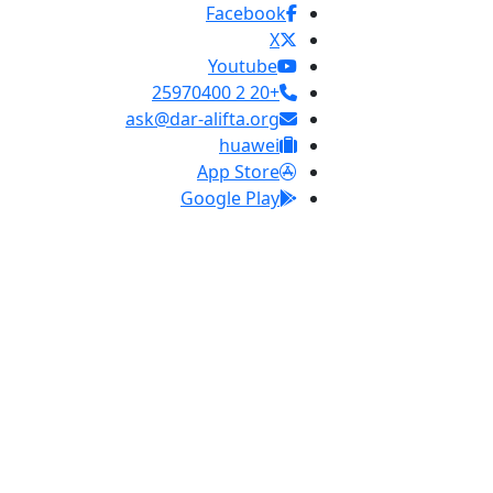
Facebook
X
Youtube
+20 2 25970400
ask@dar-alifta.org
huawei
App Store
Google Play