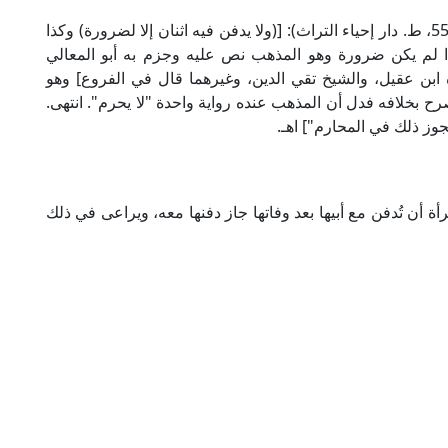
وقال العلامة المرداوي الحنبلي في "الإنصاف" (2/ 551، ط. دار إحياء التراث): [(ولا يدفن فيه اثنان إلا لضرورة) وكذا
ذا لم يكن ضرورة وهو المذهب نص عليه وجزم به أبو المعالي
 ابن عقيل، والشيخ تقي الدين، وغيرهما قال في الفروع] وهو
بخلافه فدل أن المذهب عنده رواية واحدة "لا يحرم". انتهى.
جوز ذلك في المحارم"] اهـ.
أة أن تُدفن مع أبيها بعد وفاتها جاز دفنها معه، ويراعى في ذلك