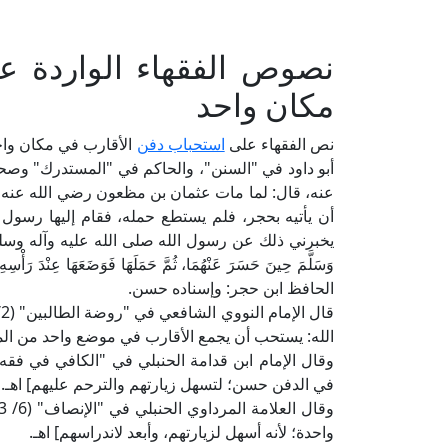
نصوص الفقهاء الواردة ع
مكان واحد
نص الفقهاء على
استحباب دفن
الأقارب في مكان واحد؛
أبو داود في "السنن"، والحاكم في "المستدرك" وصحح
عنه، قال: لما مات عثمان بن مظعون رضي الله عنه أُخ
أن يأتيه بحجر، فلم يستطع حمله، فقام إليها رسول الله
يخبرني ذلك عن رسول الله صلى الله عليه وآله وسلم: كَأَنِّي أَ
وَسَلَّمَ حِينَ حَسَرَ عَنْهُمَا، ثُمَّ حَمَلَهَا فَوَضَعَهَا عِنْدَ رَأْسِه
الحافظ ابن حجر: وإسناده حسن.
الله: يستحب أن يجمع الأقارب في موضع واحد من المقبر
في الدفن حسن؛ لتسهل زيارتهم والترحم عليهم] اهـ.
واحدة؛ لأنه أسهل لزيارتهم، وأبعد لاندراسهم] اهـ.