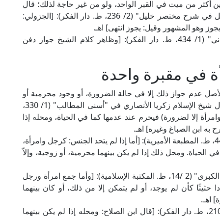
ن أكثر من ميت في القبر الواحد، ولو من غير حاجة لذلك؛ قال
العلامة الحطاب الرُّعيني المالكي في "مواهب الجليل في شرح مختصر خليل" (2/ 236، ط. دار الفكر): [الجزولي:
جوز وهو المشهور وقيل: يجوز انتهى] اهـ.
وجاء في "حاشية العدوي على كفاية الطالب الرباني" (1/ 434، ط. دار الفكر): [وظاهر كلام الشيخ جواز دفن
ة في مقبرة واحدة
لأصل عدم جواز ذلك إلا في حالة الضرورة، أو وجود محرمية أو
زوجية بينهما، وعلى ذلك نص جماعة من الفقهاء؛ قال شيخ الإسلام زكريا الأنصاري في "أسنى المطالب" (1/ 330،
امرأة إلا لضرورة) فيحرم عند عدمها كما في الحياة، ومحله إذا
 به ابن الصباغ وغيره] اهـ.
وقال العلامة القسطلاني في "إرشاد الساري" (2/ 441، ط. المطبعة الأميرية): [أما إذا لم يتحد الجنس: كرجل وامرأة،
الحياة. ومحل ذلك إذا لم يكن بينهما محرمية، أو زوجية، وإلاّ
وقال العلامة ابن حجر الهيتمي في "الفتاوى الفقهية الكبرى" (2 /14، ط. المكتبة الإسلامية): [وأما جمع امرأة ورجل
 حثيثًا كأن لم يوجد، أو لم يتمكن إلا من ذلك، أو كان بينهما
 اهـ.
وقال العلامة الشربيني الشافعي في "الإقناع" (1/ 210، ط. دار الفكر): [قال ابن الصلاح: ومحله إذا لم يكن بينهما