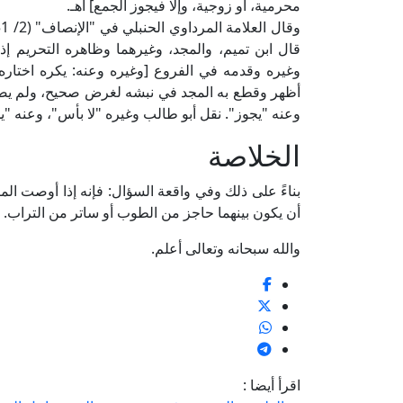
محرمية، أو زوجية، وإلا فيجوز الجمع] اهـ.
قال ابن تميم، والمجد، وغيرهما وظاهره التحريم إ
وغيره وقدمه في الفروع [وغيره وعنه: يكره اختاره
أظهر وقطع به المجد في نبشه لغرض صحيح، ولم يصرح 
وعنه "يجوز". نقل أبو طالب وغيره "لا بأس"، وعنه "ي
الخلاصة
بناءً على ذلك وفي واقعة السؤال: فإنه إذا أوصت المر
أن يكون بينهما حاجز من الطوب أو ساتر من التراب.
والله سبحانه وتعالى أعلم.
اقرأ أيضا :