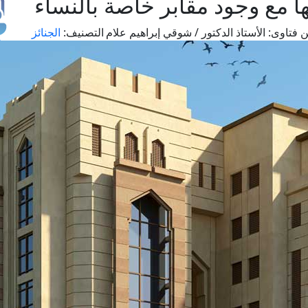
ها مع وجود مقابر خاصة بالنساء
 فتاوى:
الأستاذ الدكتور / شوقي إبراهيم علام
التصنيف:
الجنائز
طل
اس
حج
ال
م
الق