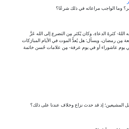
ر؟ وما الواجب مراعاته في ذلك شرعًا؟
ُ- كثرةَ الدعاءِ، وكان يُكثر مِن التضرع إلى الله عَزَّ
جُمُعة مِن رمضان، ويسأل: هل يُعدُّ الموت في الأيام المبارَكات
ي يوم عاشوراء أو في يوم عرفة- مِن علامات حُسن خاتمة
ِبل المشيعين؛ إذ قد حدث نزاع وخلاف عندنا على ذلك؟