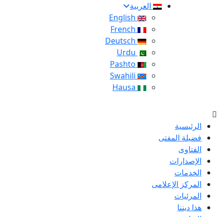
العربية
English
French
Deutsch
Urdu
Pashto
Swahili
Hausa
الرئيسية
فضيلة المفتى
الفتاوى
الإصدارات
الخدمات
المركز الإعلامى
المرئيات
هذا ديننا