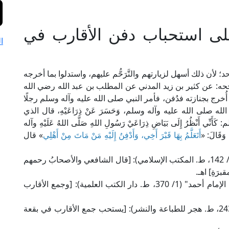
لى استحباب دفن الأقارب في
ا
 لأن ذلك أسهل لزيارتهم والتَّرَحُّم عليهم، واستدلوا بما أخرجه
ه: عن كثير بن زيد المدني عن المطلب بن عبد الله رضي الله
رج بجنازته فدُفن، فأمر النبي صلى الله عليه وآله وسلم رجلًا
 صلى الله عليه وآله وسلم، وَحَسَرَ عَنْ ذِرَاعَيْهِ، قال الذي
نْظُرُ إِلَى بَيَاضِ ذِرَاعَيْ رَسُولِ اللهِ صَلَّى اللهُ عَلَيْهِ وآله
ِ وَقَالَ: «
أَتَعَلَّمُ بِهَا قَبْرَ أَخِي، وَأَدْفِنُ إِلَيْهِ مَنْ مَاتَ مِنْ أَهْلِي
» قال
قال الإمام النووي الشافعي في "روضة الطالبين" (2/ 142، ط. المكتب الإسلامي): [قال الشافعي والأصحابُ رحمهم
َةِ] اهـ.
وقال الإمام ابن قدامة الحنبلي في "الكافي في فقه الإمام أحمد" (1/ 370، ط. دار الكتب العلمية): [وجمع الأقارب
وقال العلامة المرداوي الحنبلي في "الإنصاف" (6/ 243، ط. هجر للطباعة والنشر): [يستحب جمع الأقارب في بقعة