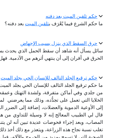
حكم تلقين الميت بعد دفنه
ما حكم الشرع فيما يُعْرَف ب
تلقين الميت
بعد دفنه؟
حرق السقط الذي ينزل بسبب الإجهاض
سائل يسأل أنه شاهد أن سقط الحمل الذي يحدث ب
الحرق في أفران إلى أن ينتهي أثرهم من الآدمية. فهل ه
حكم ترقيع الجلد التالف للإنسان الحي بجلد الميت
ما حكم ترقيع الجلد التالف للإنسان الحي بجلد ال
من جلدي وفي أماكن متفرقة، ولشدة التهتك وعمقه ي
الخلايا التي تعمل على تجدُّده، وذلك مما يعرضني 
إلى الأوعية الدموية والعضلات، إضافة إلى الضرر 
قال لي الطبيب المعالج إنه لا وسيلة للتداوي من هذ
المصاب، وبعد إجراء فحوصات عديدة تبين أنه لن ي
تغلب نسبة نجاح هذه الزراعة، ويتعذر مع ذلك أخذ ذلك
الصحية التي لا تسمح بمزيد من الجروح والآلام، فهل 