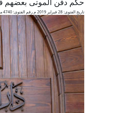
حكم دفن الموتى بعضهم فو
تاريخ الفتوى:
28 فبراير 2019 م
رقم الفتوى:
4740
من