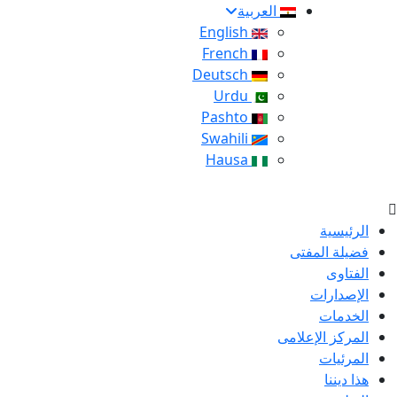
العربية
English
French
Deutsch
Urdu
Pashto
Swahili
Hausa
الرئيسية
فضيلة المفتى
الفتاوى
الإصدارات
الخدمات
المركز الإعلامى
المرئيات
هذا ديننا