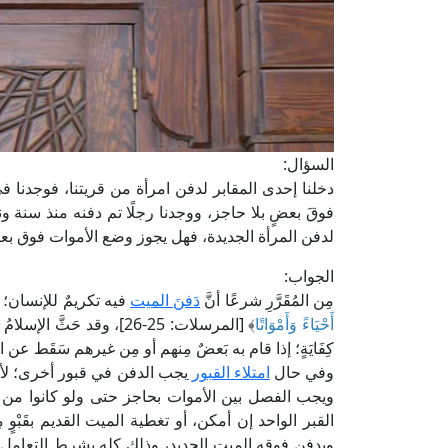
السؤال:
دخلنا إحدى المقابر لدفن امرأة من قريتنا، فوجدنا ف
فوقَ بعضٍ بلا حاجز، ووجدنا رجلًا تم دفنه منذ سنة
لدفن المرأة الجديدة، فهل يجوز وضع الأموات فوق ب
الجواب:
مِن المُقَرَّرِ شرعًا أنَّ
دَفنَ الميت
فيه تكريمٌ للإنسان؛ ل
أَحْيَاءً وَأَمْوَاتًا
﴾ [المرسلات: 25-26]، وقد ح
كِفَايَةٍ؛ إذا قام به بَعضٌ مِنهم أو مِن غيرهم سَقَط عن ا
وفي حال
امتلاء القبور
يجب الدفن في قبور أخرى؛ لأنه
ويجب الفصل بين الأموات بحاجز حتى ولو كانوا من
القبر الواحد إن أمكن، أو تغطية الميت القديم بقَبْوٍ
ويدفن فوقه الميت الجديد، وذلك كله بشرط التعامل ب