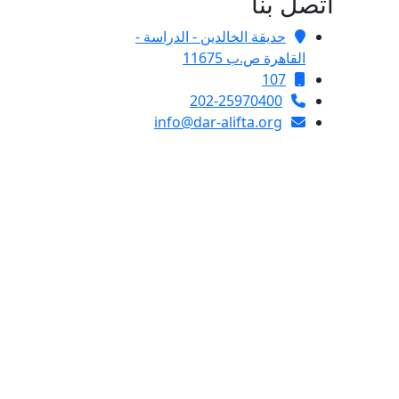
اتصل بنا
حديقة الخالدين - الدراسة -
القاهرة ص.ب 11675
107
202-25970400
info@dar-alifta.org