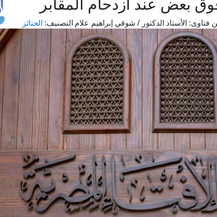
ق بعض عند ازدحام المقابر
 فتاوى:
الأستاذ الدكتور / شوقي إبراهيم علام
التصنيف:
الجنائز
طل
اس
حج
ال
م
الق