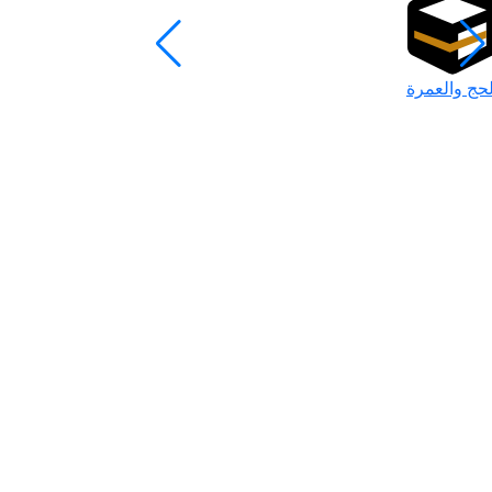
لحج والعمرة
رمضان