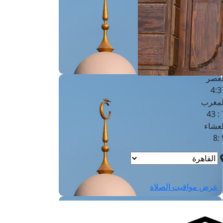
لفجر
4
لشروق
6
لظهر
1
لعصر
4:3
لمغرب
7 
لعشاء
9
عرض مواقيت الصلاة