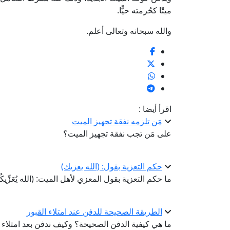
ميتًا كحُرمته حيًّا.
والله سبحانه وتعالى أعلم.
اقرأ أيضا :
مَن تلزمه نفقة تجهيز الميت
على مَن تجب نفقة تجهيز الميت؟
حكم التعزية بقول: (الله يعزيك)
ما حكم التعزية بقول المعزي لأهل الميت: (الله يُعَزِّيك
الطريقة الصحيحة للدفن عند امتلاء القبور
ما هي كيفية الدفن الصحيحة؟ وكيف ندفن بعد امتلاء ال