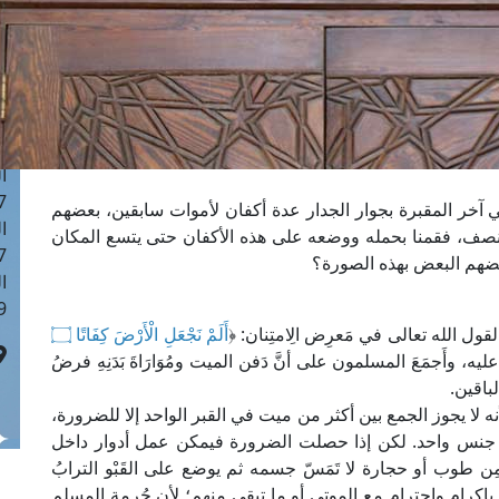
ا
 :42
ا
 :18
ا
 : 1
ا
7
ي آخر المقبرة بجوار الجدار عدة أكفان لأموات سابقين، بعضهم
ا
 ونصف، فقمنا بحمله ووضعه على هذه الأكفان حتى يتسع المكان
: 43
عضهم البعض بهذه الصورة؟
ا
 :8
قول الله تعالى في مَعرِض الِامتِنان: ﴿
أَلَمْ نَجْعَلِ الْأَرْضَ كِفَاتًا ۝
َثَّ الإسلامُ عليه، وأَجمَعَ المسلمون على أنَّ دَفن الميت ومُوَارَاةَ بَدَنِهِ فرضُ
لباقين.
 لا يجوز الجمع بين أكثر من ميت في القبر الواحد إلا للضرورة،
 جنس واحد. لكن إذا حصلت الضرورة فيمكن عمل أدوار داخل
 مِن طوب أو حجارة لا تَمَسّ جسمه ثم يوضع على القَبْو الترابُ
إكرام واحترام مع الموتى أو ما تبقى منهم؛ لأن حُرمة المسلم