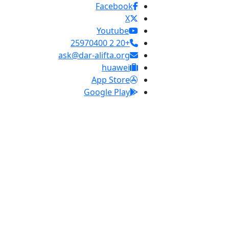
Facebook
X
Youtube
+20 2 25970400
ask@dar-alifta.org
huawei
App Store
Google Play