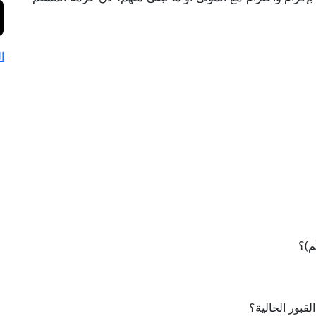
ا
ُم)؟
قبور الحالية؟