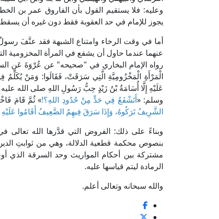
وعليه: فلا يستقيم القول بأن الفاروق عمر بن الخط
يجوز للإمام في حد العقوبة فقط دون غيره أن يسقطه إذا وَ
أما في وقت الرخاء وامتناع الشبهة فقد عنَّفَ رسولُ
عنهما عندما حاول أن يشفع في المرأة المخزومية الت
رواه الإمام البخاري في "صحيحه" عن عُرْوَةَ عَن السيدة عَا
الْمَرْأَةِ الْمَخْزُومِيَّةِ الَّتِي سَرَقَتْ، فَقَالَوا: وَمَنْ يُك
عَلَيْهِ إِلَّا أُسَامَةُ بْنُ زَيْدٍ حِبُّ رَسُولِ اللهِ صلى الله 
وسلم: «
أَتَشْفَعُ فِي حَدٍّ مِنْ حُدُودِ اللهِ؟!
» ثُمَّ قَامَ فَاخْ
الشَّرِيفُ تَرَكُوهُ، وَإِذَا سَرَقَ فِيهِمُ الضَّعِيفُ أَقَامُوا عَلَيْهِ ال
وبناءً على ذلك: الفروض التي قدَّرها الله تعالى في
بنصوص محكمة قطعية الدلالة، وهي من ثوابتِ الدين 
مشتركة بين أحكام المواريث وحد السرقة الذي أو
الرمادة ليتم قياسها عليه.
والله سبحانه وتعالى أعلم.