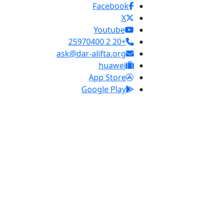
Facebook
X
Youtube
+20 2 25970400
ask@dar-alifta.org
huawei
App Store
Google Play