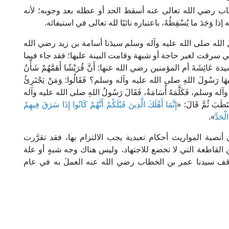
اب رضي الله تعالى عنه أسقط الحد أو عطله بعد وجوبه؛ لأنه
جَدَ ما يُسْقِطُهُ، باعتباره نائبًا لله تعالى في استيفائه.
 الله صلى الله عليه وآله وسلم سيدَنا أسامة بن زيد رضي الله
ي سرقت لغير حاجة أو شبهة وقامت البينة عليها؛ فقد جاء فيما
ئِشَةَ أم المؤمنين رضي الله عنها: أَنَّ قُرَيْشًا أَهَمَّهُمْ شَأْنُ
َلِّمُ فِيهَا رَسُولَ اللهِ صلى الله عليه وآله وسلم؟ فَقَالُوا: وَمَنْ يَجْتَرِئُ
عليه وآله وسلم، فَكَلَّمَهُ أُسَامَةُ، فَقَالَ رَسُولُ اللهِ صلى الله عليه وآله
تَطَبَ ثُمَّ قَالَ: «
إِنَّمَا أَهْلَكَ الَّذِينَ قَبْلَكُمْ أَنَّهُمْ كَانُوا إِذَا سَرَقَ فِيهِمُ
ْحَدَّ
».
 أنصبة المواريث أحكام تعبدية يجب الالتزام بها، فقد تقرَّرت
القاطعة التي لا تخضع للاجتهاد، وليس هناك وجه شبهٍ أو علة
قف سيدنا عمر بن الخطاب رضي الله عنه العملَ به في عام