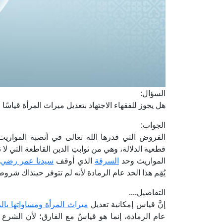
السؤال:
هل يجوز للفقهاء الاجتهاد بتعديل ميراث المرأة قياسً
الجواب:
الفروض التي قدرها الله تعالى في أنصبة المواريث
قطعية الدلالة، وهي من ثوابتِ الدين القاطعة التي ل
المواريث وحد
السرقة
الذي أوقف
سيدنا عمر رضي ا
يُقِم هذا الحد عام الرمادة لأنه لم تتوفر حينذاك شرو
التفاصيل....
إنَّ قياس إمكانية تعديل
ميراث المرأة ومساواتها بال
عام الرمادة، إنما هو قياسٌ مع الفارق؛ لأن الشرع