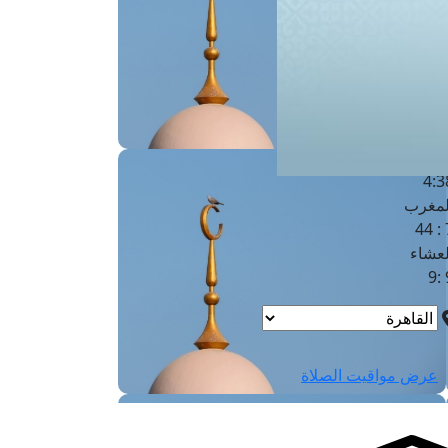
لفجر
4
لشروق
6
لظهر
1
لعصر
4:3
لمغرب
7 
لعشاء
9
عرض مواقيت الصلاة