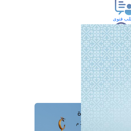
ب فتوى
تعلام عن فتوى
ز موعد
فتوى الهاتفية
َواقِيتُ الصَّـــلاة
اهرة · 07 أغسطس 2026 م