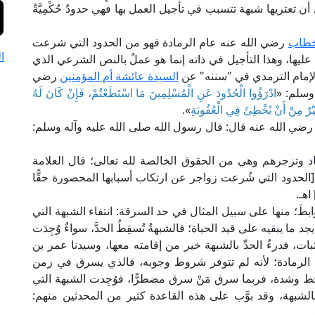
حوال أن تعتريها شبهة تتسبب في تأجيل العمل بها فهي حدودٌ حُكْمِيَّةٌ
خطاب
رضي الله عنه عام الرمادة فهو من الحدود التي شرعت
ا
ليها، وهذا التأجيل في ذاته إنما هو عملٌ بالنص الشرعي الذي
الإمام الترمذي في "سننه" عن
السيدة عائشة أم المؤمنين
رضي
وسلم: «
ادْرَؤُوا الْحُدُودَ عَنِ الْمُسْلِمِينَ مَا اسْتَطَعْتُمْ، فَإِنْ كَانَ لَهُ
يْرٌ مِنْ أَنْ يُخْطِئَ فِي الْعُقُوبَةِ
».
ضي الله عنه قال: قال رسول الله صلى الله عليه وآله وسلم:
اد وتزجرهم وهي من الحقوق الخالصة لله تعالى؛ قال العلامة
29، ط. دار المعرفة): [الحدود التي شُرعت زواجر عن ارتكاب أسبابها المحصورة حقًّا
اهـ.
وضوابطَ؛ منها على سبيل المثال في حد السرقة: انتفاء الشبهة التي
 ما يبقيه على قيد الحياة؛ فالشبهةُ تُسقِطُ الحدَّ، سواءٌ وُجِدَت
ات، فدرءُ الحدِّ بالشبهة خير من إقامته معها، وسيدنا عمر بن
م الرمادة؛ لأنه لم تتوفر شروط وجوبه، فالذي يسرق في زمن
 وشدة، فربما سرق مَنْ سرق مضطرًّا، فوُجِدت الشبهة التي
رأ بالشبهة، وقد بوَّب على هذه القاعدة كثير من المحدثين منهم: