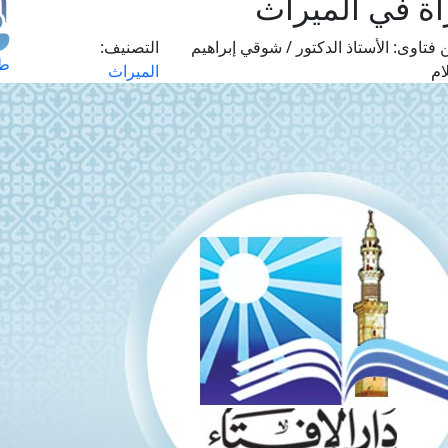
أة في الميراث
 فتاوى:
الأستاذ الدكتور / شوقي إبراهيم
التصنيف:
طل
ام
الميراث
اس
حج
ال
م
الق