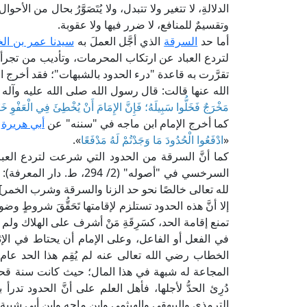
الدلالةِ، لا تتغير ولا تتبدل، ولا يُتَصَوَّرُ بحال من الأ
وتقسيمٌ للمنافع، لا ضرر فيها ولا عقوبة.
أما حد
السرقة
الذي أجَّل العملَ به
سيدنا عمر بن ال
لتردع العباد عن ارتكاب المحرمات، وتأديب من تجرأ ع
تقرَّرت به قاعدة "درء الحدود بالشبهات"؛ فقد أخرج 
الله عنها قالت: قال رسول الله صلى الله عليه وآله 
مَخْرَجٌ فَخَلُّوا سَبِيلَهُ؛ فَإِنَّ الإِمَامَ أَنْ يُخْطِئَ فِي الْعَفْوِ خَ
كما أخرج الإمام ابن ماجه في "سننه" عن
أبي هريرة
ر
«
ادْفَعُوا الْحُدُودَ مَا وَجَدْتُمْ لَهُ مَدْفَعًا
».
كما أنَّ السرقة من الحدود التي شرعت لتردع العب
السرخسي في "أصوله" (2/ 4
لله تعالى خالصًا نحو حد الزنا والسرقة وشرب الخمر] 
إلا أنَّ هذه الحدود تستلزم لإقامتها تَحَقُّقَ شروطٍ 
تمنع إقامة الحد، كسَرِقَةِ مَنْ أشرف على الهلاك ولم يجد
في الفعل أو الفاعل، وعلى الإمام أن يحتاط في الإثب
الخطاب رضي الله تعالى عنه لم يُقِم هذا الحد عا
المجاعة له شبهة في هذا المال؛ حيث كانت سنة قحط
دُرِئ الحدُّ لأجلها، فأهل العلم على أنَّ الحدود تد
الترمذي والبيهقي والهيثمي وابن ماجه وابن أبي شيبة.