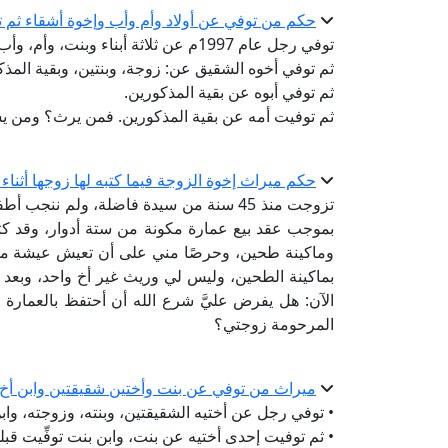
حكم من توفي عن أولاد وأم وأب وإخوة أشقاء ثم تو
توفي رجل عام 1997م عن ثلاثة أبناء وبنت، وأم، وأب، وإخوته الأشقاء: أربعة أولاد وبنت.
ثم توفي أخوه الشقيق عن: زوجة، وبنتين، وبقية المذك
ثم توفي أبوه عن بقية المذكورين.
ثم توفيت أمه عن بقية المذكورين. فمن يرث؟ ومن 
حكم ميراث إخوة الزوجة فيما كتبه لها زوجها أثناء ح
تزوجت منذ 45 سنة من سيدة فاضلة، ولم ننج
بموجب عقد بيع عمارة مكونة من ستة أدوار، وقد كتبت
وماكينة طحين، وحرصًا مني على أن تعيش عيشة مست
بماكينة الطحين، وليس لي وريث غير أخ واحد، وبعد 
الآن: هل يفرض عليَّ شرع الله أن أحتفظ بالعمارة ل
المرحومة زوجتي؟
ميراث من توفي عن بنت وأختين شقيقتين وابن أخ 
• توفي رجل عن أختيه الشقيقتين، وبنته، وزوجته، واب
• ثم توفيت إحدى أختيه عن بنت، وابن بنت توفِّيت قبله