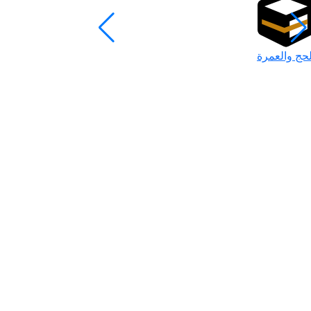
لحج والعمرة
رمضان