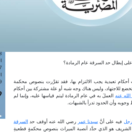
ا
 :41
ا
 :17
ا
 : 1
ا
8
ا
ا على إبطال حد السرقة عام الرمادة؟
: 44
ا
 أحكام تعبدية يجب الالتزام بها، فقد تقرَّرت بنصوص محكمة
 :9
ا تخضع للاجتهاد، وليس هناك وجه شبه أو علة مشتركة بين أحكام
لله عنه
العملَ به في عام الرمادة ليتم قياسها عليه، وإنما لم
ط وجوبه وأن الحدود تدرأ بالشبهات.
رجل
فيه على أنَّ
سيدنا عمر
رضي الله عنه أوقف حد
السرقة
 الشريف هو الذي حدَّد أنصبة الميراث بنصوصٍ محكمةٍ قطعيةِ