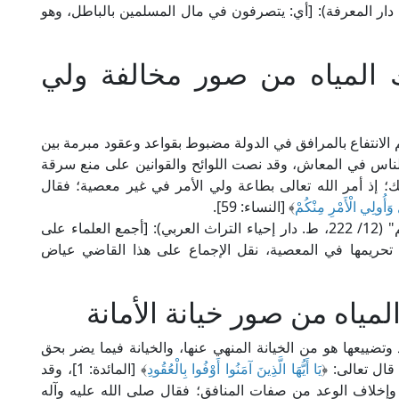
لامة ابن حجر في "فتح الباري" (6/ 219، ط. دار المعرفة): [أي: يتصرفون في مال المسلمين بالباطل، وهو
 المياه من صور مخالفة ولي
م الانتفاع بالمرافق في الدولة مضبوط بقواعد وعقود مبرمة بين
لناس في المعاش، وقد نصت اللوائح والقوانين على منع سرقة
ك؛ إذ أمر الله تعالى بطاعة ولي الأمر في غير معصية؛ فقال
 وَأُولِي الْأَمْرِ مِنْكُمْ
﴾ [النساء: 59].
قال الإمام النووي الشافعي في "شرح صحيح مسلم" (12/ 222، ط. دار إحياء التراث العربي): [أجمع العلماء على
 تحريمها في المعصية، نقل الإجماع على هذا القاضي عياض
مياه من صور خيانة الأمانة
 وتضييعها هو من الخيانة المنهي عنها، والخيانة فيما يضر بحق
قال تعالى: ﴿
يَا أَيُّهَا الَّذِينَ آمَنُوا أَوْفُوا بِالْعُقُودِ
﴾ [المائدة: 1]، وقد
ة وإخلاف الوعد من صفات المنافق؛ فقال صلى الله عليه وآله