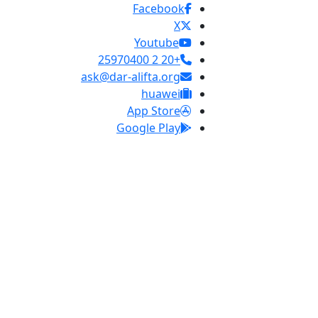
Facebook
X
Youtube
+20 2 25970400
ask@dar-alifta.org
huawei
App Store
Google Play