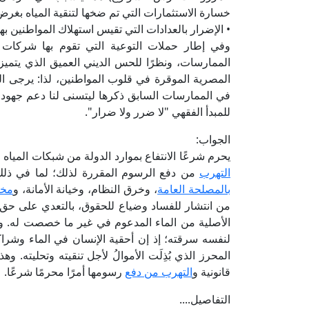
خسارة الاستثمارات التي تم ضخها لتنقية المياه بغ
• الإضرار بالعدادات التي تقيس استهلاك المواطنين ب
وفي إطار حملات التوعية التي تقوم بها شركا
الممارسات، ونظرًا للحس الديني العميق الذي يتميز ب
المصرية الموقرة في قلوب المواطنين، لذا: يرجى ال
في الممارسات السابق ذكرها ليتسنى لنا دعم جهود ت
للمبدأ الفقهي "لا ضرر ولا ضرار".
الجواب:
يحرم شرعًا الانتفاع بموارد الدولة من شبكات الم
التهرب
من دفع الرسوم المقررة لذلك؛ لما في ذلك 
بالمصلحة العامة
، وخرق النظام، وخيانة الأمانة، و
مخا
من انتشار للفساد وضياع للحقوق، بالتعدي على حق
الأصلية من الماء المدعوم في غير ما خصصت له. ولا
لنفسه سرقته؛ إذ إن أحقية الإنسان في الماء وشراكته
المحرز الذي بُذِلَت الأموالُ لأجل تنقيته وتحليته
قانونية و
التهرب من دفع
رسومها أمرًا محرمًا شرعًا.
التفاصيل....