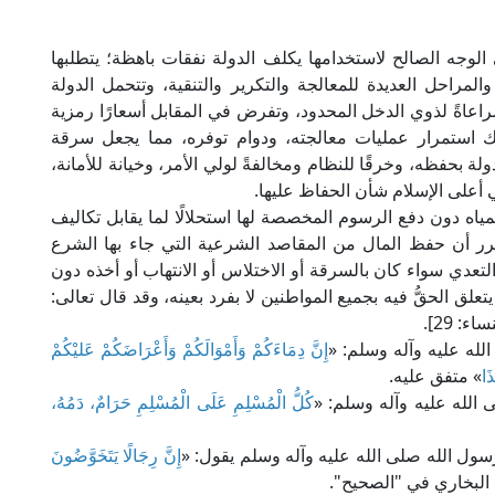
ى الوجه الصالح لاستخدامها يكلف الدولة نفقات باهظة؛ يتطلبها
مراحل العديدة للمعالجة والتكرير والتنقية، وتتحمل الدولة
راعاةً لذوي الدخل المحدود، وتفرض في المقابل أسعارًا رمزية
ك استمرار عمليات معالجته، ودوام توفره، مما يجعل سرقة
دولة بحفظه، وخرقًا للنظام ومخالفةً لولي الأمر، وخيانة للأمانة،
 أعلى الإسلام شأن الحفاظ عليها.
المياه دون دفع الرسوم المخصصة لها استحلالًا لما يقابل تكاليف
رر أن حفظ المال من المقاصد الشرعية التي جاء بها الشرع
دي سواء كان بالسرقة أو الاختلاس أو الانتهاب أو أخذه دون
 يتعلق الحقُّ فيه بجميع المواطنين لا بفرد بعينه، وقد قال تعالى:
اء: 29].
لله عليه وآله وسلم: «
إِنَّ دِمَاءَكُمْ وَأَمْوَالَكُمْ وَأَعْرَاضَكُمْ عَليْكُمْ
َا
» متفق عليه.
لله عليه وآله وسلم: «
كُلُّ الْمُسْلِمِ عَلَى الْمُسْلِمِ حَرَامٌ، دَمُهُ،
ول الله صلى الله عليه وآله وسلم يقول: «
إِنَّ رِجَالًا يَتَخَوَّضُونَ
البخاري في "الصحيح".