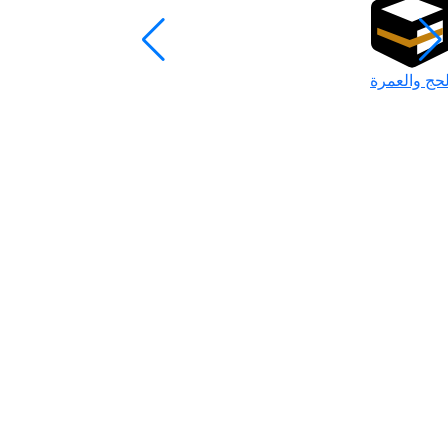
لحج والعمرة
رمضان