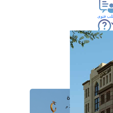
ب فتوى
تعلام عن فتوى
ز موعد
فتوى الهاتفية
َواقِيتُ الصَّـــلاة
اهرة · 07 أغسطس 2026 م