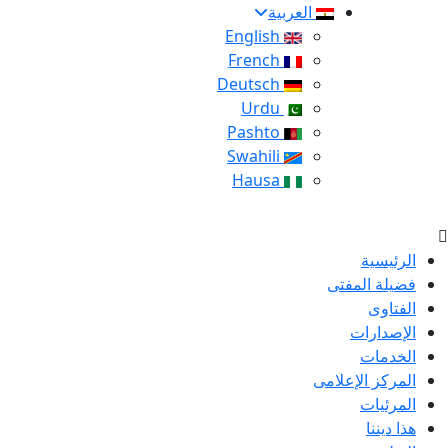
العربية
English
French
Deutsch
Urdu
Pashto
Swahili
Hausa
الرئيسية
فضيلة المفتى
الفتاوى
الإصدارات
الخدمات
المركز الإعلامى
المرئيات
هذا ديننا