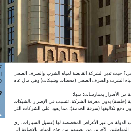
ا
 :41
ا
 :17
ا
 : 1
ا
8
ا
: 44
؟ حيث تدير الشركة القابضة لمياه الشرب والصرف الصحي
ا
فق مياه الشرب والصرف الصحي (محطات وشبكات) وهي مال عام
 :9
فة من الأضرار بممارسات؛ منها:
(خلسة) بدون معرفة الشركة، تتسبب في الإضرار بالشبكات
 دفع تكاليفها (سرقة الخدمة)؛ مما يعود على الشركات التي
ب الدولة في غير الأغراض المخصصة لها (غسيل السيارات، ري
واطنين الآخرين من نصيبهم من هذه المياه، بالإضافة إلى