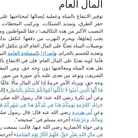
المال العام
توفير الانتفاع بالمياه وعملية إيصالها لمحتاجيها عل
حفر الطرق، وتمديد الشبكات، وتركيب المحطات، وال
النصيب الأكبر من هذه التكاليف؛ دعمًا للمواطنين وم
يجب إيفاؤها، ويحرم التهرب من دفعها؛ لتكفل بذل
توصيلات المياه تعديًّا على المال العام الذي تتكفل ال
وتغذية للجسم بالحرام، و
إضرارًا بالمصلحة العامة
التي
فأما كونه تعديًا على المال العام: فإن في الانتفاع ب
نقل هذه المياه ومعالجتها دون وجه حق، ومن المق
الشريف، وتوعد من تعدى عليه بأي صورة من صور التع
وجه حق، ويزداد الأمر حرمةً إذا كان المال مالًا عامًّا
﴿
يَا أَيُّهَا الَّذِينَ آمَنُوا لَا تَأْكُلُوا أَمْوَالَكُمْ بَيْنَكُمْ بِالْبَاطِلِ
﴾ [النس
وعن أبي بَكرةَ رضي الله عنه: قال رسول الله صلى ا
حَرَامٌ، كَحُرْمَةِ يَومِكُمْ هَذَا فِي بَلَدِكُمْ هَذَا فِي شَهْرِكُمْ هَذ
وعن
أبي هريرة
رضي الله عنه قال: قال رسول صلى ا
وَمَالُهُ، وَعِرْضُهُ
» أخرجه مسلم في "صحيحه".
وعن خولة الأنصارية رضي الله عنها، قالت: سمعت رس
فِي مَالِ اللهِ بِغَيْرِ حَقٍّ، فَلَهُمُ النَّارُ يَوْمَ القِيَامَةِ
» أخرجه 