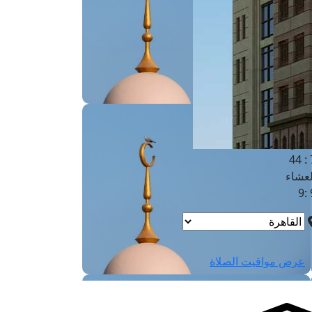
لفجر
4
لشروق
6
لظهر
1
لعصر
4:3
لمغرب
7 
لعشاء
9
عرض مواقيت الصلاة