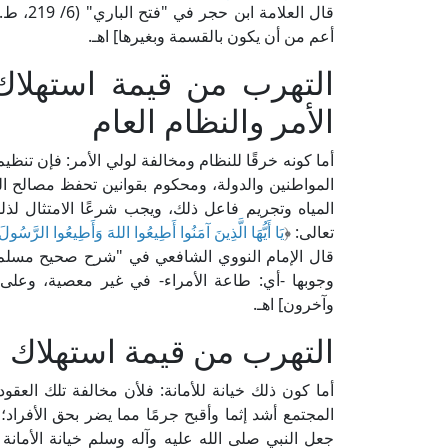
قال الع
أعم من أن يكون بالقسمة وبغيرها] اهـ.
التهرب من قيمة استهلاك
الأمر والنظام العام
أما كونه خرقًا للنظام ومخالفة لولي الأمر: فإن تنظي
المواطنين والدولة، ومحكوم بقوانين تحفظ مصالح ا
المياه وتجريم فاعل ذلك، ويجب شرعًا الامتثال لذل
تعالى: ﴿
يَا أَيُّهَا الَّذِينَ آمَنُوا أَطِيعُوا اللهَ وَأَطِيعُوا الرَّسُولَ
وجوبها -أي: طاعة الأمراء- في غير معصية، وعلى
وآخرون] اهـ.
التهرب من قيمة استهلاك ال
أما كون ذلك خيانة للأمانة: فلأن مخالفة تلك العقود
المجتمع أشد إثما وأقبح جرمًا مما يضر بحق الأفراد؛ 
جعل النبي صلى الله عليه وآله وسلم خيانة الأمان