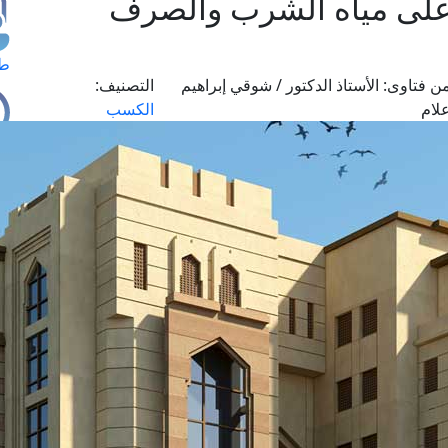
على مياه الشرب والصرف
طل
ن فتاوى:
الأستاذ الدكتور / شوقي إبراهيم
التصنيف:
لام
الكسب
اس
حج
ال
م
الق