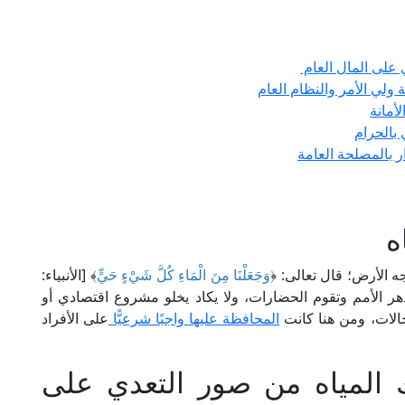
 على المال العام
ولي الأمر والنظام العام
أمانة
بالحرام
 بالمصلحة العامة
ه
ه الأرض؛ قال تعالى: ﴿
وَجَعَلْنَا مِنَ الْمَاءِ كُلَّ شَيْءٍ حَيٍّ
﴾ [الأنبياء:
 تزدهر الأمم وتقوم الحضارات، ولا يكاد يخلو مشروع اقتصادي أو
الات، ومن هنا كانت
المحافظة عليها واجبًا شرعيًّا
على الأفراد
 المياه من صور التعدي على