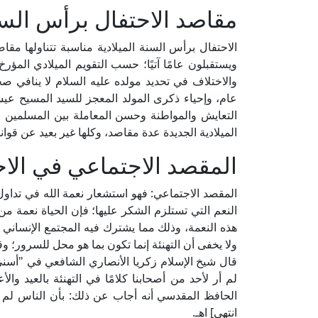
مقاصد الاحتفال برأس السنة
الاحتفال برأس السنة الميلادية مناسبة تتناولها مقاص
ويستقبلون عامًا آتيًا؛ حسب التقويم الميلادي المؤر
والاختلاف في تحديد مولده عليه السلام لا ينافي ص
عام، وإحياء ذكرى المولد المعجز للسيد المسيح عيس
التعايش والمواطنة وحسن المعاملة بين المسلمين وغ
الميلادية الجديدة عدة مقاصد، وكلها غير بعيد عن قوان
المقصد الاجتماعي في الاح
المقصد الاجتماعي: فهو استشعار نعمة الله في تداول ا
النعم التي تستلزم الشكر عليها؛ فإن الحياة نعمة من
هذه النعمة، وذلك مما يشترك فيه المجتمع الإنساني كك
ولا يخفى أن التهنئة إنما تكون بما هو محل للسرور؛ و
لم أر لأحد من أصحابنا كلامًا في التهنئة بالعيد وا
الحافظ المقدسي أنه أجاب عن ذلك: بأن الناس لم يزال
انتهى] اهـ.