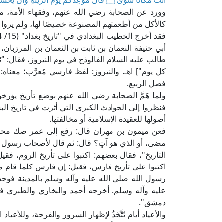
أَنْتَ مَكَانًا سُوًى ۝ قَالَ مَوْعِدُكُمْ يَوْمُ الزِّينَةِ وَأَنْ يُحْشَرَ النَّاسُ ضُحًى
وورد عن الصحابة رضي الله عنهم، وفقهاء الأمة، م
كالأكل من أطعمتهم المصنوعة خصيصًا لها، ولم يروا ذ
أبي حنيفة النعمان بن ثابت بن النعمان بن المرزبان، ق
طالب عليه السلام الفالوذج في يوم النيروز، فقال: "نَوْرِز
كل يوم"] اهـ. والنيروز: لفظ فارسي مُعرَّب؛ معنا
فصل الربيع.
ولما هَمَّ الصحابة رضي الله عنهم بوضع تأريخ يؤرخ
فنظروا إلى الحوادث الكبرى التي أثرت في تاريخ البش
أصولها للعقيدة الإسلامية أو مخالفتها.
فعن ميمون بن مهران قال: رفع إلى عمر صك محله 
مضى، أو الذي هو آتٍ؟ قال: ثم قال لأصحاب رسول ال
التاريخ"، فقال بعضهم: اكتبوا على تأريخ الروم، فق
اكتبوا على تأريخ فارس، فقيل: إن فارس كلما قام م
رسول الله صلى الله عليه وآله وسلم بالمدينة فو
عليه وآله وسلم. أخرجه أحمد والبخاري والطبري ف
دمشق".
والأعياد أيام تُتَّخَذُ لإظهار السرور والفرحة، وللأعياد