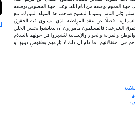
 على جهة العموم بوصفه من أيام الله، وعلى جهة الخصوص بوصفه
لم أَوْلَى الناس بسيدنا المسيح صاحب هذا المولد المبارك، مع
سماوية، فضلًا عن عقد المواطنة الذي تتساوى فيه الحقوق
ا
الحقوق الشرعية؛ فالمسلمون مأمورون أن يتعايشوا بحسن الخلق
طن والقرابة والجوار والإنسانية ليُشعِروا مَن حولهم بالسلام
 في احتفالاتهم، ما دام أن ذلك لا يُلزِمهم بطقوسٍ دينيةٍ أو
لادية
ة
ية