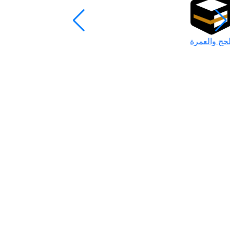
لحج والعمرة
رمضان