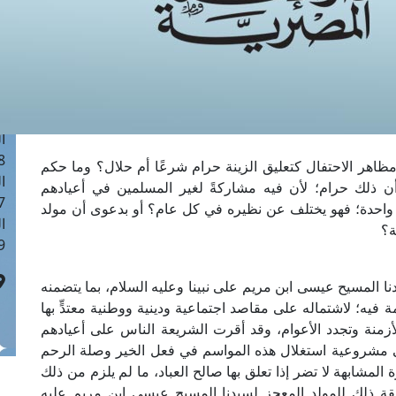
ا
 :41
ا
 :17
ا
 : 1
ا
8
مظاهر الاحتفال كتعليق الزينة حرام شرعًا أم حلال؟ وما حكم
ا
ن ذلك حرام؛ لأن فيه مشاركةً لغير المسلمين في أعيادهم
: 44
ة واحدة؛ فهو يختلف عن نظيره في كل عام؟ أو بدعوى أن مولد
ا
ة؟
 :9
نا المسيح عيسى ابن مريم على نبينا وعليه السلام، بما يتضمنه
ة فيه؛ لاشتماله على مقاصد اجتماعية ودينية ووطنية معتدٍّ بها
لأزمنة وتجدد الأعوام، وقد أقرت الشريعة الناس على أعيادهم
ى مشروعية استغلال هذه المواسم في فعل الخير وصلة الرحم
المشابهة لا تضر إذا تعلق بها صالح العباد، ما لم يلزم من ذلك
فقة ذلك للمولد المعجز لسيدنا المسيح عيسى ابن مريم عليه