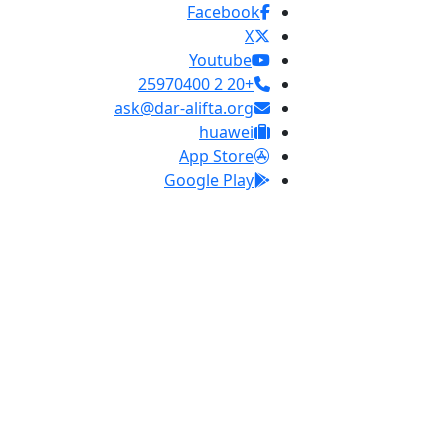
Facebook
X
Youtube
+20 2 25970400
ask@dar-alifta.org
huawei
App Store
Google Play