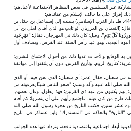
﴾ [طه: 57-59].
شاركة غير المسلمين في بعض المظاهر الاجتماعية لأعيادهم؛
لك إقرارًا على ما خالف الإسلام من عقائدهم:
فقد أخرج الخطيب البغدادي في "تاريخ بغداد" (15/ 444، ط. دار الغرب الإسلامي) بسنده إلى إسماعيل بن حمّاد بن
ال: [النعمان بن المرزبان أَبُو ثابتٍ هو الذي أهدى لعلي بن أبي
ُونَا كُلَّ يَوْمٍ"، وقيل: كان ذلك في المهرجان، فقال: "مَهْرِجُونَا
ه: اليوم الجديد، وهو عيد رأس السنة عند الفرس، ويصادف أول
ون به الوقائع والأحداث عدوا ذلك من أحوال الاجتماع البشري؛
رية؛ كتأريخ الروم، وتأريخ الفرس، دون أن يلتفتوا إلى موافقة
في شعبان، فقال عمر: أي شعبان؛ الذي نحن فيه، أو الذي
له صلى الله عليه وآله وسلم: "ضعوا للناس شيئًا يعرفونه من
يل: إنهم يكتبون من عهد ذي القرنين؛ فهذا يطول، وقال بعضهم:
لك طرح من كان قبله، فاجتمع رأيهم على أن ينظروا: كم أقام
جدوه عشر سنين، فكتب التأريخ من هجرة رسول الله صلى الله
ي "التاريخ" والحاكم في "المستدرك" وابن عساكر في "تاريخ
 الدينية أبعاد اجتماعية واقتصادية نافعة، وتزداد فيها هذه الجوانب