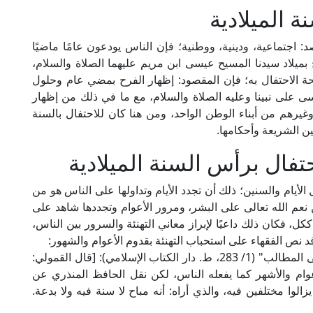
 الميلادية
د: اجتماعية، ودينية، ووطنية؛ فإن الناس يودعون عامًا ماضيًا
خ بميلاد سيدنا المسيح عيسى ابن مريم عليهما الصلاة والسلام،
حة الاحتفال به؛ فإن المقصود: إظهار الفرح بمضي عام وحلول
ى على نبينا وعليه الصلاة والسلام، مع ما في ذلك من إظهار
يرهم من أبناء الوطن الواحد، ومن هنا كان للاحتفال بالسنة
ين الشريعة وأحكامها.
تفال برأس السنة الميلادية
لأيام والسنين؛ ذلك أن تجدد الأيام وتداولها على الناس هو من
 نعم الله تعالى على البشر، ومرور الأعوام وتجددها شاهد على
ل، فكان ذلك داعيًا لإبراز معاني التهنئة والسرور بين الناس،
قد نص الفقهاء على استحباب التهنئة بقدوم الأعوام والشهور:
قال شيخ الإسلام زكريا الأنصاري الشافعي في "أسنى المطالب" (1/ 283، ط. دار الكتاب الإسلامي): [قال القمولي:
لأعوام والأشهر كما يفعله الناس، لكن نقل الحافظ المنذري عن
وا مختلفين فيه، والذي أراه: أنه مباح لا سنة فيه ولا بدعة.