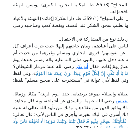
وقال العلامة ابن حجر الهيتمي الشافعي في "تحفة المحتاج" (3/ 56، ط. المكتبة التجارية الكبرى): [وتسن التهنئة
فحة] اهـ.
وقال العلامة القليوبي في حاشيته على "شرح المحلي على المنهاج" (1/ 359، ط. دار الفكر): [(فائدة) التهنئة بالأعياد
سُ لها بطلب سجود الشكر عند النعمة، وبقصة كعب وصاحبيه رضي
وفي ذلك نوع من المشاركة في الاحتفال.
 الناس على أعيادهم، وبيان حاجتهم إليها؛ حيث جرت أعراف كل
ها عن نفوسهم؛ فروى البخاري ومسلم وغيرهما من حديث أم
عنه دخل عليها، والنبي صلى الله عليه وآله وسلم عندها، يومَ
ارُ يومَ بُعَاث، فقال
أبو بكر
رضي الله عنه: مزمار الشيطان؟
َا يَا أَبَا بَكْرٍ، إِنَّ لِكُلِّ قَوْمٍ عِيدًا، وَإِنَّ عِيدَنَا هَذَا اليَوْمُ
». وفي لفظ
وفي لفظ لأبي عوانة في "مستخرجه على صحيح مسلم" بلفظ:
 والسلام بموعد يرضيانه، حدد "يومَ الزينة" مكانًا وزمانًا،
 عباس
رضي الله عنهما، والسدي عن أشياخه، وبه قال مجاهد،
لا يوافق الدين من عقائدهم، وذلك من تأييد الله تعالى له عليه
ك أسرى في البلاد لخبره، وأجرى في الناس لأثره؛ قال تعالى:
قَالَ أَجِئْتَنَا لِتُخْرِجَنَا مِنْ أَرْضِنَا بِسِحْرِكَ يَا مُوسَى ۝ فَلَنَأْتِيَنَّكَ بِسِحْرٍ مِثْلِهِ فَاجْعَلْ بَيْنَنَا وَبَيْنَكَ مَوْعِدًا لَا نُخْلِفُهُ نَحْنُ وَلَا