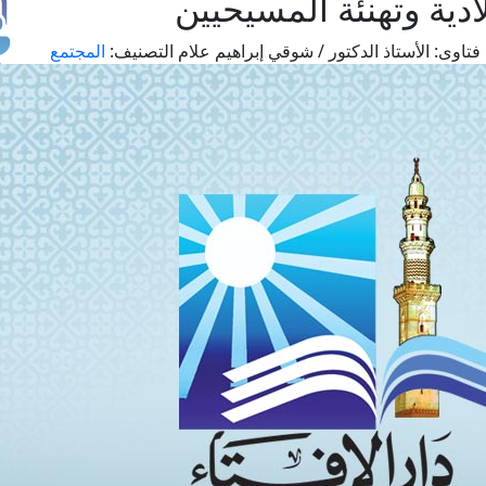
ادية وتهنئة المسيحيين
فتاوى:
الأستاذ الدكتور / شوقي إبراهيم علام
التصنيف:
المجتمع
طل
اس
حج
ال
م
الق