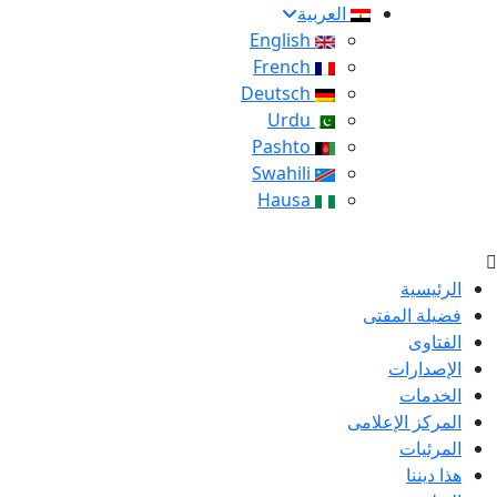
العربية
English
French
Deutsch
Urdu
Pashto
Swahili
Hausa
الرئيسية
فضيلة المفتى
الفتاوى
الإصدارات
الخدمات
المركز الإعلامى
المرئيات
هذا ديننا