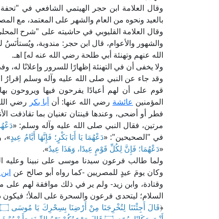
بالعيد ونحوه من العام والشهر على المعتمد، مع المصا
والشهور والأعوام، قال ابن حجر: مندوبة، ويُستأنَ
الله عنهم وتهنئة أبي طلحة رضي الله عنه له] اهـ.
ولا يخفى أن في التهنئة إظهارًا للسرور وإعلانًا له، 
وقد جاء عن النبي صلى الله عليه وآله وسلم إقرارُ
قوم على أن لهم أعيادًا يفرحون فيها ويروحون ب
المؤمنين
عائشة
رضي الله عنها: أن
أبا بكر
رضي الله 
فطر أو أضحى، وعندها قينتان تغنيان بما تقاذفت الأنص
مرتين، فقال النبي صلى الله عليه وآله وسلم: «
دَعْهُم
في "الصحيحين": «
دَعْهُمَا يَا أَبَا بَكْرٍ؛ فَإِنَّهَا أَيَّامُ عِيدٍ
»، 
«
دَعْهُمَا؛ فَإِنَّ لِكُلِّ قَوْمٍ عِيدًا، وَهَذَا عِيدٌ
».
ولما طالب فرعون سيدنا موسى على نبينا وعليه الصلاة
وكان يومَ عيدٍ للمصريين -كما رواه أبو صالح عن
ابن
وقتادة، وابن زيد- ولم ير في ذلك موافقة لهم على ما 
السلام؛ ليتحدى فرعون والسحرة على الملأ؛ فيكون ذل
﴿