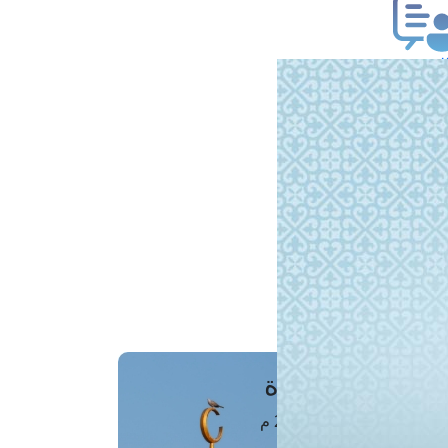
ب فتوى
تعلام عن فتوى
ز موعد
فتوى الهاتفية
َواقِيتُ الصَّـــلاة
اهرة · 07 أغسطس 2026 م