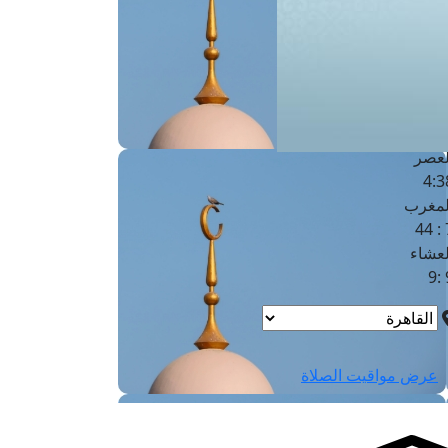
لفجر
4
لشروق
6
لظهر
1
لعصر
4:3
لمغرب
7 
لعشاء
9
عرض مواقيت الصلاة