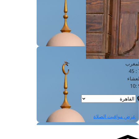
لفجر
4
لشروق
6
لظهر
1
لعصر
4:3
لمغرب
7 
لعشاء
9
عرض مواقيت الصلاة