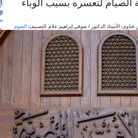
الصيام لتعسره بسبب الوباء
طل
 فتاوى:
الأستاذ الدكتور / شوقي إبراهيم علام
التصنيف:
الصوم
اس
حج
ال
م
الق