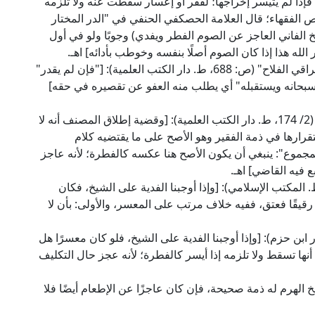
فإذا لم يتيسر إخراجها؛ لفقر أو إعسار سقطت عنه ولا تلزمه
ص الفقهاء؛ قال العلامة الحصكفي الحنفي في "الدر المختار
 دار الفكر): [(وللشيخ الفاني العاجز عن الصوم الفطر ويفدي) وجوبًا ولو في أول
الله هذا إذا كان الصوم أصلًا بنفسه وخوطب بأدائه] اهـ.
وقال العلامة الطحطاوي الحنفي في "حاشيته على مراقي الفلاح" (ص: 688، ط. دار الكتب العلمية): ["فإن لم يقدر"
 سبحانه ويستقبله" أي يطلب منه العفو عن تقصيره في حقه]
وقال العلامة الخطيب الشربيني في "مغني المحتاج" (2/ 174، ط. دار الكتب العلمية): [وقضية إطلاق المصنف أنه لا
قرارها في ذمة الفقير وهو الأصح على ما يقتضيه كلام
جموع": ينبغي أن يكون الأصح هنا عكسه كالفطرة؛ لأنه عاجز
 فيه القاضي] اهـ.
الإمام النووي في "روضة الطالبين" (2/ 382، ط. المكتب الإسلامي): [وإذا أوجبنا الفدية على الشيخ، فكان
 رقيقًا فعتق، ففيه خلاف مرتب على المعسر، والأولى: بأن لا
ة الإسنوي في "المهمات" (4/ 135، ط. دار ابن حزم): [وإذا أوجبنا الفدية على الشيخ، فلو كان معسرًا هل
 أنها تسقط ولا تلزمه إذا أيسر كالفطرة؛ لأنه عجز حال التكليف
ابن قدامة في "المغني" (3/ 38): [والشيخ الهرم له ذمة صحيحة، فإن كان عاجزًا عن الإطعام أيضًا فلا