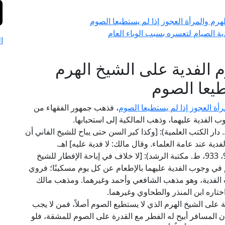
لهرم والمرأة العجوز إذا لم يستطيعا الصوم
ة الصيام لتعسره بسبب الوباء العام
ا
م الفدية على الشيخ الهرم
طيعا الصوم
أة العجوز إذا لم يستطيعا الصوم
، فذهب جمهور الفقهاء من
وب الفدية عليهما، وذهب المالكية إلى استحبابها.
لعلامة الكاساني في "بدائع الصنائع" (2/ 97، ط. دار الكتب العلمية): [وكذا كبر السن حتى يباح للشيخ الفاني أن
ة عند عامة العلماء. وقال مالك: لا فدية عليه] اهـ.
قال العلامة ابن أبي العز الحنفي في "التنبيه" (2/ 932، 933، ط. مكتبة الرشد): [لا خلاف في إباحة الإفطار للشيخ
 في وجوب الفدية عليهما بالإطعام عن كل يوم مسكينًا؛ فروي
الفدية، وهو مذهب الشافعي وأحمد وغيرهما. ومذهب مالك
تاره ابن المنذر والطحاوي وغيرهما.
ة على الشيخ الهرم الذي لا يستطيع الصوم أصلاً، فمن لا يجب
ن المسافر أبيح له الفطر مع القدرة على الصوم للمشقة، فلو