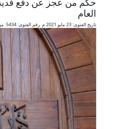
حكم من عجز عن دفع فدية 
العام
تاريخ الفتوى:
23 مايو 2021 م
رقم الفتوى:
5434
من