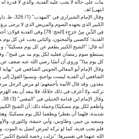
مات على حالة لا يجب عليه الفدية، والذي لا قدرة له
انتهى] اهـ.
وقال الإمام 
الكبير الذي يجهده الصوم والمريض الذي لا يرجى برؤه فإن
فِي الدِّينِ مِنْ حَرَجٍ﴾ [الحج
الفدية؛ كالصبي والمجنون. والثاني يجب عن كل يوم 
أنه قال: "الشيخ الكبير يطعم عن كل يوم مسكينًا"، 
يستطع صوم رمضان فعليه لكل يوم مد من قمح"، وقا
كل يوم مدًا" وروي أن أنسًا رضي الله عنه ضعف عن ا
الشافعي أن الفدية ليست بواجبةٍ، ونسبوا القولَ إلى ر
معذور، وقد قال الأئمة بأجمعهم: لو مرض الرجل مرضً
تركته، ولا أعرف في ذلك خلافًا، فلا يبعد أن يعد الهَرَم عذ
وقا
وأطعم لكل يوم مسكينًا) وجملة ذلك: أن الشيخ الكبير
شديدة، فلهما أن يفطرا ويطعما لكل يوم مسكينًا. وه
وسعيد بن جبير، وطاوس، وأبي حنيفة، والثوري، والأو
فلم تجب فدية، كما لو تركه لمرض اتصل به الموت. ول
الله عنهما في تفسيرها: "نزلت رخصة للشيخ الكبير"؛