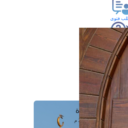
ب فتوى
تعلام عن فتوى
ز موعد
فتوى الهاتفية
َواقِيتُ الصَّـــلاة
اهرة · 06 أغسطس 2026 م