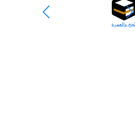
لحج والعمرة
رمضان