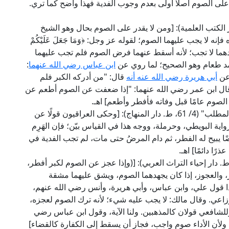
 على الصوم أصلًا أولى بعدم وجوب الفدية فهذا واضح كما تري.
الشيرازي في "المهذب" (1/ 326، ط. دار الكتب العلمية): [ومن لا يقدر على الصوم بحال وهو الشيخ
ه لا يجب عليهما الصوم؛ لقوله عز وجل: ﴿وَمَا جَعَلَ عَلَيْكُمْ
: 78] وفي الفدية قولان: أحدهما لا تجب؛ لأنه أسقط عنهما فرض الصوم فلم تجب عليهما
مد طعام وهو الصحيح؛ لما روي عن
ابن عباس رضي الله عنهما
:
وعن
أبي هريرة رضي الله عنه أنه
قال: "من أدركه الكبر فلم
ل ابن عمر رضي الله عنهما: "إذا ضعفت عن الصوم أطعم عن
لصوم عامًا قبل وفاته فأفطر وأطعم] اهـ.
وقال الإمام أبو المعالي الجويني الشافعي في "نهاية المطلب" (4/ 61، ط. دار المنهاج): [وحكى العراقيون قولًا عن
واية البويطي، وحرملة، ووجه هذا في القياس بيّن؛ فإن الهَرِم
ا يبيح له الفطر، ثم دام المرضُ حتى مات، لم تجب الفدية في
رًا دائمًا] اهـ.
ل الإمام ابن قدامة الحنبلي في "المغني" (3/ 38، ط. دار إحياء التراث العربي): [(وإذا عجز عن الصوم لكبر أفطر،
، والعجوز، إذا كان يجهدهما الصوم، ويشق عليهما مشقة
ذا قول علي، وابن عباس، وأبي هريرة، وأنس رضي الله عنهم،
زاعي. وقال مالك: لا يجب عليه شيء؛ لأنه ترك الصوم لعجزه،
لشافعي قولان كالمذهبين. ولنا الآية، وقول ابن عباس رضي
 ولأن الأداء صوم واجب، فجاز أن يسقط إلى الكفارة كالقضاء]