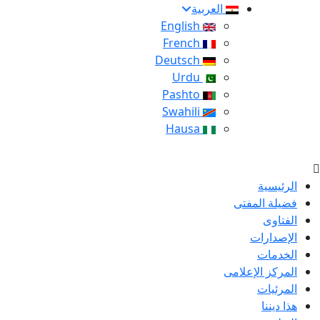
العربية
English
French
Deutsch
Urdu
Pashto
Swahili
Hausa
الرئيسية
فضيلة المفتى
الفتاوى
الإصدارات
الخدمات
المركز الإعلامى
المرئيات
هذا ديننا