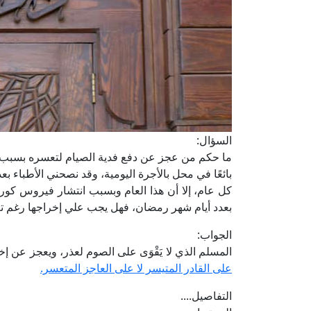
السؤال:
ما حكم من عجز عن دفع فدية الصيام لتعسره بسبب ال
بائعًا في محل بالأجرة اليومية، وقد نصحني الأطباء
كل عام، إلا أن هذا العام وبسبب انتشار فيروس كورون
بعدد أيام شهر رمضان، فهل يجب علي إخراجها رغم ت
الجواب:
المسلم الذي لا يَقْوَى على الصوم لعذر، ويعجز عن إخ
على القادر المتيسر لا على العاجز المتعسر.
التفاصيل....