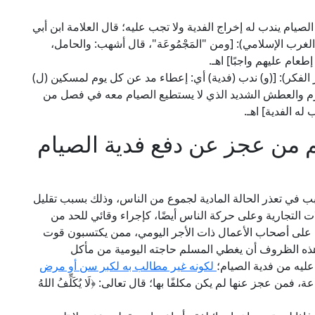
لصيام يندب له إخراج الفدية ولا تجب عليه؛ قال العلامة ابن أبي
في "النوادر والزيادات" (2/ 33، ط. دار الغرب الإسلامي): [ومن "المَجْمُوعَة"، قال أشهب: والحامل،
ام عليهم واجبًا] اهـ.
ليش في "منح الجليل" (2/ 120، ط. دار الفكر): [(و) ندب (فدية) أي: إعطاء مد عن كل يوم لمسكين (ل)
 والعطش الشديد الذي لا يستطيع الصيام معه في فصل من
ه الفدية] اهـ.
م من عجز عن دفع فدية الصيام
ار وباء فيروس كورونا (كوفيد 19) قد تسبب في تعذر الحالة المادية لجموع من الناس، وذلك بسبب تقليل
تجارية وعلى حركة الناس أيضًا، كإجراء وقائي للحد من
ًا على أصحاب الأعمال ذات الأجر اليومي، ممن يكتسبون قوت
هذه الظروف أن يغطي المسلم حاجته اليومية من مأكل
يه من فدية الصيام؛
لكونه غير مطالب به لكبر سن أو مرض
فمن عجز عنها لم يكن مكلفًا بها؛ قال تعالى: ﴿لَا يُكَلِّفُ اللهُ