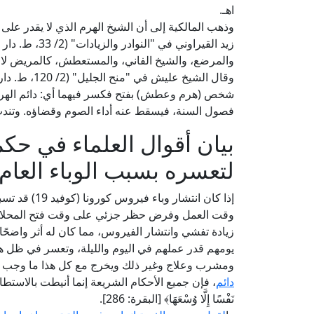
اهـ.
وذهب المالكية إلى أن الشيخ الهرم الذي لا يقدر على ا
زيد القيراوني 
والمرضع، والشيخ الفاني، والمستعطش، كالمريض لا إطع
وقال الشيخ ع
شخص (هرم وعطش) بفتح فكسر فيهما أي: دائم الهرم
فصول السنة، فيسقط عنه أداء الصوم وقضاؤه. وتندب ل
بيان أقوال العلماء في حك
لتعسره بسبب الوباء العام
إذا كان انتش
وقت العمل وفرض حظر جزئي على وقت فتح المحلات ال
زيادة تفشي وانتشار الفيروس، مما كان له أثر واضح
يومهم قدر عملهم في اليوم والليلة، وتعسر في ظل 
ومشرب وعلاج وغير ذلك ويخرج مع كل هذا ما وجب عل
دائم
، فإن جميع الأحكام الشريعة إنما أنيطت بالاستطاعة، 
نَفْسًا إِلَّا وُسْعَهَا﴾ [البقرة: 286].