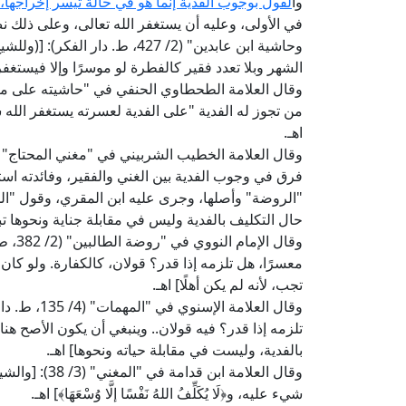
وا
لقول بوجوب الفدية إنما هو في حالة تيسر إخراجها،
في الأولى، وعليه أن يستغفر الله تعالى، وعلى ذلك ن
وحاشية ابن عابدين" (2/ 427، ط.
الشهر وبلا تعدد فقير كالفطرة لو موسرًا وإلا فيستغفر 
من تجوز له الفدية "على الفدية لعسرته يستغفر الله
اهـ.
فرق في وجوب الفدية بين الغني والفقير، وفائدته است
"الروضة" وأصلها، وجرى عليه ابن المقري، وقول "الم
حال التكليف بالفدية وليس في مقابلة جناية ونحوها تبع
وقال 
معسرًا، هل تلزمه إذا قدر؟ قولان، كالكفارة. ولو كان
تجب، لأنه لم يكن أهلًا] اهـ.
وقال العلام
تلزمه إذا قدر؟ فيه قولان.. وينبغي أن يكون الأصح هنا
بالفدية، وليست في مقابلة حياته ونحوها] اهـ.
وقال العلامة 
شيء عليه، و﴿لَا يُكَلِّفُ اللهُ نَفْسًا إلَّا وُسْعَهَا﴾] اهـ.