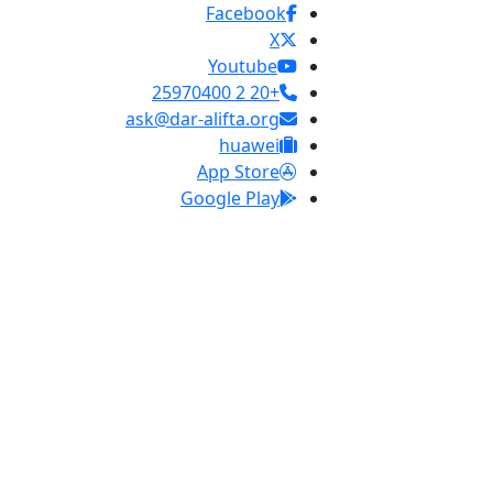
Facebook
X
Youtube
+20 2 25970400
ask@dar-alifta.org
huawei
App Store
Google Play