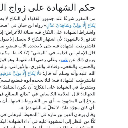
حكم الشهادة على زواج الم
من المقرر شرعًا عند جمهور الفقهاء أن النكاح لا يص
نِكَاحَ إِلَّا بِوَلِيٍّ وَشَاهِدَيْ عَدْلٍ
» رواه ابن حبان في "صحي
واشتراط الشهادة على النكاح فيه صيانة للأعراض؛ إذ ا
تندفع إلا بالشهود؛ لأن اشتهار النكاح لا يحصل إلا بقول
فاشترطت الشهادة فيه حتى لا يجحده الأب فيضيع نسب
قال الإمام ابن ق
وروي ذلك عن
عمر
، وعلي رضي الله عنهما، وهو قول
والحسن، والنخعي، وقتادة، والثوري، والأوزاعي، وا
الله عليه وآله وسلم أنه قال: «
لَا نِكَاحَ إِلَّا بِوَلِيٍّ مُرْش
فاشترطت الشهادة فيه؛ لئلا يجحده أبوه فيضيع نسبه] ا
ويشترطُ في الشهادة على النكاح: أن يكون الشاهدُ على
يرجعُ إلى المشهود به -أي من الشروط-: فمنها.. أن يك
-أي كان مجرّد ظنّ- لا تحلّ له الشهادة] اهـ.
بُدًّا من النظر إلى المشهود عليه في أداء الشهادة؛ ليكون