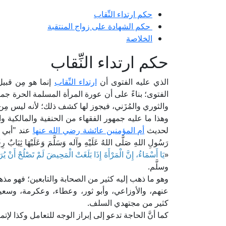
حكم ارتداء النِّقاب
حكم الشهادة على زواج المنتقبة
الخلاصة
حكم ارتداء النِّقاب
الذي عليه الفتوى أن
ارتداء النِّقاب
إنما هو مِن قبيل 
الفتوى؛ بناءً على أن عورة المرأة المسلمة الحرة جميع
والثوري والمُزَني، فيجوز لها كشف ذلك؛ لأنه ليس مِن 
وهذا ما عليه جمهور الفقهاء من الحنفية والمالكية 
لحديث
أم المؤمنين عائشة رضي الله عنها
عند "أبي داو
رَسُولِ اللهِ صَلَّى اللهُ عَلَيْهِ وآله وَسَلَّمَ وَعَلَيْهَا ثِيَابٌ ر
«
يَا أَسْمَاءُ، إِنَّ الْمَرْأَةَ إِذَا بَلَغَتْ الْمَحِيضَ لَمْ تَصْلُحْ أَنْ يُرَى
وسلَّم.
وهو ما ذهب إليه كثير من الصحابة والتابعين؛ فهو مذ
عنهم، والأوزاعي، وأبو ثور، وعطاء، وعكرمة، وسعيد
كثير من مجتهدي السلف.
كما أنَّ الحاجة تدعو إلى إبراز الوجه للتعامل وكذا لإتم