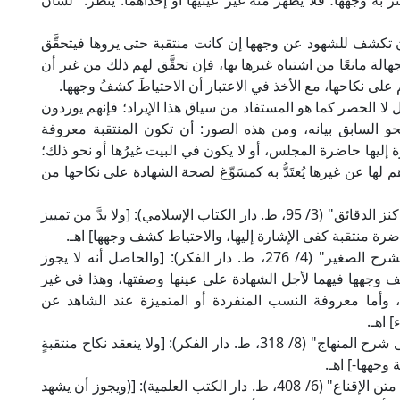
 به وجهها؛ فلا يظهر منه غير عينيها أو إحداهما. ينظر: "لسان
 تكشف للشهود عن وجهها إن كانت منتقبة حتى يروها فيتحقَّق
لجهالة مانعًا من اشتباه غيرها بها، فإن تحقَّق لهم ذلك من غير أن
على نكاحها، مع الأخذ في الاعتبار أن الاحتياطَ كشفُ وجهها.
 لا الحصر كما هو المستفاد من سياق هذا الإيراد؛ فإنهم يوردون
و السابق بيانه، ومن هذه الصور: أن تكون المنتقبة معروفة
رة إليها حاضرة المجلس، أو لا يكون في البيت غيرُها أو نحو ذلك؛
لها عن غيرها يُعتَدُّ به كمسَوِّغ لصحة الشهادة على نكاحها من
قال العلامة ابن نجيم الحنفي في "البحر الرائق شرح كنز الدقائق" (3/ 95، ط. دار الكتاب الإسلامي): [ولا بدَّ من تمييز
رة منتقبة كفى الإشارة إليها، والاحتياط كشف وجهها] اهـ.
وقال العلامة الصاوي المالكي في "حاشيته على الشرح الصغير" (4/ 276، ط. دار الفكر): [والحاصل أنه لا يجوز
 كشف وجهها فيهما لأجل الشهادة على عينها وصفتها، وهذا في غير
وأما معروفة النسب المنفردة أو المتميزة عند الشاهد عن
 اهـ.
وقال العلامة الرملي الشافعي في "نهاية المحتاج إلى شرح المنهاج" (8/ 318، ط. دار الفكر): [ولا ينعقد نكاح منتقبةٍ
 وجهها-] اهـ.
وقال العلامة البهوتي الحنبلي في "كشاف القناع عن متن الإقناع" (6/ 408، ط. دار الكتب العلمية): [(ويجوز أن يشهد