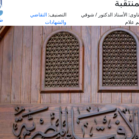
نتقبة
اوى:
الأستاذ الدكتور / شوقي
التصنيف:
التقاضي
طل
م علام
والشهادات
اس
حج
ال
م
الق