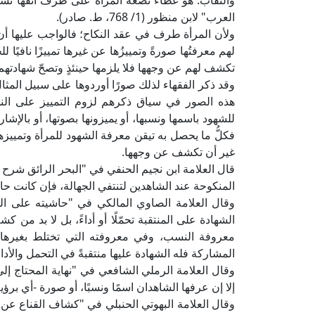
والنقابُ: هو غطاءٌ تضعه المرأةُ على طرف أنفها تستر
العرب" لابن منظور (1/ 768، ط. صادر).
ولأن المرأة طرف في عقد النكاح؛ فالواجب عليها أن
لهم معرفتُها صورةً وتمييزُها عن غيرها تمييزًا نافيًا ل
تكشف لهم عن وجهها فلا يلزمها حينئذٍ وتصحّ شهادتهم 
وقد ذكر الفقهاء لذلك صورًا أوردوها على سبيل المثال
هذه الصور في سياق ذكرهم لزوم التمييز على النح
للشهود باسمها ونسبها، أو يميزونها بصوتها، أو بالإشا
فكلُّ ما يحصل به تيقن معرفة الشهود للمرأة وتمييزهم 
غير أن تكشف عن وجهها.
المنكوحة عند الشاهدين لتنتفي الجهالة، فإن كانت حاض
الشهادة على المنتقبة تحمّلًا أو أداءً، بل لا بد من
معروفة النسب، وفي معروفته التي تختلط بغيرها، 
المشاركة فله الشهادة عليها منتقبةً في التحمل والأداء]
إلا إن عرفها الشاهدان اسمًا ونسبًا، أو صورة -أي برؤية