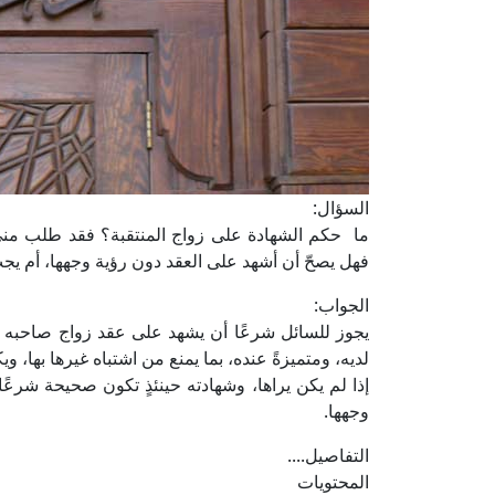
السؤال:
ما حكم الشهادة على زواج المنتقبة؟ فقد طلب مني 
فهل يصحّ أن أشهد على العقد دون رؤية وجهها، أم يجب
الجواب:
يجوز للسائل شرعًا أن يشهد على عقد زواج صاحبه
لديه، ومتميزةً عنده، بما يمنع من اشتباه غيرها بها، ويك
إذا لم يكن يراها، وشهادته حينئذٍ تكون صحيحة شرعً
وجهها.
التفاصيل....
المحتويات