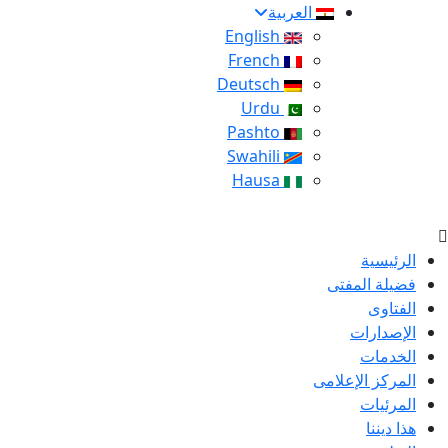
العربية
English
French
Deutsch
Urdu
Pashto
Swahili
Hausa
الرئيسية
فضيلة المفتى
الفتاوى
الإصدارات
الخدمات
المركز الإعلامى
المرئيات
هذا ديننا