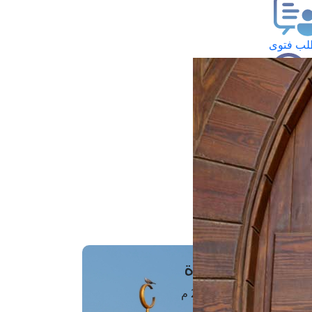
ب فتوى
تعلام عن فتوى
ز موعد
فتوى الهاتفية
َواقِيتُ الصَّـــلاة
اهرة · 08 أغسطس 2026 م