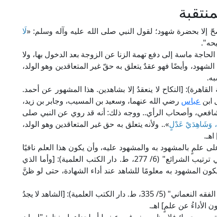
نتقبة
حّ إلا بحضرة شهود؛ لقول النبي صلى الله عليه وآله وسلم: «
لَا
حه".
لحاجة ماسة إلى دفع تهمة الزنا عن الزوجة بعد الدخول بها، ولا
 الشهود، وأيضًا فهو عقدٌ يتعلق به حقّ غير المتعاقدين وهو الولد،
ه.
دامة في "المغني" (7/ 8، ط. مكتبة القاهرة): [النكاح لا ينعقدُ إلا بشاهدين. هذا المشهور عن أحمد.
 ابن
عباس
رضي الله عنهما، وسعيد بن المسيب، وجابر بن زيد،
لشافعي، وأصحاب الرأي.. ووجه ذلك: أنه قد روي عن النبي صلى
ِدٍ، وَشَاهِدَيْ عَدْلٍ
».. ولأنه يتعلق به حق غير المتعاقدين وهو الولد،
هـ.
 علمٍ بالمشهود به والمشهود عليه، وأن يكون هذا العلم نافيًا
للجهالة؛ قال العلامة الكاساني في "بدائع الصنائع في ترتيب الشرائع" (6/ 277، ط. دار الكتب العلمية): [وأما الذي
ون المشهود به معلومًا للشاهد عند أداء الشهادة، حتى لو ظنَّ
وقال برهان الدين بن مازه في "المحيط البرهاني في الفقه النعماني" (5/ 335، ط. دار الكتب العلمية): [الشاهد لا يجدُ
 الأداءُ عن علمٍ] اهـ.