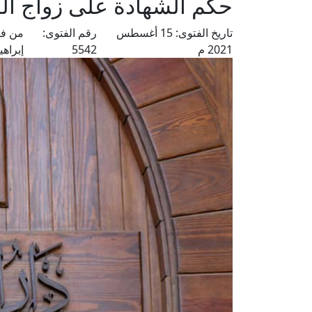
حكم الشهادة على زواج الم
تاريخ الفتوى:
15 أغسطس
رقم الفتوى:
من فت
2021 م
5542
إبراهي