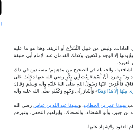
ا
العادات، وليس من قبيل التَّشَرُّع أو الزينة، وهذا هو ما عليه
ُ بدنها إلا الوجه والكفين، وكذلك القدمان عند الإمام أبي حنيفة
العورة.
والشافعية، والحنابلة في الصحيح من مذهبهم؛ مستندين في ذلك
د" وغيره: أَنَّ أَسْمَاءَ بِنْتَ أَبِي بَكْرٍ رضي الله عنها دَخَلَتْ عَلَى
ِقَاقٌ، فَأَعْرَضَ عَنْهَا رَسُولُ اللهِ صَلَّى اللهُ عَلَيْهِ وآله وَسَلَّمَ وَقَالَ:
 مِنْهَا إِلَّا هَذَا وَهَذَا
» وَأَشَارَ إِلَى وَجْهِهِ وَكَفَّيْهِ صلَّى الله عليه وآله
هب
سيدنا عمر بن الخطاب
، و
سيدنا عبد الله بن عباس
رضي الله
 بن جبير، وأبو الشعثاء، والضحاك، وإبراهيم النخعي، وغيرهم
ام العقود والإشهاد عليها.