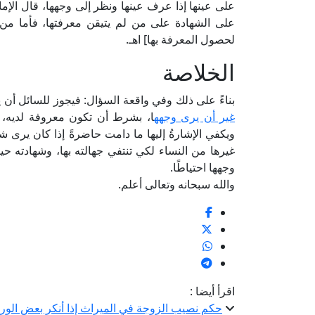
على عينها إذا عرف عينها ونظر إلى وجهها، قال الإم
على الشهادة على من لم يتيقن معرفتها، فأما من ت
لحصول المعرفة بها] اهـ.
الخلاصة
بناءً على ذلك وفي واقعة السؤال: فيجوز للسائل أن
غير أن يرى وجهه
ا، بشرط أن تكون معروفة لديه، ومتم
ويكفي الإشارةُ إليها ما دامت حاضرةً إذا كان يرى شخ
غيرها من النساء لكي تنتفي جهالته بها، وشهادته حي
وجهها احتياطًا.
والله سبحانه وتعالى أعلم.
اقرأ أيضا :
حكم نصيب الزوجة في الميراث إذا أنكر بعض الورث