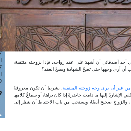
ا
 :42
ا
 :18
ا
 : 1
ا
7
ا
أحد أصدقائي أن أشهدَ على عقد زواجه، فإذا بزوجته منتقبة،
: 43
 أن أرى وجهها حتى تصحّ الشهادة ويصحّ العقد؟
ا
 :8
من غير أن يرى وجه زوجته المنتقبة
، بشرط أن تكون معروفةً
في الإشارةُ إليها ما دامت حاضرةً إذا كان يراها، أو سماعُ كلامها
ا، والزواج صحيح أيضًا، ويستحب من باب الاحتياط أن ينظر إلى