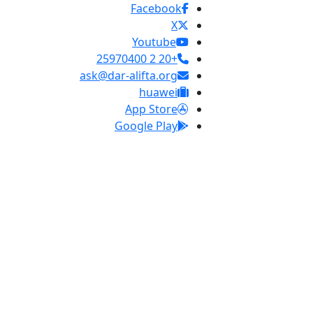
Facebook
X
Youtube
+20 2 25970400
ask@dar-alifta.org
huawei
App Store
Google Play