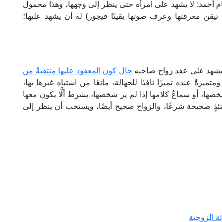
ام أحمد: لا يشهد على امرأة حتى ينظر إلى وجهها، وهذا محمول
يقن معرفتها وعرف صوتها يقينًا فيجوز) له أن يشهد عليها؛
 يشهد على عقد زواج صاحبه
حال كون المعقود عليها منتقبةً من
يزةً عنده تميزًا نافيًا للجهالة، مانعًا من اشتباه غيرها بها،
صها، أو سماعُ كلامها إذا لم ير شخصها، بشرط ألَّا يكون معها
نئذٍ صحيحة شرعًا، والزواج صحيح أيضًا، ويستحب أن ينظر إلى
ة الزوجية