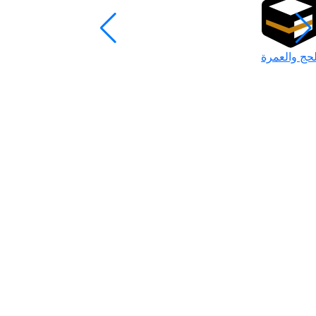
لحج والعمرة
رمضان