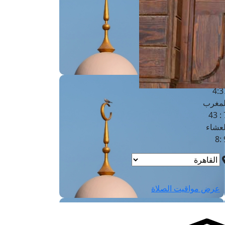
لفجر
4
لشروق
6
لظهر
1
لعصر
4:3
لمغرب
7 
لعشاء
9
عرض مواقيت الصلاة