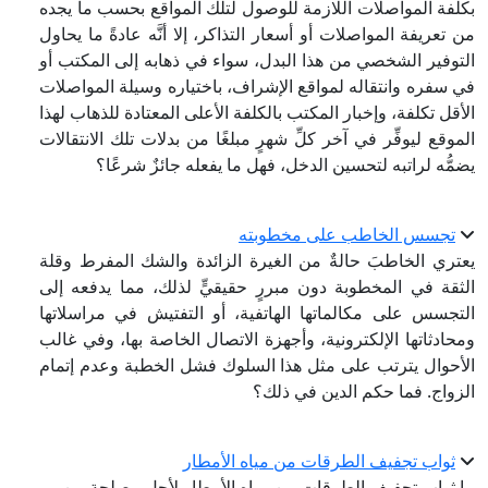
بكلفة المواصلات اللازمة للوصول لتلك المواقع بحسب ما يجده
من تعريفة المواصلات أو أسعار التذاكر، إلا أنَّه عادةً ما يحاول
التوفير الشخصي من هذا البدل، سواء في ذهابه إلى المكتب أو
في سفره وانتقاله لمواقع الإشراف، باختياره وسيلة المواصلات
الأقل تكلفة، وإخبار المكتب بالكلفة الأعلى المعتادة للذهاب لهذا
الموقع ليوفِّر في آخر كلِّ شهرٍ مبلغًا من بدلات تلك الانتقالات
يضمُّه لراتبه لتحسين الدخل، فهل ما يفعله جائزٌ شرعًا؟
تجسس الخاطب على مخطوبته
يعتري الخاطبَ حالةٌ من الغيرة الزائدة والشك المفرط وقلة
الثقة في المخطوبة دون مبررٍ حقيقيٍّ لذلك، مما يدفعه إلى
التجسس على مكالماتها الهاتفية، أو التفتيش في مراسلاتها
ومحادثاتها الإلكترونية، وأجهزة الاتصال الخاصة بها، وفي غالب
الأحوال يترتب على مثل هذا السلوك فشل الخطبة وعدم إتمام
الزواج. فما حكم الدين في ذلك؟
ثواب تجفيف الطرقات من مياه الأمطار
ما ثواب تجفيف الطرقات من مياه الأمطار لأجل مصلحة من