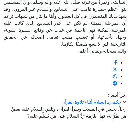
إنسانيته، وثمرةً من نبوته صلى الله عليه وآله وسلم، وأنَّ المسلمين
بنَوْا أعظم حضارة قامت على التسامح والسلام عبر القرون، وقد
شهد بذلك المنصفون في كل العصور، وأمَّا ما يثار من شبهات تزعم
أن المرحلة المدنية لم تكن على قدر التسامح الذي كانت عليه
المرحلة المكية فهي ناجمة عن غياب عن وقائع السيرة النبوية،
وجهل بأحداثها، أو تعصبٍ مقيتٍ تعامى أصحابُه عن الحقائق
التاريخية التي لا يسع منصفًا إنكارُها.
والله سبحانه وتعالى أعلم.
اقرأ أيضا :
حكم رد السلام أثناء تلاوة القرآن
رجلٌ يجلس في المسجد ويقرأ القرآن، ويُلقي السلامَ عليه بعضُ
مَن يَمُرُّ به، فهل يَلزمه رَدُّ السلام على مَن يُسَلِّم عليه؟