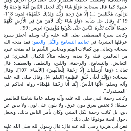
عليها؛ كما قال سبحانه: ﴿وَلَوْ شَاءَ رَبُّكَ لَجَعَلَ النَّاسَ أُمَّةً وَاحِدَةً وَلَا
يَزَالُونَ مُخْتَلِفِينَ ۝ إِلَّا مَنْ رَحِمَ رَبُّكَ وَلِذَلِكَ خَلَقَهُمْ﴾ [هود: 118-
119]، وقال جل شأنه: ﴿وَلَوْ شَاءَ رَبُّكَ لَآمَنَ مَنْ فِي الْأَرْضِ كُلُّهُمْ
جَمِيعًا أَفَأَنْتَ تُكْرِهُ النَّاسَ حَتَّى يَكُونُوا مُؤْمِنِينَ﴾ [يونس: 99].
وكانت سيرةُ المصطفى صلى الله عليه وآله وسلم أعطرَ سيرة
عرفَتْها البشريةُ في
تعاليم التسامح والنُّبْل والعفو
؛ فقد منحه الله
سبحانه وتعالى مِن كمالات القِيَم ومحاسن الشِّيَم ما لم يمنحه غيره
من العالمين قبله ولا بعده، وجعله مثالًا للكمال البشري؛ في
التعايش، والتسامح، والرحمة، واللين، واللطف، والعطف؛ قال
تعالى: ﴿وَمَا أَرْسَلْنَاكَ إِلَّا رَحْمَةً لِلْعَالَمِينَ﴾ [الأنبياء: 107]، وقال
سبحانه: ﴿وَإِنَّكَ لَعَلَى خُلُقٍ عَظِيمٍ﴾ [القلم: 4]، وقال صلى الله عليه
وآله وسلم: «أَيُّهَا النَّاسُ، إِنَّمَا أَنَا رَحْمَةٌ مُهْدَاةٌ» رواه الحاكم في
"المستدرك".
وكانت رحمة النبي صلى الله عليه وآله وسلم عامةً شاملةً للعالمين
جميعًا؛ لا تختص بعرق دون عرق، ولا بلون على لون، ولا بدين عن
دين، بل كانت رحمة لكل البشر، وكان يأمر الناس بذلك، ويجعل
دخول الجنة موقوفًا على ذلك:
فعن أبي هريرة رضي الله عنه قال: قال رسول الله صلى الله عليه