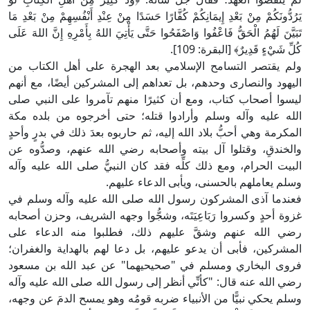
يَرُدُّونَكُمْ مِنْ بَعْدِ إِيمَانِكُمْ كُفَّارًا حَسَدًا مِنْ عِنْدِ أَنْفُسِهِمْ مِنْ بَعْدِ مَا
تَبَيَّنَ لَهُمُ الْحَقُّ فَاعْفُوا وَاصْفَحُوا حَتَّى يَأْتِيَ اللهُ بِأَمْرِهِ إِنَّ اللهَ عَلَى
كُلِّ شَيْءٍ قَدِيرٌ﴾ [البقرة: 109].
ولم يقتصر التسامح الإسلامي بعد الهجرة على أهل الكتاب من
اليهود والنصارى وحدهم، بل تعداهم إلى المشركين أيضًا، مع أنهم
ليسوا أصحاب كتاب، ومع أن كثيرًا منهم تآمروا على النبي صلى
الله عليه وآله وسلم وأرادوا قتله؛ حتى أخرجوه من بلده مكة
المكرمة وهي أحبُّ بلاد الله إليه، ثم حاربوه بعدَ ذلك في بدرٍ وأحدٍ
والخندقِ، وقتلوا آل بيته وأصحابه رضي الله عنهم، وصدُّوه عن
البيت الحرام، ومع ذلك كلِّه فقد كان النبيُّ صلى الله عليه وآله
وسلم يعاملهم بالحسنى، ويأبى الدعاء عليهم.
فعندما آذى المشركون رسول الله صلى الله عليه وآله وسلم في
غزوة أحدٍ وكسروا رَبَاعِيَتَه، وشجُّوا وجهه الشريف، وحزن أصحابه
رضي الله عنهم وشقَّ عليهم ذلك، فطلبوا منه الدعاء على
المشركين، فأبى أن يدعو عليهم، بل دعا لهم بالهداية والغفران؛
فروى البخاري ومسلم في "صحيحيهما" عن عبد الله بن مسعود
رضي الله عنه قال: "كأنِّي أنظر إلى رسول الله صلى الله عليه وآله
وسلم يحكي نبيًّا من الأنبياء ضربه قومُه وهو يمسح الدمَ عن وجهه،