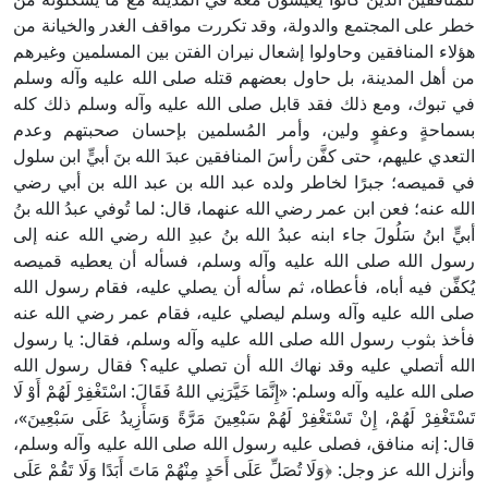
خطر على المجتمع والدولة، وقد تكررت مواقف الغدر والخيانة من
هؤلاء المنافقين وحاولوا إشعال نيران الفتن بين المسلمين وغيرهم
من أهل المدينة، بل حاول بعضهم قتله صلى الله عليه وآله وسلم
في تبوك، ومع ذلك فقد قابل صلى الله عليه وآله وسلم ذلك كله
بسماحةٍ وعفوٍ ولين، وأمر المُسلمين بإحسان صحبتهم وعدم
التعدي عليهم، حتى كفَّن رأسَ المنافقين عبدَ الله بنَ أبيٍّ ابن سلول
في قميصه؛ جبرًا لخاطر ولده عبد الله بن عبد الله بن أبي رضي
الله عنه؛ فعن ابن عمر رضي الله عنهما، قال: لما تُوفي عبدُ الله بنُ
أبيٍّ ابنُ سَلُولَ جاء ابنه عبدُ الله بنُ عبدِ الله رضي الله عنه إلى
رسول الله صلى الله عليه وآله وسلم، فسأله أن يعطيه قميصه
يُكفِّن فيه أباه، فأعطاه، ثم سأله أن يصلي عليه، فقام رسول الله
صلى الله عليه وآله وسلم ليصلي عليه، فقام عمر رضي الله عنه
فأخذ بثوب رسول الله صلى الله عليه وآله وسلم، فقال: يا رسول
الله أتصلي عليه وقد نهاك الله أن تصلي عليه؟ فقال رسول الله
صلى الله عليه وآله وسلم: «إِنَّمَا خَيَّرَنِي اللهُ فَقَالَ: اسْتَغْفِرْ لَهُمْ أَوْ لَا
تَسْتَغْفِرْ لَهُمْ، إِنْ تَسْتَغْفِرْ لَهُمْ سَبْعِينَ مَرَّةً وَسَأَزِيدُ عَلَى سَبْعِينَ»،
قال: إنه منافق، فصلى عليه رسول الله صلى الله عليه وآله وسلم،
وأنزل الله عز وجل: ﴿وَلَا تُصَلِّ عَلَى أَحَدٍ مِنْهُمْ مَاتَ أَبَدًا وَلَا تَقُمْ عَلَى