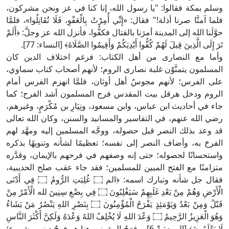
وسلم بمكة فقالوا: "يا رسول الله، إنا كنا في عز ونحن مشركون،
فلما آمنَّا صرنا أذلة!" فقال: «إِنِّي أُمِرْتُ بِالْعَفْوِ، فَلَا تُقَاتِلُوا»، فلمَّا
حوَّلَنا الله إلى المدينة أمرَنا بالقتال فكفُّوا، فأنزل الله عز وجلَّ: ﴿أَلَمْ
تَرَ إِلَى الَّذِينَ قِيلَ لَهُمْ كُفُّوا أَيْدِيَكُمْ وَأَقِيمُوا الصَّلَاةَ﴾ [النساء: 77].
وأما مع النصارى من أهل الكتاب: فرغم اختلاف الدين كان
المسلمون يتمنَّوْن غلبة نصارى الروم؛ لأنهم أصحاب كتاب سماوي،
على الفرس؛ لأنهم مجوسٌ أهل أوثان، فلمَّا انهزم الفرس أمام
الروم ودخل هرقل بيت المقدس فرح المسلمون أشد الفرح؛ كما
جاء في أحاديث ابن عباس، وابن مسعود، ونِيَارِ بن مُكْرَمٍ، وغيرهم،
رضي الله عنهم، في التفاسير والمسانيد والسنن، وكان الله تعالى
قد وعد بذلك النصر قبل حصوله، ووجَّه المسلمين إليه ومهَّد لهم
الفرحَ به، وأضاف النصر إلى نفسه؛ تعظيمًا لشأنه وتنويهًا بذكره
واستحسانًا لحصوله؛ حتى إنه وصفهم في فرحهم بالإيمان، وقدَّره
متزامنًا مع الفتح المبين للمسلمين؛ فقد جاء عقب صلح الحديبية،
فقال جل شأنه وتبارك اسمه: ﴿الم ۝ غُلِبَتِ الرُّومُ ۝ فِي أَدْنَى
الْأَرْضِ وَهُمْ مِنْ بَعْدِ غَلَبِهِمْ سَيَغْلِبُونَ ۝ فِي بِضْعِ سِنِينَ لله الْأَمْرُ مِنْ
قَبْلُ وَمِنْ بَعْدُ وَيَوْمَئِذٍ يَفْرَحُ الْمُؤْمِنُونَ ۝ بِنَصْرِ اللهِ يَنْصُرُ مَنْ يَشَاءُ
وَهُوَ الْعَزِيزُ الرَّحِيمُ ۝ وَعْدَ اللهِ لَا يُخْلِفُ اللهُ وَعْدَهُ وَلَكِنَّ أَكْثَرَ النَّاسِ
لَا يَعْلَمُونَ﴾ [الروم: 1-6]، وفرَحُ المؤمنين هنا هو فرحٌ ديني مشروع؛