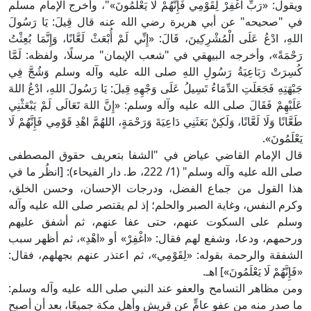
ويقول: «رَبِّ اغْفِرْ لِقَوْمِي فَإِنَّهُمْ لَا يَعْلَمُونَ»"، وأخرج الإمام مسلم
في "صحيحه" عن أبي هريرة رضي الله عنه قال قِيلَ: يَا رَسُولَ
اللهِ، ادْعُ عَلَى الْمُشْرِكِينَ، قَالَ: «إِنِّي لَمْ أُبْعَثْ لَعَّانًا، وَإِنَّمَا بُعِثْتُ
رَحْمَةً»، وأخرجه البيهقي في "شعب الإيمان" مرسلًا، ولفظه: لَمَّا
كُسِرَتْ رَبَاعِيَةُ رَسُولِ اللهِ صلى الله عليه وآله وسلم وَشُجَّ فِي
جَبْهَتِهِ فَجَعَلَتِ الدِّمَاءُ تَسِيلُ عَلَى وَجْهِهِ قِيلَ: يَا رَسُولَ اللهِ، ادْعُ اللهَ
عَلَيْهِمْ فَقَالَ صلى الله عليه وآله وسلم: «إِنَّ اللهَ تَعَالَى لَمْ يَبْعَثْنِي
طَعَّانًا وَلَا لَعَّانًا، وَلَكِنْ بَعَثَنِي دَاعِيَةَ وَرَحْمَةٍ، اللهُمَّ اهْدِ قَوْمِي فَإِنَّهُمْ لَا
يَعْلَمُونَ».
قال الإمام القاضي عياض في "الشفا بتعريف حقوق المصطفى
صلى الله عليه وآله وسلم" (1/ 222، ط. دار الفيحاء): [انظُر ما في
هذا القول من جماع الفضل، ودرجات الإحسان، وحسن الخلق،
وكرم النفس، وغاية الصبر والحلم؛ إذ لم يقتصر صلى الله عليه وآله
وسلم على السكوت عنهم، حتى عفا عنهم، ثم أشفق عليهم
ورحمهم، ودعا، وشفع لهم فقال: «اغْفِرْ» أو «اهْدِ»، ثم أظهر سبب
الشفقة والرحمة بقوله: «لِقَوْمِي»، ثم اعتذر عنهم بجهلهم، فقال:
«فَإِنَّهُمْ لَا يَعْلَمُونَ»] اهـ.
ومن مظاهر التسامح والعفو عند النبي صلى الله عليه وآله وسلم:
ما صدر منه من عفو عامٍّ عن قريش وأهل مكة جميعًا، بعد أن أصبح