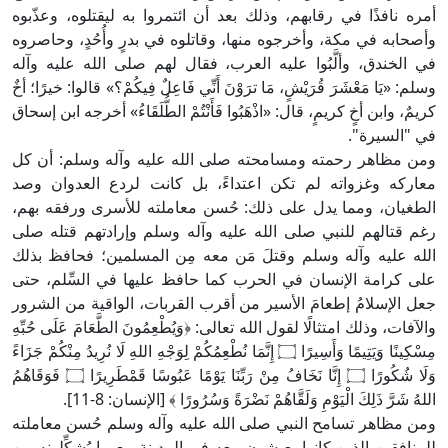
أمره نافذًا في رقابهم، وذلك بعد أن ائتمروا به ليقتلوه، وعذّبوه
وأصحابه في مكة، وأخرجوه منها، وقاتلوه في بدرٍ وأُحُدٍ، وحاصروه
في الخندق، وألَّبُوا عليه العرب، فقال لهم صلى الله عليه وآله
وسلم: «يَا مَعْشَرَ قُرَيْشٍ، مَا ترَوْنَ أَنِّي فَاعِلٌ فِيكُمْ؟» قالوا: خيرًا؛ أخٌ
كريمٌ، وابن أخٍ كريمٍ، قال: «اذْهَبُوا فَأَنْتُمْ الطُّلَقَاءُ» أخرجه ابن إسحاق
في "السيرة".
ومن مظاهر رحمته ومسامحته صلى الله عليه وآله وسلم: أن كل
معاركه وغزواته لم تكن اعتداءً، بل كانت لردع العدوان وصد
الطغيان، ومما يدل على ذلك: حُسن معاملته للأسرى ورفقه بهم،
رغم قتالهم للنبي صلى الله عليه وآله وسلم وإرادتهم قتله صلى
الله عليه وآله وسلم وقتلَ مَن معه مِن المسلمين؛ فحافظ بذلك
على كرامة الإنسان في الحرب كما حافظ عليها في السِّلم، حتى
جعل الإسلامُ إطعامَ الأسير من أقرب القربات، الواقية من الشرور
والآفات، وذلك امتثالًا لقول الله تعالى: ﴿وَيُطْعِمُونَ الطَّعَامَ عَلَى حُبِّهِ
مِسْكِينًا وَيَتِيمًا وَأَسِيرًا ۝ إِنَّمَا نُطْعِمُكُمْ لِوَجْهِ اللهِ لَا نُرِيدُ مِنْكُمْ جَزَاءً
وَلَا شُكُورًا ۝ إِنَّا نَخَافُ مِنْ رَبِّنَا يَوْمًا عَبُوسًا قَمْطَرِيرًا ۝ فَوَقَاهُمُ
اللهُ شَرَّ ذَلِكَ الْيَوْمِ وَلَقَّاهُمْ نَضْرَةً وَسُرُورًا ﴾ [الإنسان: 8-11].
ومن مظاهر تسامح النبي صلى الله عليه وآله وسلم حُسن معاملته
للمنافقين الذين كانوا يعيشون معه في المدينة مع ما يُشكِّلونه من