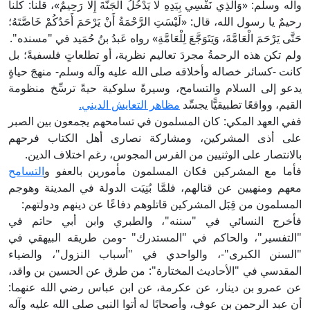
وآله وسلم: «وَالَّذِي نَفْسِي بِيَدِهِ لَا يَدْخُلُ الْجَنَّةَ إِلَّا رَحِيمٌ»، قلنا: كلُّنا
رحيمٌ يا رسول الله، قال: «لَيْسَتِ الرَّحْمَةُ أَنْ يَرْحَمَ أَحَدُكُمْ خَاصَّتَهُ؛
حَتَّى يَرْحَمَ الْعَامَّةَ، وَيَتَوَجَّعَ لِلْعَامَّةِ» رواه عَبدُ بنُ حُمَيد في "مسنده".
ولم تكن هذه الرحمةُ مجردَ تعاليم نظرية، أو تطلعاتٍ فلسفيةً؛ بل
كانت -كسائر خصاله وأخلاقه صلى الله عليه وآله وسلم- منهجَ حياةٍ
يدعو إلى السلام والتسامح، وسيرةً سلوكية حيةً ترسِّخ منظومة
القيم، وواقعًا تطبيقيًّا يجسِّد
مظاهر التعايش الديني.
ففي العهد المكي: كان المسلمون في تسامحهم يجمعون بين الصبر
على أذى المشركين، ومشاركة نصارى أهل الكتاب فرحهم
بالانتصار على الوثنيين من الفرس المجوس، رغم اختلاف الدين.
فأما مع المشركين فكان المسلمون مأمورين بالعفو و
التسامح
معهم ومنهيين عن قتالهم، فلمَّا بُنِيَت الدولة في المدينة وهوجم
المسلمون من قِبَل المشركين قاتلوهم دفاعًا عن دينهم ودولتهم:
فأخرج النسائي في "سننه"، والطبري وابن أبي حاتم في
"التفسير"، والحاكم في "المستدرك" -ومن طريقه البيهقي في
"السنن الكبرى"-، والواحدي في "أسباب النزول"، والضياء
المقدسي في "الأحاديث المختارة": من طرق عن الحسين بن واقد،
عن عمرو بن دينار، عن عكرمة، عن ابن عباس رضي الله عنهما:
أن عبد الرحمن بن عوف، وأصحابًا له أتوا النبي صلى الله عليه وآله