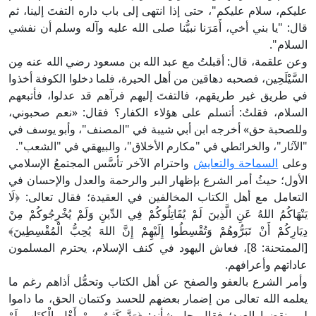
عليكم، سلام عليكم"، حتى إذا انتهى إلى باب داره التفتَ إلينا، ثم
قال: "يا بني أخي، أَمَرَنا نبيُّنا صلى الله عليه وآله وسلم أن نفشي
السلام".
وعن علقمة، قال: أقبلتُ مع عبد الله بن مسعود رضي الله عنه مِن
السَّيْلَحِين، فصحبه دهاقين من أهل الحيرة، فلما دخلوا الكوفة أخذوا
في طريق غير طريقهم، فالتفتَ إليهم فرآهم قد عدلوا، فأتبعهم
السلام، فقلتُ: أتسلم على هؤلاء الكفار؟ فقال: «نعم صحبوني،
وللصحبة حق» أخرجه ابن أبي شيبة في "المصنف"، وأبو يوسف في
"الآثار"، والخرائطي في "مكارم الأخلاق"، والبيهقي في "الشعب".
وعلى
السماحة والتعايش
واحترام الآخر تأسَّس المجتمعُ الإسلامي
الأول؛ حيثُ أمر الشرع بإظهار البر والرحمة والعدل والإحسان في
التعامل مع أهل الكتاب المخالفين في العقيدة؛ فقال تعالى: ﴿لَا
يَنْهَاكُمُ اللهُ عَنِ الَّذِينَ لَمْ يُقَاتِلُوكُمْ فِي الدِّينِ وَلَمْ يُخْرِجُوكُمْ مِنْ
دِيَارِكُمْ أَنْ تَبَرُّوهُمْ وَتُقْسِطُوا إِلَيْهِمْ إِنَّ اللهَ يُحِبُّ الْمُقْسِطِينَ﴾
[الممتحنة: 8]، فعاش اليهود في كنف الإسلام، يحترم المسلمون
عاداتهم وأعرافهم.
وأمر الشرع بالعفو والصفح عن أهل الكتاب وتحمُّل أذاهم رغم ما
يعلمه الله تعالى من إضمار بعضهم للحسد وكتمان الحق، ما داموا
لم ينقضوا العهد؛ فقال جل شأنه: ﴿وَدَّ كَثِيرٌ مِنْ أَهْلِ الْكِتَابِ لَوْ