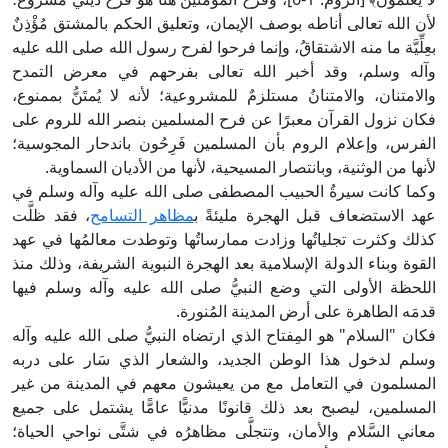
لأن الله تعالى أناطه بوصف الإيمان، وتعليق الحكم بالمشتق مُؤْذِنٌ
بعِلِّيَّة ما منه الاشتقاقُ، وإنما فرحوا لفرح رسول الله صلى الله عليه
وآله وسلم، وقد أخبر الله تعالى بفرحهم في معرض التمدح
والامتنان، والامتنانُ مستلزمٌ للمشروعية؛ لأنه لا يُمتَنُّ بممنوع،
فكان نزول القرآن معبرًا عن فرح المسلمين بنصر الله للروم على
الفرس، وإعلام الروم بأن المسلمين فَرِحُون باندحار المجوسية؛
لأنها من الوثنية، وبانتصار المسيحية، لأنها من الأديان السماوية.
وكما كانت سيرةُ الحبيب المصطفى صلى الله عليه وآله وسلم في
عهد الاستضعاف قبل الهجرة مليئةً ب
مظاهر التسامح
، فقد ظلَّت
كذلك وكثرت تجلياتُها وزادت ممارساتُها وتوطدت معالمُها في عهد
القوة وبناء الدولة الإسلامية بعد الهجرة النبوية الشريفة، وذلك منذ
اللحظة الأولى التي وضع النبيُّ صلى الله عليه وآله وسلم فيها
قدمَه الطاهرة على أرض المدينة المُنورة.
فكان "السلام" هو المِفتاح الذي ارتضاه النبيُّ صلى الله عليه وآله
وسلم لدخول هذا الوطن الجديد، والشعار الذي سَار على دربه
المسلمون في التعامل مع من يعيشون معهم في المدينة من غير
المسلمين، ليصبح بعد ذلك قانونًا مدنيًّا عامًّا يشتمل على جميع
معاني السَّلام والأمان، وتتجلَّى مظاهرُه في شتَّى نواحي الحياة؛