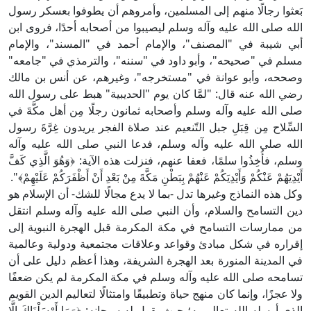
بَعثوا رجالًا منهم إلى المسلمين، وأمروهم أن يطوفوا بعسكر رسول
الله صلى الله عليه وآله وسلم ليصيبوا من أصحابه أحدًا، فروى ابن
أبي شيبة في "المصنف"، والإمام أحمد في "المسند"، والإمام
مسلم في "صحيحه"، وأبو داود في "سننه"، والترمذي في "جامعه"
وصححه، وأبو عوانة في "مستخرجه"، وغيرهم، عن أنس بن مالك
رضي الله عنه قال: "لمَّا كان يوم "الحديبية" هبط على رسول الله
صلى الله عليه وآله وسلم وأصحابه ثمانون رجلًا مِن أهل مكَّةَ في
السِّلاح مِن قِبَلِ جبل التّنعيم عند صلاة الفجر يريدون غِرَّةَ رسول
الله صلى الله عليه وآله وسلم، فدعا النبي صلى الله عليه وآله
وسلم، فأُخِذُوا سلمًا، فعفا عنهم، فنزلت هذه الآية: ﴿وَهُوَ الَّذِي كَفَّ
أَيْدِيَهُمْ عَنْكُمْ وَأَيْدِيَكُمْ عَنْهُمْ بِبَطْنِ مَكَّةَ مِنْ بَعْدِ أَنْ أَظْفَرَكُمْ عَلَيْهِمْ﴾".
وكل هذه النماذج وغيرها تدل -بما لا يدع مجالًا للشك- أن الإسلام هو
دين التسامح والسلام، وأن النبي صلى الله عليه وآله وسلم انتقل
من ممارسات التسامح في مكة المكرمة قبل الهجرة النبوية إلى
إقراره في شكل مبادئ وقواعد وعلاقات مجتمعية ودولية وعالمية
في المدينة المنورة بعد الهجرة الشريفة، وهذا أعظم دليل على أن
تسامحه صلى الله عليه وآله وسلم في مكة المكرمة لم يكن ضعفًا
ولا عجزًا، وإنما كان منهج حياة وتطبيقًا وامتثالًا لتعاليم الدين القويم
الذي أرسله الله تعالى به؛ حيث يقول له سبحانه: ﴿وَمَا أَرْسَلْنَاكَ إِلَّا