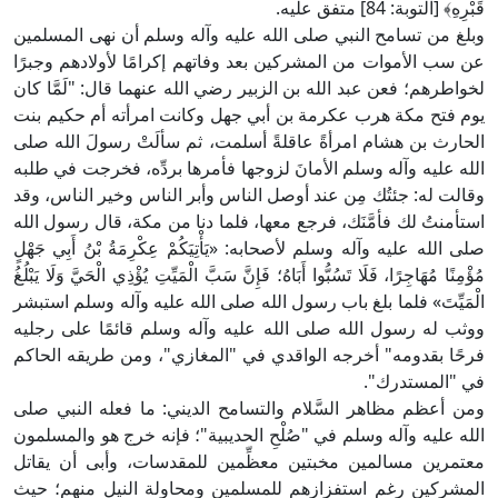
قَبْرِهِ﴾ [التوبة: 84] متفق عليه.
وبلغ من تسامح النبي صلى الله عليه وآله وسلم أن نهى المسلمين
عن سب الأموات من المشركين بعد وفاتهم إكرامًا لأولادهم وجبرًا
لخواطرهم؛ فعن عبد الله بن الزبير رضي الله عنهما قال: "لَمَّا كان
يوم فتح مكة هرب عكرمة بن أبي جهل وكانت امرأته أم حكيم بنت
الحارث بن هشام امرأةً عاقلةً أسلمت، ثم سألَتْ رسولَ الله صلى
الله عليه وآله وسلم الأمانَ لزوجها فأمرها بردِّه، فخرجت في طلبه
وقالت له: جئتُك مِن عند أوصل الناس وأبر الناس وخير الناس، وقد
استأمنتُ لك فأمَّنَك، فرجع معها، فلما دنا من مكة، قال رسول الله
صلى الله عليه وآله وسلم لأصحابه: «يَأْتِيَكُمْ عِكْرِمَةُ بْنُ أَبِي جَهْلٍ
مُؤْمِنًا مُهَاجِرًا، فَلَا تَسُبُّوا أَبَاهُ؛ فَإِنَّ سَبَّ الْمَيِّتِ يُؤْذِي الْحَيَّ وَلَا يَبْلُغُ
الْمَيِّتَ» فلما بلغ باب رسول الله صلى الله عليه وآله وسلم استبشر
ووثب له رسول الله صلى الله عليه وآله وسلم قائمًا على رجليه
فرحًا بقدومه" أخرجه الواقدي في "المغازي"، ومن طريقه الحاكم
في "المستدرك".
ومن أعظم مظاهر السَّلام والتسامح الديني: ما فعله النبي صلى
الله عليه وآله وسلم في "صُلْحِ الحديبية"؛ فإنه خرج هو والمسلمون
معتمرين مسالمين مخبتين معظِّمين للمقدسات، وأبى أن يقاتل
المشركين رغم استفزازهم للمسلمين ومحاولة النيل منهم؛ حيث