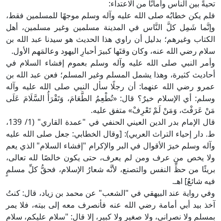
تحيةً بين الناس وأمانًا من الاعتداء:
فلم يكن خطابُه صلى الله عليه وآله وسلم موجهًا للمسلمين فقط،
وإنَّما شَمِل كلَّ النَّاس في المدينة مسلمين وغير مسلمين، أهل
الكتاب وغيرهم؛ بدليل أن راوي هذا الحديث هو سيدنا عبد الله بن
سلام رضي الله عنه، وكان وقتَها كبيرَ أحبارِ اليهود وعالمَهم الأول.
وأمر النبي صلى الله عليه وآله وسلم بعموم إفشاء السلام في
أحاديث كثيرة، وهذا يشمل المسلم وغير المسلم؛ فعن عبد الله بن
عمرو رضي الله عنهما: أن رجلًا سأل النبي صلى الله عليه وآله
وسلم: أي الإسلام خيرٌ؟ قال: «تُطْعِمُ الطَّعَامَ، وَتَقْرَأُ السَّلَامَ عَلَى
مَنْ عَرَفْتَ، وَمَنْ لَمْ تَعْرِفْ» متفق عليه.
قال الإمام بدر الدين العيني الحنفي في "عمدة القاري" (1/ 139،
ط. دار إحياء التراث العربي): [وقال الخطابي: جعل صلى الله عليه
وآله وسلم خيرَ الأقوال في البر والإكرام "إفشاء السلام" الذي يعم
ولا يخص من عرف ومن لم يعرف، حتى يكون خالصًا لله تعالى،
بريئًا من حظِّ النفس والتصنع، لأنَّه شعارُ الإسلام، فحقُّ كلِّ مسلمٍ
فيه شائعٌ] اهـ.
وفي رواية عند البيهقي في "الشعب" عن محمد بن زياد، قال: كنتُ
آخذ بيد أبي أمامة رضي الله عنه فأنصرف معه إلى بيته، فلا يمر
بمسلم ولا نصراني، ولا صغير ولا كبير، إلا قال: "سلام عليكم، سلام