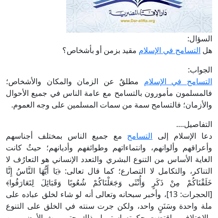
السؤال:
هل
التسامح في الإسلام
مقيد بزمن أو بأشخاص؟
الجواب:
التسامح في الإسلام
مطلقٌ عن الزمان والمكان والأشخاص؛
فالمسلمون مأمورون بالتسامح مع عامة الناس في جميع الأحوال
والأزمان؛ فالتسامح سمة من سمات المسلمين على وجه العموم.
التفاصيل....
دعا الإسلام إلى
التسامح
مع جميع الناس بمختلف أجناسهم
وأعراقهم وألوانهم، وانتماءاتهم وطوائفهم وأديانهم؛ حيثُ كانت
الغاية الأساس من التنوع البشري والتعدد الإنساني هو التعارُف لا
التناكر، والتكامل لا التصارع؛ كما قال تعالى: ﴿يَا أَيُّهَا النَّاسُ إِنَّا
خَلَقْنَاكُمْ مِنْ ذَكَرٍ وَأُنْثَى وَجَعَلْنَاكُمْ شُعُوبًا وَقَبَائِلَ لِتَعَارَفُوا﴾
[الحجرات: 13]، وأخبر سبحانه وتعالى أنه لو شاء لخلق عباده على
ملة واحدة وسَنَنٍ واحد، ولكن جرت سنته في الخلق على التنوع
والاختلاف، واقتضت حكمته استمرار ذلك حتى يرث الأرض ومن