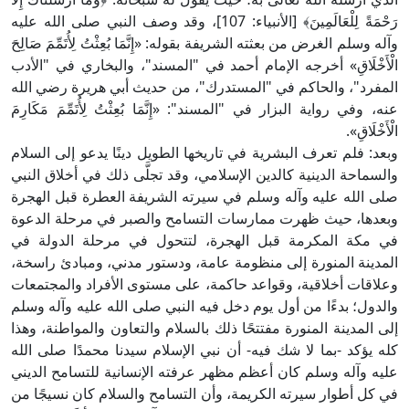
رَحْمَةً لِلْعَالَمِينَ﴾ [الأنبياء: 107]، وقد وصف النبي صلى الله عليه
وآله وسلم الغرض من بعثته الشريفة بقوله: «إِنَّمَا بُعِثْتُ لِأُتَمِّمَ صَالِحَ
الْأَخْلَاقِ» أخرجه الإمام أحمد في "المسند"، والبخاري في "الأدب
المفرد"، والحاكم في "المستدرك"، من حديث أبي هريرة رضي الله
عنه، وفي رواية البزار في "المسند": «إِنَّمَا بُعِثْتُ لِأُتَمِّمَ مَكَارِمَ
الْأَخْلَاقِ».
وبعد: فلم تعرف البشرية في تاريخها الطويل دينًا يدعو إلى السلام
والسماحة الدينية كالدين الإسلامي، وقد تجلَّى ذلك في أخلاق النبي
صلى الله عليه وآله وسلم في سيرته الشريفة العطرة قبل الهجرة
وبعدها، حيث ظهرت ممارسات التسامح والصبر في مرحلة الدعوة
في مكة المكرمة قبل الهجرة، لتتحول في مرحلة الدولة في
المدينة المنورة إلى منظومة عامة، ودستور مدني، ومبادئ راسخة،
وعلاقات أخلاقية، وقواعد حاكمة، على مستوى الأفراد والمجتمعات
والدول؛ بدءًا من أول يوم دخل فيه النبي صلى الله عليه وآله وسلم
إلى المدينة المنورة مفتتحًا ذلك بالسلام والتعاون والمواطنة، وهذا
كله يؤكد -بما لا شك فيه- أن نبي الإسلام سيدنا محمدًا صلى الله
عليه وآله وسلم كان أعظم مظهر عرفته الإنسانية للتسامح الديني
في كل أطوار سيرته الكريمة، وأن التسامح والسلام كان نسيجًا من