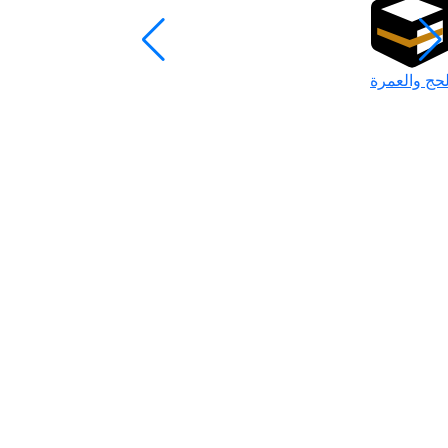
لحج والعمرة
رمضان