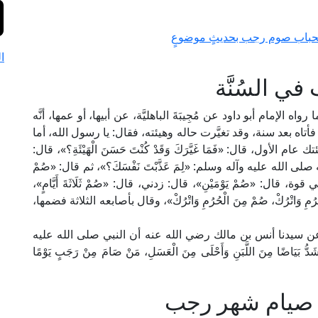
ستحباب صوم رجب بحديثٍ موضوعٍ
ا
ي السُنَّة
إمام أبو داود عن مُجِيبَةَ الباهليَّة، عن أبيها، أو عمها، أنَّه
أتاه بعد سنة، وقد تغيَّرت حاله وهيئته، فقال: يا رسول الله، أما
م الأول، قال: «فَمَا غَيَّرَكَ وَقَدْ كُنْتَ حَسَنَ الْهَيْئَةِ؟»، قال:
 الله عليه وآله وسلم: «لِمَ عَذَّبْتَ نَفْسَكَ؟»، ثم قال: «صُمْ
بي قوة، قال: «صُمْ يَوْمَيْنِ»، قال: زدني، قال: «صُمْ ثَلَاثَةَ أَيَّامٍ»،
رُمِ وَاتْرُكْ، صُمْ مِنَ الْحُرُمِ وَاتْرُكْ»، وقال بأصابعه الثلاثة فضمها،
عن سيدنا أنس بن مالك رضي الله عنه أن النبي صلى الله عليه
دُّ بَيَاضًا مِنَ اللَّبَنِ وَأَحْلَى مِنَ الْعَسَلِ، مَنْ صَامَ مِنْ رَجَبٍ يَوْمًا
ي صيام شهر رجب