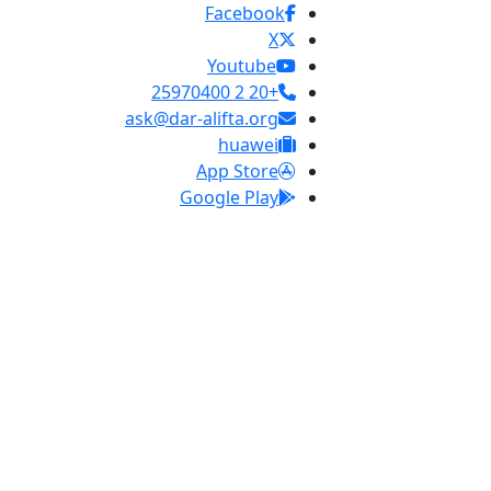
Facebook
X
Youtube
+20 2 25970400
ask@dar-alifta.org
huawei
App Store
Google Play