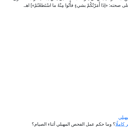
«إذَا أَمَرْتُكُمْ بشيءٍ فأْتُوا مِنْهُ ما اسْتَطعْتُمْ»] اهـ.
هبلي
كاملًا
؟ وما حكم عمل الفحص المهبلي أثناء الصيام؟