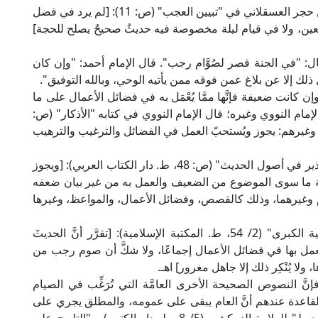
لكن هذه الأحاديث لا يصحُّ منها شيءٌ؛ قال الحافظ ابن حجر العسقلاني في "تبيين العجب" (ص: 11): [لم يرد في فضل
ن، ولا في قيام ليلة مخصوصة فيه حديثٌ صحيحٌ يصلح للحجة]
ل: "في الجنة قصر لصُوَّام رجب". قال الإمام أحمد: "وإن كان
 ذلك إلا عن بلاغ عمن فوقه ممن يأتيه الوحي، وبالله التوفيق".
انت ضعيفة فإنَّها ممَّا يُعْمَل به في فضائل الأعمال على ما
إمام النووي وغيره؛ قال الإمام النووي في كتابه "الأذكار" (ص:
هاء وغيرهم: يجوز ويُستحبّ العمل في الفضائل والترغيب والترهيب
وقال في "التقريب والتيسير لمعرفة سنن البشير النذير في أصول الحديث" (ص: 48، ط. دار الكتاب العربي): [ويجوز
ية ما سوى الموضوع من الضعيف والعمل به من غير بيان ضعفه
م وغيرهما، وذلك كالقصص، وفضائل الأعمال، والمواعظ، وغيرها
وقال العلامة ابن حجر الهيتمي في "الفتاوى الفقهية الكبرى" (2/ 54، ط. المكتبة الإسلامية): [تقرَّر أنَّ الحديثَ
 بها في فضائل الأعمال إجماعًا، ولا شكَّ أن صوم رجب من
ولا يُنْكِر ذلك إلا جاهل مغرور] اهـ.
َّ النصوص الصحيحة الأخرى العامَّة التي تُرَغِّب في الصيام
القاعدة عندهم أنَّ العام يبقى على عمومه، والمطلق يجري على