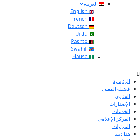
العربية
English
French
Deutsch
Urdu
Pashto
Swahili
Hausa
الرئيسية
فضيلة المفتى
الفتاوى
الإصدارات
الخدمات
المركز الإعلامى
المرئيات
هذا ديننا