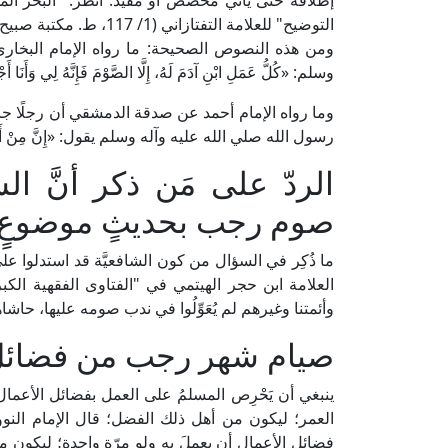
التوضيح" للعلامة التفتازاني (1/ 117، ط. مكتبة صبيح).
ومن هذه النصوص الصحيحة: ما رواه الإمام البخاري
وسلم: «كُلُّ عَمَلِ ابْنِ آدَمَ لَهُ، إِلَّا الصَّوْمَ فَإِنَّهُ لِي وَأَنَا 
وما رواه الإمام أحمد عن صدقة الدمشقي أن رجلًا جا
رسول الله صلي الله عليه وآله وسلم يقول: «إِنَّ مِنْ أَفْضَلِ الصّ
الردّ على مَن ذكر أنَّ ا
صوم رجب بحديثٍ موضوعٍ
ما ذُكِر في السؤال من كون الشافعيَّة قد استدلوا
وأئمتنا وغيرهم لم يُعَوِّلُوا في ندب صومه عليها، حاشا
صيام شهر رجب من فضائل 
ينبغي أن يَحْرِص المسلمُ على العمل بفضائل الأعما
فضائل الأعمال أن يعملَ به ولو مرّة واحدة؛ ليكون من