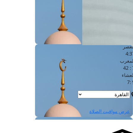
لفجر
4
لشروق
6
لظهر
1
لعصر
4:3
لمغرب
7 
لعشاء
9
عرض مواقيت الصلاة