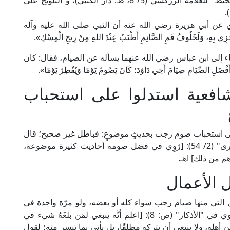
إطلاقه حتى يأتي مُخَصِّص أو مُقَيّد. انظر: "البحر المحيط" للعلامة الزركشي (5/ 8، ط. دار الكتبي)، و"التلويح على
 عن أبي هريرة رضي الله عنه أن النبي صلى الله عليه وآله
أَجْزِي بِهِ، وَلَخَلُوفُ فَمِ الصَّائِمِ أَطْيَبُ عِنْدَ اللهِ مِنْ رِيحِ الْمِسْكِ».
ء إلى ابن عباس رضي الله عنهما يسأله عن الصيام، فقال: كان
ِيَامِ صِيَامَ أَخِي دَاوُدَ؛ كَانَ يَصُومُ يَوْمًا وَيُفْطِرُ يَوْمًا».
لشافعية استدلوا على استحباب
 على استحباب صوم رجب بحديثٍ موضوعٍ: فباطل غير صحيح؛ قال
العلامة ابن حجر الهيتمي في "الفتاوى الفقهية الكبرى" (2/ 54): [رُوِي في فضل صومه أحاديث كثيرة موضوعة،
هم من ذلك] اهـ.
الأعمال
ل التي منها صيام رجب سواء كله أو بعضه، ولو مرّة واحدة في
العمر؛ ليكون من أهل ذلك الفضل؛ قال الإمام النووي في "الأذكار" (ص: 8): [اعلم أنَّه ينبغي لمَن بلغَهُ شيء في
 أهله، ولا ينبغي أن يتركه مطلقًا، بل يأتي بما تيسر منه؛ لقول