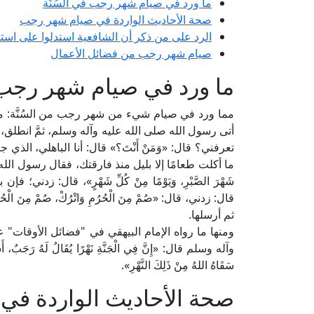
ما ورد في صيام شهر رجب في السُنَّة
صحة الأحاديث الواردة في صيام شهر رجب
الرد على من ذكر أن الشافعية استدلوا على ا
صيام شهر رجب من فضائل الأعمال
ما ورد في صيام شهر رجب ف
مما ورد في صيام شيء من شهر رجب من السُنَّة: ما رواه ال
أتى رسول الله صلى الله عليه وآله وسلم، ثمَّ انطلق، ف
تعرفني؟ قال: «وَمَنْ أَنْتَ؟» قال: أنا الباهلي، الذي جئتك عا
ما أكلت طعامًا إلا بليل منذ فارقتك، فقال رسول الله صلى
شَهْرَ الصَّبْرِ، وَيَوْمًا مِنْ كُلِّ شَهْرٍ»، قال: زدني؛ فإن 
قال: زدني، قال: «صُمْ مِنَ الْحُرُمِ وَاتْرُكْ، صُمْ مِنَ الْحُ
ثم أرسلها.
ومنها ما رواه الإمام البيهقي في "فضائل الأوقات" 
وآله وسلم قال: «إِنَّ فِي الْجَنَّةِ نَهْرًا يُقَالُ لَهُ رَجَبٌ، أَشَ
سَقَاهُ اللهُ مِنْ ذَلِكَ النَّهْرِ».
صحة الأحاديث الواردة ف