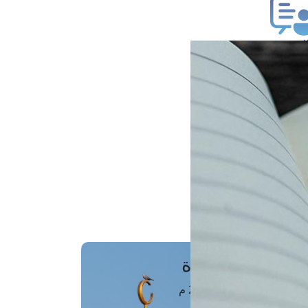
ب فتوى
تعلام عن فتوى
ز موعد
فتوى الهاتفية
َواقِيتُ الصَّـــلاة
اهرة · 09 أغسطس 2026 م