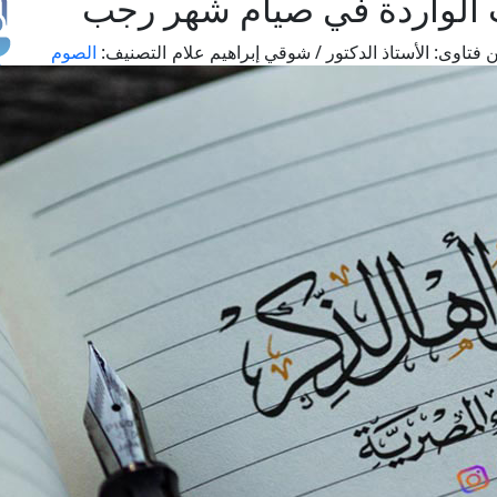
ث الواردة في صيام شهر رجب
 فتاوى:
الأستاذ الدكتور / شوقي إبراهيم علام
التصنيف:
الصوم
طل
اس
حج
ال
م
الق