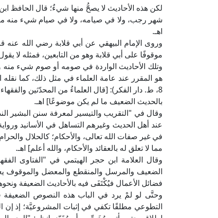
شهر رجب، ولا في صيامه، ولا في صيام شيء منه معي
اهـ.
وروى الإمام البيهقي عن أبي قلابة رضي الله عنه قا
موقوفًا على أبي قلابة وهو من التابعين، فمثله لا يقول
وتلك الأحاديث الواردة في صومه أو صوم شيء منه وإن ك
هو المقرر عند عامة العلماء في مثل ذلك، كما نقله ال
8، ط. دار الفكر): [قال العلماءُ من المحدّثين والفق
بالحديث الضعيف ما لم يكن موضوعًا] اهـ.
عند أهل الحديث وغيرهم التساهل في الأسانيد وروا
في غير صفات الله تعالى، والأحكام؛ كالحلال والحرا
مما لا تعلق له بالعقائد والأحكام، والله أعلم] اهـ.
الضعيف والمرسل والمنقطع والمعضل والموقوف يعمل
فضائل الأعمال فيُكْتَفَى فيه بالأحاديث الضعيفة ونحوها، 
وحتَّى لو لمْ يرد في الباب هذه النصوص الضعيفة فإن
التطوعي مطلقًا تكفي في إثبات المشروعيَّة؛ إذ إن 