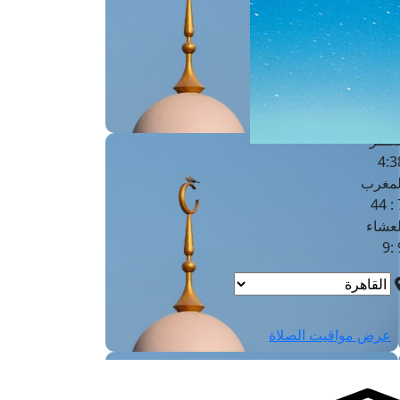
لفجر
4
لشروق
6
لظهر
1
لعصر
4:3
لمغرب
7 
لعشاء
9
عرض مواقيت الصلاة