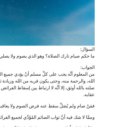
السؤال:
ما حكم صيام تارك الصلاة؟ وهو الذي يصوم ولا يصلي
الجواب:
من المعلوم أنَّه يجب على كلِّ مسلم أنْ يؤدي جميع ا
الله، والرحمة منه، وحتى يكون قربه من الله وزيادة ث
صلته بالله أوثق، إلا أنَّه لا ارتباط بين إسقاط الفرائض 
عقابه.
فمَنْ صام ولم يُصَلِّ سقط عنه فرض الصوم ولا يعاقبه ا
وممَّا لا شك فيه أنَّ ثواب الصائم المُؤَدِّي لجميع الفر