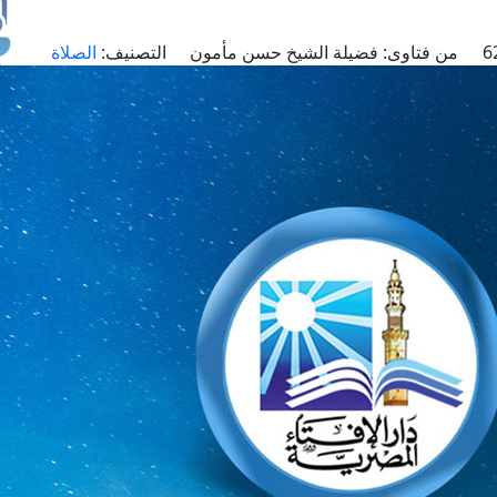
من فتاوى:
فضيلة الشيخ حسن مأمون
التصنيف:
الصلاة
طل
اس
حج
ال
م
الق