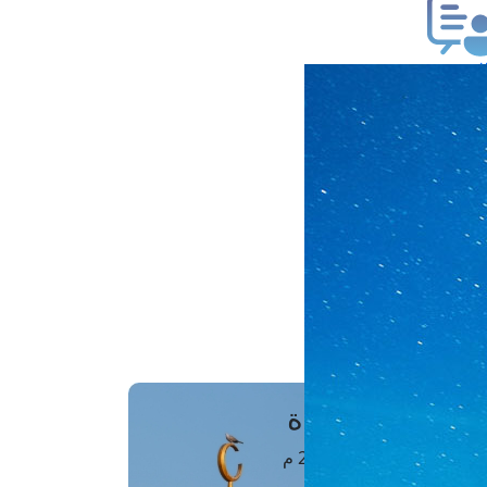
ب فتوى
تعلام عن فتوى
ز موعد
فتوى الهاتفية
َواقِيتُ الصَّـــلاة
اهرة · 07 أغسطس 2026 م