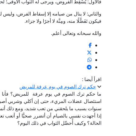
فالأول: يُسْقِطُ الفروض، ويرجى له الثواب الأوفى؛ لح
والثاني: لا ينال من صيامه إلا إسقاط الفرض، وليس ل
فيكون تَفَضُّلًا منه، ومِنَّة لا أجرًا ولا جزاء.
والله سبحانه وتعالى أعلم.
اقرأ أيضا :
حكم ترك الصوم في يوم عرفة للمريض
ما حكم ترك الصوم في يوم عرفة للمريض؟ فأنا سي
استئصال عضلات المريء، حتى إن أكلي وشربي أصبح
سنوات بسبب ما يلحقني من تعب شديد، ومع ذلك أتم
إذا أجهدت نفسي بالصيام أن أتضرر صحيًّا أو أتعب تع
الحالة؟ وكيف أُحصِّل الثواب في ذلك اليوم؟