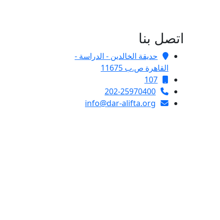
اتصل بنا
حديقة الخالدين - الدراسة -
القاهرة ص.ب 11675
107
202-25970400
info@dar-alifta.org