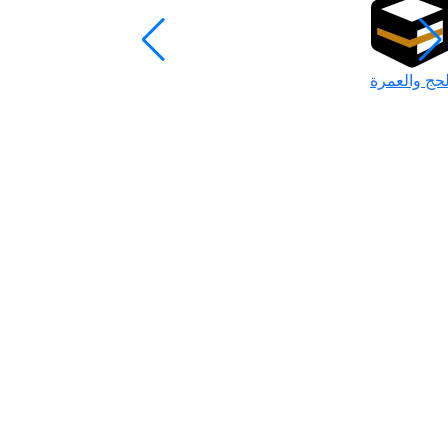
لحج والعمرة
رمضان