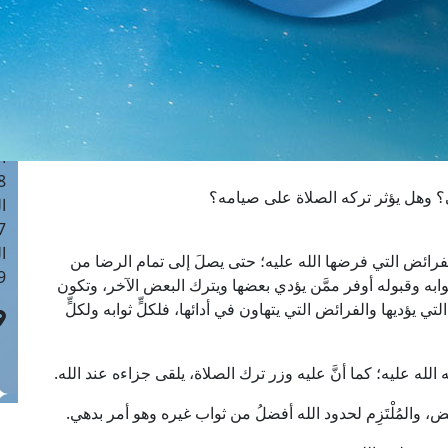
ا
 :41
ا
 :17
ا
 : 1
ا
8
؟ وهل يؤثر تركه الصلاة على صيامه؟
ا
: 44
ا
لفرائض التي فرضها الله عليه؛ حتى يصلَ إلى تمام الرضا من
 :9
وابه وقبوله أوفر ممَّن يؤدي بعضها ويترك البعض الآخر، وتكون
التي يؤديها والفرائض التي يتهاون في أدائها، فلكلٍّ ثوابه ولكلٍّ
لله عليه؛ كما أنَّ عليه وزر ترك الصلاة، يلقى جزاءه عند الله.
ائض، والمُلْتَزِم لحدود الله أفضلُ من ثواب غيره وهو أمر بدهي.