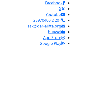
Facebook
X
Youtube
+20 2 25970400
ask@dar-alifta.org
huawei
App Store
Google Play