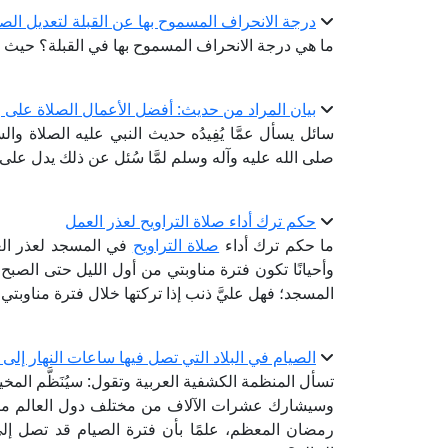
درجة الانحراف المسموح بها عن القبلة لتعديل ال
ما هي درجة الانحراف المسموح بها في القبلة؟ حيث إن المسجد 
بيان المراد من حديث: أفضل الأعمال الصلاة على و
سائل يسأل عمَّا يُفِيدُه حديث النبي عليه الصلاة و
صلى الله عليه وآله وسلم لمَّا سُئل عن ذلك يدل عل
حكم ترك أداء صلاة التراويح لعذر العمل
ما حكم ترك أداء
صلاة التراويح
في المسجد لعذر ال
وأحيانًا تكون فترة مناوبتي من أول الليل حتى الصب
المسجد؛ فهل عليَّ ذنب إذا تركتها خلال فترة مناوبتي،
الصيام في البلاد التي تصل فيها ساعات النهار إلى 19 ساعة
تسأل المنظمة الكشفية العربية وتقول: سيُنَظَّم الم
وسيشارك عشرات الآلاف من مختلف دول العالم منه