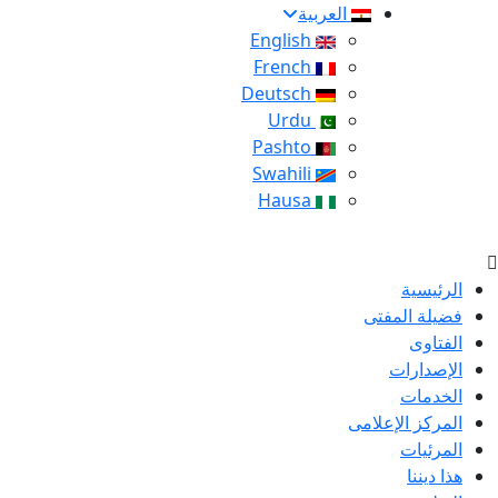
العربية
English
French
Deutsch
Urdu
Pashto
Swahili
Hausa
الرئيسية
فضيلة المفتى
الفتاوى
الإصدارات
الخدمات
المركز الإعلامى
المرئيات
هذا ديننا