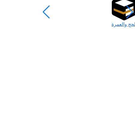
لحج والعمرة
رمضان