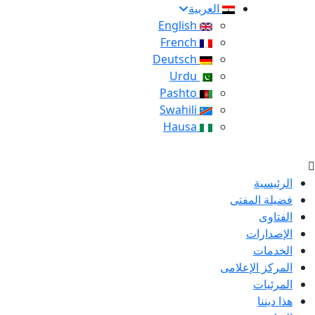
العربية
English
French
Deutsch
Urdu
Pashto
Swahili
Hausa
الرئيسية
فضيلة المفتى
الفتاوى
الإصدارات
الخدمات
المركز الإعلامى
المرئيات
هذا ديننا