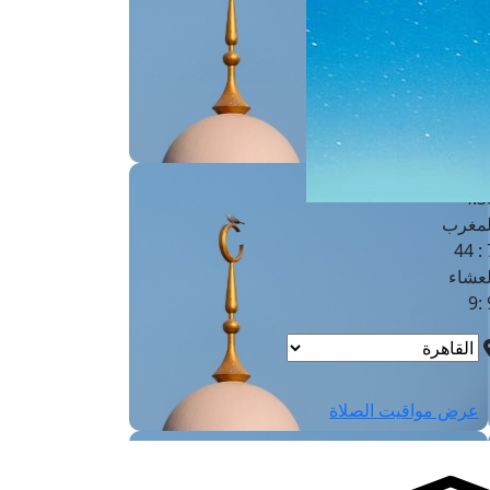
لفجر
4
لشروق
6
لظهر
1
لعصر
4:3
لمغرب
7 
لعشاء
9
عرض مواقيت الصلاة