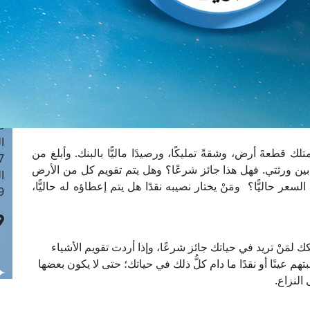
ا
 :41
ا
 :17
ا
 : 1
ا
8
ا
لك قطعةَ أرض، وشقةً تمليكًا، ورصيدًا ماليًّا بالبنك. وأبلغ من
: 44
بين ورثتي. فهل هذا جائز شرعًا؟ وهل يتم تقويم كل من الأرض
ا
اليًّا؟ ومَنْ يختار نصيبه نقدًا هل يتم إعطاؤه له حاليًّا،
 :9
ك لمَنْ تريد في حياتك جائز شرعًا، وإذا أردت تقويم الأشياء
بتهم عينًا أو نقدًا ما دام كلُّ ذلك في حياتك؛ حتى لا يكون بعضها
النزاع.