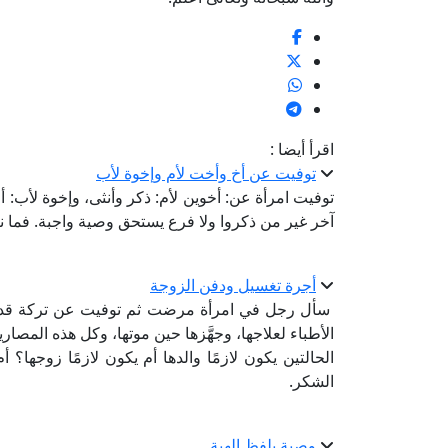
اقرأ أيضا :
توفيت عن أخ وأخت لأم وإخوة لأب
توفيت امرأة عن: أخوين لأم: ذكر وأنثى، وإخوة لأب: أ
آخر غير من ذكروا ولا فرع يستحق وصية واجبة. فما
أجرة تغسيل ودفن الزوجة
سأل رجل في امرأة مرضت ثم توفيت عن تركة قد خلّ
الأطباء لعلاجها، وجهَّزها حين موتها، وكل هذه المصا
الحالتين يكون لازمًا والدها أم يكون لازمًا زوجها؟ أم
الشكر.
وصية بلفظ الهبة