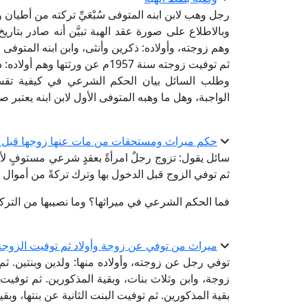
رجل وهب لابن ابنه المتوفى سُبْعَيِّ تركته من أطيان 
وهم زوجته، وأولاده: ذكرين وأنثى، وابن ابنه المتوفى 
ثم توفيت زوجته سنة 1957م عن ورثتها وهم أولاده: ذكرين وأنثى، وابن ابنها المتوفى قبلها.
وطلب السائل بيان الحكم الشرعي في كيفية تقس
الواجبة، وهل ما وهبه المتوفى الأول لابن ابنه يعتبر صحي
حكم ميراث ومستحقات من مات عنها زوجها قبل 
سائل يقول: تزوج رجلٌ امرأةً بعقدٍ شرعي مستوفٍ لأر
ثم توفي الزوج قبل الدخول بها وترك تركةً من أموال 
فما الحكم الشرعي في ميراثها؟ وما نصيبها من الترك
ميراث من توفي عن زوجة وأولاد ثم توفيت الزوجة ثم
توفي رجل عن زوجته، وأولاده منها: ولدين وبنتين. ثم
زوجة، وابن وثلاث بنات، وبقية المذكورين. ثم توفيت 
بقية المذكورين. ثم توفيت البنت الثانية عن بنتها، وب