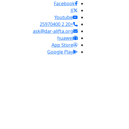
Facebook
X
Youtube
+20 2 25970400
ask@dar-alifta.org
huawei
App Store
Google Play