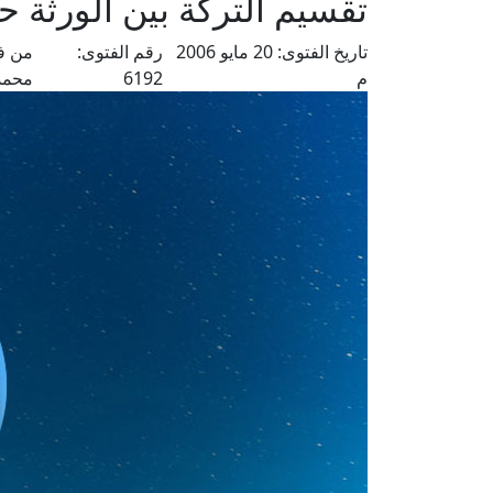
تقسيم التركة بين الورثة حا
تاريخ الفتوى:
20 مايو 2006
رقم الفتوى:
من فت
م
6192
محمد