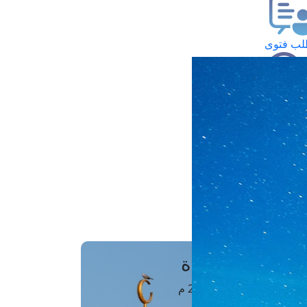
ب فتوى
تعلام عن فتوى
ز موعد
فتوى الهاتفية
َواقِيتُ الصَّـــلاة
اهرة · 07 أغسطس 2026 م