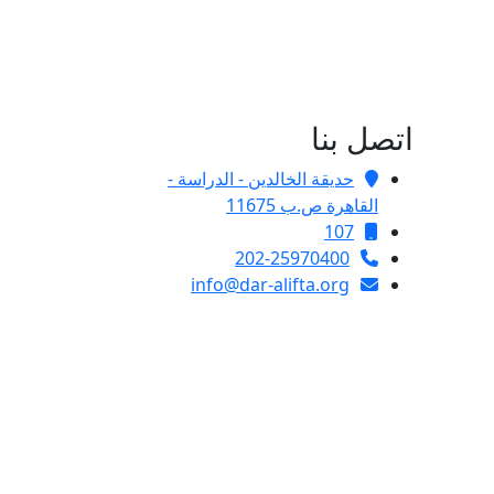
اتصل بنا
حديقة الخالدين - الدراسة -
القاهرة ص.ب 11675
107
202-25970400
info@dar-alifta.org