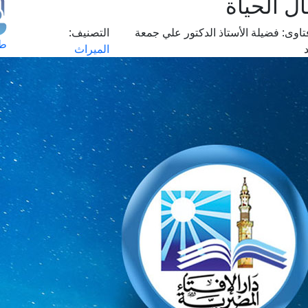
ل الحياة
اوى:
فضيلة الأستاذ الدكتور علي جمعة
التصنيف:
طل
الميراث
اس
حج
ال
م
الق