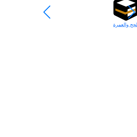
لحج والعمرة
رمضان