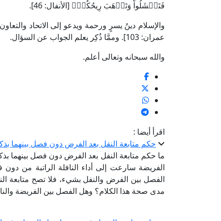
فَتَفۡشَلُواْ وَتَذۡهَبَ رِيحُكُمۡ﴾ [الأنفال: 46].
والإسلام دينُ يسرٍ ورحمة ويدعو إلى الاتحاد والتعاون؛ قال ت
عمران: 103]. وممَّا ذُكِر يعلم الجواب عن السؤال.
والله سبحانه وتعالى أعلم.
اقرأ أيضا :
حكم متابعة النفل بعد الفرض دون فصل بينهما بذكر
ما حكم متابعة النفل بعد الفرض دون فصل بينهما بذ
الفريضة سارعت إلى أداء النافلة الراتبة من دون 
الفصل بين الفرض والنفل بشيء، فلا تصح متابعة ال
مدى صحة هذا الكلام؟ وهل الفصل بين الفريضة والنافل