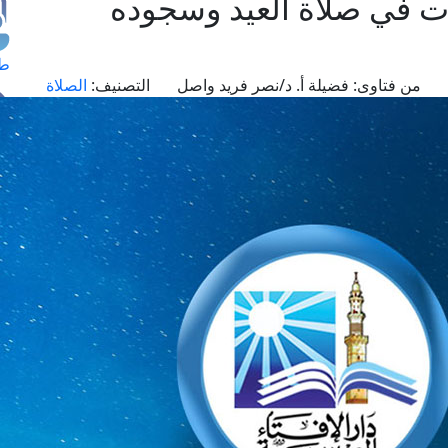
ات في صلاة العيد وسجوده
طل
من فتاوى:
فضيلة أ. د/نصر فريد واصل
التصنيف:
الصلاة
اس
حج
ال
م
الق