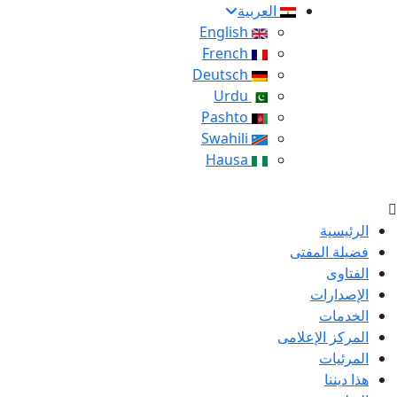
العربية
English
French
Deutsch
Urdu
Pashto
Swahili
Hausa
الرئيسية
فضيلة المفتى
الفتاوى
الإصدارات
الخدمات
المركز الإعلامى
المرئيات
هذا ديننا