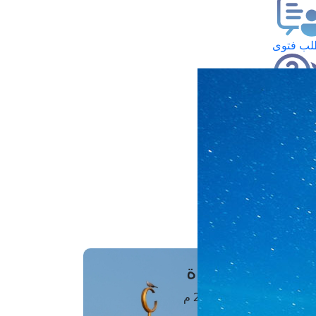
ب فتوى
تعلام عن فتوى
ز موعد
فتوى الهاتفية
َواقِيتُ الصَّـــلاة
اهرة · 08 أغسطس 2026 م