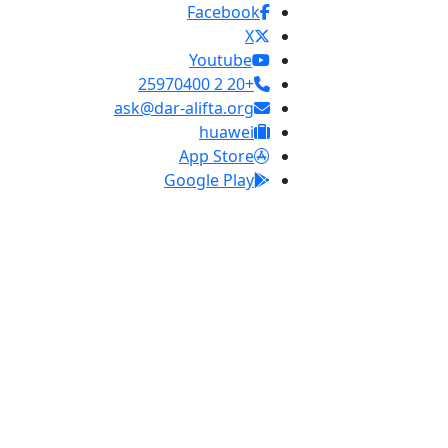
Facebook
X
Youtube
+20 2 25970400
ask@dar-alifta.org
huawei
App Store
Google Play