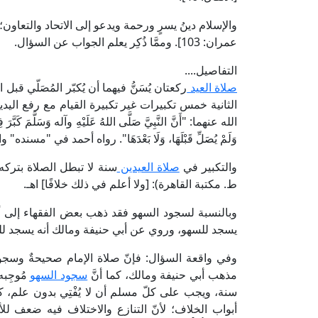
والإسلام دينُ يسرٍ ورحمة ويدعو إلى الاتحاد والتعاون؛ قال تع
عمران: 103]. وممَّا ذُكِر يعلم الجواب عن السؤال.
التفاصيل....
صلاة العيد
ركعتان يُسَنُّ فيهما أن يُكبّر المُصَلّي ق
الثانية خمس تكبيرات غير تكبيرة القيام مع رفع ا
الله عنهما: "أَنَّ النَّبِيَّ صَلَّى اللهُ عَلَيْهِ وآله وَسَلَّمَ كَبَّرَ 
وَلَمْ يُصَلِّ قَبْلَهَا، وَلَا بَعْدَهَا". رواه أحمد في "مسن
والتكبير في
صلاة العيدين
ط. مكتبة القاهرة): [ولا أعلم في ذلك خلافًا] اهـ.
وبالنسبة لسجود السهو فقد ذهب بعض الفقهاء إلى أنّه 
يسجد للسهو، وروي عن أبي حنيفة ومالك أنه يسجد للسهو. "نيل الأوط
وفي واقعة السؤال: فإنّ صلاة الإمام صحيحةٌ وسجو
مذهب أبي حنيفة ومالك، كما أنَّ
سجود السهو
مُوجِبه
سنة، ويجب على كلّ مسلم أن لا يُفْتِي بدون علم، كم
أبواب الخلاف؛ لأنّ التنازع والاختلاف فيه ضعف للأمة 