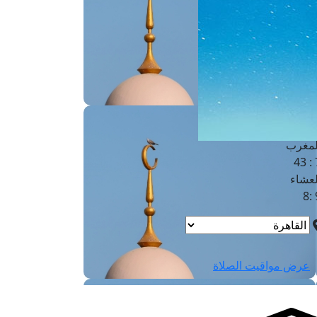
لفجر
4
لشروق
6
لظهر
1
لعصر
4:3
لمغرب
7 
لعشاء
9
عرض مواقيت الصلاة