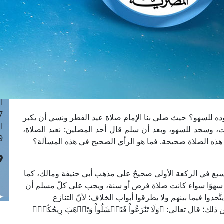
ا
 :42
ا
 :18
ا
 : 1
ا
7
ا
: 43
ده للسهو؟ حيث صلى بنا الإمام صلاة عيد الفطر ونسي أن يكبر
ا
ات، وسجد للسهو، وبعد أن سلم قال أحد المصلين: نعيد الصلاة،
 :8
هذه الصلاة صحيحة. فما هو الرأي الصحيح في هذه المسألة؟
سبع في الركعة الأولى صحيحٌ على مذهب أبي حنيفة ومالك، كما
ا سهوًا سواء كانت صلاة فرض أو سنة، ويجب على كلّ مسلم أن
َحدوا فيما بينهم ولا يطرقوا أبواب الخلاف؛ لأنّ التنازع
ل تعالى: ﴿وَلَا تَنَٰزَعُواْ فَتَفۡشَلُواْ وَتَذۡهَبَ رِيحُكُمۡ﴾