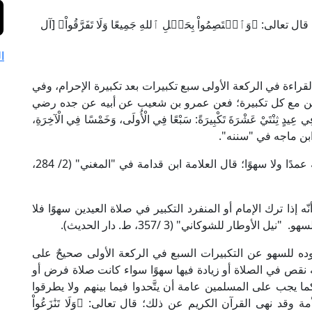
الى: ﴿وَٱعۡتَصِمُواْ بِحَبۡلِ ٱللهِ جَمِيعًا وَلَا تَفَرَّقُواْ﴾ [آل
ا
بل القراءة في الركعة الأولى سبع تكبيرات بعد تكبيرة الإحرام، وفي
ليدين مع كل تكبيرة؛ فعن عمرو بن شعيب عن أبيه عن جده رضي
فِي عِيدٍ ثِنْتَيْ عَشْرَةَ تَكْبِيرَةً: سَبْعًا فِي الْأُولَى، وَخَمْسًا فِي الْآخِرَةِ،
ده" وابن ماجه في "سننه".
سنة لا تبطل الصلاة بتركه عمدًا ولا سهوًا؛ قال العلامة ابن قدامة في "المغني" (2/ 284،
إذا ترك الإمام أو المنفرد التكبير في صلاة العيدين سهوًا فلا
ار للشوكاني" (3 /357، ط. دار الحديث).
ده للسهو عن التكبيرات السبع في الركعة الأولى صحيحٌ على
 نقص في الصلاة أو زيادة فيها سهوًا سواء كانت صلاة فرض أو
ا يجب على المسلمين عامة أن يتَّحدوا فيما بينهم ولا يطرقوا
وقد نهى القرآن الكريم عن ذلك؛ قال تعالى: ﴿وَلَا تَنَٰزَعُواْ