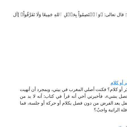
عالى: ﴿وَٱعۡتَصِمُواْ بِحَبۡلِ ٱللهِ جَمِيعًا وَلَا تَفَرَّقُواْ﴾ [آل
 أو كلام
كر أو كلام؟ فكنت أصلي المغرب في بيتي، وبمجرد أن أنهيت
فصل بشيء، فأخبرني أخي أنه قرأ في كتاب: أنه لا بد من
نفل بعد الفرض من دون فصل بكلام أو حركة أو جلسة، فما
ة الراتبة واجبٌ؟