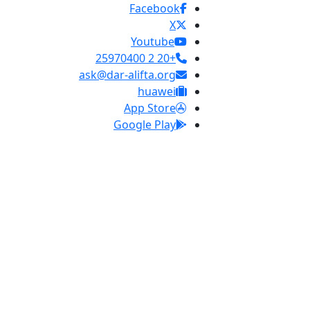
Facebook
X
Youtube
+20 2 25970400
ask@dar-alifta.org
huawei
App Store
Google Play