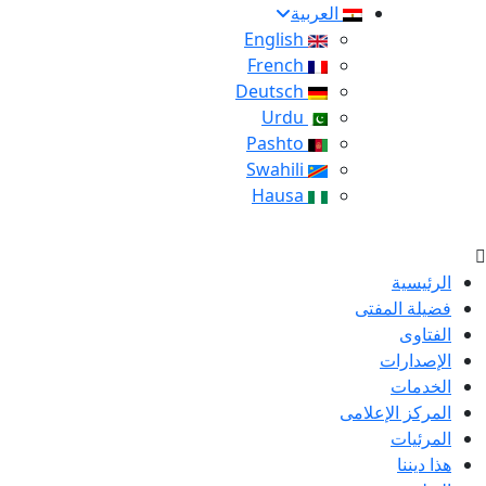
العربية
English
French
Deutsch
Urdu
Pashto
Swahili
Hausa
الرئيسية
فضيلة المفتى
الفتاوى
الإصدارات
الخدمات
المركز الإعلامى
المرئيات
هذا ديننا