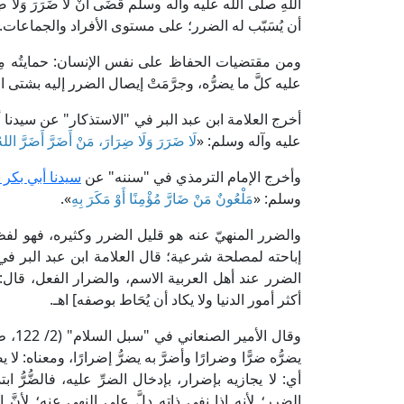
اللهِ صلى الله عليه وآله وسلم قَضَى أَنْ لَا ضَرَرَ وَل
أن يُسَبّب له الضرر؛ على مستوى الأفراد والجماعات.
ومن مقتضيات الحفاظ على نفس الإنسان: حمايتُه م
عليه كلَّ ما يضرُّه، وجرَّمَتْ إيصال الضرر إليه بشتى ا
أخرج العلامة ابن عبد البر في "الاستذكار" عن سيدنا
عليه وآله وسلم: «
لَا ضَرَرَ وَلَا ضِرَارَ، مَنْ أَضَرَّ أَضَرَّ الله
وأخرج الإمام الترمذي في "سننه" عن
سيدنا أبي بكر
وسلم: «
مَلْعُونٌ مَنْ ضَارَّ مُؤْمِنًا أَوْ مَكَرَ بِهِ
».
والضرر المنهيّ عنه هو قليل الضرر وكثيره، فهو لف
الضرر عند أهل العربية الاسم، والضرار الفعل، قال
أكثر أمور الدنيا ولا يكاد أن يُحَاط بوصفه] اهـ.
وقال الأمير الصنعاني في "سبل السلام" (2/ 122، ط. دار الحديث): [وقوله: «
يضرُّه ضرًّا وضرارًا وأضرَّ به يضرُّ إضرارًا، ومعناه: ل
أي: لا يجازيه بإضرار، بإدخال الضرِّ عليه، فالضُّرُّ 
الضرر؛ لأنه إذا نفى ذاته دلَّ على النهي عنه؛ لأ