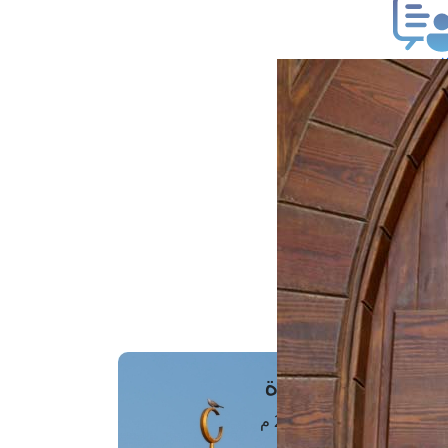
ب فتوى
تعلام عن فتوى
ز موعد
فتوى الهاتفية
َواقِيتُ الصَّـــلاة
اهرة · 07 أغسطس 2026 م