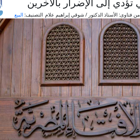
ي تؤدي إلى الإضرار بالآخرين
ن فتاوى:
الأستاذ الدكتور / شوقي إبراهيم علام
التصنيف:
البيع
طل
اس
حج
ال
م
الق