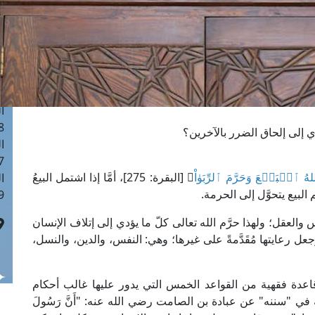
ا
 :41
ا
 :17
ا
 : 1
ا
8
 إلى إلحاق الضرر بالآخرين؟
ا
: 44
للهُ ٱلۡبَيۡعَ وَحَرَّمَ ٱلرِّبَوٰاْ
﴾ [البقرة: 275]، أمَّا إذا اشتمل البيعُ
ا
لبيع يتحوَّل إلى الحرمة.
 :9
لعقل؛ ولهذا حرَّم الله تعالى كلّ ما يؤدي إلى إتلاف الإنسان
 رعايتها مُقَدَّمةً على غيرها؛ وهي: النفس، والدين، والنسل،
 قاعدة فقهية من القواعد الخمس التي يدور عليها غالب أحكام
في "سننه" عن عبادة بن الصامت رضي الله عنه: "أَنَّ رَسُولَ