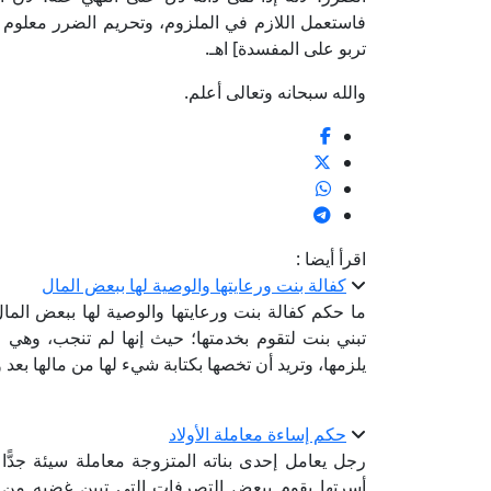
فاستعمل اللازم في الملزوم، وتحريم الضرر معلوم عقل
تربو على المفسدة] اهـ.
والله سبحانه وتعالى أعلم.
اقرأ أيضا :
كفالة بنت ورعايتها والوصية لها ببعض المال
ما حكم كفالة بنت ورعايتها والوصية لها ببعض الما
تبني بنت لتقوم بخدمتها؛ حيث إنها لم تنجب، وهي مس
يلزمها، وتريد أن تخصها بكتابة شيء لها من مالها بعد
حكم إساءة معاملة الأولاد
رجل يعامل إحدى بناته المتزوجة معاملة سيئة جدًّا بل
أسرتها يقوم ببعض التصرفات التي تبين غضبه من وجو