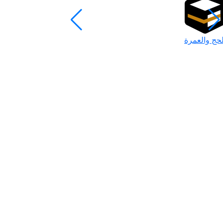
لحج والعمرة
رمضان