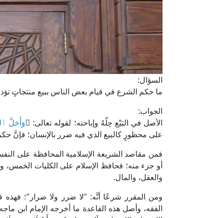
السؤال:
ما حكم الشرع في قيام بعض الناس ببيع منتجاتٍ تؤدي
الجواب:
الأصل في البَيْع حِلّهُ وإباحته؛ لقوله تعالى: ﴿
وَأَحَلَّ ٱ
على محظورٍ كالبيع الذي فيه ضرر بالإنسان؛ فإنَّ حكم ا
فمن مقاصد الشريعة الإسلامية المحافظة على النفس وا
أو جزء منه؛ فحافظ الإسلام على الكليات الخمس، وجعل
والعقل، والمال.
ومن المقرر شرعًا أنَّه: "لا ضرر ولا ضرار"؛ فهذه
الفقه، وأصل هذه القاعدة ما أخرجه الإمام ابن ماجه 