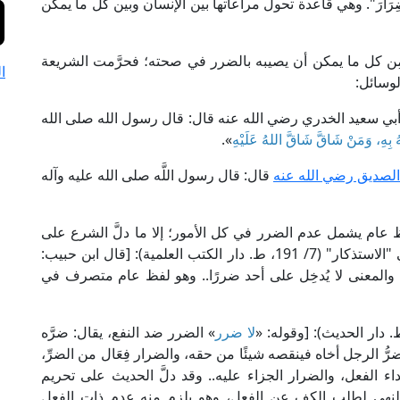
َا ضِرَارَ". وهي قاعدة تحول مراعاتها بين الإنسان وبين كل ما يمكن
ِن كل ما يمكن أن يصيبه بالضرر في صحته؛ فحرَّمت الشريعة
ا
لوسائل:
 أبي سعيد الخدري رضي الله عنه قال: قال رسول الله صلى الله
ُ بِهِ، وَمَنْ شَاقَّ شَاقَّ اللهُ عَلَيْهِ
».
 الصديق رضي الله عنه
قال: قال رسول اللَّه صلى الله عليه وآله
ظ عام يشمل عدم الضرر في كل الأمور؛ إلا ما دلَّ الشرع على
إباحته لمصلحة شرعية؛ قال العلامة ابن عبد البر في "الاستذكار" (7/ 191، ط. دار الكتب العلمية): [قال ابن حبيب:
: والمعنى لا يُدخِل على أحد ضررًا.. وهو لفظ عام متصرف في
لا ضرر
» الضرر ضد النفع، يقال: ضرَّه
ا يضرُّ الرجل أخاه فينقصه شيئًا من حقه، والضرار فِعَال من الضرِّ،
ابتداء الفعل، والضرار الجزاء عليه.. وقد دلَّ الحديث على تحريم
نَّ النهي لطلب الكف عن الفعل، وهو يلزم منه عدم ذات الفعل