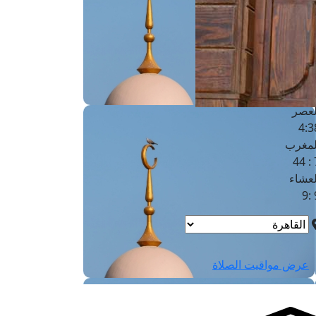
لفجر
4
لشروق
6
لظهر
1
لعصر
4:3
لمغرب
7 
لعشاء
9
عرض مواقيت الصلاة