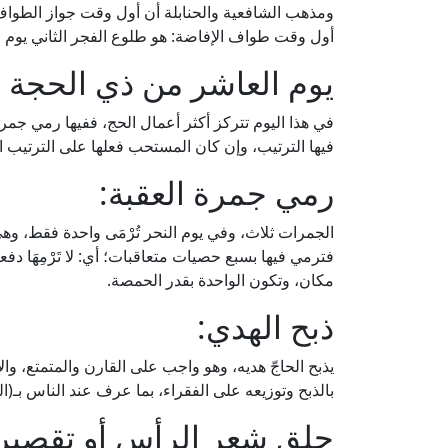
ومذهب الشافعية والحنابلة أن أول وقت جواز الطواف: 
أول وقت طواف الإفاضة: هو طلوع الفجر الثاني يوم ال
يوم العاشر من ذي الحجة "
في هذا اليوم تتركز أكثر أعمال الحج، ففيها رمي جمر
فيها الترتيب، وإن كان المستحب فعلها على الترتيب ال
رمي جمرة العقبة:
الجمرات ثلاث، وفي يوم النحر تُرْمَى واحدة فقط، وهي
فترمي فيها بسبع حصيات متعاقبات؛ أي: لا تَرْمِهَا دف
مكان، وتكون الواحدة بقدر الحمصة.
ذبح الهدي:
يذبح الحاجّ هديه، وهو واجب على القارن والمتمتع، وا
بالذبح وتوزيعه على الفقراء، بما عرف عند الناس بـ(ا
حلق شعر الرأس أو تقصير