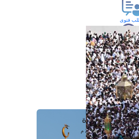
ب فتوى
تعلام عن فتوى
ز موعد
فتوى الهاتفية
َواقِيتُ الصَّـــلاة
اهرة · 07 أغسطس 2026 م