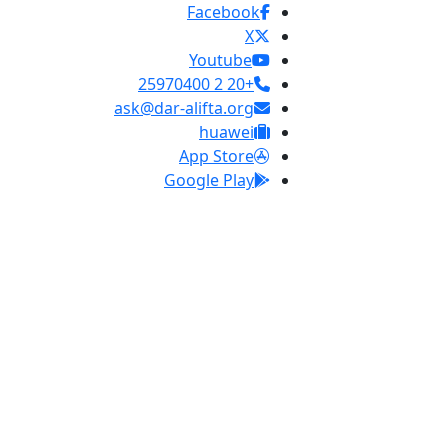
Facebook
X
Youtube
+20 2 25970400
ask@dar-alifta.org
huawei
App Store
Google Play