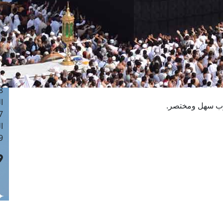
ا
 :41
ا
 :17
ا
 : 1
ا
8
ا
لوب سهل ومختصر.
: 44
ا
 :9