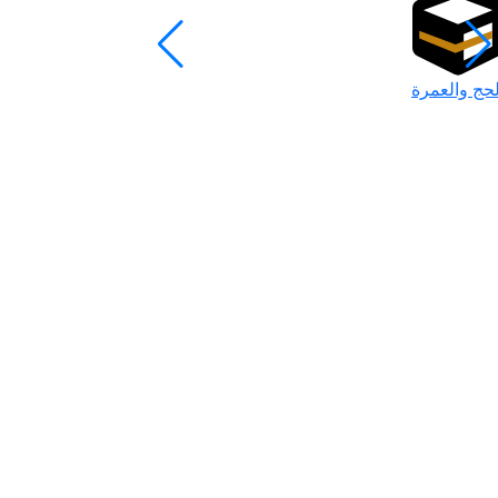
لحج والعمرة
رمضان