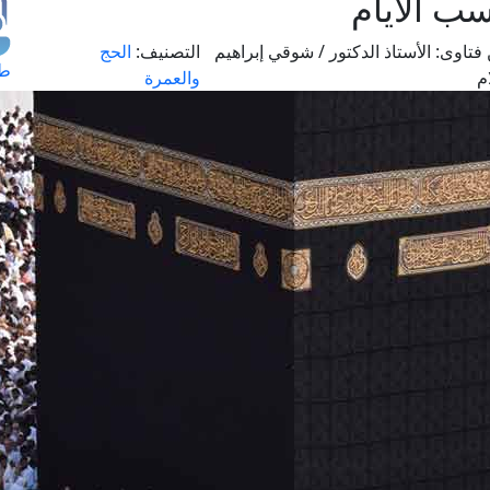
سب الأيام
فتاوى:
الأستاذ الدكتور / شوقي إبراهيم
التصنيف:
الحج
طل
م
والعمرة
اس
حج
ال
م
الق