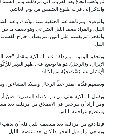
ثم يذهب الحاجّ بعد الغروب إلى مزدلفة، ومن السنة أ
والذكر إلى قرب طلوع الشمس من يوم العاشر.
والوقوف بمزدلفة عند الحنفية سنة مؤكدة، وعند الش
الليل، والمراد نصف الليل الشرعي وهو نصف ما بي
والفجر، ثم يقسم على اثنين، ثم يضاف خارج القسم
الليل.
ويتحقق الوقوف بمزدلفة عند المالكية بمقدار "حط الرح
الإنزال، و(الرحل): هو مَا يوضع على ظهر الْبَعِير للرُّك
الْإِنْسَان وَمَا يَسْتَصْحِبُهُ من الأثاث.
وبعضهم قيَّده "بقدر حطّ الرحال وصلاة العشاءين، و
وبقول المالكية نفتي في دار الإفتاء المصرية، فمَنْ 
ومن أراد أن يترخص في الانطلاق من مزدلفة بعد منت
يستطيع مزاحمة الناس.
فإذا دفع من مزدلفة بعد منتصف الليل فله أن يذهب 
ويسعى، ولو قبل الفجر إذا كان بعد منتصف الليل.