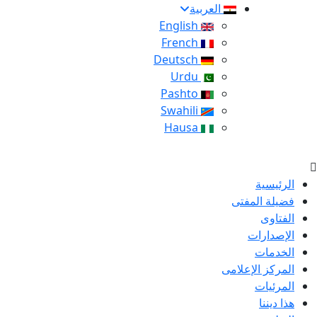
العربية
English
French
Deutsch
Urdu
Pashto
Swahili
Hausa
الرئيسية
فضيلة المفتى
الفتاوى
الإصدارات
الخدمات
المركز الإعلامى
المرئيات
هذا ديننا