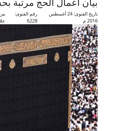
بيان أعمال الحج مرتبة بح
تاريخ الفتوى:
24 أغسطس
رقم الفتوى:
من 
2016 م
6228
علا