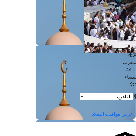
لفجر
4
لشروق
6
لظهر
1
لعصر
4:3
لمغرب
7 
لعشاء
9
عرض مواقيت الصلاة