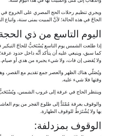
والذهاب إلى منى والمبيت بها في هذا اليوم سنة.
ويجري تنظيم رحلات الحج المصري على الخروج في يو
الحاجّ في هذه الحالة؛ لأنَّ المبيت بمنى سنة، واتباع 
اليوم التاسع من ذي الحجة
إذا طلعت الشمس يوم التاسع يُسْتَحَبُّ للحاجّ التبكي
كما سبق، وينبغي عليه أن يتأكد أنَّه داخل حدود عرفة؛ ل
ولا يُقضى إن فات، ولا شيء يجبره من هدي أو صيام.
ويُصَلّي هناك الظهر والعصر جمع تقديم مع القصر، و
وقتها فلا شيء عليه.
وينتظر الحاج في عرفة إلى غروب الشمس، ويُسْتَحَبُّ له أ
والوقوف بعرفة مُمْتَدٌّ إلى طلوع الفجر من يوم العا
بها ولا يُشْتَرَطُ للوقوف الطهارة.
الوقوف بمزدلفة: