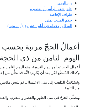
ذبح الهدي
حلق شعر الرأس أو تقصيره
طواف الإفاضة
حكم المبيت بمنى
المطلوب فعله في أيام التشريق (أيام منى)
أعمالُ الحجّ مرتبة بحسب ال
اليوم الثامن من ذي الحجة "
أعمال الحج تبدأ من يوم التروية، وهو اليوم الثامن من
وكذلك المُتَمَتِّع لكن بعد أن يُحْرِم؛ لأنَّه قد تحلَّل من 
ويُسْتَحَبُّ للذاهب إلى منى الاغتسال، ثم يلبس ملابس ا
من التلبية.
ويصلّي الحاجّ في منى الظهر والعصر والمغرب والعشا