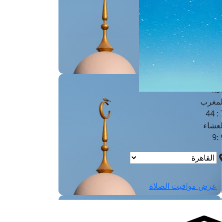
لفجر
4
لشروق
6
لظهر
1
لعصر
4:3
لمغرب
7 
لعشاء
9
عرض مواقيت الصلاة