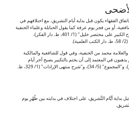
لأضحى
اتفاق الفقهاء يكون قبل بداية أيام التشريق، مع اختلافهم في
فعية، أو من فجر يوم عرفة كما يقول الحنابلة وعلماء الحنفية
في "ظاهر الرواية" وفي قول للشافعية. ينظر: "الشرح الكبير على مختصر خليل" (1/ 401، ط. دار الفكر)،
 والعلامة محمد من الحنفية، وفي قول للشافعية والمالكية
يذهبون في المعتمد إلى أن يختم بالتكبير بصبح آخر أيام
التشريق؛ ينظر: "الدر المختار" (2/ 180، ط. دار الفكر)، و"المجموع" (5/ 34)، و"شرح منتهى الإرادات" (1/ 329، ط.
بل بداية أيَّام التَّشريق، على اختلاف في بدايته بين ظُهْرِ يوم
تّشريق.