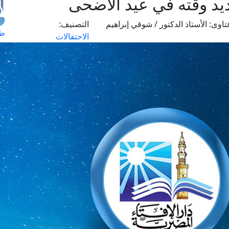
يد وقته في عيد الأضحى
تاوى:
الأستاذ الدكتور / شوقي إبراهيم
التصنيف:
طل
الاحتفالات
اس
حج
ال
م
الق