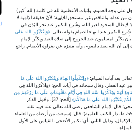
جل على وجه العموم، وإثبات الأعظمية لله في كلمة (الله أكبر)
ان من عداه، والناقص غير مستحق للإلهية؛ لأنَّ حقيقة الإلهية لا
ا
لإبطال السجود لغير الله، وشُرع التكبير عند نحر البُدْن في
رِع التكبير عند انتهاء الصيام بقوله تعالى:
﴿وَلِتُكَبِّرُوا اللهَ عَلَى
ُّنَّة بأن يكبِّر المسلمون عند الخروج إلى صلاة العيد ويكبِّر الإمام
إلى أن الله يعبد بالصوم، وأنه متنزه عن ضراوة الأصنام. راجع:
 تعالى بعد آيات الصيام:
﴿وَلِتُكْمِلُوا العِدَّةَ وَلِتُكَبِّرُوا اللهَ علَى مَا
 على تكبير عيد الفطر، وقال سبحانه في آيات الحج: ﴿وَاذْكُرُوا اللهَ فِي
نَافِعَ لَهُمْ وَيَذْكُرُوا اسْمَ اللهِ فِي أَيَّامٍ مَعْلُومَاتٍ علَى مَا رَزَقَهُمْ مِن
لَكُمْ لِتُكَبِّرُوا اللهَ علَى مَا هَدَاكُمْ﴾
[الحج: 37]، وحُمِل الذكر
ضحى؛ قال الإمام الشافعي رضي الله تعالى عنه فيما نقله
العلامة الخطيب الشربيني في "مغني المحتاج" (1/ 593، ط. دار الكتب العلمية)؛ قال: [سمعت مَن أرضاه من العلماء
 الإكمال، ودليل الثاني -أي: تكبير الأضحى- القياس على الأول
يه] اهـ.