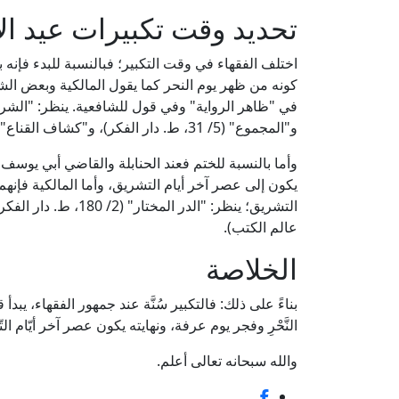
تحديد وقت تكبيرات عيد ا
اختلف الفقهاء في وقت التكبير؛ فبالنسبة للبدء فإنه ب
كونه من ظهر يوم النحر كما يقول المالكية وبعض الشا
و"المجموع" (5/ 31، ط. دار الفكر)، و"كشاف القناع" (2/ 58، ط. دار الكتب العلمية).
وأما بالنسبة للختم فعند الحنابلة والقاضي أبي يوسف
يكون إلى عصر آخر أيام التشريق، وأما المالكية فإنهم 
عالم الكتب).
الخلاصة
بناءً على ذلك: فالتكبير سُنَّة عند جمهور الفقهاء، يبدأ ق
النَّحْرِ وفجر يوم عرفة، ونهايته يكون عصر آخر أيّام ال
والله سبحانه تعالى أعلم.