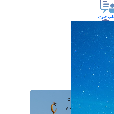
ب فتوى
تعلام عن فتوى
ز موعد
فتوى الهاتفية
َواقِيتُ الصَّـــلاة
اهرة · 07 أغسطس 2026 م