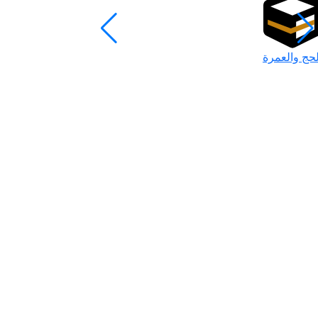
لحج والعمرة
رمضان