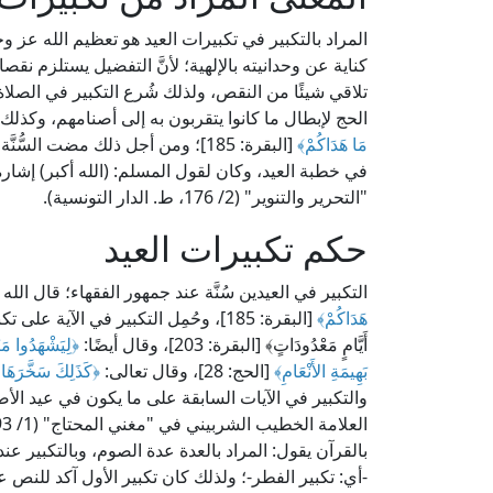
المراد بالتكبير في تكبيرات العيد هو تعظيم الله عز و
كناية عن وحدانيته بالإلهية؛ لأنَّ التفضيل يستلزم نقص
تلاقي شيئًا من النقص، ولذلك شُرع التكبير في الصلاة؛ 
الحج لإبطال ما كانوا يتقربون به إلى أصنامهم، وكذلك شُ
مَا هَدَاكُمْ﴾
[البقرة: 185]؛ ومن أجل ذلك مضت الس
في خطبة العيد، وكان لقول المسلم: (الله أكبر) إشارة 
"التحرير والتنوير" (2/ 176، ط. الدار التونسية).
حكم تكبيرات العيد
التكبير في العيدين سُنَّة عند جمهور الفقهاء؛ قال الله
هَدَاكُمْ﴾
[البقرة: 185]، وحُمِل التكبير في الآية
أَيَّامٍ مَعْدُودَاتٍ﴾ [البقرة: 203]، وقال أيضًا:
﴿لِيَشْهَدُوا مَ
بَهِيمَةِ الأَنْعَامِ﴾
[الحج: 28]، وقال تعالى:
﴿كَذَلِكَ سَخَّرَهَا 
والتكبير في الآيات السابقة على ما يكون في عيد الأ
بالقرآن يقول: المراد بالعدة عدة الصوم، وبالتكبير عند
-أي: تكبير الفطر-؛ ولذلك كان تكبير الأول آكد للنص عل