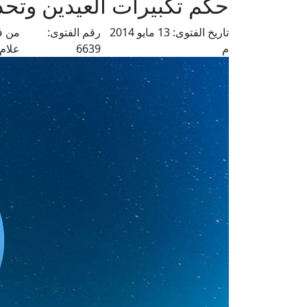
حكم تكبيرات العيدين وتحد
تاريخ الفتوى:
13 مايو 2014
رقم الفتوى:
من ف
م
6639
علام