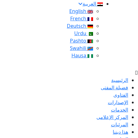
العربية
English
French
Deutsch
Urdu
Pashto
Swahili
Hausa
الرئيسية
فضيلة المفتى
الفتاوى
الإصدارات
الخدمات
المركز الإعلامى
المرئيات
هذا ديننا