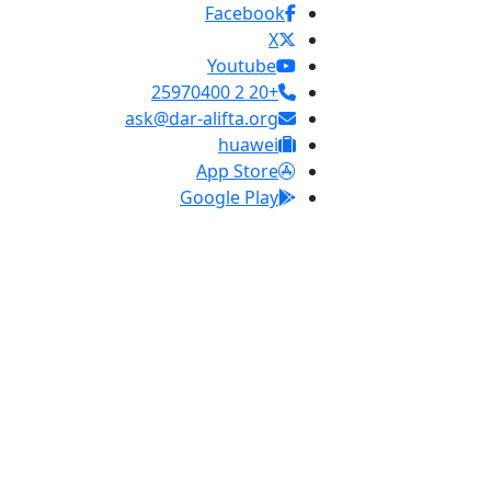
Facebook
X
Youtube
+20 2 25970400
ask@dar-alifta.org
huawei
App Store
Google Play