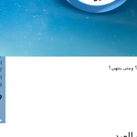
ا
 :41
ا
 :17
ا
 : 1
ا
8
ا
؟ ومتى ينتهي؟
: 44
ا
 :9
العيد