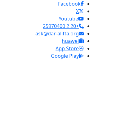
Facebook
X
Youtube
+20 2 25970400
ask@dar-alifta.org
huawei
App Store
Google Play