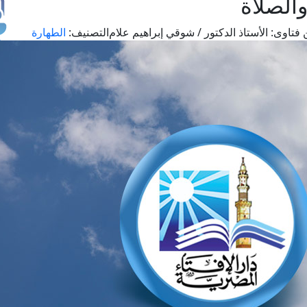
الصلاة
فتاوى:
الأستاذ الدكتور / شوقي إبراهيم علام
التصنيف:
الطهارة
طل
اس
حج
ال
م
الق