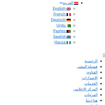
العربية
English
French
Deutsch
Urdu
Pashto
Swahili
Hausa
الرئيسية
فضيلة المفتى
الفتاوى
الإصدارات
الخدمات
المركز الإعلامى
المرئيات
هذا ديننا