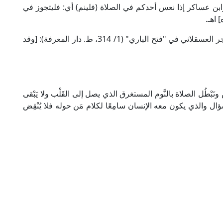
وابن عساكر إذا نعس أحدكم في الصلاة (فلينم) أي: فليتجوز في
 اهـ.
وقد حكى بعضهم الإجماع في ذلك؛ قال الإمام ابن حجر العسقلاني في "فتح الباري" (1/ 314، ط. دار المعرفة): [وقد
تَبْطُل الصلاة بالنَّوم المستغرق الذي يصل إلى القَلْب ولا يَبْقى
لسؤال والذي يكون معه الإنسان سامِعًا لكلام مَن حوله فلا يُنْقِض