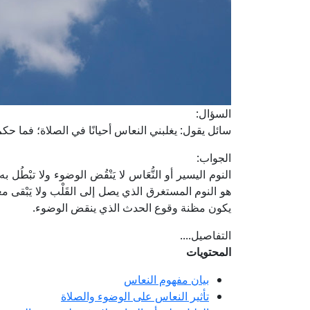
السؤال:
سائل يقول: يغلبني النعاس أحيانًا في الصلاة؛ فما حك
الجواب:
النوم اليسير أو النُّعَاس لا يَنْقُض الوضوء ولا تبْطُل ب
هو النوم المستغرق الذي يصل إلى القَلْب ولا يَبْقى معه 
يكون مظنة وقوع الحدث الذي ينقض الوضوء.
التفاصيل....
المحتويات
بيان مفهوم النعاس
تأثير النعاس على الوضوء والصلاة