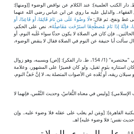
الإمام الكاساني في "بدائع الصنائع" (1/ 31، ط. دار الكتب العلمية): عند الكلام عن نواقض الوضوء [(ومنها):
 الفقهاء.. والدليل عليه ما روي عن ابن عباس رضي الله عنهما
تى غط ونفخ، ثم قال: «
لَا وضُوءَ عَلَى مَن نَامَ قَائِمًا، أو قَاعِدًا، أو
، فإنَّهُ إذَا نَامَ مُضطَّجِعًا استَرْخَت مَفَاصِلُهُ
». نص على الحكم،
الحالتين.. فإن كان في الصلاة لا يكون حدثًا سواء غَلَبه النوم، أو
قال سألت أبا حنيفة عن النوم في الصلاة فقال لا ينقض الوضوء،
قال الشيخ الخرشي عند شرحه لقول الشيخ خليل في "مختصره" (1/ 154، ط. دار الفكر): [(ص) وبسببه، وهو زوال
وإن كان استتاره بنَومٍ ثقيل، ولو كان قصيرًا على المشهور، وعلامة
يلان ريقه، أو بُعْده عن الأصوات المتصلة به، لا إنَّ خَفَّ النوم،
 في "الروضة" (1/ 74، ط. المكتب الإسلامي): [وليس في معناه النُّعَاسُ، وحديث النَّفْس، فإنهما لا
م ابن قدامة في "المغني" (1/ 129، ط. مكتبة القاهرة): [ومَن لم يغلب على عقله فلا وضوء عليه.. وإن
 حديث نفس؛ فلا وضوء عليه] اهـ.
ؤثر على الوضوء والصلاة