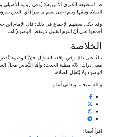
ط. المطبعة الكبرى الأميرية): [وفي رواية الأصيلي 
الصلاة ويتمّها وينم (حتى يعلم ما يقرأ) أي: الذين يقرؤه]
أجمعوا على أَنَّ النوم القليل لا ينقض الوضوء] اهـ.
الخلاصة
بناءً على ذلك وفي واقعة السؤال: فإنَّ الوضوء يُنْقَض و
معه إدراك؛ لأنَّه مظنة الحدث؛ وأمَّا النُّعَاس محلّ ا
الوضوء ولا يُبْطِل الصلاة.
والله سبحانه وتعالى أعلم.
اقرأ أيضا :