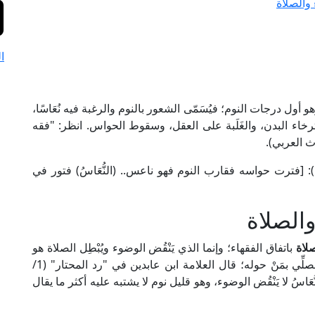
والصلاة
ا
هو أول درجات النوم؛ فيُسَمّى الشعور بالنوم والرغبة فيه نُعَاسًا،
ترخاء البدن، والغَلَبة على العقل، وسقوط الحواس. انظر: "فقه
" (2/ 934، ط. دار الدعوة): [فترت حواسه فقارب النوم فهو ناعس.. (النُّعَاسُ) فتور في
الصلاة
لاة
باتفاق الفقهاء؛ وإنما الذي يَنْقُض الوضوء ويُبْطِل الصلاة هو
النوم الذي فيه الغَلَبَة على العقل بحيث لا يَشْعُر المصلِّي بمَنْ حوله؛ قال العلامة ابن عابدين في "رد المحتار" (1/
ُّعَاسُ لا يَنْقُض الوضوء، وهو قليل نوم لا يشتبه عليه أكثر ما يقال