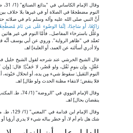
وقال 
النوم مضطجعًا في الصلاة أو في غيرها بلا خلاف بين
أَنَّ النبي صلى الله عليه وآله وسلم نام في صلاته ح
رَاكِعًا، أو سَاجِدًا، إنَّمَا الوضُوء عَلَى مَن نَامَ مُضطَّجِعًا
وعَلَّل باسترخاء المفاصل.. فأَمَّا النوم في غير هاتين 
تَعمَّد في "ظاهر الرواية". وروي عن أبي يوسف أنَّه 
ولا أدري أسألته عن العمد، أو الغلبة] اهـ.
عَقْلٍ، وإن بنومٍ ثَقُل، ولو قَصُر، لا خَفَّ]؛ قال: [
النوم الثقيل: سقوط شيء مِن يده، أو انحلال حَبْوته، أو س
فلا ينقض؛ لانتفاء مظنة الحدث ولو طال] اهـ.
وقال الإمام النووي
ينقضان بحال] اهـ.
وقال الإما
شك هل نام أم لا، أو خطر بباله شيء لا يدري أرؤيا أو
الدليل على أن النعاس لا ي