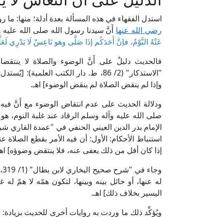
استدل الفقهاء في هذه المسألة بعدة أدلة؛ منها: ما 
رضي الله عنها
أَنَّ سيدنا رسول الله صلى الله عليه 
عَنْهُ النَّوْمُ، فإنَّ أَحَدَكُم إذَا صَلَّى وهو نَاعِسٌ لَا يَدْرِي لَعَ
فالحديث دليلٌ على أَنَّ الوضوء والصلاة لا ينتقضان 
"الاستذكار" (2/ 86، ط. دار الكتب العلمي
وإذا لم ينقض الصلاة لم ينقض الوضوء] اهـ.
ودلالة الحديث على عدم انتقاض الوضوء مع أَنَّ في
صلى الله عليه وآله وسلم الرقاد عند غلبة النوم، هو م
استنباط الأحكام: الأول: أن فيه الأمر بقطع الصلاة عن
إذا كان أقل من ذلك يعفى عنه، فلا ينتقض وضوؤه] اهـ
وج
له عنها، أو حائل بينه وبينها، لتكون همّه لا همّ له
اليسير بخلاف ذلك] اهـ.
ويُؤكِّد ذلك ما وردت به روايات أخرى للحديث بزيادة: 