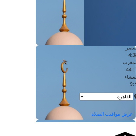
لفجر
4
لشروق
6
لظهر
1
لعصر
4:3
لمغرب
7 
لعشاء
9
عرض مواقيت الصلاة