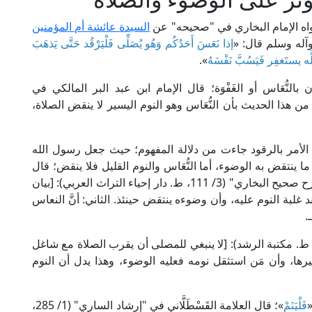
رواه الإمام البخاري في "صحيحه" عن
السيدة عائشة أم المؤمنين
وآله وسلم قال: «
إذا نَعَسَ أَحَدُكُم وَهُو يُصَلِّى فَلْيَرْقُد حَتَّى يَذهَبَ
لَّه يستَغفِر فَيَسُبَّ نَفْسَهُ
».
بالنُّعَاس أو الغَفْوَة؛ قال الإمام ابن عبد البر المالكي في
ة): [يُستدل من هذا الحديث بأن النُّعَاس وهو النوم اليسير لا ينقض الصلاة،
ه الأمر بالرقود جاءت من دلالة المفهوم؛ حيث جعل رسول الله
ا ينتقض به الوضوء، أما النُّعَاس والنوم القليل فلا ينقض؛ قال
الإمام بدر الدين العيني الحنفي في "عمدة القاري شرح صحيح البخاري" (3/ 111، ط. دار إحياء التراث العربي): [بيان
د غلبة النوم عليه، وأن وضوءه ينتقض حينئذ. الثاني: أنَّ النعاس
.
اء في "شرح صحيح البخاري لابن بطال" (1/ 319، ط. مكتبة الرشد): [لا ينبغي للمصلى أن يقرب الصلاة مع شاغل
 غيرها، وأن مَن استثقل نومه فعليه الوضوء، وهذا يدل أن النوم
«
فَلْيَنَمْ
»؛ قال العلامة القَسْطَلَّاني في "إرشاد الساري" (1/ 285،