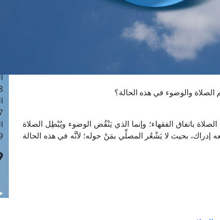
ا
 :41
ا
 :17
ا
 : 1
ا
8
م الصلاة والوضوء في هذه الحالة؟
ا
: 44
ه الصلاة باتفاق الفقهاء؛ وإنما الذي يَنْقُض الوضوء ويُبْطِل الصلاة
ا
إدراك، بحيث لا يَشْعُر المصلِّي بمَنْ حوله؛ لأنَّه في هذه الحالة
 :9