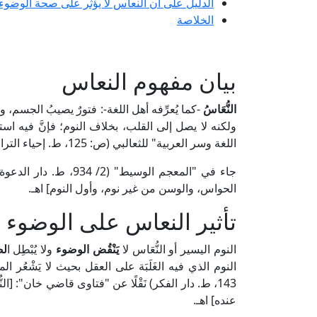
الدليل على أن النعاس لا يؤثر على صحة الوضوء 
الخلاصة
بيان مفهوم النعاس
النُّعَاسُ
-كما يُعرِّفه أهل اللغة-: فتورٌ يصيبُ الجسم، و
ولكنه لا يصل إلى القلب، بخلاف النوم؛ فإنَّ فيه اس
اللغة وسر العربية" للثعالبي (ص: 125، ط. إحياء التراث العربي).
جاء في "المعجم الوسيط
الحواس، والوسن من غير نوم، وأول النوم] اهـ.
تأثير النعاس على الوضوء و
النوم اليسير أو النُّعَاس لا
يَنْقُض الوضوء
ولا يُبْطِل ا
لص
143، ط. دار الفكر) نَقْلًا عن "فتاوى قاضي خان": [الن
عنده] اهـ.