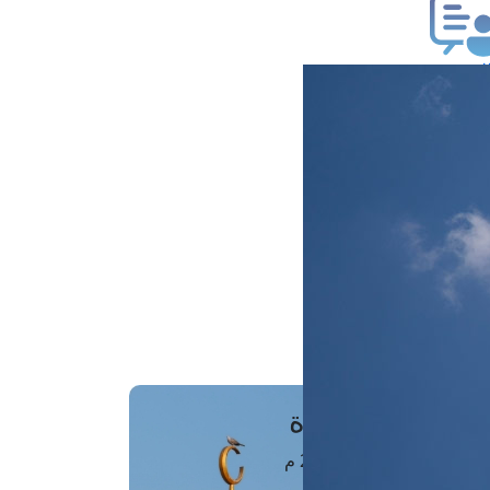
ب فتوى
تعلام عن فتوى
ز موعد
فتوى الهاتفية
َواقِيتُ الصَّـــلاة
اهرة · 07 أغسطس 2026 م