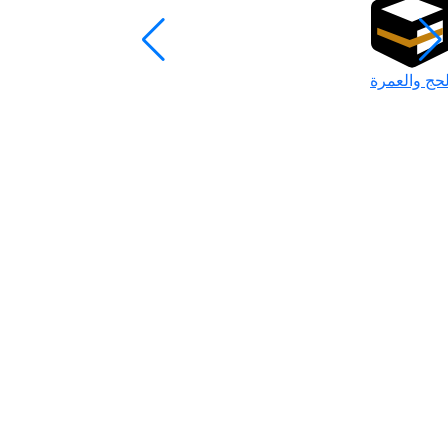
لحج والعمرة
رمضان