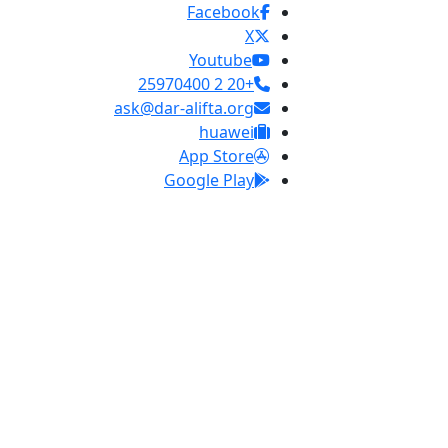
Facebook
X
Youtube
+20 2 25970400
ask@dar-alifta.org
huawei
App Store
Google Play