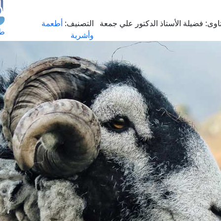
اوى:
فضيلة الأستاذ الدكتور علي جمعة
التصنيف:
أطعمة
طل
وأشربة
اس
حج
ال
م
الق