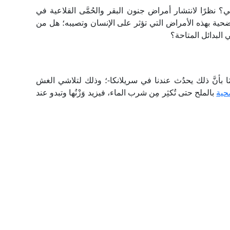
 نظرًا لانتشار أمراض جنون البقر والحُمَّى القلاعية في
ضحية بهذه الأمراض التي تؤثر على الإنسان وتصيبه؛ هل من
 البدائل المتاحة؟
-عِلمًا بأنَّ ذلك يحدُث عندنا في سريلانكا-؛ وذلك لتلاشي الغش
حية
بالملح حتى تُكثِر مِن شرب الماء، فيزيد وَزْنُها وتبدو عند