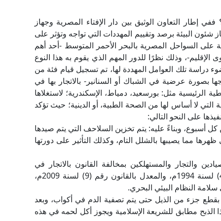
ففي إطار التعاون الوثيق بين دار الإفتاء المصرية وجهاز
ز شئون البيئة برصد وتقييم المهددات التي تواجه وتؤثر على
ية على السواحل المصرية بالبحر الأحمر المتوسط -أحد أهم
إقليم-، وذلك نظرًا للدور المهم الذي يقوم به هذا النوع
 دراسة تلك العوامل المهددة لها، تم تسجيل قيام فئة من
ا بصورة عرضية في الشباك أو السنانير- بالاتجار بها في
ة الرئيسية مثل: بورسعيد، دمياط، الإسكندرية؛ لاستغلاها
التي لا أساس لها من الصحة الطبية، أو الدينية؛ حيث تؤكد
يذها على النحو التالي:
كل أسبوع، وبناءً عليه: يتم تخزين السلاحف التي يتم صيدها
 ظهرها مما يصيبها بالشلل التام، وكذلك التأثير على دورتها
ادين والتجار والمستهلكين بمخالفة القانون بالاتجار في
السلاحف البحرية، بحكم قانون حماية البيئة رقم (4) لسنة 1994م، والمعدل بالقانون رقم (9) لسنة 2009م،
 سلامة النظام البيئي البحري.
قوم بقطع جزء من الذيل حتى يتم تصفية الدم في أكواب، وبعد
ذا الذبح مطابق للشريعة الإسلامية ويجوز أكل لحمه في هذه