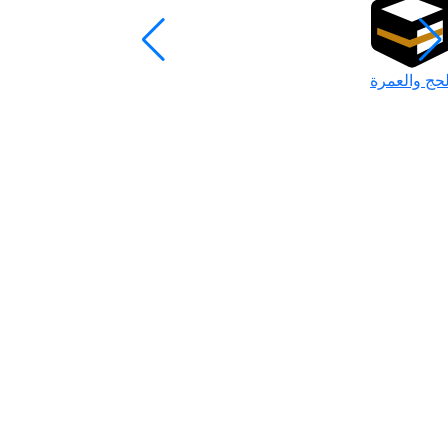
لحج والعمرة
رمضان