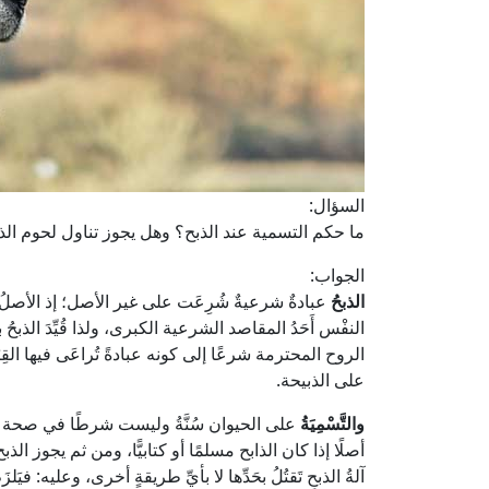
السؤال:
ما حكم التسمية عند الذبح؟ وهل يجوز تناول لحوم الذب
الجواب:
الذبحُ
عبادةٌ شرعيةٌ شُرِعَت على غير الأصل؛ إذ الأصلُ ح
النفْس أَحَدُ المقاصد الشرعية الكبرى، ولذا قُيِّدَ الذبحُ
الروح المحترمة شرعًا إلى كونه عبادةً تُراعَى فيها القِيَمُ
على الذبيحة.
والتَّسْمِيَةُ
على الحيوان سُنَّةُ وليست شرطًا في صحة ا
أصلًا إذا كان الذابح مسلمًا أو كتابيًّا، ومن ثم يجوز الذبح بآ
آلةُ الذبحِ تَقتُلُ بحَدِّها لا بأيِّ طريقةٍ أخرى، وعليه: فيَل