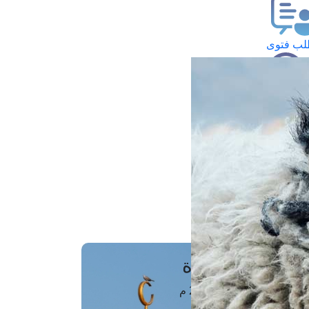
ب فتوى
تعلام عن فتوى
ز موعد
فتوى الهاتفية
َواقِيتُ الصَّـــلاة
اهرة · 07 أغسطس 2026 م