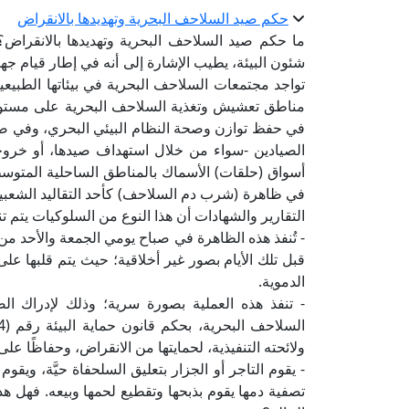
حكم صيد السلاحف البحرية وتهديدها بالانقراض
ما حكم صيد السلاحف البحرية وتهديدها بالانقراض؟ 
شئون البيئة، يطيب الإشارة إلى أنه في إطار قيام جها
تواجد مجتمعات السلاحف البحرية في بيئاتها الطبيع
مناطق تعشيش وتغذية السلاحف البحرية على مستوى ال
في حفظ توازن وصحة النظام البيئي البحري، وفي ضوء
الصيادين -سواء من خلال استهداف صيدها، أو خروجه
أسواق (حلقات) الأسماك بالمناطق الساحلية المتوسطي
في ظاهرة (شرب دم السلاحف) كأحد التقاليد الشعبية 
التقارير والشهادات أن هذا النوع من السلوكيات يتم تنف
- تُنفذ هذه الظاهرة في صباح يومي الجمعة والأحد من 
قبل تلك الأيام بصور غير أخلاقية؛ حيث يتم قلبها على
الدموية.
- تنفذ هذه العملية بصورة سرية؛ وذلك لإدراك الصي
ولائحته التنفيذية، لحمايتها من الانقراض، وحفاظًا على
- يقوم التاجر أو الجزار بتعليق السلحفاة حيَّة، وي
تصفية دمها يقوم بذبحها وتقطيع لحمها وبيعه. فهل ه