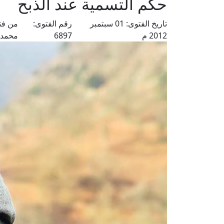
حكم التسمية عند الذبح
تاريخ الفتوى:
01 سبتمبر
رقم الفتوى:
من فت
2012 م
6897
محمد