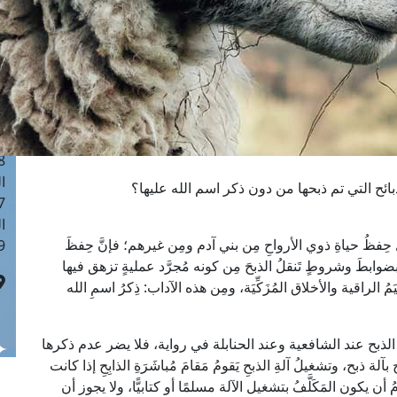
ا
 :41
ا
 :17
ا
 : 1
ا
8
ا
ائح التي تم ذبحها من دون ذكر اسم الله عليها؟
: 44
ا
ِفظُ حياةِ ذوي الأرواحِ مِن بني آدم ومِن غيرهم؛ فإنَّ حِفظَ
 :9
 بضوابطَ وشروطٍ تَنقلُ الذبحَ مِن كونه مُجرَّد عمليةٍ تزهق فيها
 الراقية والأخلاق المُزَكِّيَة، ومِن هذه الآداب: ذِكرُ اسمِ الله
لذبح عند الشافعية وعند الحنابلة في رواية، فلا يضر عدم ذكرها
لة ذبح، وتشغيلُ آلةِ الذبحِ يَقومُ مَقامَ مُباشَرَةِ الذابِحِ إذا كانت
زَمُ أن يكون المَكَلَّفُ بتشغيل الآلة مسلمًا أو كتابيًّا، ولا يجوز أن