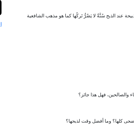
يحة عند الذبح سُنَّةٌ لا يَضُرُّ تَركُها كما هو مذهب الشافعية
ا
اء والصالحين، فهل هذا جائز؟
لأضحى كلها؟ وما أفضل وقت لذبحها؟