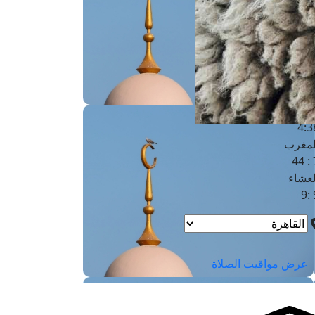
لفجر
4
لشروق
6
لظهر
1
لعصر
4:3
لمغرب
7 
لعشاء
9
عرض مواقيت الصلاة