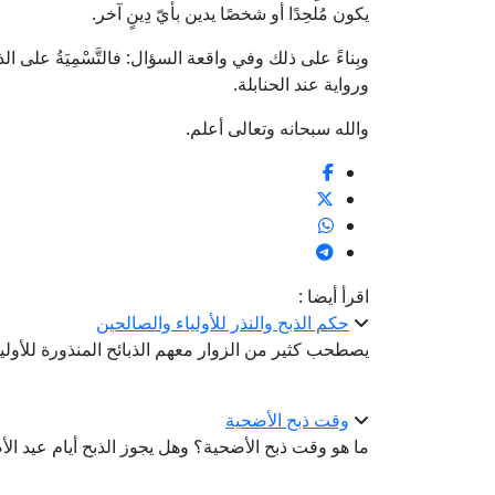
يكون مُلحِدًا أو شخصًا يدين بأيّ دِينٍ آخر.
وبِناءً على ذلك وفي واقعة السؤال: فالتَّسْمِيَةُ على الذب
ورواية عند الحنابلة.
والله سبحانه وتعالى أعلم.
اقرأ أيضا :
حكم الذبح والنذر للأولياء والصالحين
يصطحب كثير من الزوار معهم الذبائح المنذورة للأولي
وقت ذبح الأضحية
ما هو وقت ذبح الأضحية؟ وهل يجوز الذبح أيام عيد ا