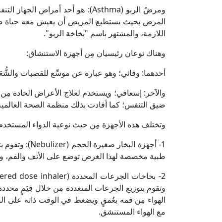
ومرضُ الربو (Asthma): هو أحد أمرا
المرض بحيث يستطيع المريض أن يعيش معه حياة صحي
اللازمة، والمشتهر باسم "بخاخة الربو".
وهناك نوعان رئيسيان مِن أجهزة الاستنشاق:
أحدهما: وقائي؛ وهو عبارة عن موسِّع للقصبات والشُّع
والآخر: إسعافي؛ ويستخدم لعلاج الأعراض الحادة مِن الت
ضيق التنفس؛ كما أفادت بذلك منظمة الصحة العالمية (WHO) عبر موقعها الرسمي على الإنتر
وتختلف هذه الأجهزة مِن حيث نوعية الدواء المستخدم 
1- أجهزة البخا
طبية مخصصة لهذا الغرض توضع على الأنف والفم، وتعم
وتقوم بتوزيع الجرعات المتعددة مِن خلال قِيَمٍ محد
الهواء مِن فمه بعُمقٍ ويضغط في الوقت ذاته على الب
مع الهواء المستنشق.