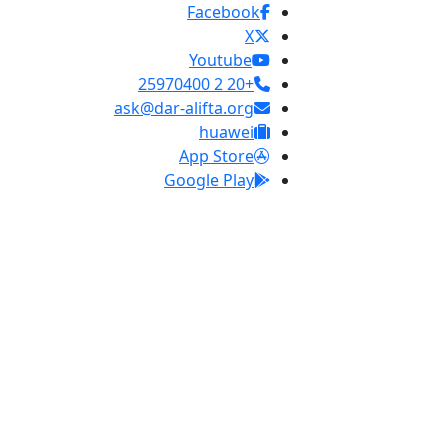
Facebook
X
Youtube
+20 2 25970400
ask@dar-alifta.org
huawei
App Store
Google Play