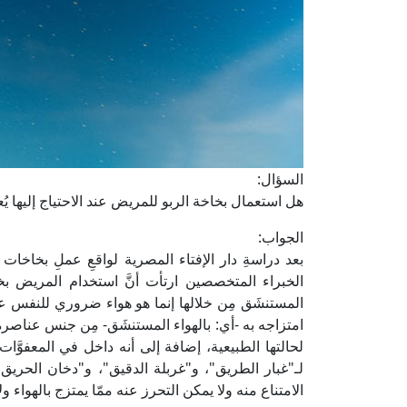
السؤال:
هل استعمال بخاخة الربو للمريض عند الاحتياج إليها يُع
الجواب:
بعد دراسةِ دار الإفتاء المصرية لواقعِ عملِ بخاخات
الخبراء المتخصصين ارتأت أنَّ استخدام المريض بخا
المستنشَق مِن خلالها إنما هو هواء ضروري للنفس عن
امتزاجه به -أي: بالهواء المستنشَق- مِن جنس عناصر
لحالتها الطبيعية، إضافة إلى أنه داخل في المعفوَّات
لـ"غبار الطريق"، و"غربلة الدقيق"، و"دخان الحريق"، 
الامتناع منه ولا يمكن التحرز عنه ممّا يمتزج بالهواء ولا