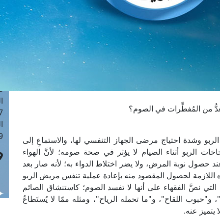
ا
 :41
ا
 :17
ا
 : 1
ا
8
ا
دُّ من المُفطِّرات في الصوم؟
: 44
ا
 :9
 الربو وشدة احتياج مرضى الجهاز التنفسي لها، والاستماعِ إلى
خات الربو أثناء الصيام لا يؤثر في صحة صومه؛ لأنَّ الهواء
د حصول نوبة المرض، ولا يضر اختلاط الدواء به؛ لأنه صار بعد
ه اللازمة لحصول المقصود منه بإعادة عملية تنفس مريض الربو
 التي نصَّ الفقهاء على أنها لا تفسد الصوم؛ كاستنشاق الصائم
و"حبوب اللقاح"، و"ما تحمله الرياح"، ومثله ممّا لا يُستَطاعُ
 يتميز عنه.