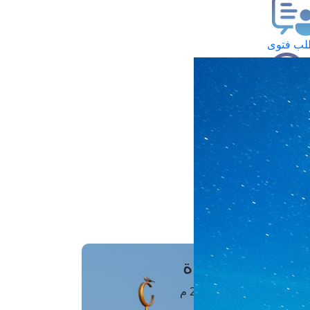
ب فتوى
تعلام عن فتوى
ز موعد
فتوى الهاتفية
َواقِيتُ الصَّـــلاة
اهرة · 07 أغسطس 2026 م