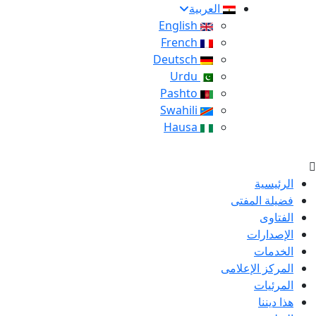
العربية
English
French
Deutsch
Urdu
Pashto
Swahili
Hausa
الرئيسية
فضيلة المفتى
الفتاوى
الإصدارات
الخدمات
المركز الإعلامى
المرئيات
هذا ديننا