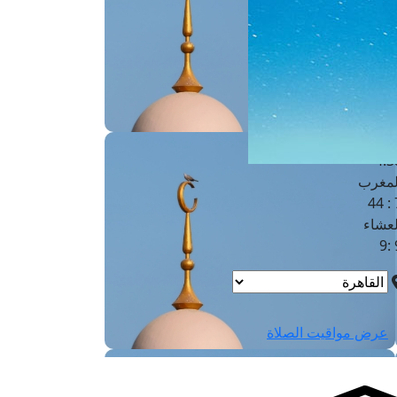
لفجر
4
لشروق
6
لظهر
1
لعصر
4:3
لمغرب
7 
لعشاء
9
عرض مواقيت الصلاة