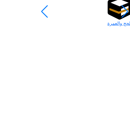
لحج والعمرة
رمضان