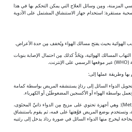
ض الجهاز التنفسي المزمنة، ومِن وسائل العلاج التي يمكن التحكم بها في هذا
ة مستقرة: استخدام جهاز الاستنشاق المشتمل على الأدوية
َب الهوائية بحيث يفتح مسالك الهواء ويُخفف مِن حدة الأعراض.
هاب المسالك الهوائية، ويَحُدُّ كذلك مِن احتمال الإصابة بنوبات
نت.
بها وطريقة عملها إلى:
ر صغيرة الحجم (Nebulizer): وتقوم بتحويل الدواء السائل إلى رذاذٍ يستنشقه المريض بواسطة كمامة
ل بواسطة الهواء أو الأكسجين المضغوطَيْن أو الكهرباء.
2- بخاخات الجرعات المحددة (Metered dose inhaler): وهي أجهزة تحتوي على مزيج مِن الدواء ذاتيِّ المحتَوَى،
دة، وتستخدم بوضع المريض فوَّهتها على فمه، ثم يقوم باستنشاق
خاخة ليخرج منها الدواء السائل في صورة رذاذ يدخل إلى رئتيه