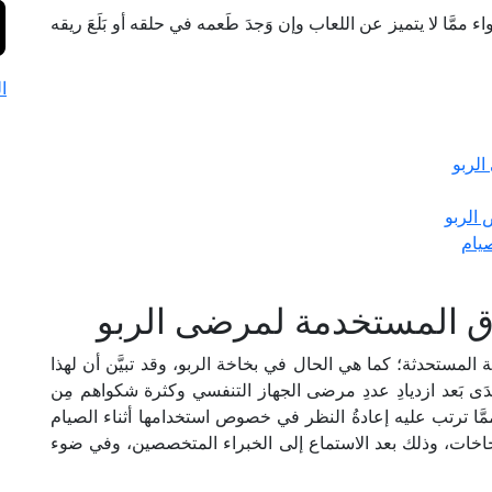
 ممَّا لا يتميز عن اللعاب وإن وَجدَ طَعمه في حلقه أو بَلَعَ ريقه
ا
الربو
 الربو
يام
اق المستخدمة لمرضى الربو
ة المستحدثة؛ كما هي الحال في بخاخة الربو، وقد تبيَّن أن لهذا
مَدَى بَعد ازديادِ عددِ مرضى الجهاز التنفسي وكثرة شكواهم مِن
َا ترتب عليه إعادةُ النظر في خصوص استخدامها أثناء الصيام
بخاخات، وذلك بعد الاستماع إلى الخبراء المتخصصين، وفي ضوء