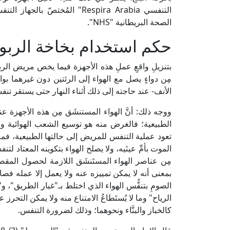
الصحة البريطانية "NHS".
حكم استخدام بخاخة الربو
بتنزيلِ واقعِ عملِ هذه الأجهزة فيما يخص مريض الربو ا
مِن دواءٍ يصل مع الهواء إلى الرئتين دون غيرهما بو
الأنف- عند حاجته إلى ذلك أثناء النهار حتى يستقر تن
ووجه ذلك: أنَّ الهواء المستنشَق مِن هذه الأجهزة ع
الطبيعية؛ فالغرض منه هو توسيع الشعب الهوائية و
تعود عملية التنفس للمريض إلى حالتها الطبيعية، ف
الموت بأمِّ عينَيه، ولا يصلح الهواء بتكوينه المعتاد لت
مِن عناصر الهواء المستَنشَق اللازمة لحصول المقص
بمعنى أنه لا يمكن تمييزه عنه ولا يعمل إلا عمله فصار
الصومِ بتنفُّس الهواء الذي اختلط بـ"غبار الطريق"، 
الرياح" وما لا يُستَطاعُ الامتناع منه ولا يمكن التحرز
كالخباز والبنَّاء ونحوهما؛ وذلك لضرورة التنفس.