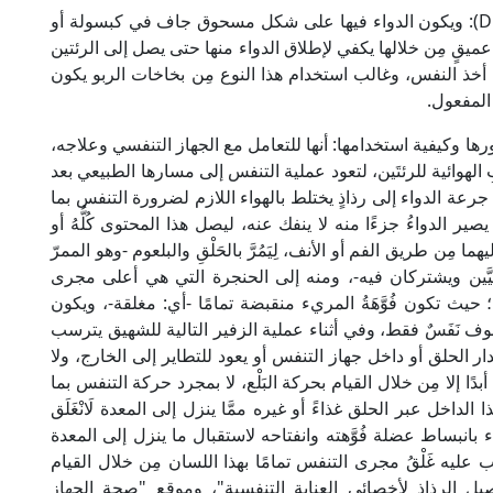
3- بخاخات المسحوق الجاف (Dry powder inhalers): ويكون الدواء فيها على شكل مسحوق جاف في كبسولة أو
 عميقٍ مِن خلالها يكفي لإطلاق الدواء منها حتى يصل إلى الرئتين
أخذ النفس، وغالب استخدام هذا النوع مِن بخاخات الربو يكون
 المفعول.
ا وكيفية استخدامها: أنها للتعامل مع الجهاز التنفسي وعلاجه،
 الهوائية للرئتَين، لتعود عملية التنفس إلى مسارها الطبيعي بعد
ة الدواء إلى رذاذٍ يختلط بالهواء اللازم لضرورة التنفس بما
ر الدواءُ جزءًا منه لا ينفك عنه، ليصل هذا المحتوى كُلُّهُ أو
هما مِن طريق الفم أو الأنف، لِيَمُرَّ بالحَلْقِ والبلعوم -وهو الممرّ
ساسيَّين ويشتركان فيه-، ومنه إلى الحنجرة التي هي أعلى مجرى
يث تكون فُوَّهَةُ المريء منقبضة تمامًا -أي: مغلقة-، ويكون
لجوف نَفَسٌ فقط، وفي أثناء عملية الزفير التالية للشهيق يترسب
ر الحلق أو داخل جهاز التنفس أو يعود للتطاير إلى الخارج، ولا
ًا إلا مِن خلال القيام بحركة البَلْع، لا بمجرد حركة التنفس بما
اخل عبر الحلق غذاءً أو غيره ممَّا ينزل إلى المعدة لَانْغَلَق
مريء بانبساط عضلة فُوَّهته وانفتاحه لاستقبال ما ينزل إلى المعدة
تب عليه غَلْقُ مجرى التنفس تمامًا بهذا اللسان مِن خلال القيام
وصيل الرذاذ لأخصائي العناية التنفسية"، وموقع "صحة الجهاز