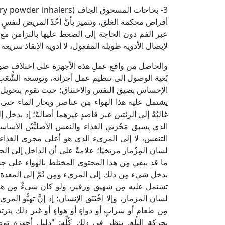
أقراص محكمة الغلق، وتتميز بأنَّ أَخْذَ المريض لنفسٍ
عبر الفم دون الحاجة إلى الضغط عليها بالتزامن مع 
لإيصال الأدوية طويلة المفعول، لا أدوية الإنقاذ سريعة
والحاصل مِن واقعِ عملِ هذه الأجهزة على اختلاف صوره
بُغية الوصول إلى تنظيم عمل أجزائه، وتوسعة الشُّعَبِ
الإحساس بضيق النفس والاختناق؛ حيث تقوم بتحويل جرع
يشتمل عليه هذا الهواء مِن عناصر وبخار الماء حتى يصي
غالبُهُ إلى الرئتين غيرَ قاصدٍ غيرَهما أصالةً؛ إذ يدخل إلي
الذي يسبق مَجْرَيَيِ الغذاء والنفس الأصليَّيْن الأ
التنفس، لا إلى المريء الذي هو أعلى مجرى الغذاء؛ ح
لسان المِزْمار مرتخيًا؛ علامةً على أن الداخل إلى ا
ما قد يبقي مِن هذا المحتوى المختلط بالهواء على جدا
يدخل شيء مِن ذلك إلى المريء ومِن ثَمَّ إلى المعدة أبد
تشتمل عليه مِن شهيق وزفير، ولو كان شيءٌ مِن هذا الد
لسان المزمار، وإلا اخْتَنَق الإنسان؛ إذ إنَّ تهيُّؤ ال
مِن طعامٍ أو شرابٍ أو دواءٍ أو هواءٍ أو غير ذلك يتر
بحركة البلع. ينظر في ذلك كُلِّهِ: "دليل أجهزة ت