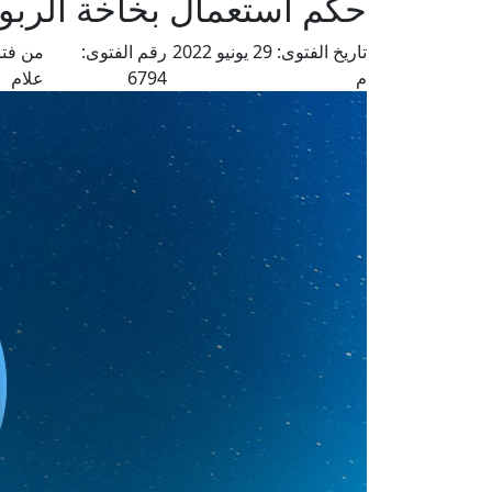
حكم استعمال بخاخة الربو
تاريخ الفتوى:
29 يونيو 2022
رقم الفتوى:
من فتا
م
6794
علام