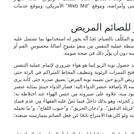
التنفسي Respira Arabia" المُختصّ بالجهاز التنفسي وأمراضه، وموقع "Web Md" الأمريكي، وموقع خدمات
 للصائم المريض
لمكلَّف بالصيام: نَجِدُ أنَّه يجوز له استخدامها بما تشتمل عليه
اسطة عملية التنفس مِن منفذٍ مفتوحٍ أصالةً محسوسٍ -الفم أو
فسه دون أن يؤثِّر ذلك في صحة صومه.
ند حصول نوبة الربو إنما هو هواء ضروري لإتمام عملية التنفس
فتح الممرات الرئوية وتنظيف المخاط المتراكم في الرئة حتى
مريض الربو حين تصيبه نوبة المرض؛ يضيق صدره حتى كأنه يرى
نفسه إلا بإضافة عنصر الدواء إليه؛ فصار الدواء حينئذٍ بمثابة عنصر
ود منه، علاوة على صيروته مِن جنس الهواء عند اختلاطه به؛
 كجزئه، وهو بذلك داخلٌ فيما نَصَّ عليه الفقهاءُ مِن عدم فسادِ
و"غربلة الدقيق"، و"دخان الحريق"، و"حبوب اللقاح"، و"ما تحمله
 عنه ولو كان هذا الامتزاج ناتجًا عن فعل الصائم بممارسته صنعته؛