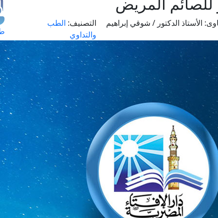
 للصائم المريض
وى:
الأستاذ الدكتور / شوقي إبراهيم
التصنيف:
الطب
طل
والتداوي
اس
حج
ال
م
الق