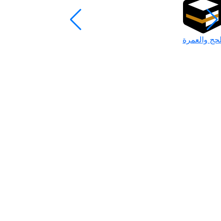
لحج والعمرة
رمضان