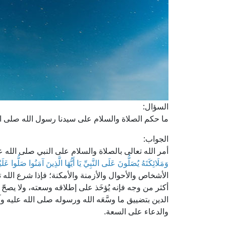
السؤال:
ما حكم الصلاة والسلام على سيدنا رسول الله صلى ال
الجواب:
أمر الله تعالى بالصلاة والسلام على النبي صلى الله
وَمَلَائِكَتَهُ يُصَلُّونَ عَلَى النَّبِيِّ يَا أَيُّهَا الَّذِينَ آمَنُوا صَلُّوا عَ
الأشخاص والأحوال والأزمنة والأمكنة؛ فإذا شرع الله 
أكثر من وجه فإنه يُؤخَذ على إطلاقه وسعته، ولا يصحّ تق
الدين بتضييق ما وسَّعَه الله ورسوله صلى الله عليه و
والدعاء على السعة.