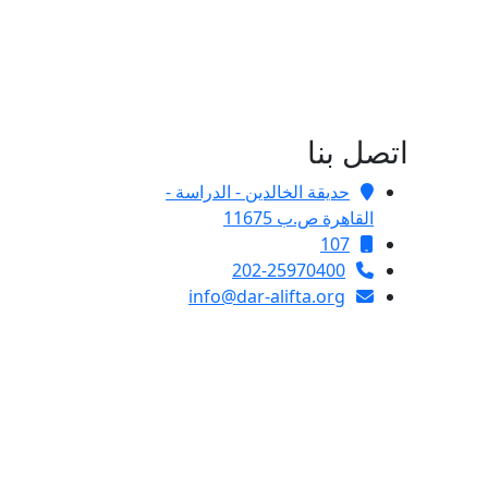
اتصل بنا
حديقة الخالدين - الدراسة -
القاهرة ص.ب 11675
107
202-25970400
info@dar-alifta.org