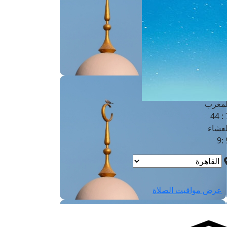
لفجر
4
لشروق
6
لظهر
1
لعصر
4:3
لمغرب
7 
لعشاء
9
عرض مواقيت الصلاة