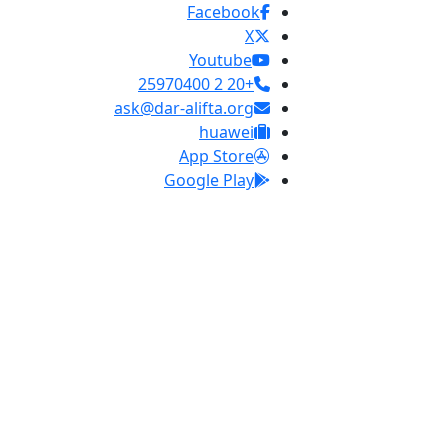
Facebook
X
Youtube
+20 2 25970400
ask@dar-alifta.org
huawei
App Store
Google Play