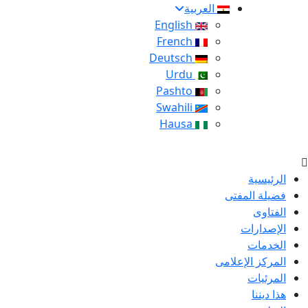
العربية
English
French
Deutsch
Urdu
Pashto
Swahili
Hausa
الرئيسية
فضيلة المفتى
الفتاوى
الإصدارات
الخدمات
المركز الإعلامى
المرئيات
هذا ديننا