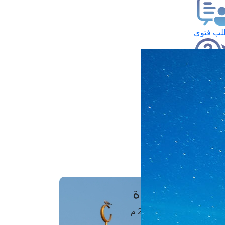
ب فتوى
تعلام عن فتوى
ز موعد
فتوى الهاتفية
َواقِيتُ الصَّـــلاة
اهرة · 07 أغسطس 2026 م