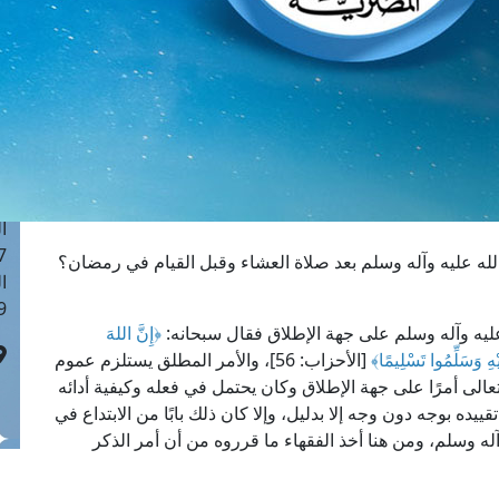
ا
 :41
ا
 :17
ا
 : 1
ا
8
ا
: 44
له عليه وآله وسلم بعد صلاة العشاء وقبل القيام في رمضان؟
ا
 :9
 عليه وآله وسلم على جهة الإطلاق فقال سبحانه:
﴿إِنَّ اللهَ
لَيْهِ وَسَلِّمُوا تَسْلِيمًا﴾
[الأحزاب: 56]، والأمر المطلق يستلزم عموم
تعالى أمرًا على جهة الإطلاق وكان يحتمل في فعله وكيفية أدائه
ييده بوجه دون وجه إلا بدليل، وإلا كان ذلك بابًا من الابتداع في
آله وسلم، ومن هنا أخذ الفقهاء ما قرروه من أن أمر الذكر