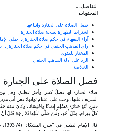
التفاصيل....
المحتويات
فضل الصلاة على الجنازة واتباعها
اشتراط الطهارة لصحة صلاة الجنازة
آراء الفقهاء في حكم صلاة الجنازة إذا صلى الإم
رأي المذهب الحنفي في حكم صلاة الجنازة إذا ص
المختار للفتوى
الرد على أدلة المذهب الحنفي
الخلاصة
فضل الصلاة على الجنازة وا
صلاة الجنازة لها فضلٌ كبير، وأجرٌ عظيمٌ، وهي مِ
الشريف عليها، وحث على اغتنام ثوابها؛ فعن أبي هرير
«مَنِ اتَّبَعَ جَنَازَةَ مُسْلِمٍ إِيمَانًا وَاحْتِسَابًا، وَكَانَ مَعَهُ حَتَّى
كُلُّ قِيرَاطٍ مِثْلُ أُحُدٍ، وَمَنْ صَلَّى عَلَيْهَا ثُمَّ رَجَعَ قَبْلَ أ
قال 