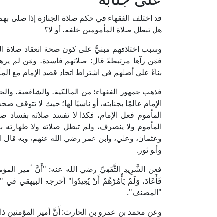
قد اختلف الفقهاء في حكم صلاة الجنازة إذا صلى بهم ال
هل تبطل صلاة المأمومين خلفه، أو لا؟
وسبب اختلافهم مبنيٌّ على كون صحة انعقاد صلاة ا
فمَن رآها مرتبطةً قال: صلاتهم فاسدة، ومَن لم يرها
بناءً على أصلهم في اشتراط اتحاد قصد الإمام مع المأموم؛ 
فذهب جمهور الفقهاء؛ من المالكية، والشافعية، والحنا
الإمام عالمًا بجنابته، أو ناسيًا لها؛ حيث لا تتوقف 
المأموم فعل الإمام، فكذا لا تفسد صلاته بفساد صلا
المأموم ولا ينصرف، ولم تبطل صلاته ولا طهارته بان
وعثمان، وعلي، وابن عمر رضي الله عنهم، وبه قال 
وأبو ثور.
فعن الشَّرِيدِ الثَّقَفِيِّ رضي الله عنه: "أَنَّ أمير المؤمنين ع
فَأَعَادَ، وَلَمْ يَأْمُرْهُمْ أَنْ يُعِيدُوا" أخرجه ال
"المصنف".
وعن محمد بن عمرو بن الحارث: أَنَّ أمير المؤمنين ذا النورَين عُ