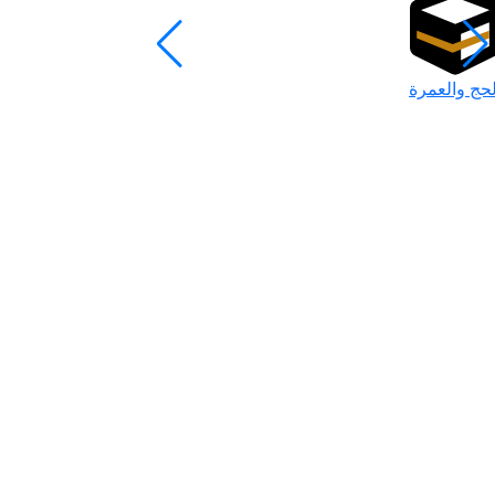
لحج والعمرة
رمضان