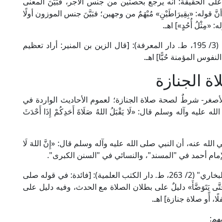
لى الحقيقة: أنه يرجع بحصتين من جنس الأجر، فبَيَّنَ المعنى
وله: «بِقِيرَاطَيْنِ» مُبْهَمٌ من وجهين؛ فبَيَّنَ جنس الموزون أولًا
: «مِثْلُ أُحُدٍ»] اهـ.
وقال الحافظ ابن حجر العسقلاني في "فتح الباري" (3/ 195، ط. دار المعرفة): [قال الزين بن المنير: أراد تعظيم
 النفوس المؤمنة حُبًّا] اهـ.
ة الجنازة
لأصغر- شرطٌ لصحة صلاة الجنازة؛ لعموم الأحاديث الواردة في
آله وسلم قال: «لَا يَقْبَلُ اللهُ صَلَاةَ أَحَدِكُمْ إِذَا أَحْدَثَ
ضي الله عنه، أن النبي صلى الله عليه وآله وسلم قال: «إِنَّ اللهَ لَا
لٍ» أخرجه الإمام أحمد في "المسند"، والنسائي في "السنن الكبرى".
قال شمس الدين السفيري في "شرحه على صحيح البخاري" (2/ 263، ط. دار الكتب العلمية): [فائدة: في قوله صلى
َثَ حَتَّى يَتَوَضَّأَ» دليلٌ على بطلان الصلاة مع الحدث، وفيه دليل على
، أًو صلاة جنازة] اهـ.
هم: