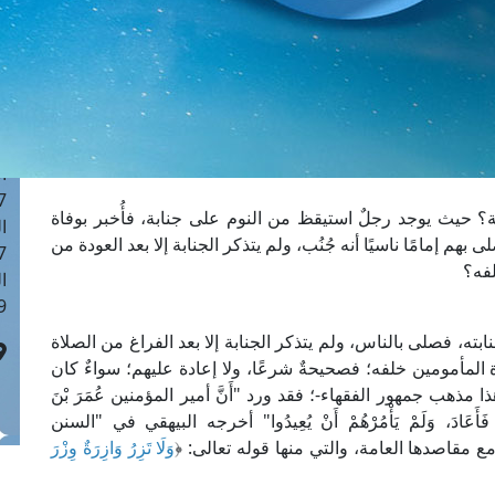
ا
 :42
ا
 :18
ا
 : 1
ا
7
ة؟ حيث يوجد رجلٌ استيقظ من النوم على جنابة، فأُخبر بوفاة
ا
م إمامًا ناسيًا أنه جُنُب، ولم يتذكر الجنابة إلا بعد العودة من
: 43
فه؟
ا
 :8
لجنابته، فصلى بالناس، ولم يتذكر الجنابة إلا بعد الفراغ من الصلاة
اة المأمومين خلفه؛ فصحيحةٌ شرعًا، ولا إعادة عليهم؛ سواءٌ كان
ذا مذهب جمهور الفقهاء-؛ فقد ورد "أَنَّ أمير المؤمنين عُمَرَ بْنَ
ٌ، فَأَعَادَ، وَلَمْ يَأْمُرْهُمْ أَنْ يُعِيدُوا" أخرجه البيهقي في "السنن
ع مقاصدها العامة، والتي منها قوله تعالى: ﴿
وَلَا تَزِرُ وَازِرَةٌ وِزْرَ