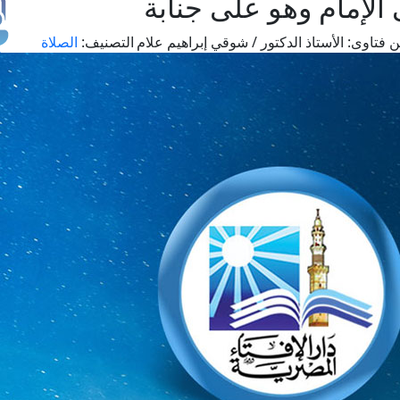
الإمام وهو على جنابة
 فتاوى:
الأستاذ الدكتور / شوقي إبراهيم علام
التصنيف:
الصلاة
طل
اس
حج
ال
م
الق