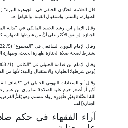
الطهارة، والستر، واستقبال القبلة، والقيام] اهـ.
الجنازة: [واتفق الأكثر على أنَّ من شرطها الطهارة، كم
يشترط لصحة صلاة الجنازة طهارة الحدث، وطهارة الن
[ومن شرطها: الطهارة والاستقبال والنية؛ لأنها من ا
أكبر أو أصغر حرم عليه الصلاة)؛ لما روى ابن عمر رضي ا
اللهُ الصَّلَاةَ بِغَيْرِ طُهُورٍ» رواه مسلم. وهو يَعُمّ
الجنازة] اهـ.
آراء الفقهاء في حكم صلاة
على جنابة