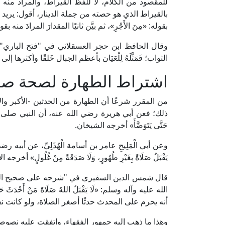
للمقصود من الكلام، لا للفظ القيراط، والمراد منه ع
بالقيراط الذي هو حصته من جملة الدينار، أقول: يريد أنَّ ق
بقوله: «مِنَ الأَجْرِ»، ثم بيَّن ثانيًا المقدارَ المرادَ منه بقوله
الثواب؛ فَمَثَّلَهُ لِلْعَيَان بأعظم الجبال خَلقًا وأكثرها إلى
اشتراط الطهارة لصحة صلا
من المقرر شرعًا أن الطهارة من الحدثين -الأكبر وا
ذلك؛ فعن أبي هريرة رضي الله عنه، أن النبي صلى الله عليه و
حَتَّى يَتَوَضَّأَ» أخرجه الشيخان.
وعن أبي الْمَلِيحِ عامر بن أسامة الْهُذَلِيِّ، عن أبيه ر
يَقْبَلُ صَلَاةً بِغَيْرِ طُهُورٍ، وَلَا صَدَقَةً مِنْ غُلُو
الله عليه وآله وسلم: «لَا يَقْبَلُ اللهُ صَلَاةَ مَنْ أَحْد
أنه يحرم على المحدث حدثًا أصغر الصلاة، ولو كانت نفلًا
وهذا ما ذهب إليه جمهور الفقهاء، واتفقت عليه نصوص