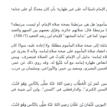
إمام ناسيًا أنه على غير طهارة؛ بأن كان محدثًا، أو على جنابة؛
لمأموم؛ هل هي مرتطبةٌ بصحة صلاة الإمام، أو ليست مرتبطة؟
 مرتبطةً قال: صلاتهم جائزة، وفرَّق بعضهم بين السهو والعمد
كما في "بداية المجتهد" للإمام ابن رشد الحفيد (1/ 166).
بلة: إلى صحة صلاة المأموم مطلقًا، ولا إعادة عليه، سواءٌ كان
صحة انعقاد صلاة المأموم على صحة صلاة إمامه، ولأنه لا يجزئ عن
ة إمامه؛ بدليل أن الإمام يُحْدِثُ في الصلاة فينصرف، ويبني
تقاض طهارة إمامه مع أنه مُتَّبِعٌ له. وقد روي ذلك عن عمر،
الحسن البصري، وسعيد بن جبير، والأوزاعي، وسليمان بن حرب،
ُمَرَ بْنَ الْخَطَّابِ رَضِيَ اللهُ عَنْهُ صَلَّى بِالنَّاسِ وَهُوَ جُنُبٌ،
بيهقي في "السنن الكبرى"، والدارقطني في "السنن"، وابن أبي شيبة في
ثْمَانَ بْنَ عَفَّانَ رَضِيَ اللهُ عَنْهُ صَلَّى بِالنَّاسِ وَهُوَ جُنُبٌ،