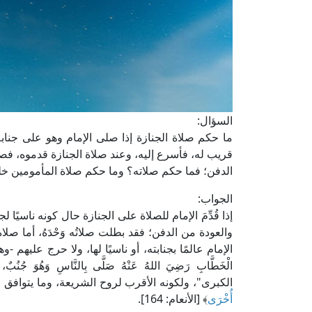
السؤال:
ما حكم صلاة الجنازة إذا صلى الإمام وهو على جناب
قريب له، فأسرع إليه، وعند صلاة الجنازة قدموه، فصلى به
الدفن؛ فما حكم صلاته؟ وما حكم صلاة المأمومين خل
الجواب:
إذا قُدِّمَ الإمام للصلاة على الجنازة حال كونه ناسيًا 
والعودة من الدفن؛ فقد بطلت صلاتُه وَحْدَهُ، أما صل
الإمام عالمًا بجنابته، أو ناسيًا لها، ولا حرج عليهم -وه
الْخَطَّابِ رَضِيَ اللهُ عَنْهُ صَلَّى بِالنَّاسِ وَهُوَ جُنُب
الكبرى"، ولكونه الأقرب لروح الشريعة، وما يتوافق م
أُخْرَى
﴾ [الأنعام: 164].