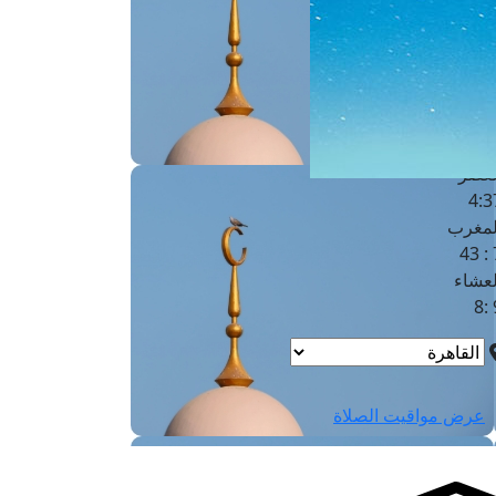
لفجر
4
لشروق
6
لظهر
1
لعصر
4:3
لمغرب
7 
لعشاء
9
عرض مواقيت الصلاة