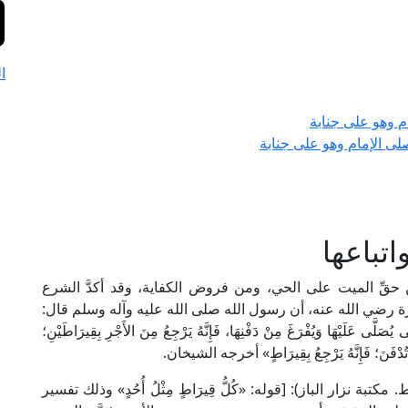
ا
ام وهو على جنابة
لى الإمام وهو على جنابة
تباعها
ن حقِّ الميت على الحي، ومن فروض الكفاية، وقد أكدَّ الشرع
ة رضي الله عنه، أن رسول الله صلى الله عليه وآله وسلم قال:
 يُصَلَّى عَلَيْهَا وَيُفْرَغَ مِنْ دَفْنِهَا، فَإِنَّهُ يَرْجِعُ مِنَ الأَجْرِ بِقِيرَاطَيْنِ؛
َنْ تُدْفَنَ؛ فَإِنَّهُ يَرْجِعُ بِقِيرَاطٍ» أخرجه الشيخان.
الإمام الطيبي في "شرح المشكاة" (4/ 1393، ط. مكتبة نزار الباز): [قوله: «كُلُّ قِيرَاطٍ مِثْلُ أُحُدٍ» وذلك تفسير