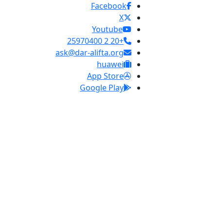
Facebook
X
Youtube
+20 2 25970400
ask@dar-alifta.org
huawei
App Store
Google Play