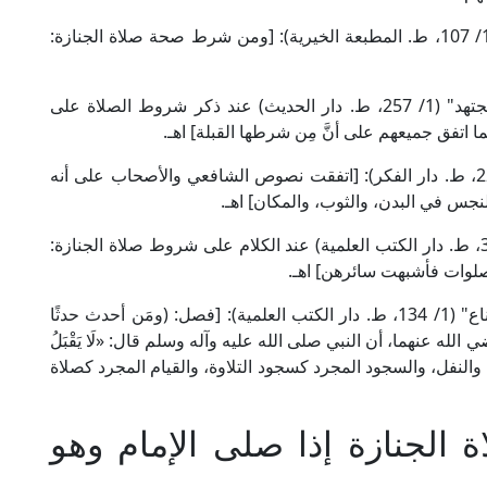
قال العلامة الحدَّادِي الحنفي في "الجوهرة النيرة" (1/ 107، ط. المطبعة الخيرية): [ومن شرط صحة صلاة الجنازة:
وقال الإمام ابن رشد الحفيد المالكي في "بداية المجتهد" (1/ 257، ط. دار الحديث) عند ذكر شروط الصلاة على
ا اتفق جميعهم على أنَّ مِن شرطها القبلة] اهـ.
وقال الإمام النووي الشافعي في "المجموع" (5/ 222، ط. دار الفكر): [اتفقت نصوص الشافعي والأصحاب على أنه
جس في البدن، والثوب، والمكان] اهـ.
وقال الإمام ابن قدامة الحنبلي في "الكافي" (1/ 363، ط. دار الكتب العلمية) عند الكلام على شروط صلاة الجنازة:
لصلوات فأشبهت سائرهن] اهـ.
وقال أبو السعادات البهوتي الحنبلي في "كشاف القناع" (1/ 134، ط. دار الكتب العلمية): [فصل: (ومَن أحدث حدثًا
لله عنهما، أن النبي صلى الله عليه وآله وسلم قال: «لَا يَقْبَلُ
ُ الفرض، والنفل، والسجود المجرد كسجود التلاوة، والقيام المجرد كصلاة
 الجنازة إذا صلى الإمام وهو