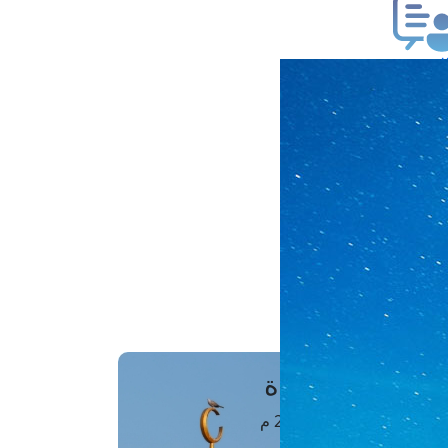
ب فتوى
تعلام عن فتوى
ز موعد
فتوى الهاتفية
َواقِيتُ الصَّـــلاة
اهرة · 08 أغسطس 2026 م