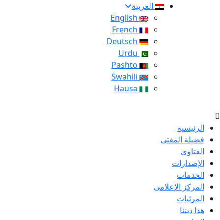
العربية
English
French
Deutsch
Urdu
Pashto
Swahili
Hausa
الرئيسية
فضيلة المفتى
الفتاوى
الإصدارات
الخدمات
المركز الإعلامى
المرئيات
هذا ديننا