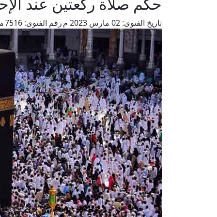
حكم صلاة ركعتين عند الإح
تاريخ الفتوى:
02 مارس 2023 م
رقم الفتوى:
7516
من