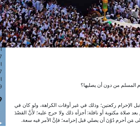
ا
 :42
ا
 :18
ا
 : 1
ا
7
ا
: 43
ا
م المسلم من دون أن يصليها؟
 :8
 قبل الإحرام ركعتين؛ وذلك في غير أوقات الكراهة، ولو كان في
صلاة مكتوبة أو نافلة: أجزأه ذلك ولا حرج عليه؛ لأَنَّ القصْدَ
 على مَن أحرم دُوْنَ أن يصلي قبل إحرامه؛ فإنَّ الأمر فيه سعة.