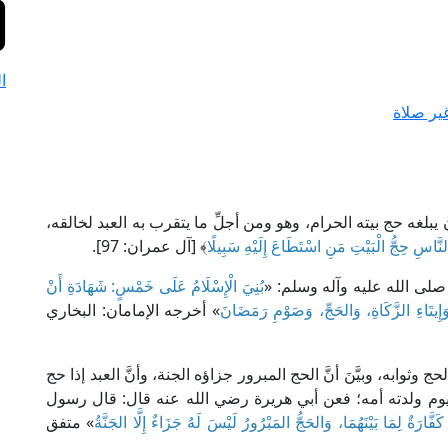
ا
ير صلاة
ن يبلغه حج بيته الحرام، وهو ومن أجلِّ ما يتقرب به العبد لخالقه،
لنَّاسِ حِجُّ الْبَيْتِ مَنِ اسْتَطَاعَ إِلَيْهِ سَبِيلًا
﴾ [آل عمران: 97].
لى الله عليه وآله وسلم: «
بُنِيَ الْإِسْلَامُ عَلَى خَمْسٍ: شَهَادَةِ أَنْ
 وَإِيتَاءِ الزَّكَاةِ، وَالحَجِّ، وَصَوْمِ رَمَضَانَ
» أخرجه الإمامان: البخاري
وابه، وبيَّنَ أنَّ الحج المبرور جزاؤه الجنة، وأنَّ العبد إذا حج
كيوم ولدته أمه؛ فعن أبي هريرة رضي الله عنه قال: قال رسول
فَّارَةٌ لِمَا بَيْنَهُمَا، وَالحَجُّ المَبْرُورُ لَيْسَ لَهُ جَزَاءٌ إِلَّا الجَنَّةُ
» متفق