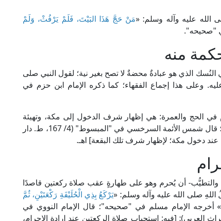
 الله عليه وآله وسلم: «
مَنْ حَجَّ هَذَا البَيْتَ، فَلَمْ يَرْفُثْ، وَلَمْ
ي "صحيحه".
كمة منه
في النُسك الذي هو عبادةٌ محضةٌ لا تصح بغير نية؛ لقول النبي صلى
يه. وعلى هذا إجماع الفقهاء؛ كما ذكره الإمام ابن حزم في
رام في الحج والعمرة: هي إظهار شرف الدخول إلى مكة، وتهيئة
النفسِ لما يلزمها من التجرد لإقامة شعائر الله تعالى؛ قال شمس الأئمة السرخسي في "المبسوط" (4/ 167، ط. دار
 عند دخول مكة؛ لإظهار شرف تلك البقعة] اهـ.
رام
س والتطيُّب- أن يُحرم وهو على طهارةٍ عقب صلاة ركعتين قاصدًا
لُ اللهِ صلى الله عليه وآله وسلم: «
يَرْكَعُ بِذِي الْحُلَيْفَةِ رَكْعَتَيْنِ، ثُمَّ
 أخرجه الإمام مسلم في "صحيحه"؛ قال الإمام النووي في
/ 92، ط. دار إحياء التراث العربي): [فيه: استحباب صلاةِ الركعتين عند إرادة الإحرام،