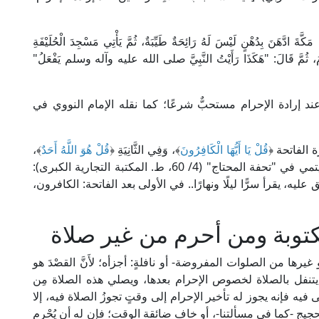
َهَنَ بِدُهْنٍ لَيْسَ لَهُ رَائِحَةٌ طَيِّبَةٌ، ثُمَّ يَأْتِي مَسْجِدَ الْحُلَيْفَةِ
أَحْرَمَ، ثُمَّ قَالَ: "هَكَذَا رَأَيْتُ النَّبِيَّ صلى الله عليه وآله وسلم يَفْعَلُ"
عند إرادة الإحرام مستحبٌّ شرعًا؛ كما نقله الإمام النووي في
 الفاتحة ﴿
قُلْ يَا أَيُّهَا الْكَافِرُونَ
﴾، وَفِي الثَّانِيَةِ ﴿
قُلْ هُوَ اللَّهُ أَحَدٌ
﴾،
ويُسِرُّ فيهما بالقراءة؛ قال شهاب الدين ابن حجر الهيتمي في "تحفة المحتاج" (4/ 60، ط. المكتبة التجارية الكبرى):
 عليه، يقرأ سرًّا ليلًا ونهارًا.. في الأولى بعد الفاتحة: الكافرون،
توبة ومن أحرم من غير صلاة
أو غيرها من الصلوات المفروضة- أو نافلةٍ: أجزأه؛ لأَنَّ القصْدَ هو
لى أن يتنفل بالصلاة لخصوص الإحرام بعدها، ويصلي هذه الصلاة مِن
 فيه فإنه يجوز له تأخير الإحرام إلى وقتٍ تجوزُ الصلاة فيه، إلا
يج -كما في مسألتنا-، أو خاف ضائقة الوقت؛ فإن له أن يُحْرِم