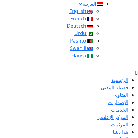
العربية
English
French
Deutsch
Urdu
Pashto
Swahili
Hausa
الرئيسية
فضيلة المفتى
الفتاوى
الإصدارات
الخدمات
المركز الإعلامى
المرئيات
هذا ديننا