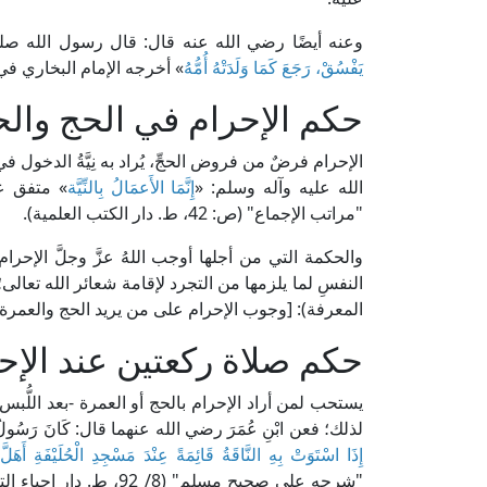
وعنه أيضًا رضي الله عنه قال: قال رسول الله صلى
يَفْسُقْ، رَجَعَ كَمَا وَلَدَتْهُ أُمُّهُ
» أخرجه الإمام البخاري ف
حكم الإحرام في الحج والح
الإحرام فرضٌ من فروض الحجِّ، يُراد به نِيَّةُ الدخول 
الله عليه وآله وسلم: «
إِنَّمَا الأَعمَالُ بِالنِّيَّة
» متفق عل
"مراتب الإجماع" (ص: 42، ط. دار الكتب العلمية).
والحكمة التي من أجلها أوجب اللهُ عزَّ وجلَّ الإح
المعرفة): [وجوب الإحرام على من يريد الحج والعمرة
حكم صلاة ركعتين عند الإح
يستحب لمن أراد الإحرام بالحج أو العمرة -بعد اللُّب
لذلك؛ فعن ابْنِ عُمَرَ رضي الله عنهما قال: كَانَ رَسُو
إِذَا اسْتَوَتْ بِهِ النَّاقَةُ قَائِمَةً عِنْدَ مَسْجِدِ الْحُلَيْفَةِ أَهَلَّ
»
"شرحه على صحيح مسلم" (8