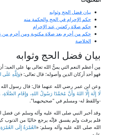
المحتويات
بيان فضل الحج وثوابه
حكم الإحرام في الحج والحكمة منه
حكم صلاة ركعتين عند الإحرام
حكم من أحرم بعد صلاة مكتوبة ومن أحرم من غ
الخلاصة
بيان فضل الحج وثوابه
مِن أعظم النعم التي يمنُّ الله تعالى بها على العبد: أ
فهو أحد أركان الدين وأصوله؛ قال تعالى: ﴿
وَلِلَّهِ عَلَى ا
وعن ابن عمر رضي الله عنهما قال: قال رسول الله ص
لَا إِلَهَ إِلَّا اللهُ وَأَنَّ مُحَمَّدًا رَسُولُ اللهِ، وَإِقَامِ الصَّلَاةِ،
-واللفظ له- ومسلم في "صحيحيهما".
وقد أخبر النبي صلى الله عليه وآله وسلم عن فضل الحج وث
فلم يرفث ولم يفسق فإنَّه يرجع خاليًا من الذنوب 
الله صلى الله عليه وآله وسلم: «
العُمْرَةُ إِلَى العُمْرَةِ كَ
عليه.