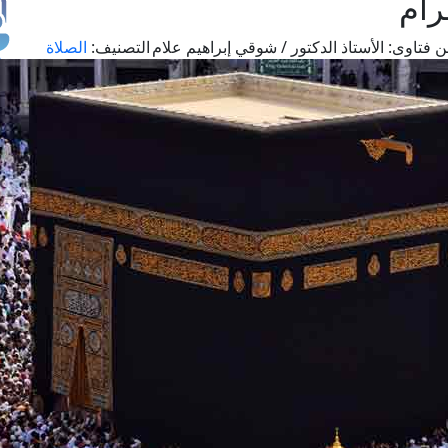
رام
 فتاوى:
الأستاذ الدكتور / شوقي إبراهيم علام
التصنيف:
الصلاة
طل
اس
حج
ال
م
الق