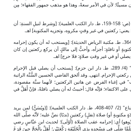
ن مسيئًا؛ لأن في الأمر سعةً، وهذا هو مذهب جمهور الفقهاء؛ مِن
قال علاء الدين الحصكفي الحنفي في "الدر المختار" (ص: 158-159، ط. دار الكتب العلمية): [وشرط لنيلِ السنةِ: أن
ا)؛ يعني: ركعتين في غير وقتٍ مكروه، وتجزيه المكتوبة] اهـ.
وقال الإمام ابن عبد البر المالكي في "الكافي" (1/ 364، ط. مكتبة الرياض الحديثة): [ويستحب له أن يكون إحرامه
توبةٍ أو نافلةٍ: أجزأه، وأحبُّ إلى مالكٍ أن يركع ركعتين إن كان
 يصلي أو في غير وقتِ صلاةٍ: فلا حرج] اهـ.
وقال جمال الدين الإسنوي الشافعي في "المهمات" (4/ 289، ط. دار ابن حزم): [يستحب أن يصلي قبل الإحرام
كعتي الإحرام. انتهى. وقد ألحق القاضي الحسين السُّنَّة الراتبة
ي إغناء الفرض عن هاتين الركعتين؛ لأنهما سنَّة مقصودة،
 الاكتفاء؛ فإنَّه قال: أحببتُ له أن يصلي نافلةً، فإنْ أَهَلَّ في
وقال أبو السعادات البهوتي الحنبلي في "كشاف القناع" (2/ 407-408، ط. دار الكتب العلمية): [(ويُسَنُّ) لمن يريد
ٍ مكتوبةٍ أو) صلاة (نفلٍ) ركعتين (ندبًا) نصَّ عليه؛ لأنَّه صلَّى الله
ائيُّ، (وهو) أي: إحرامه عقب الصلاة (أَوْلَى)؛ لحديث ابن عبَّاسٍ رضي
َا صَلَّى فِي مَسْجِدِهِ بِذِي الْحُلَيْفَةِ رَكْعَتَيْنِ؛ أَهَلَّ بِالْحَجِّ حِينَ فَرَغَ