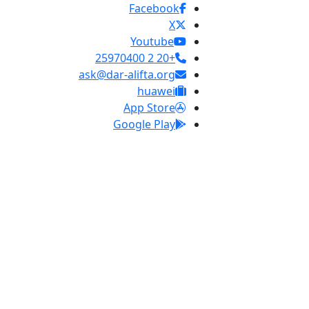
Facebook
X
Youtube
+20 2 25970400
ask@dar-alifta.org
huawei
App Store
Google Play