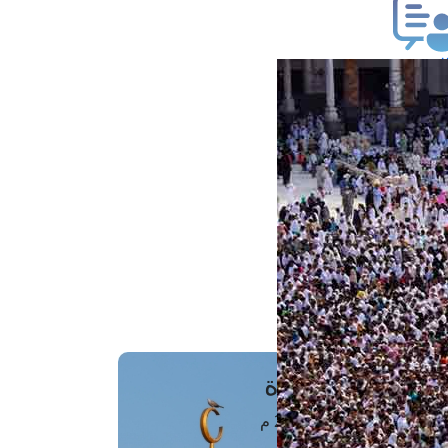
ب فتوى
تعلام عن فتوى
ز موعد
فتوى الهاتفية
َواقِيتُ الصَّـــلاة
اهرة · 08 أغسطس 2026 م