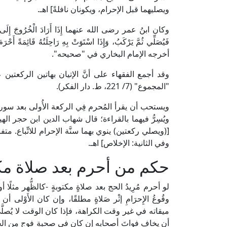
ويصليهما قبل الإحرام، ويكونان نافلةً] اهـ.
وكان ابنُ عمر رضى الله عنهما إِذَا أَرَادَ الْخُرُوجَ إِلَى مَكَّةَ ادّ
فَيُصَلِّي ثُمَّ يَرْكَبُ، وَإِذَا اسْتَوَتْ بِهِ رَاحِلَتُهُ قَائِمَةً 
أخرجه الإمام البخاري في "صحيحه".
وقد أجمع الفقهاء على أنَّ الإتيان بهاتين الركعتين 
"المجموع" (7/ 221، ط. دار الفكر).
ويستحب أن يقرأ المُحرم فِي الركعة الأُولى بعد سورة
[(ويصلي ركعتين) ينوي بهما سنَّة الإحرام للاتِّباع. متفق
وفي الثانية: الإخلاص] اهـ.
حكم من أحرم بعد صلاة مك
لو أحرم مُرِيدُ الحج بعد صلاةٍ مكتوبةٍ -كالظُّهر مثلًا 
وقُوعُ الإِحرَامِ إثْر صَلاةٍ مطلقًا، وإن كان الأَوْ
ميقاته في غير وقت الكراهة، فإذا كان الوقت لا يُصلَّى
أن يخاف فواتَ أصحابه إن كان في صحبةِ فوجٍ مِن الحج