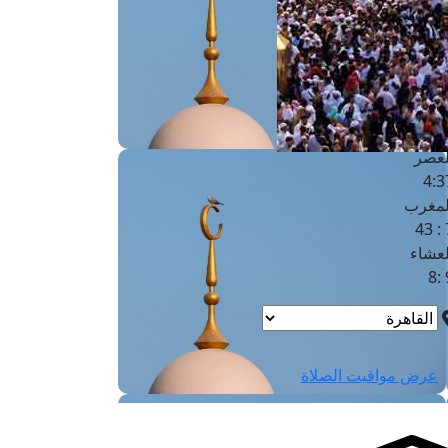
لفجر
4
لشروق
6
لظهر
1
لعصر
4:3
لمغرب
7 
لعشاء
9
عرض مواقيت الصلاة