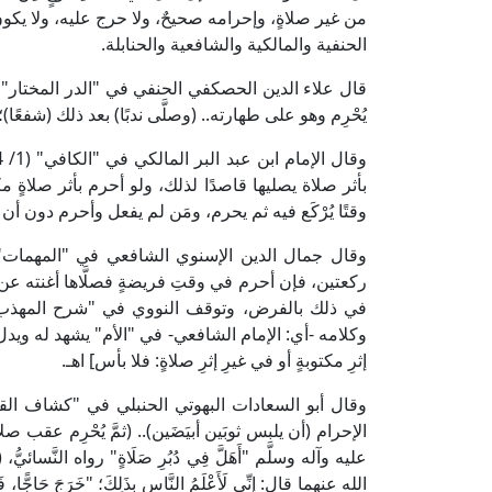
من غير صلاةٍ، وإحرامه صحيحٌ، ولا حرج عليه، ولا يكو
الحنفية والمالكية والشافعية والحنابلة.
يُحْرِم وهو على طهارته.. (وصلَّى ندبًا) بعد ذلك (شفعً
بأثر صلاة يصليها قاصدًا لذلك، ولو أحرم بأثر صلاةٍ مك
وقتًا يُرْكَع فيه ثم يحرم، ومَن لم يفعل وأحرم دون أن
ركعتين، فإن أحرم في وقتِ فريضةٍ فصلَّاها أغنته عن ر
في ذلك بالفرض، وتوقف النووي في "شرح المهذب" ف
وكلامه -أي: الإمام الشافعي- في "الأم" يشهد له ويدل على
إثرِ مكتوبةٍ أو في غيرِ إثرِ صلاةٍ: فلا بأس] اهـ.
الإحرام (أن يلبس ثوبَين أبيَضَين).. (ثمَّ يُحْرِم عقب صلاة
عليه وآله وسلَّم "أَهَلَّ فِي دُبُرِ صَلَاةٍ" رواه النَّس
الله عنهما قال: إِنِّي لَأَعْلَمُ النَّاسِ بِذَلِكَ؛ "خَرَجَ حَاجًّا، فَلَمّ