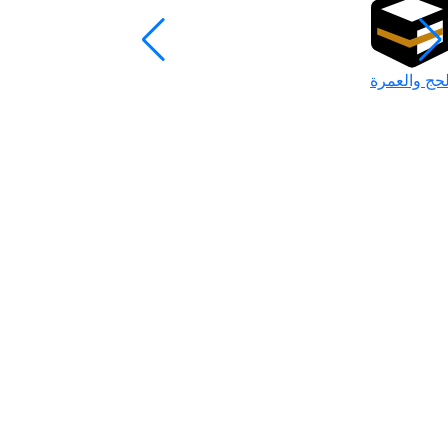
لحج والعمرة
رمضان