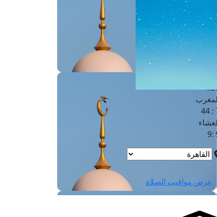
لفجر
4
لشروق
6
لظهر
1
لعصر
4:3
لمغرب
7 
لعشاء
9
عرض مواقيت الصلاة