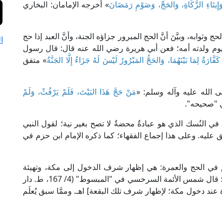
 وَإِيتَاءِ الزَّكَاةِ، وَالحَجِّ، وَصَوْمِ رَمَضَانَ
» أخرجه الإمامان: البخاري
وابه، وبيَّنَ أنَّ الحج المبرور جزاؤه الجنة، وأنَّ العبد إذا حج
ا
كيوم ولدته أمه؛ فعن أبي هريرة رضي الله عنه قال: قال رسول
فَّارَةٌ لِمَا بَيْنَهُمَا، وَالحَجُّ المَبْرُورُ لَيْسَ لَهُ جَزَاءٌ إِلَّا الجَنَّةُ
» متفق
 الله عليه وآله وسلم: «
مَنْ حَجَّ هَذَا البَيْتَ، فَلَمْ يَرْفُثْ، وَلَمْ
ي "صحيحه".
ول في النُسك الذي هو عبادةٌ محضةٌ لا تصح بغير نية؛ لقول النبي
 عليه. وعلى هذا إجماع الفقهاء؛ كما ذكره الإمام ابن حزم في
رام في الحج والعمرة: هي إظهار شرف الدخول إلى مكة، وتهيئة
النفسِ لما يلزمها من التجرد لإقامة شعائر الله تعالى؛ قال شمس الأئمة السرخسي في "المبسوط" (4/ 167، ط. دار
ند دخول مكة؛ لإظهار شرف تلك البقعة] اهـ. وممَّا سبق يُعلَم