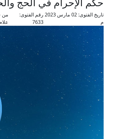
حكم الإحرام في الحج والح
تاريخ الفتوى:
02 مارس 2023
رقم الفتوى:
من ف
م
7633
علام