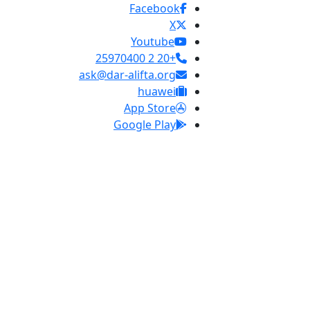
Facebook
X
Youtube
+20 2 25970400
ask@dar-alifta.org
huawei
App Store
Google Play