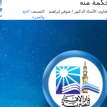
كمة منه
تاوى:
الأستاذ الدكتور / شوقي إبراهيم
التصنيف:
الحج
طل
والعمرة
اس
حج
ال
م
الق