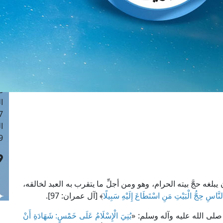
ا
 :41
ا
 :17
ا
 : 1
ا
8
ا
: 44
ا
 :9
يبلغه حجَّ بيته الحرام، وهو ومن أجلِّ ما يتقرب به العبد لخالقه،
لنَّاسِ حِجُّ الْبَيْتِ مَنِ اسْتَطَاعَ إِلَيْهِ سَبِيلًا
﴾ [آل عمران: 97].
لى الله عليه وآله وسلم: «
بُنِيَ الْإِسْلَامُ عَلَى خَمْسٍ: شَهَادَةِ أَنْ