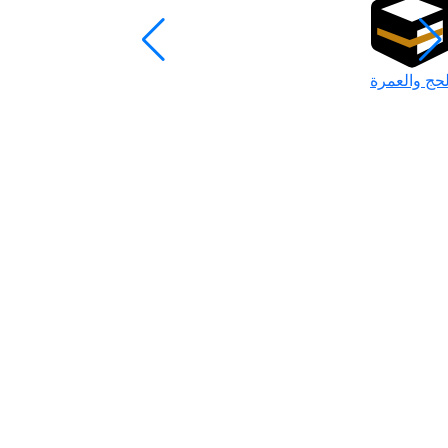
لحج والعمرة
رمضان