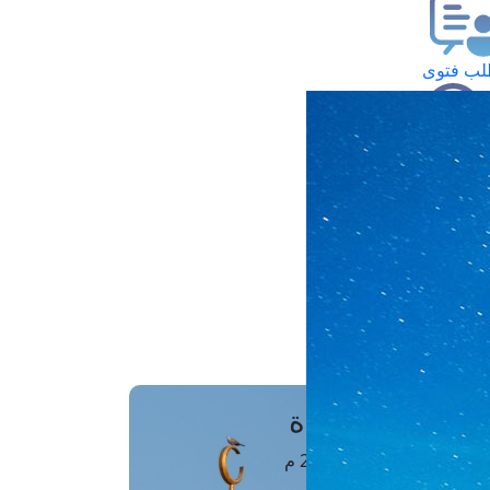
ب فتوى
تعلام عن فتوى
ز موعد
فتوى الهاتفية
َواقِيتُ الصَّـــلاة
اهرة · 07 أغسطس 2026 م