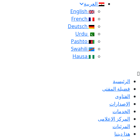
العربية
English
French
Deutsch
Urdu
Pashto
Swahili
Hausa
الرئيسية
فضيلة المفتى
الفتاوى
الإصدارات
الخدمات
المركز الإعلامى
المرئيات
هذا ديننا