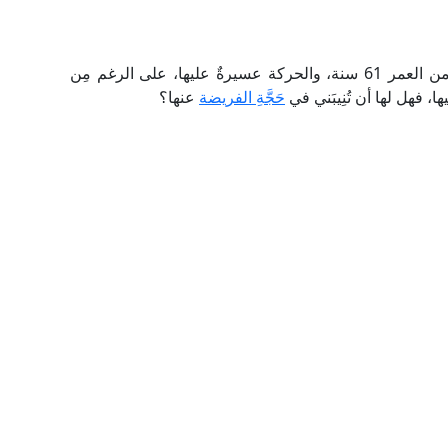
؟ فأختي تبلغ من العمر 61 سنة، والحركة عسيرةٌ عليها، على الرغم مِن
ا، فهل لها أن تُنِيبَني في
حَجَّةِ الفريضة
عنها؟