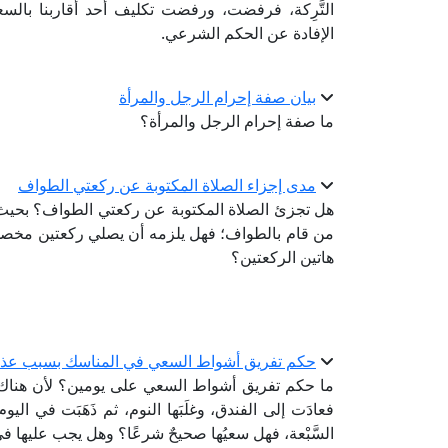
التَّرِكة، فرفضت، ورفضت تكليف أحد أقاربنا بال
الإفادة عن الحكم الشرعي.
بيان صفة إحرام الرجل والمرأة
ما صفة إحرام الرجل والمرأة؟
مدى إجزاء الصلاة المكتوبة عن ركعتي الطواف
هل تجزئ الصلاة المكتوبة عن ركعتي الطواف؟ بحيث إنه
من قام بالطواف؛ فهل يلزمه أن يصلي ركعتين مخصوصت
هاتين الركعتين؟
حكم تفريق أشواط السعي في المناسك بسبب عذ
ما حكم تفريق أشواط السعي على يومين؟ لأن هناك امر
فعادَت إلى الفندق، وغلَبَها النوم، ثم ذَهَبَت في ال
السَّبْعة، فهل سعيُها صحيحٌ شرعًا؟ وهل يجب عليها