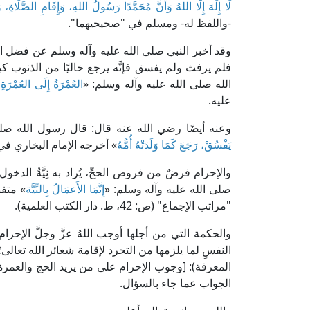
لَا إِلَهَ إِلَّا اللهُ وَأَنَّ مُحَمَّدًا رَسُولُ اللهِ، وَإِقَامِ الصَّلَاةِ،
-واللفظ له- ومسلم في "صحيحيهما".
وقد أخبر النبي صلى الله عليه وآله وسلم عن فضل الحج وث
فلم يرفث ولم يفسق فإنَّه يرجع خاليًا من الذنوب 
الله صلى الله عليه وآله وسلم: «
العُمْرَةُ إِلَى العُمْرَةِ كَ
عليه.
وعنه أيضًا رضي الله عنه قال: قال رسول الله صلى
يَفْسُقْ، رَجَعَ كَمَا وَلَدَتْهُ أُمُّهُ
» أخرجه الإمام البخاري ف
والإحرام فرضٌ من فروض الحجِّ، يُراد به نِيَّةُ الدخ
صلى الله عليه وآله وسلم: «
إِنَّمَا الأَعمَالُ بِالنِّيَّة
» متفق
"مراتب الإجماع" (ص: 42، ط. دار الكتب العلمية).
والحكمة التي من أجلها أوجب اللهُ عزَّ وجلَّ الإح
المعرفة): [وجوب الإحرام على من يريد الحج والعمرة ع
الجواب عما جاء بالسؤال.