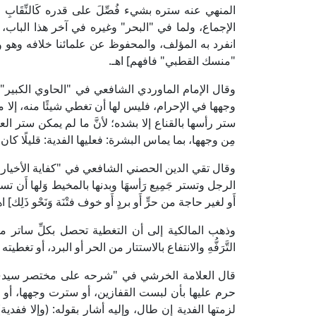
المنهي عنه ستره بشيء فُصِّلَ على قدره كَالنِّقَاب
الإجماع، ولما في "البحر" وغيره في آخر هذا البا
انفرد به المؤلف، والمحفوظ عن علمائنا خلافه وهو 
"منسك القطبي" فافهم] اهـ.
وجهها في الإحرام، فليس لها أن تغطي شيئًا منه، إلا 
ستر رأسها بالقناع إلا بشده؛ لأنَّ ما لم يمكن ستر
مِن وجهها، بما يماس البشرة: فعليها الفدية: قليلًا كان أو
الرجل وتستر جَمِيع رَأسهَا وبدنها بالمخيط وَلها أَن تستر
أَو لغير حاجة من حرٍّ أَو بردٍ أَو خوف فتْنَة وَنَحْو ذَلِك] اه
وذهب المالكية إلى أن التغطية تحصل بكلِّ ساتر مط
التَّرَفُّهِ والانتفاع بالاستتار من الحر أو البرد، أو تغطيت
حرم عليها بأن لبست القفازين، أو سترت وجهها، أو 
لزمتها الفدية إن طال، وإليه أشار بقوله: (وإلا ففدي