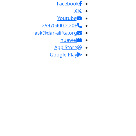
Facebook
X
Youtube
+20 2 25970400
ask@dar-alifta.org
huawei
App Store
Google Play