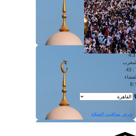
لفجر
4
لشروق
6
لظهر
1
لعصر
4:3
لمغرب
7 
لعشاء
9
عرض مواقيت الصلاة