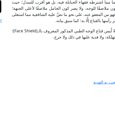
وهما مما اشترطه فقهاء الحنابلة فيه، بل هو أقرب للسدل؛ حيث
 ملاصقًا للوجه، ولا يضر كون الحامل ملاصقًا لأعلى الجبهة؛
ه فهو من المعفو عنه، على نحو ما نصَّ عليه الشافعية مما استعلى
سها بالقناع إلَّا به؛ كما سبق بيانه.
ا
وعلى ذلك؛ فإنه يجوز للمرأة شرعًا حال كونها مُحرِمةً لُبس قناع الوجه الطبي المذكور المعروف بالـ(Face Shield)؛
تهلكة، ولا فدية عليها في ذلك ولا حرج.
ب به الفدية