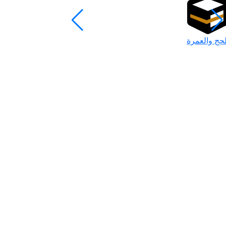
لحج والعمرة
رمضان