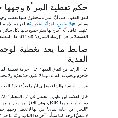
حكم تغطية المرأة وجهها ح
اتفق الفقهاء على أنَّ المرأة محظورٌ عليها تغطية وجه
وسلم: «
وَلاَ تَنْتَقِبِ المَرْأَةُ المُحْرِمَةُ
» أخرجه الإمام 
عنهما. فأفاد أنَّه "يباح لها ستر جميع بدنها بكل ساتر؛
القسطلاني في "إرشاد الساري" (3/ 311، ط. المطبعة الأميرية الكبرى).
ضابط ما يعد تغطية لوجه
الفدية
على الرغم من اتفاق الفقهاء على حرمة تغطية المرأة و
فيَحرُم وتجب به الفدية، وما لا يكون فلا يحرُم ولا تج
فذهب الحنفية والشافعية إلى أنَّ ما يعدُّ تغطيةً للوجه
دمٌ، والربع منهما كالكل، وفي الأقل من يوم أو من
"البحر" عن "غاية البيان": مِن أنها لا تغطي وجهها إج
لا يمسُّ الوجهَ كما سيأتي آخر هذا الباب، وأمَّا ما في