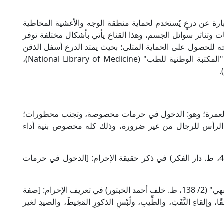
وجه الطبي أو واقي الوجه (Face Shield): عبارة عن درعٍ يُستخدم لحماية منطقة الوجه والأغشية المخاطية
ات وتناثر سوائل الجسم، وهذا القناع يأتي بأشكال مختلفة توفر
لوجه للحصول على الحماية المثلى؛ بحيث يمتد الدرع أسفل الذقن
من الأمام إلى الأذنين بشكل جانبي؛ كما أفاد موقع "المكتبة الوطنية للطب" (National Library of Medicine)،
حج والعمرة؛ وهو: الدخول في حرمات مخصوصة، وتجنب محظورات؛
الرأس للرجال من غير ضرورة، وذلك كله مخصوص بنية أداء
قال كمال الدين ابن الهمام في "فتح القدير" (2/ 429، ط. دار الفكر) في ذكر حقيقة الإحرام: [الدخول في حرمات
وقال الإمام ابن عرفة [ت: 803هـ] في "المختصر الفقهي" (2/ 138، ط. خلف أحمد الخبتور) في تعريف الإحرام: [صفة
قاءِ التَّفَثِ، والطِّيبِ، ولُبْسِ الذكورِ المَخِيطَ، والصيدِ لغير