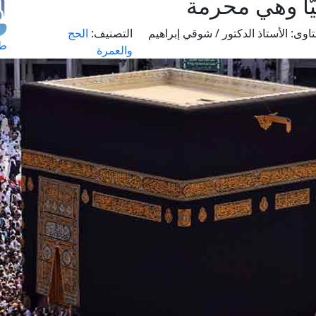
ًّا وهي محرمة
اوى:
الأستاذ الدكتور / شوقي إبراهيم
التصنيف:
الحج
طل
والعمرة
اس
حج
ال
م
الق