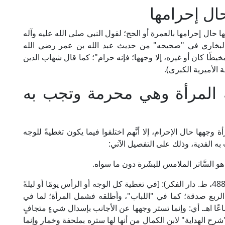
ال إحرامها
ها حال إحرامها بالعمرة أو الحج؛ لقول النبي صلى الله عليه وآله
البخاري في "صحيحه" من حديث عبد الله بن عمر رضي الله
 مخيطًا كان أو غيره، إلا وجهها؛ فإنه حرام"؛ كما قال شهاب الدين
 المرأة وهي محرمة وتجب به
جهها حال الإحرام، إلا أنَّهم اختلفوا فيما يكون تغطيةً للوجه
ب به الفدية، وذلك على التفصيل الآتي:
 هو السَّاتر الملامس للبشَرة دون ما سواه.
قال العلامة ابن عابدين الحنفي في "رد المحتار" (2/ 488، ط. دار الفكر): [في تغطية كل الوجه أو الرأس يومًا أو ليلةً
 الربع صدقة؛ كما في "اللباب"، وأطلقه فشمل المرأة؛ لما في
ماعًا اهـ. أي: وإنما تستر وجهها عن الأجانب بإسدال شيءٍ متجافٍ
 "شرح الهداية" لابن الكمال من أنها لها ستره بملحفة وخمار وإنما