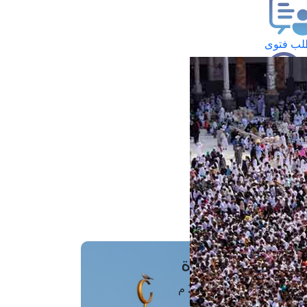
ب فتوى
تعلام عن فتوى
ز موعد
فتوى الهاتفية
َواقِيتُ الصَّـــلاة
اهرة · 08 أغسطس 2026 م