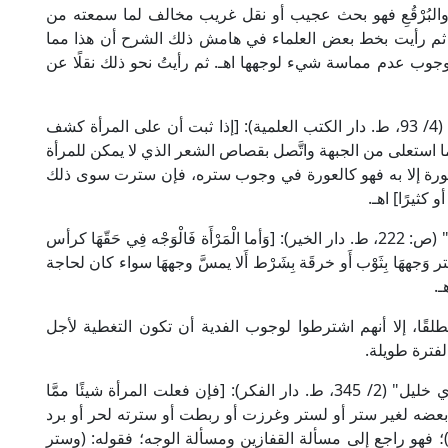
ِ والبُرْقُعِ فهو بحث عجيب أو نقل غريب مخالف لما سمعته من
ب، ثم رأيت بخط بعض العلماء في هامش ذلك الشرح أن هذا مما
وجوب عدم مماسة شيء لوجهها اهـ. ثم رأيتُ نحو ذلك نقلًا عن
وقال الإمام الماوردي الشافعي في "الحاوي الكبير" (4/ 93، ط. دار الكتب العلمية): [إذا ثبت أن على المرأة كشف
ما استعلى من الجبهة واتَّصل بقصاص الشعر الذي لا يمكن للمرأة
 العورة إلا به فهو كالعورة في وجوب ستره، فإن سترت سوى ذلك
 كثيرًا] اهـ.
وقال تقي الدين الحصني الشافعي في "كفاية الأخيار" (ص: 222، ط. دار الخير): [وَأما الْمَرْأَة فَالْوَجْه فِي حَقّهَا كرأس
 وَجههَا بِثَوْب أَو خرقَة بِشَرْط أَلا يمسَّ وجههَا سواء كان لحاجة
ـ.
لقًا، إلا أنهم اشترطوا لوجوب الفدية أن تكون التغطية لأجل
ه لفترة طويلة.
قال العلامة الخرشي في "شرحه على مختصر سيدي خليل" (2/ 345، ط. دار الفكر): [فإن فعلت المرأة شيئًا ممَّا
بعضه لغير ستر أو لستر وغرزت أو ربطت أو سترته لحر أو برد
ة)؛ فهو راجع إلى مسألة القفازين ومسألة الوجه؛ فقوله: (وستر