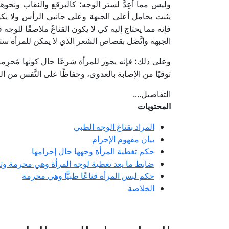
وليس مما أُعِدَّ لستر الوجه؛ كالبرقع والنقاب ونح
يثبت بحامل أعلى الجبهة وعلى جانبي الرأس ولا يكون
فإنه مما يحتاج إليه كي لا يكون القناعُ ملاصقًا للوج
الجبهة واتَّصَل بقصاص الشعر الذي لا يمكن للمرأة ستر رأ
توقيًا من الإصابة بالعدوى، وحفاظًا على النَّفس من ال
التفاصيل....
المحتويات
المراد بقناع الوجه الطبي
بيان مفهوم الإحرام
حكم تغطية المرأة وجهها حال إحرامها
ضابط ما يعد تغطية لوجه المرأة وهي محرمة وتج
حكم لبس المرأة قناعًا طبيًّا وهي محرمة
الخلاصة