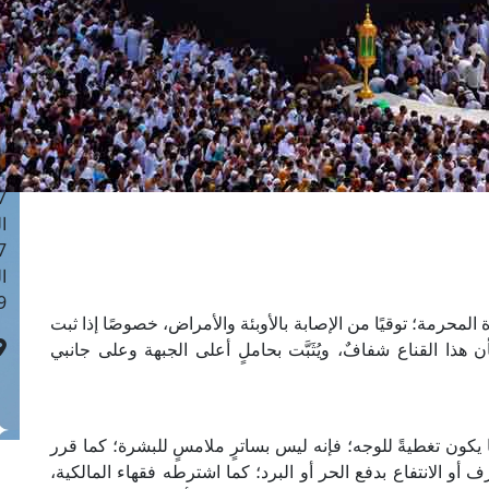
ا
 :42
ا
 :18
ا
 : 1
ا
7
ا
: 43
ا
 :8
قناع الوجه الطبي (Face Shield) للمرأة المحرمة؛ توقيًا من الإصابة بالأوبئة والأمراض، خصوصًا إذا ثبت
هذا القناع شفافٌ، ويُثَبَّت بحاملٍ أعلى الجبهة وعلى جانبي
ما يكون تغطيةً للوجه؛ فإنه ليس بساترٍ ملامسٍ للبشرة؛ كما قرر
لترف أو الانتفاع بدفع الحر أو البرد؛ كما اشترطه فقهاء المالكية،