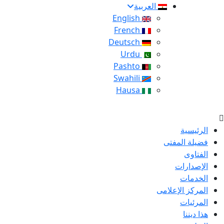
العربية
English
French
Deutsch
Urdu
Pashto
Swahili
Hausa
الرئيسية
فضيلة المفتى
الفتاوى
الإصدارات
الخدمات
المركز الإعلامى
المرئيات
هذا ديننا