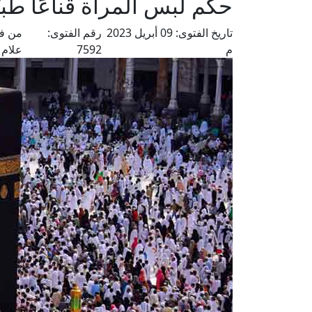
حكم لبس المرأة قناعًا طبي
تاريخ الفتوى:
09 أبريل 2023
رقم الفتوى:
من فت
م
7592
علام