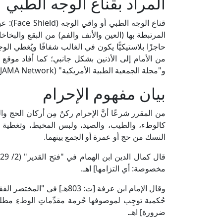
المراد بقناع الوجه الطبي
قناع ال
المرتبطة بها (العين والأنف والفم) من البقع والبخاخ
حاجزًا بلاستيكيًّا يكون في الغالب شفافًا ويُغطي ا
و"مجلة الجمعية الطبية الأمريكية" (JAMA Network).
بيان مفهوم الإحرام
من المقرر شرعًا أنَّ الإحرام ركنٌ مِن أركان ال
كالوطء، والطيب، والصيد، ولبس المخيط، وتغطية 
النسك من حج أو عمرة أو الجمع بينهما.
مخصوصة: أي التزامها] اهـ.
حُكمية توجِب لموصوفها حُرمة مقدِّماتِ الوطءِ مطلقًا، وإل
ضرورة] اهـ.