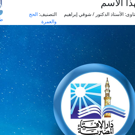
ا الاسم
اوى:
الأستاذ الدكتور / شوقي إبراهيم
التصنيف:
الحج
طل
والعمرة
اس
حج
ال
م
الق