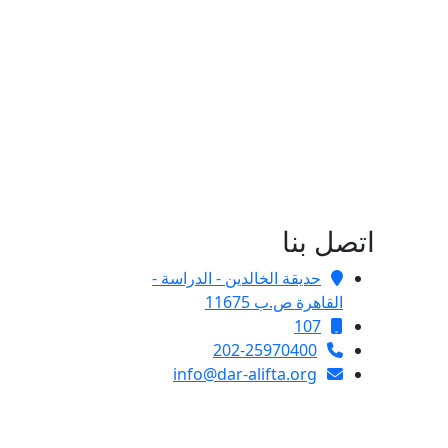
اتصل بنا
حديقة الخالدين - الدراسة -
القاهرة ص.ب 11675
107
202-25970400
info@dar-alifta.org