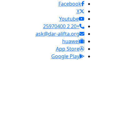
Facebook
X
Youtube
+20 2 25970400
ask@dar-alifta.org
huawei
App Store
Google Play