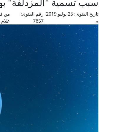
سبب تسمية "المزدلفة" بهذ
تاريخ الفتوى:
25 يوليو 2019
رقم الفتوى:
من فت
م
7657
علام