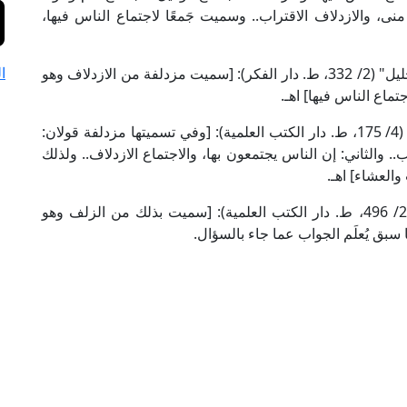
نى، والازدلاف الاقتراب.. وسميت جَمعًا لاجتماع الناس فيها،
ا
وقال الشيخ الخرشي المالكي في "شرحه لمختصر خليل" (2/ 332، ط. دار الفكر): [سميت مزدلفة من الازدلاف وهو
تماع الناس فيها] اهـ.
وقال الإمام الماوردي الشافعي في "الحاوي الكبير" (4/ 175، ط. دار الكتب العلمية): [وفي تسميتها مزدلفة قولان:
.. والثاني: إن الناس يجتمعون بها، والاجتماع الازدلاف.. ولذلك
العشاء] اهـ.
وقال العلامة البهوتي الحنبلي في "كشاف القناع" (2/ 496، ط. دار الكتب العلمية): [سميت بذلك من الزلف وهو
 سبق يُعلَم الجواب عما جاء بالسؤال.