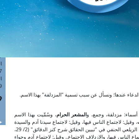
ا
 :42
ا
 :18
ا
 : 1
ا
7
ا
: 43
ا
 :8
لدعاء عندها؛ ونسأل عن سبب تسمية "المزدلفة" بهذا الاسم.
 أسماء: مزدلفة، وجمع، و
المشعر الحرام
، وسُمِّيت بهذا الاسم
، وقيل: لاجتماع الناس فيها، وقيل: لاجتماع سيدنا آدم والسيدة
حواء عليهما السلام لمَّا هبطا اجتمعا بها؛ قال العلامة الزيلعي الحنفي في "تبيين الحقائق شرح كنز الدقائق" (2/ 29،
ع الناس فيها، والازدلاف الاجتماع.. وقيل: لاجتماع آدم وحواء