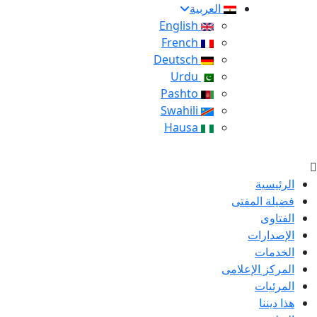
العربية
English
French
Deutsch
Urdu
Pashto
Swahili
Hausa
الرئيسية
فضيلة المفتى
الفتاوى
الإصدارات
الخدمات
المركز الإعلامى
المرئيات
هذا ديننا