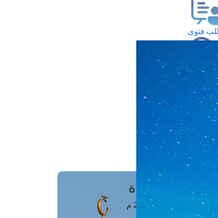
ب فتوى
تعلام عن فتوى
ز موعد
فتوى الهاتفية
َواقِيتُ الصَّـــلاة
اهرة · 08 أغسطس 2026 م