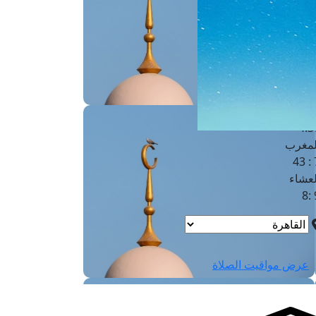
لفجر
4
لشروق
6
لظهر
1
لعصر
4:3
لمغرب
7 
لعشاء
9
عرض مواقيت الصلاة