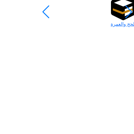
لحج والعمرة
رمضان