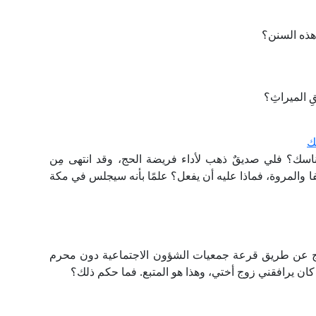
 هذه السنن؟
ِ الميراثِ؟
ك
سك؟ فلي صديقٌ ذهب لأداء فريضة الحج، وقد انتهى مِن
ا والمروة، فماذا عليه أن يفعل؟ علمًا بأنه سيجلس في مكة
ج عن طريق قرعة جمعيات الشؤون الاجتماعية دون محرم
ان يرافقني زوج أختي، وهذا هو المتبع. فما حكم ذلك؟