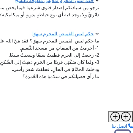
حكم لبس المحرم لملابس ملفوفة بالنسج
نرجو مِن سيادتكم إصدار فتوى شرعية فيما يخص منتج 
دائريٍّ ولا يوجد فيه أي نوع خياطةٍ يدويةٍ أو ميكانيكية؟
حكم لبس القميص للمحرم سهوًا
ما حكم لبس القميص للمحرم سهوًا؟ فقد مَنَّ الله عليَّ
1- أحرمتُ من الميقاتِ من مسجد التَّنعيمِ.
2- رجعتُ إلى الحرم فطفتُ سبعًا وسعيتُ سبعًا.
3- ولما كان سَكَنِي قريبًا من الحَرَمِ ذهبتُ إلى السَّكن
ودخلتُ الحمَّامَ في الحالِ، فحلقتُ شعرَ رأسي.
ما رأي فضيلتكم في سلامَةِ هذه العُمَرَةِ؟
اتصل بنا