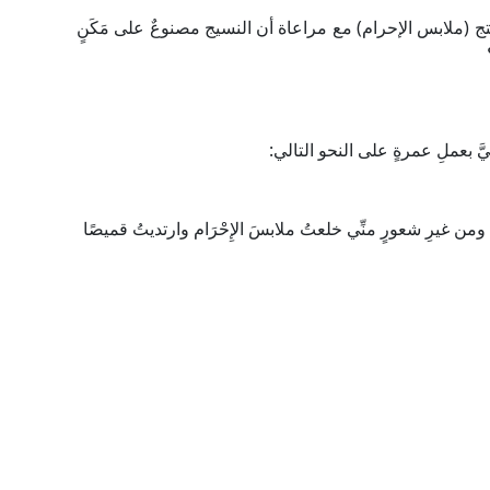
(ملابس الإحرام) مع مراعاة أن النسيج مصنوعٌ على مَكَنٍ
 بعملِ عمرةٍ على النحو التالي:
ِ ومن غيرِ شعورٍ منِّي خلعتُ ملابسَ الإِحْرَام وارتديتُ قميصًا