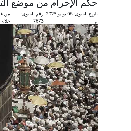
حكم الإحرام من موضع التنع
تاريخ الفتوى:
06 يونيو 2023
رقم الفتوى:
من فت
م
7673
علام