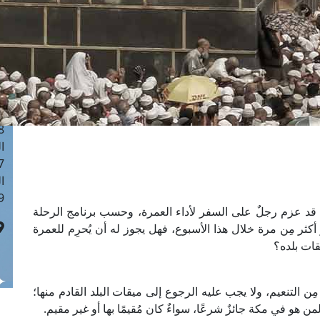
ا
 :40
ا
 :17
ا
 : 1
ا
8
ا
: 45
ا
 :10
ه قد عزم رجلٌ على السفر لأداء العمرة، وحسب برنامج الرحلة
ثر مِن مرة خلال هذا الأسبوع، فهل يجوز له أن يُحرِم للعمرة
يقات بلده؟
مِن التنعيم، ولا يجب عليه الرجوع إلى ميقات البلد القادم منها؛
من هو في مكة جائزٌ شرعًا، سواءٌ كان مُقيمًا بها أو غير مقيم.