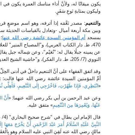
يكون ميقاتًا له، ولأنَّ أداء مناسك العمرة يكون في ال
وليكون بمثابةِ نَوعِ سَفَرٍ.
والتنعيم
: مصدر نَعَّمَه إذا أترفه، وهو اسم موضعٍ ق
وبين مكة أربعة أميال -وتعادل بالقياسات الحديثة 
بمسجد
أم المؤمنين السيدة عائشة رضي الله عنها
عن يمينه جبلًا يقال له: "نُعَيْم"، وعن شِماله جبل يقا
النووي (7/ 205، ط. دار الفكر)، و"حاشية الشيخ العدوي على شرح مختصر خليل" (2/ 301، ط. دار الفكر).
وقد اتفق الفقهاء على أنَّ التنعيم داخلٌ في أدنى الحِ
أمِّ المؤمنين السيدة عائشة رضي الله عنها قالت: يَا رَسُولَ ال
«
انْتَظِرِي، فَإِذَا طَهُرْتِ، فَاخْرُجِي إِلَى التَّنْعِيمِ، فَأَهِلِّي ثُمَّ 
وعن عبد الرحمن بن أبي بكر رضي الله عنهما: «
أَنَّ ا
عَنْهَا، وَيُعْمِرَهَا مِنَ التَّنْعِيمِ
» متفق عليه.
قال الإمام ابن بطال في "شرح صحيح البخاري" (4/ 438، ط. مكتبة دار البيان): [باب عُمرَةِ التَّنعِيمِ.. وفيه: جابر: «
النَّبِيَّ عَلَيْهِ السَّلَامُ أَمَرَ عَبْدَ الرَّحْمَنِ أَنْ يَخْرُجَ مَعَهَا 
مالكٍ رضي الله عنه لَقِيَ النبي عليه السلام وهو بِالْعَقَبَ