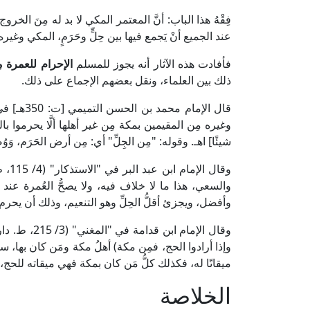
فِقْهُ هذا الباب: أنَّ المعتمر المكي لا بد له مِنَ الخروج 
عند الجميع أنْ يَجمع فيها بين حِلٍّ وحَرَمٍ، المكي وغيره]
فأفادت هذه الآثار أنه يجوز للمسلم
الإحرام للعمرة مِ
ذلك بين العلماء، ونقل بعضهم الإجماع على ذلك.
وغيره مِن المقيمين بمكة مِن غير أهلها ألَّا يحرموا بالع
شيئًا] اهـ. وقوله: "مِن الجِلِّ" أي: مِن أرض الحَرَم، وَوُ
وقال
والسعي، هذا ما لا خلاف فيه، ولا يصحُّ العُمرة عند ال
وأفضل، ويجزئ أقلُّ الحِلِّ وهو التنعيم، وذلك أن يحرم به
وقال الإمام ا
وإذا أرادوا الحج، فمِن مكة) أهلُ مكة ومَن كان بها، سوا
ميقاتًا له، فكذلك كلُّ مَن كان بمكة فهي ميقاته للحج، وإن
الخلاصة