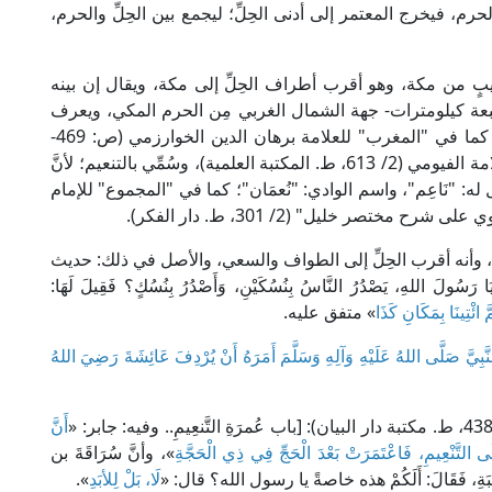
حرم، فيخرج المعتمر إلى أدنى الحِلِّ؛ ليجمع بين الحِلِّ والحرم،
ريبٍ من مكة، وهو أقرب أطراف الحِلِّ إلى مكة، ويقال إن بينه
سبعة كيلومترات- جهة الشمال الغربي مِن الحرم المكي، ويعرف
؛ كما في "المغرب" للعلامة برهان الدين الخوارزمي (ص: 469-
470، ط. دار الكتاب العربي)، و"المصباح المنير" للعلامة الفيومي (2/ 613، ط. المكتبة العلمية)، وسُمِّي بالتنعيم؛ لأنَّ
ل له: "نَاعِم"، واسم الوادي: "نُعمَان"؛ كما في "المجموع" للإمام
لِّ، وأنه أقرب الحِلِّ إلى الطواف والسعي، والأصل في ذلك: حديث
لهِ، يَصْدُرُ النَّاسُ بِنُسُكَيْنِ، وَأَصْدُرُ بِنُسُكٍ؟ فَقِيلَ لَهَا:
ائْتِينَا بِمَكَانِ كَذَا
» متفق عليه.
لنَّبِيَّ صَلَّى اللهُ عَلَيْهِ وَآلِهِ وَسَلَّمَ أَمَرَهُ أَنْ يُرْدِفَ عَائِشَةَ رَضِيَ اللهُ
أَنَّ
إِلَى التَّنْعِيمِ، فَاعْتَمَرَتْ بَعْدَ الْحَجِّ فِي ذِي الْحَجَّةِ
»، وأنَّ سُرَاقَةَ بن
ةِ، فَقَالَ: أَلَكُمْ هذه خاصةً يا رسول الله؟ قال: «
لَا، بَلْ لِلأبَدِ
».