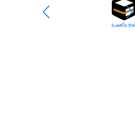
لحج والعمرة
رمضان