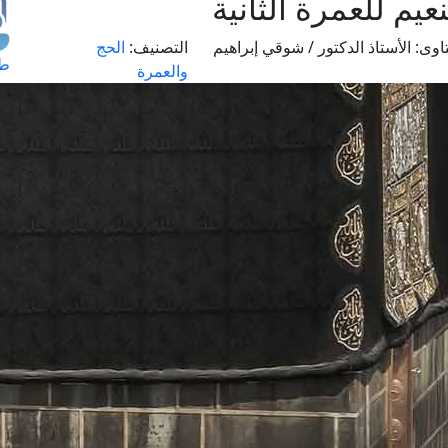
يم للعمرة الثانية
اوى:
الأستاذ الدكتور / شوقي إبراهيم
التصنيف:
الحج
طل
والعمرة
اس
حج
ال
م
الق