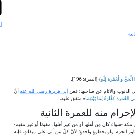
ا
نية
ا الْحَجَّ وَالْعُمْرَةَ لِلَّهِ
﴾ [البقرة: 196].
نفي الذنوب والآثام عن صاحبها؛ فعن
أبي هريرة رضي الله عنه
أنَّ
َى العُمْرَةِ كَفَّارَةٌ لِمَا بَيْنَهُمَا
» متفق عليه.
حرام منه للعمرة الثانية
كة -سواء كان مِن أهلها أو من غير أهلها، مقيمًا أو غير مقيم-
 الحرم ولو بخطوةٍ واحدةٍ؛ لأنَّ كلَّ مَن أتى على ميقاتٍ فإنه