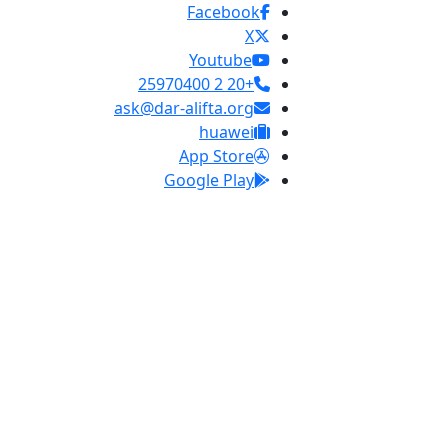
Facebook
X
Youtube
+20 2 25970400
ask@dar-alifta.org
huawei
App Store
Google Play