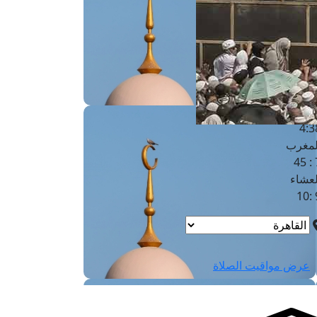
لفجر
4
لشروق
6
لظهر
1
لعصر
4:3
لمغرب
7 
لعشاء
9
عرض مواقيت الصلاة