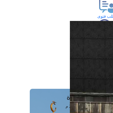
ب فتوى
تعلام عن فتوى
ز موعد
فتوى الهاتفية
َواقِيتُ الصَّـــلاة
اهرة · 06 أغسطس 2026 م