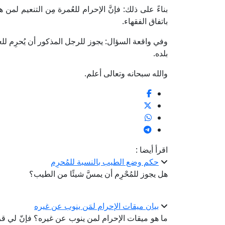
بناءً على ذلك: فإنَّ الإحرام للعُمرة مِن التنعيم لمن 
باتفاق الفقهاء.
وفي واقعة السؤال: يجوز للرجل المذكور أن يُحرِم للعم
بلده.
والله سبحانه وتعالى أعلم.
اقرأ أيضا :
حكم وضع الطيب بالنسبة للمُحرِم
هل يجوز للمُحْرِم أن يمسَّ شيئًا من الطيب؟
بيان ميقات الإحرام لمَن ينوب عن غيره
ما هو ميقات الإحرام لمن ينوب عن غيره؟ فإنّ لي قريبً