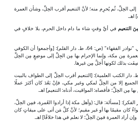
إلى الحِلِّ، ثُم يُحرِم منه؛ لأنَّ التنعيم أقرب الحِلِّ، وشأن العمرة
 اهـ.
نَ التنعيم
في أيِّ وقتٍ شاء ما دام داخل الحرم، بلا خلافٍ في
قال الإمام محمد بن الحسن التميمي [ت: 350هـ] في "نوادر الفقهاء" (ص: 64، ط. دار القلم): [وأجمعوا أن الكوفي
مرة مِن مكة، وإنما الإحرام بها مِن الجِلِّ إلى موضِعٍ مِن الحِلِّ
صِفَت بذلك لكونها أَجَلَّ مِن غيرها.
 الإمام ابن عبد البر في "الاستذكار" (4/ 115، ط. دار الكتب العلمية): [التنعيم أقرب الحِلِّ إلى الطواف بالبيت
جميع إلا من الحِلِّ لمكي وغير مكي، فإنْ بَعُدَ كان أكثرَ عملًا
ا مِن الحِلِّ؛ فأقصاه: المواقيت، أدناه: التنعيم] اهـ.
بن قدامة في "المغني" (3/ 215، ط. دار الفكر): [مسألة: قال: (وأهل مكة إذا أرادوا العُمرة، فمِن الحِلِّ،
ءٌ كان مقيمًا بها أو غير مقيم؛ لأنَّ كلَّ مَن أتى على ميقاتٍ كان
 أراد العمرة فمِنَ الحِلِّ؛ لا نعلم في هذا خلافًا] اهـ.