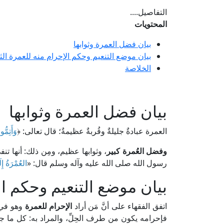
التفاصيل....
المحتويات
بيان فضل العمرة وثوابها
بيان موضع التنعيم وحكم الإحرام منه للعمرة الثا
الخلاصة
بيان فضل العمرة وثوابها
العمرة عبادةٌ جليلةٌ وقُربةٌ عظيمةٌ؛ قال تعالى: ﴿
وَأَتِمُّو
وفضل العُمرة كبير
، وثوابها عظيم، ومِن ذلك: أنها ت
رسول الله صلى الله عليه وآله وسلم قال: «
العُمْرَةُ إِل
بيان موضع التنعيم وحكم الإ
اتفق الفقهاء على أنَّ مَن أراد
الإحرام للعمرة
وهو في م
فإحرامه يكون من طرف الحِلِّ، والمراد به: كل ما جاوز