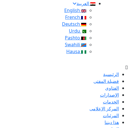
العربية
English
French
Deutsch
Urdu
Pashto
Swahili
Hausa
الرئيسية
فضيلة المفتى
الفتاوى
الإصدارات
الخدمات
المركز الإعلامى
المرئيات
هذا ديننا