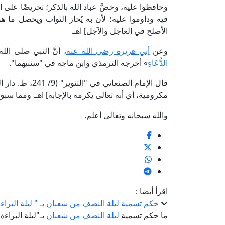
وحافظوا عليه، وخصَّ عباد الله بالذكر؛ تحريضًا على ال
فيه وداوموا عليه؛ لأن به يُحاز الثواب ويحصل ما 
الأصلح في العاجل والآجل] اهـ.
وعن
أبي هريرة رضي الله عنه
، أنَّ النبي صلى الل
الدُّعَاءِ
» أخرجه الترمذي وابن ماجه في "سننيهما".
قال الإمام الصنعاني في "التنوير" (9/ 241، ط. دار السلام): [«
مكرومية، أي أنه تعالى يكرمه بالإجابة] اهـ. ومما سبق 
والله سبحانه وتعالى أعلم.
اقرأ أيضا :
حكم تسمية ليلة النصف من شعبان بـ " ليلة البراءة
ما حكم تسمية
ليلة النصف من شعبان
بـ"ليلة البراءة