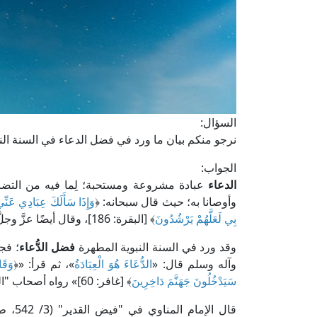
السؤال:
نرجو منكم بيان ما ورد في فضل الدعاء في السنة النب
الجواب:
الدعاء
عبادة مشروعة ومستحبة؛ لِما فيه من التضرع وا
وأوصانا به؛ حيث قال سبحانه: ﴿
وَإِذَا سَأَلَكَ عِبَادِي عَنِّي
بِي لَعَلَّهُمْ يَرْشُدُونَ
﴾ [البقرة: 186]، وقال أيضًا عزَّ وجلَّ: ﴿
وقد ورد في السنة النبوية المطهرة
فضل الدُّعاء
؛ فج
وآله وسلم قال: «
الدُّعَاءَ هُوَ الْعِبَادَةُ
»، ثم قرأ: «﴿
وَقَا
سَيَدْخُلُونَ جَهَنَّمَ دَاخِرِينَ
﴾ [غافر: 60]» رواه أصحاب "السنن".
قال ال