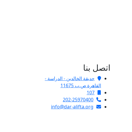
اتصل بنا
حديقة الخالدين - الدراسة -
القاهرة ص.ب 11675
107
202-25970400
info@dar-alifta.org