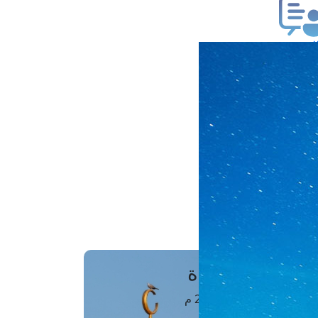
ب فتوى
تعلام عن فتوى
ز موعد
فتوى الهاتفية
َواقِيتُ الصَّـــلاة
اهرة · 08 أغسطس 2026 م