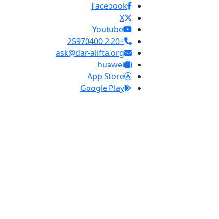
Facebook
X
Youtube
+20 2 25970400
ask@dar-alifta.org
huawei
App Store
Google Play