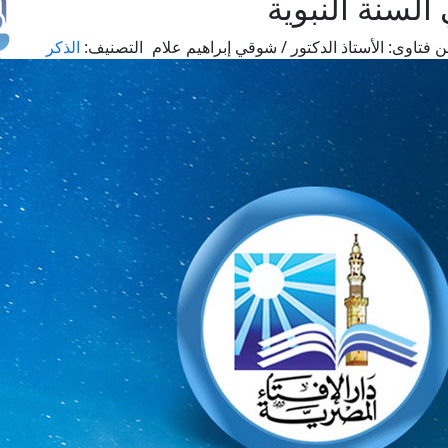
السنة النبوية
 فتاوى:
الأستاذ الدكتور / شوقي إبراهيم علام
التصنيف:
الذكر
طل
اس
حج
ال
م
الق