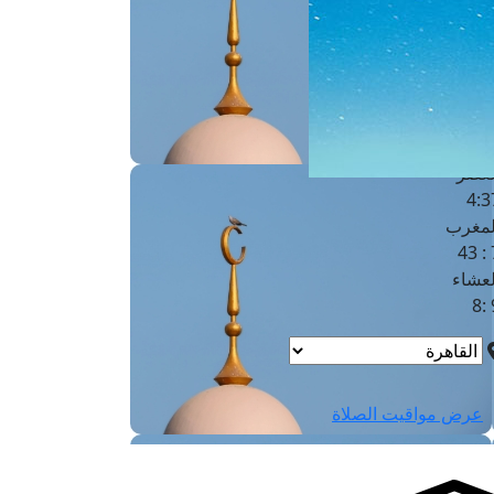
لفجر
4
لشروق
6
لظهر
1
لعصر
4:3
لمغرب
7 
لعشاء
9
عرض مواقيت الصلاة