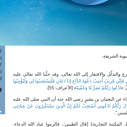
ا
 :42
ا
 :18
ا
 : 1
ا
7
وية الشريفة.
ا
: 43
ا
لتذلّل والافتقار إلى الله تعالى، وقد حثَّنا الله تعالى عليه
 :8
 فَإِنِّي قَرِيبٌ أُجِيبُ دَعْوَةَ الدَّاعِ إِذَا دَعَانِ فَلْيَسْتَجِيبُوا لِي وَلْيُؤْمِنُوا
ادْعُوا رَبَّكُمْ تَضَرُّعًا وَخُفْيَةً
﴾ [الأعراف: 55].
اء عن النعمان بن بشيرٍ رضي الله عنه أن النبي صلى الله عليه
لَ رَبُّكُمُ ادْعُونِي أَسْتَجِبْ لَكُمْ إِنَّ الَّذِينَ يَسْتَكْبِرُونَ عَنْ عِبَادَتِي
إمام المناوي في "فيض القدير" (3/ 542، ط. المكتبة التجارية): [قال الطيبي:.. فالزموا عباد الله الدعاء،