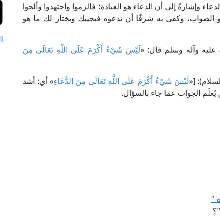
دعاء وإشارةً إلى أن الدعاء هو العبادة؛ فالزموا واجتهدوا وألحوا
هو الصواب، وكفى به شرفًا أن تدعوه فيجيبك ويختار لك ما هو
ا
ه عليه وآله وسلم قال: «
لَيْسَ شَيْءٌ أَكْرَمَ عَلَى اللَّهِ تَعَالَى مِنَ
لَيْسَ شَيْءٌ أَكْرَمَ عَلَى اللَّهِ تَعَالَى مِنَ الدُّعَاءِ
» أي: أشد
يُعلَم الجواب عما جاء بالسؤال.
 "
"؟