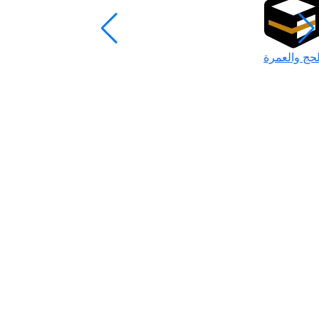
لحج والعمرة
رمضان