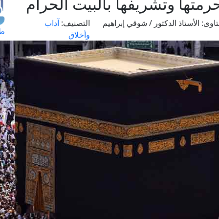
متها وتشريفها بالبيت الحرام
اوى:
الأستاذ الدكتور / شوقي إبراهيم
التصنيف:
آداب
طل
وأخلاق
اس
حج
ال
م
الق