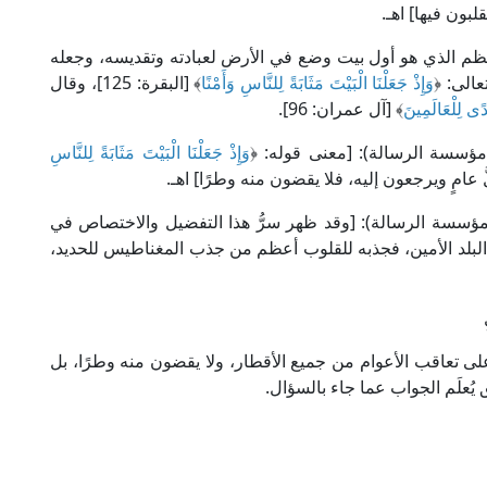
بون فيها] اهـ.
معظم الذي هو أول بيت وضع في الأرض لعبادته وتقديسه، وجعله
عالى: ﴿
وَإِذْ جَعَلْنَا الْبَيْتَ مَثَابَةً لِلنَّاسِ وَأَمْنًا
﴾ [البقرة: 125]، وقال
ُدًى لِلْعَالَمِينَ
﴾ [آل عمران: 96].
وَإِذْ جَعَلْنَا الْبَيْتَ مَثَابَةً لِلنَّاسِ
َّ عامٍ ويرجعون إليه، فلا يقضون منه وطرًا] اهـ.
خ ابن القيم في "زاد المعاد" (1/ 52، ط. مؤسسة الرسالة): [وقد ظهر سرُّ هذا التفضيل والاختصاص في
 البلد الأمين، فجذبه للقلوب أعظم من جذب المغناطيس للحديد،
 على تعاقب الأعوام من جميع الأقطار، ولا يقضون منه وطرًا، بل
ق يُعلَم الجواب عما جاء بالسؤال.