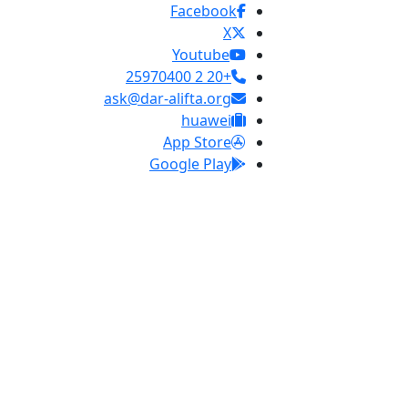
Facebook
X
Youtube
+20 2 25970400
ask@dar-alifta.org
huawei
App Store
Google Play