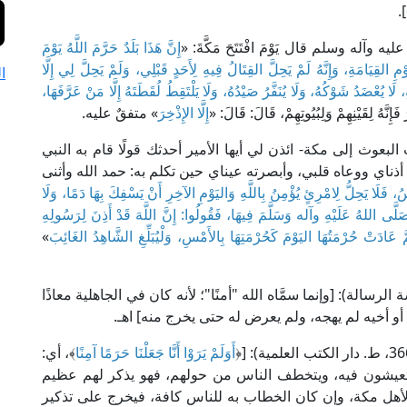
ه وآله وسلم قال يَوْمَ افْتَتَحَ مَكَّةَ: «
إِنَّ هَذَا بَلَدٌ حَرَّمَ اللَّهُ يَوْمَ
القِيَامَةِ، وَإِنَّهُ لَمْ يَحِلَّ القِتَالُ فِيهِ لِأَحَدٍ قَبْلِي، وَلَمْ يَحِلَّ لِي إِلَّا
ا
َا يُعْضَدُ شَوْكُهُ، وَلَا يُنَفَّرُ صَيْدُهُ، وَلَا يَلْتَقِطُ لُقَطَتَهُ إِلَّا مَنْ عَرَّفَهَا،
َإِنَّهُ لِقَيْنِهِمْ وَلِبُيُوتِهِمْ، قَالَ: قَالَ: «
إِلَّا الإِذْخِرَ
» متفقٌ عليه.
بعوث إلى مكة- ائذن لي أيها الأمير أحدثك قولًا قام به النبي
ذناي ووعاه قلبي، وأبصرته عيناي حين تكلم به: حمد الله وأثنى
اسُ، فَلَا يَحِلُّ لِامْرِئٍ يُؤْمِنُ بِاللَّهِ وَاليَوْمِ الآخِرِ أَنْ يَسْفِكَ بِهَا دَمًا، وَلَا
لَّى اللهُ عَلَيْهِ وآله وَسَلَّمَ فِيهَا، فَقُولُوا: إِنَّ اللَّهَ قَدْ أَذِنَ لِرَسُولِهِ
َّ عَادَتْ حُرْمَتُهَا اليَوْمَ كَحُرْمَتِهَا بِالأَمْسِ، وَلْيُبَلِّغِ الشَّاهِدُ الغَائِبَ
»
طبري في "جامع البيان" (2/ 29، مؤسسة الرسالة): [وإنما سمَّاه الله "أمنًا"؛ لأنه كان في الجاهلية معاذًا
 أو أخيه لم يهجه، ولم يعرض له حتى يخرج منه] اهـ.
أَوَلَمْ يَرَوْا أَنَّا جَعَلْنَا حَرَمًا آمِنًا
﴾، أي:
 وتتعيشون فيه، ويتخطف الناس من حولهم، فهو يذكر لهم عظيم
 لأهل مكة، وإن كان الخطاب به للناس كافة، فيخرج على تذكير