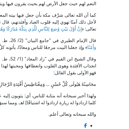
النعم لهم حيث جعل الأرض لهم بحيث يقرون فيها ويتقل
كما أن الله تعالى شرَّف مكة بأن جعل فيها بيته ال
لأجل ذلك آمنًا تهوي إليه قلوب العباد وأفئدتهم، قال ت
تعالى: ﴿
إِنَّ أَوَّلَ بَيْتٍ وُضِعَ لِلنَّاسِ لَلَّذِي بِبَكَّةَ مُبَارَكًا وَه
قال الإمام الطبري في "جامع البيان" (2/ 26، ط. مؤسسة الرسالة): [معنى قوله: ﴿
وَأَمْنًا
﴾ وإذ جعلنا البيت مرجعًا للناس ومعاذًا، يأتونه كل
وقال الشي
انجذاب الأفئدة وهوى القلوب وانعطافها ومحبتها لهذا
فهو الأولى بقول القائل:
محَاسِنُهُ هَيُولَى كُلِّ حُسْنٍ ... وَمِغْنَاطِيسُ أَفْئِدَةِ الرِّجَالِ
ولهذا أخبر سبحانه أنه مثابة للناس، أي: يثوبون إليه
كلما ازدادوا له زيارة ازدادوا له اشتياقًا] اهـ. ومما سب
والله سبحانه وتعالى أعلم.