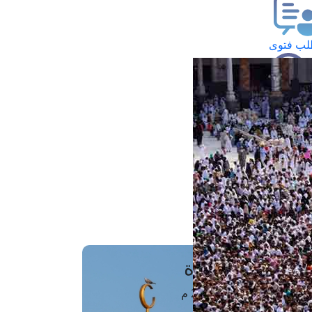
ب فتوى
تعلام عن فتوى
ز موعد
فتوى الهاتفية
َواقِيتُ الصَّـــلاة
اهرة · 06 أغسطس 2026 م