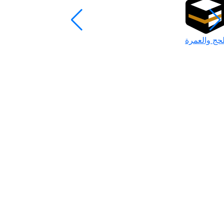
لحج والعمرة
رمضان