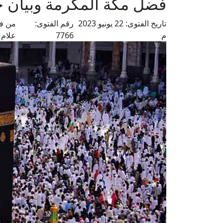
فضل مكة المكرمة وبيان حر
تاريخ الفتوى:
22 يونيو 2023
رقم الفتوى:
من فت
م
7766
علام