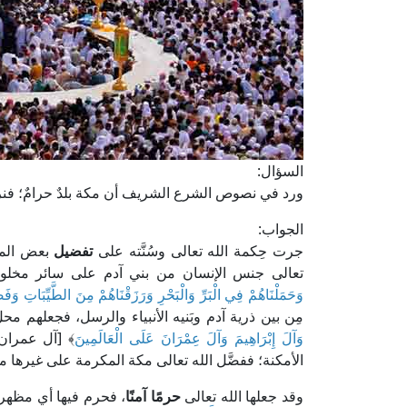
السؤال:
ورد في نصوص الشرع الشريف أن مكة بلدٌ حرامٌ؛ فنر
الجواب:
جرت حِكمة الله تعالى وسُنَّته على
تفضيل
بعض المخ
تعالى جنس الإنسان من بني آدم على سائر مخلوقات
وَحَمَلْنَاهُمْ فِي الْبَرِّ وَالْبَحْرِ وَرَزَقْنَاهُمْ مِنَ الطَّيِّبَاتِ وَفَض
مِن بين ذرية آدم وبَنيه الأنبياء والرسل، فجعلهم محل
وَآلَ إِبْرَاهِيمَ وَآلَ عِمْرَانَ عَلَى الْعَالَمِينَ
الأمكنة؛ ففضَّل الله تعالى مكة المكرمة على غيرها م
وقد جعلها الله تعالى
حرمًا آمنًا
، فحرم فيها أي مظهر 