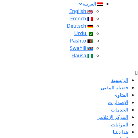
العربية
English
French
Deutsch
Urdu
Pashto
Swahili
Hausa
الرئيسية
فضيلة المفتى
الفتاوى
الإصدارات
الخدمات
المركز الإعلامى
المرئيات
هذا ديننا