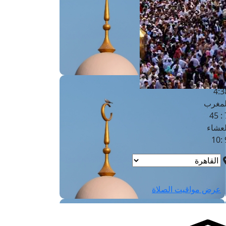
لفجر
4
لشروق
6
لظهر
1
لعصر
4:3
لمغرب
7 
لعشاء
9
عرض مواقيت الصلاة