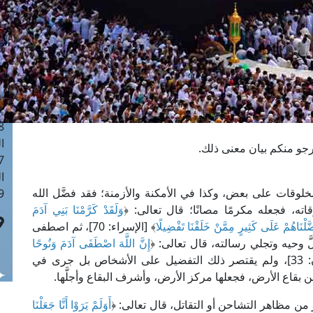
ا
 :40
ا
 :17
ا
 : 1
ا
8
ا
جو منكم بيان معنى ذلك.
: 45
ا
لوقات على بعض، وكذا في الأمكنة والأزمنة؛ فقد فضَّل الله
 :10
ه، فجعله مكرمًا مصانًا؛ قال تعالى: ﴿
وَلَقَدْ كَرَّمْنَا بَنِي آدَمَ
َّلْنَاهُمْ عَلَى كَثِيرٍ مِمَّنْ خَلَقْنَا تَفْضِيلًا
﴾ [الإسراء: 70]، ثم اصطفى
َّ وحيه وتجلي رسالته، قال تعالى: ﴿
إِنَّ اللَّهَ اصْطَفَى آدَمَ وَنُوحًا
﴾ [آل عمران: 33]، ولم يقتصر ذلك التفضيل على الأشخاص بل جرى في
ن بقاع الأرض، فجعلها مركز الأرض، وأشرف البقاع وأجلَّها.
من مظاهر التشاحن أو التقاتل، قال تعالى: ﴿
أَوَلَمْ يَرَوْا أَنَّا جَعَلْنَا