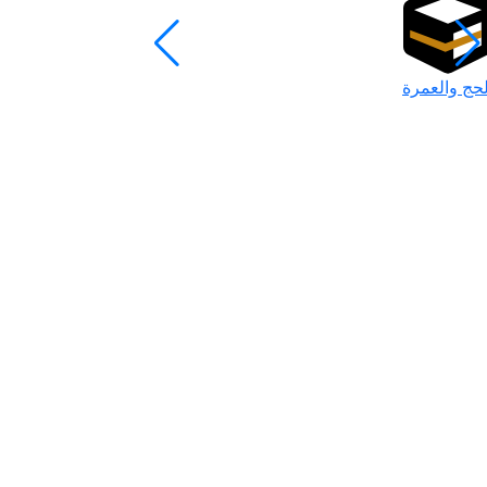
لحج والعمرة
رمضان