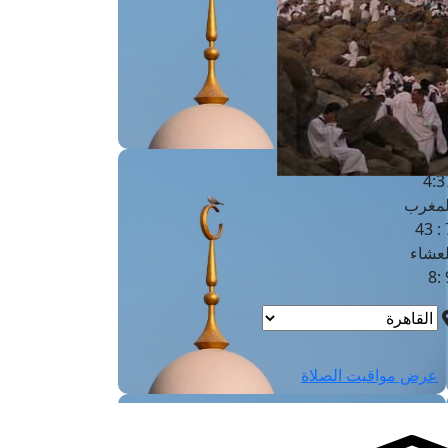
لفجر
4
لشروق
6
لظهر
1
لعصر
4:3
لمغرب
7 
لعشاء
9
عرض مواقيت الصلاة