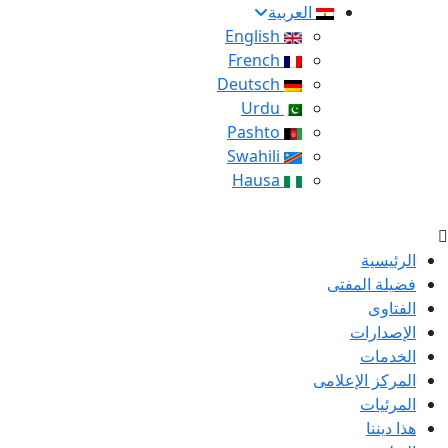
العربية
English
French
Deutsch
Urdu
Pashto
Swahili
Hausa
الرئيسية
فضيلة المفتى
الفتاوى
الإصدارات
الخدمات
المركز الإعلامى
المرئيات
هذا ديننا