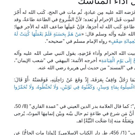
 أداء المناسك
 فَرَضه الله عليه مِن عبادةٍ، ثُم مات في الحج، كَتب الله له أَجْرَ
موت قَبل الإحرام أو بَعده؛ لأنَّ الشُّروع في الطاعة طاعةٌ، وقد
مَلِ طاعةٍ كَتب الله له أجرَها، فإنْ عَمِلَها ضاعف الله له الأجر فيها؛
لله عليه وآله وسلم قال: «
مَنْ هَمَّ بِحَسَنَةٍ فَلَمْ يَعْمَلْهَا كُتِبَتْ لَهُ
بْعِمِائَةِ ضِعْفٍ
» رواه الإمام مسلم في "صحيحه".
يت الله الحرام وأداء فَرْضِهِ، يقول النبي صلى الله عليه وآله
إِلَى يَوْمِ الْقِيَامَةِ
» أخرجه الأئمة: البيهقي في "شعب الإيمان"،
 في "المسند" من حديث أبي هريرة رضي الله عنه.
َا رَجُلٌ وَاقِفٌ بِعَرَفَةَ، إِذْ وَقَعَ عَنْ رَاحِلَتِهِ، فَوَقَصَتْهُ -أَوْ قَالَ:
اغْسِلُوهُ بِمَاءٍ وَسِدْرٍ، وَكَفِّنُوهُ فِي ثَوْبَيْنِ، وَلَا تُحَنِّطُوهُ، وَلَا تُخَمِّرُوا
»: قَتَلَته، "مِن الوَقصِ وهو كَسْر العُنُق"؛ كما قال العلامة بدر الدين العيني في "عمدة القاري" (8/ 50،
لتراث العربي)، ثم قال (8/ 52): [وفيه: أنَّ مَن شرع في طاعةٍ ثم حال بيْنه وبيْن إتمامِهَا الموتُ، يُرجى
لُهُ منه إذا صَحَّت النِّيَّةُ] اهـ.
قال شيخ الإسلام زكريا الأنصاري في "أسنى المطالب" (1/ 456، ط. دار الكتاب الإسلامي): [(وإذا مات الحاجُّ) عن