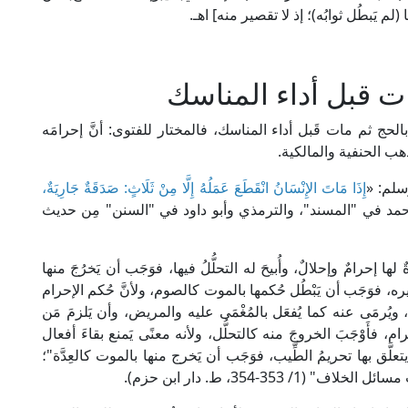
 (لم يَبطُل ثوابُه)؛ إذ لا تقصير منه] اهـ.
ت قبل أداء المناسك
الحج ثم مات قَبل أداء المناسك، فالمختار للفتوى: أنَّ إحرامَه
ذهب الحنفية والمالكية.
سلم: «
إِذَا مَاتَ الإِنْسَانُ انْقَطَعَ عَمَلُهُ إِلَّا مِنْ ثَلَاثٍ: صَدَقَةٌ جَارِيَةٌ،
أحمد في "المسند"، والترمذي وأبو داود في "السنن" مِن حديث
ها إحرامٌ وإحلالٌ، وأُبيحَ له التحلُّلُ فيها، فوَجَب أن يَخرُجَ منها
غيره، فوَجَب أن يَبْطُل حُكمها بالموت كالصوم، ولأنَّ حُكم الإحرام
 ويُرمَى عنه كما يُفعَل بالمُغْمَى عليه والمريض، وأن يَلزمَ مَن
حرام، فأَوْجَبَ الخروجَ منه كالتحلُّل، ولأنه معنًى يَمنع بقاءَ أفعال
علَّق بها تحريمُ الطِّيب، فوَجَب أن يَخرج منها بالموت كالعِدَّة"؛
3-354، ط. دار ابن حزم).