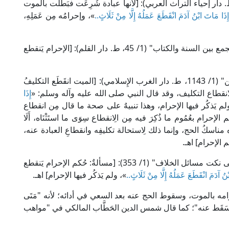
در الدين العيني في "عمدة القاري" (8/ 51، ط. دار إحياء التراث العربي): [لأنها عبادة شُرِعَت فبَطلت بالموت
إِذَا مَاتَ ابْنُ آدَمَ انْقَطَعَ عَمَلُهُ إِلَّا مِنْ ثَلَاثٍ..
»، وإحرامُه مِن عَمَلِهِ،
وقال جمال الدين المَنْبِجِي الحنفي في "اللباب في الجمع بين السنة والكتاب" (1/ 45، ط. دار القلم): [الإحرام يَنقطع
وقال أبو عبد الله المَازَرِي المالكي في "شرح التلقين" (1/ 1143، ط. دار الغرب الإِسلامي): [الميت انقَطَع التكليفُ
لانقطاع التكليف، وقد قال النبي صلى الله عليه وآله وسلم: «
إِذَا
 ولم يَذكُر فيها الإحرام، وهذا تنبيهٌ على صحة ما قال مِن انقطاع
حرام بعُمُوم ما ذُكِرَ فيه مِن الِانقطاع سِوَى ما استَثْنَاه، أَلَا
سده مناسكُ الحج، وإنما ذلك لِاستحالة تكليفِه وانقطاعِ العبادة عنه،
 الإحرام] اهـ.
وقال القاضي عبد الوهاب المالكي في "الإشراف على نكت مسائل الخلاف" (1/ 353): [مسألةٌ: حُكم الإحرام يَنقطع
نُ آدَمَ انْقَطَعَ عَمَلُهُ إِلَّا مِنْ ثَلَاثٍ..
»، ولم يَذكُر فيها الإحرام] اهـ.
مه بالموت، وسقوط الحج عنه بعد السعي في أدائه؛ لأنه "مَتَى
هِ سَقَط عنه"؛ كما قال شمس الدين الحَطَّاب المالكي في "مواهب