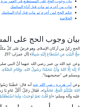
بيان وجوب الحج على المستطيع في العمر مرة 
ثواب من أحرم ثم مات قبل أداء المناسك
حكم الحج لمن أحرم ثم مات قبل أداء المناسك
الخلاصة
بيان وجوب الحج على المس
الحج ركنٌ مِن أركان الإسلام، وهو فرضٌ على كلِّ مكلَّ
حِجُّ الْبَيْتِ مَنِ اسْتَطَاعَ إِلَيْهِ سَبِيلًا
﴾ [آل عمران: 97].
وعن عبد الله بن عمر رضي الله عنهما أنَّ النبي صلى
لَا إِلَهَ إِلَّا اللهُ وَأَنَّ مُحَمَّدًا رَسُولُ اللهِ، وَإِقَامِ الصَّلَاةِ،
ومسلم في "صحيحيهما".
وعن
أبي هريرة رضي الله عنه
أنه قال: خَطَبَنَا رَسُ
اللهُ عَلَيْكُمُ الْحَجَّ، فَحُجُّوا
»، فَقَالَ رَجُلٌ: أَكُلَّ عَامٍ يَا 
عليه وآله وسلم: «
لَوْ قُلْتُ نَعَمْ لَوَجَبَتْ، وَلَمَا اسْتَطَعْتُمْ