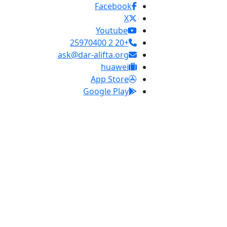
Facebook
X
Youtube
+20 2 25970400
ask@dar-alifta.org
huawei
App Store
Google Play