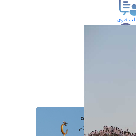
ب فتوى
تعلام عن فتوى
ز موعد
فتوى الهاتفية
َواقِيتُ الصَّـــلاة
اهرة · 08 أغسطس 2026 م