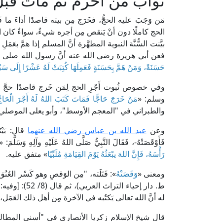
ثواب من أحرم ثم مات قبل
مَن وَجَبَ عليه الحجُّ، فخَرَج مِن بيته قاصدًا أداءَ ما
الحج كاملًا دون أنْ يَنقص مِن أجره شيءٌ، سواءٌ كان ال
بيَّنت السُّنَّة النبوية المطهَّرة أنَّ المسلم إذا همَّ بعَ
فعن أبي هريرة رضي الله عنه أنَّ رسول الله صلى ا
حَسَنَةً، وَمَنْ هَمَّ بِحَسَنَةٍ فَعَمِلَهَا كُتِبَتْ لَهُ عَشْرًا إِلَى سَ
وفي خصوص ثُبوت أَجْرِ الحج لِمَن خَرج قاصدًا حجَّ ب
وسلم: «
مَنْ خَرَجَ حَاجًّا فَمَاتَ كَتَبَ اللهُ لَهُ أَجْرَ الْحَاجِّ 
والطبراني في "المعجم الأوسط"، وأبو يعلى الموصلي
وعن
عبد الله بن عباس رضي الله عنهما
قال: بَيْنَم
فَأَوْقَصَتْهُ-، فَقَالَ النَّبِيُّ صَلَّى اللهُ عَلَيْهِ وآلِهِ وَسَلَّمَ: «
رَأْسَهُ، فَإِنَّ اللهَ يبْعَثُهُ يَوْمَ القِيَامَةِ مُلَبِّيًا
» متفق عليه.
ومعنى «
وَقَصَتْهُ
ط. دار إحياء ا
له أنَّ الله تعالى يَكتُبه في الآخرة مِن أهل ذلك العَمَل، ويَقبَ