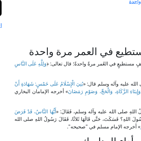
واحدة
ا
تطيع في العمر مرة واحدة
فٍ مستطيعٍ في العُمر مرةً واحدةً؛ قال تعالى: ﴿
وَلِلَّهِ عَلَى النَّاسِ
 الله عليه وآله وسلم قال: «
بُنِيَ الْإِسْلَامُ عَلَى خَمْسٍ: شَهَادَةِ أَنْ
 وَإِيتَاءِ الزَّكَاةِ، وَالْحَجِّ، وَصَوْمِ رَمَضَانَ
» أخرجه الإمامان البخاري
ولُ اللهِ صلى الله عليه وآله وسلم، فَقَالَ: «
أَيُّهَا النَّاسُ، قَدْ فَرَضَ
رَسُولَ اللهِ؟ فَسَكَتَ، حَتَّى قَالَهَا ثَلاثًا، فَقَالَ رَسُولُ اللهِ صلى الله
» أخرجه الإمام مسلم في "صحيحه".