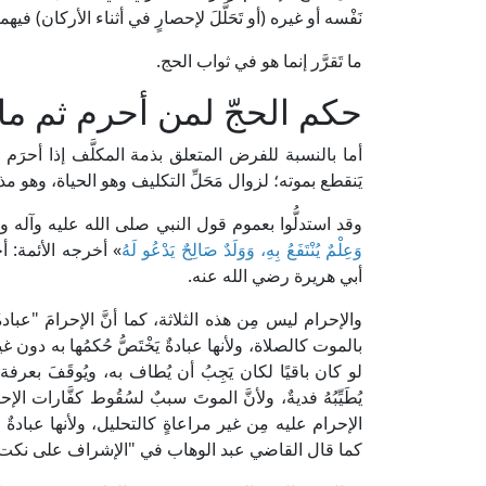
نَفْسه أو غيره (أو تَحَلَّلَ لإحصارٍ في أثناء الأركان) فيهما
ما تَقرَّر إنما هو في ثواب الحج.
حكم الحجّ لمن أحرم ثم ما
أما بالنسبة للفرض المتعلق بذمة المكلَّف إذا أحرَم ب
يَنقطع بموته؛ لزوال مَحَلِّ التكليف وهو الحياة، وهو م
وقد استدلُّوا بعموم قول النبي صلى الله عليه وآله و
وَعِلْمٌ يُنْتَفَعُ بِهِ، وَوَلَدٌ صَالِحٌ يَدْعُو لَهُ
» أخرجه الأئمة: 
أبي هريرة رضي الله عنه.
والإحرام ليس مِن هذه الثلاثة، كما أنَّ الإحرامَ "عبادةٌ ل
بالموت كالصلاة، ولأنها عبادةٌ يَخْتَصُّ حُكمُها به دون 
لو كان باقيًا لكان يَجِبُ أن يُطاف به، ويُوقَفَ بعرفة،
يُطَيِّبُهُ فديةٌ، ولأنَّ الموتَ سببٌ لسُقُوط كفَّارات الإ
الإحرام عليه مِن غير مراعاةٍ كالتحليل، ولأنها عبادةٌ يت
كما قال القاضي عبد الوهاب في "الإشراف على نكت مسائل الخلاف" (1/ 53