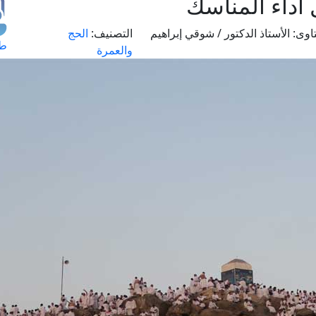
أداء المناسك
اوى:
الأستاذ الدكتور / شوقي إبراهيم
التصنيف:
الحج
طل
والعمرة
اس
حج
ال
م
الق