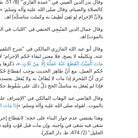
وقال ب
كالصلاة والصيام، وقال صلى الله عليه وآله وسلم: «
ولأنَّ الإحرام لو بَقِيَ لَطِيفَ به وكملت مناسكُه] اهـ.
بالموت] اهـ.
عنه، وتكليفُه لا يصح، فلا معنى لبقاء حُكم الإحرام؛ 
مَاتَ الْمَيِّتُ انْقَطَعَ عَنْهُ عَمَلُهُ إِلَّا مِنْ ثَلَاثٍ..
»، ذَكَرَها
حُكم العمل، مع أنَّ ظاهِرَ الحديث يوجِب انقطاعَ حُكم الإ
تَرَى أنَّ المُحرِمَ إذا مات لا يُطافُ به ولا يُفعَل بج
فإذا لم يُفعَل به مناسكُ الحج دَلَّ ذلك على سُقُوط حكم
بالموت.. لقوله صلى الله عليه وآله وسلم: «
إِذَا مَاتَ ابْ
وهذا يقتضي عدم جواز البناء على حجه؛ لانقطاع إحرا
سَعَى فيه سَعَى في واجبه، وإن مات قبل فَوْتِ وَقْتِ
الجليل" (2/ 474، ط. دار الفكر).