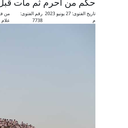
حكم من أحرم ثم مات قبل 
تاريخ الفتوى:
27 يونيو 2023
رقم الفتوى:
من فت
م
7738
علام