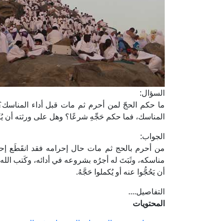
السؤال:
ما حكم الحجّ لمن أحرم ثم مات قبل أداء المناسك؟
المناسك، فما حكم حَجِّهِ شرعًا؟ وهل على ورثته أن يُكم
الجواب:
من أحرم بالحج ثم مات حال إحرامه فقد انقَطَع إحرامه
مناسكه، وثَبَتَ له أجرُه بشروعه في أدائه، وكَتب الله له 
أن يَحُجُّوا عنه أو يُكملوا حَجَّهُ.
التفاصيل....
المحتويات