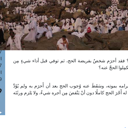
ا
 :42
ا
 :18
ا
 : 1
ا
7
ا
 فقد أحرَم شخصٌ بفريضة الحج، ثم توفي قبل أداء شيءٍ مِن
: 43
ِلوا الحجَّ عنه؟
ا
 :8
 بموته، وسَقَطَ عنه وُجوب الحج بعد أن أَحرَم به ولم يُؤَدِّ
أَجْرَ الحج كاملًا دون أنْ يَنْقصَ مِن أجره شيءٌ، ولا يَلزم ورثَتَه