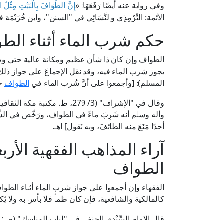
وفي رواية عنه أيضًا رَفَعَهَا: «
إِنَّ الطَّوَافَ بِالْبَيْتِ مِثْلُ الص
الأئمة: التِّرْمِذِي والنَّسَائِي في "السنن"، وابن خُز
حكم شرب الماء أثناء الط
الطواف وإن كان ذا شأن عظيم ومكانة عالية حتى وصفه 
المسلم): [وأجمعوا على أنَّ شُرب الماء في
الطواف
جا
وقال في "الإشراف" (3/ 279، ط.
وآله وسلم أنه شَرِبَ ماءً في الطواف، ورَخَّص في 
أحدًا مَنَعَ منه الطائفَ، وبه نَقول] اهـ.
آراء المذاهب الفقهية الأر
الطواف
الفقهاء وإن أجمعوا على جواز شرب الماء أثناء الطواف لمن أ
كالمالكية والشافعية، فإن كان ظمأ فلا بأس به ولا يُكره
قال الإمام السِّنْدِي الحنفي في "لباب المناسك" (ص: 118، ط. دار قرطبة): [فصل في مباحاته: