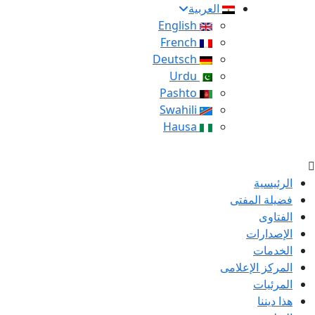
العربية
English
French
Deutsch
Urdu
Pashto
Swahili
Hausa
الرئيسية
فضيلة المفتى
الفتاوى
الإصدارات
الخدمات
المركز الإعلامى
المرئيات
هذا ديننا