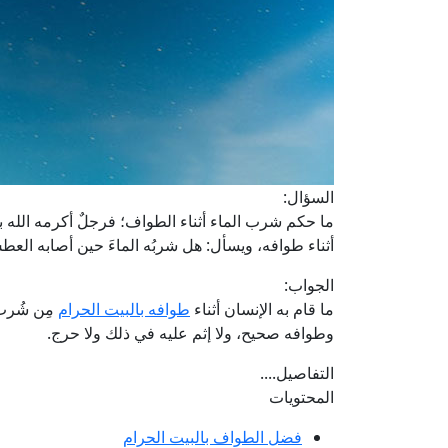
السؤال:
ما حكم شرب الماء أثناء الطواف؛ فرجلٌ أكرمه الله 
أثناء طوافه، ويسأل: هل شربُه الماءَ حين أصابه العط
الجواب:
ما قام به الإنسان أثناء
طوافه بالبيت الحرام
مِن شُرب 
وطوافه صحيح، ولا إثم عليه في ذلك ولا حرج.
التفاصيل....
المحتويات
فضل الطواف بالبيت الحرام