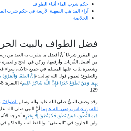
حكم شرب الماء أثناء الطواف
آراء المذاهب الفقهية الأربعة في حكم شرب الماء
الخلاصة
فضل الطواف بالبيت الحرا
مِن المقرر شرعًا أنَّ أفضل ما يتقرب به العبد من ربه
مِن أفضل القُربات وأرفعِها، وركن في الحج والعمرة فلا 
وشعيرة يثاب عليها المسلم في جميع حالاته، سواء ف
والتطوع؛ لعموم قول الله تعالى: ﴿
إِنَّ الصَّفَا وَالْمَرْوَةَ م
بِهِمَا وَمَنْ تَطَوَّعَ خَيْرًا فَإِنَّ اللَّهَ شَاكِرٌ عَلِيم
﴾ [البقرة: 158]، وقوله سبحانه وتعالى: ﴿
29].
وقد وصف النبيُّ صلى الله عليه وآله وسلم
الطوافَ ب
الله بن عباس رضي الله عنهما
أنَّ النبي صلى الله عل
فِيهِ النُّطْقَ، فَمَنْ نَطَقَ فَلَا يَنْطِقْ إِلَّا بِخَيْرٍ
» أخرجه الأئمة:
وابن الجارود في "المنتقى" -واللفظ له-، والحاكم ف