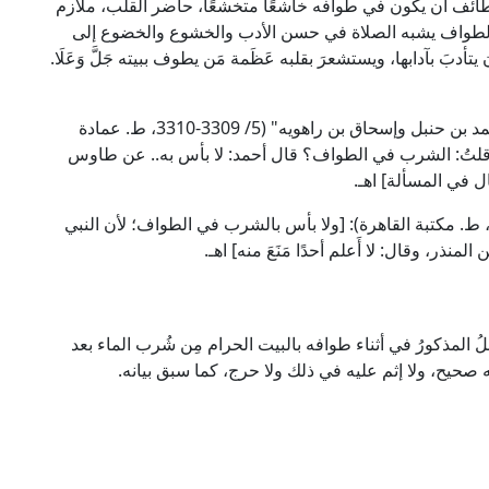
 الطائف أن يكون في طوافه خاشعًا متخشعًا، حاضر القلب، ملازم
 الطواف يشبه الصلاة في حسن الأدب والخشوع والخضوع إلى
يتأدبَ بآدابها، ويستشعرَ بقلبه عَظَمة مَن يطوف ببيته جَلَّ وَعَلَا.
وقال الإمام أبو يعقوب الكَوْسَج في "مسائل الإمام أحمد بن حنبل وإسحاق بن راهويه" (5/ 3309-3310، ط. عمادة
: [قلتُ: الشرب في الطواف؟ قال أحمد: لا بأس به.. عن طاوس
 في المسألة] اهـ.
قال الإمام ابن قُدَامَة الحنبلي في "المغني" (3/ 343، ط. مكتبة القاهرة): [ولا بأس بالشرب في الطواف؛ لأن النبي
ذر، وقال: لا أَعلم أحدًا مَنَعَ منه] اهـ.
لُ المذكورُ في أثناء طوافه بالبيت الحرام مِن شُرب الماء بعد
صحيح، ولا إثم عليه في ذلك ولا حرج، كما سبق بيانه.