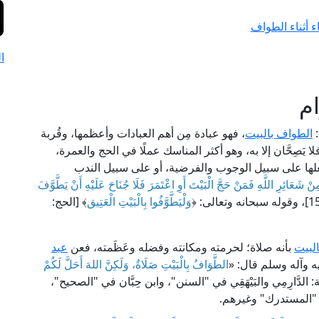
 أثناء الطواف
ا
م
:
الطواف بالبيت
، فهو عبادة مِن أهم العبادات وأعظمها، وقُربة
يَصِحَّان إلا به، وهو أكثر المناسك عملًا في الحج والعمرة،
علها على سبيل الوجوب والفرضية، أو على سبيل الندب
ِنْ شَعَائِرِ اللَّهِ فَمَنْ حَجَّ الْبَيْتَ أَوِ اعْتَمَرَ فَلَا جُنَاحَ عَلَيْهِ أَنْ يَطَّوَّفَ
وَلْيَطَّوَّفُوا بِالْبَيْتِ الْعَتِيق
﴾ [الحج:
البيت
بأنه صلاة؛ لحرمته ومكانته وفضله وعَظَمته، فعن
عبد
يه وآله وسلم قال: «
الطَّوَافُ بِالْبَيْتِ صَلَاةٌ، وَلَكِنَّ اللهَ أَحَلَّ لَكُمْ
 الدَّارِمِي والبَيْهَقِي في "السنن"، وابن حِبَّان في "الصحيح"،
ي "المستدرك" وغيرهم.