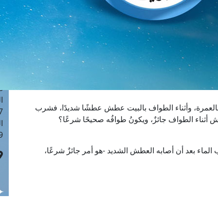
ا
 :40
ا
 :17
ا
 : 1
ا
8
ا
بالعمرة، وأثناء الطواف بالبيت عطش عطشًا شديدًا، فشرب
: 45
ش أثناء الطواف جائزٌ، ويكونُ طوافُه صحيحًا شرعًا؟
ا
 :10
الماء بعد أن أصابه العطش الشديد -هو أمر جائزٌ شرعًا،