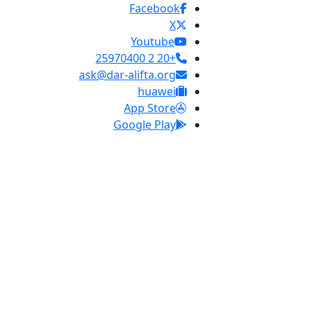
Facebook
X
Youtube
+20 2 25970400
ask@dar-alifta.org
huawei
App Store
Google Play