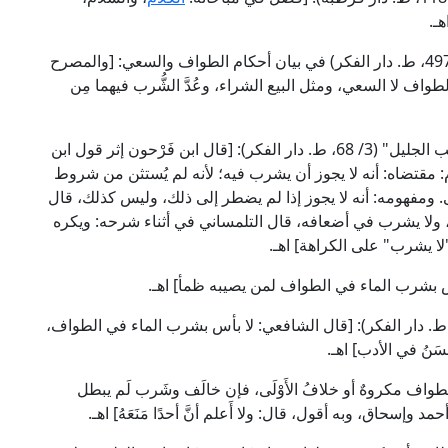
ـ.
وقال الإمام ابن عَابِدِين الحنفي في "رد المحتار" (2/ 497، ط. دار الفكر) في بيان أحكام الطواف والسعي: [والمصرح
لطواف لا السعي، ومثل البيع الشراء، وعُدَّ الشُّرب فيهما مِن
وقال الإمام شمس الدين الحَطَّاب المالكي في "مواهب الجليل" (3/ 68، ط. دار الفكر): [قال ابن فَرْحون إثر قول ابن
: مقتضاه: أنه لا يجوز أن يشرب فيه؛ لأنه لم يُستثن من شروط
هى. ومفهومه: أنه لا يجوز إذا لم يضطر إلى ذلك، وليس كذلك، قال
، ولا يشرب في أضعافه، قال التلمساني في أثناء شرحه: ويكره
ا يشرب" على الكراهة] اهـ.
ل الإمام النووي الشافعي في "المجموع" (8/ 46، ط. دار الفكر): [قال الشافعي: لا بأس بشرب الماء في الطواف،
حسَنُ في الأدب] اهـ.
لشرب في الطواف مكروهٌ أو خلافُ الأَوْلَى، فإن خالَف وشَرب لَم يبطل
إسحاق، وبه أقول، قال: ولا أَعلم أنَّ أحدًا مَنَعَهُ] اهـ.