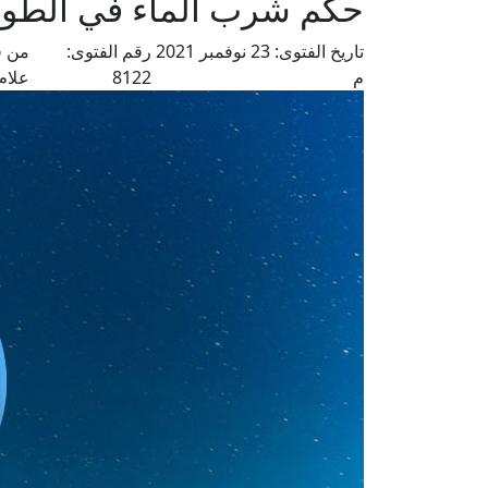
حكم شرب الماء في الطواف
تاريخ الفتوى:
23 نوفمبر 2021
رقم الفتوى:
من ف
م
8122
علام