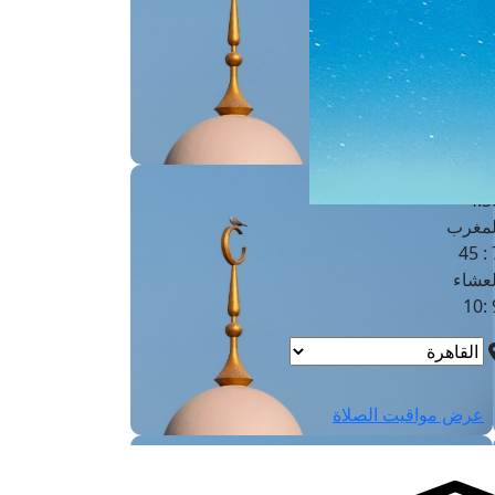
لفجر
4
لشروق
6
لظهر
1
لعصر
4:3
لمغرب
7 
لعشاء
9
عرض مواقيت الصلاة