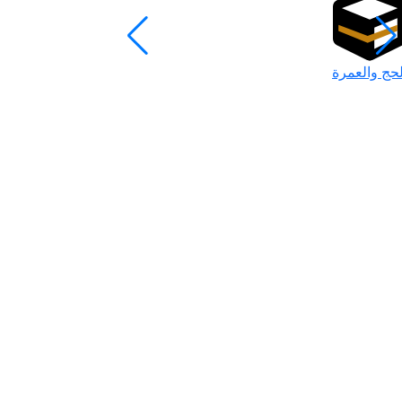
لحج والعمرة
رمضان