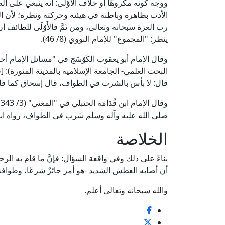
ووجه كونه مكروهًا أو خلاف الأَوْلَى: أنه ينبغي على
الأدب بظاهره وباطنه في هيئته وحركته ونظره؛ لأن
رب العزة سبحانه وتعالى، ومِن ثَمَّ فالأَوْلَى للطائف أن 
ينظر: "المجموع" للإمام النووي (8/ 46).
البحث العلمي- الجامعة الإسلامية بالمدينة المنورة)
قال: لا بأس بالشرب في الطواف، قال إسحاق كما قال
و
صلى الله عليه وآله وسلم شَرب في الطواف، رواه ابن المن
الخلاصة
بناءً على ذلك وفي واقعة السؤال: فإنَّ ما قام به الرج
أن أصابه العطش الشديد -هو أمر جائزٌ شرعًا، وطوافه 
والله سبحانه وتعالى أعلم.