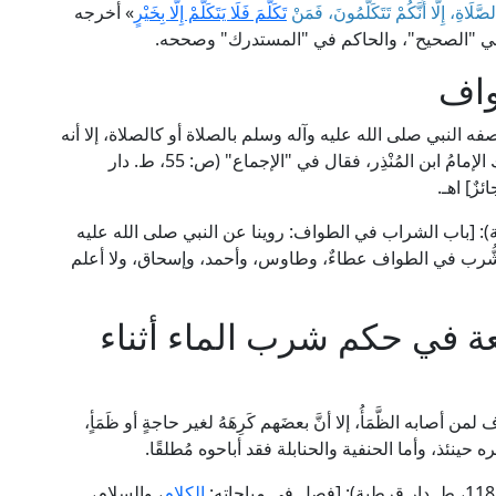
َّلَاةِ، إِلَّا أَنَّكُمْ تَتَكَلَّمُونَ، فَمَنْ
تَكَلَّمَ فَلَا يَتَكَلَّمْ إِلَّا بِخَيْرٍ
» أخرجه
َيْمَة في "الصحيح"، والحاكم في "المستدرك" وصححه.
واف
النبي صلى الله عليه وآله وسلم بالصلاة أو كالصلاة، إلا أنه
يجوز شرب الماء فيه، وقد نقل الإجماعَ على جواز ذلك الإمامُ ابن المُنْذِر، فقال في "الإجماع" (ص: 55، ط. دار
ئزٌ] اهـ.
 مكتبة مكة الثقافية): [باب الشراب في الطواف: روينا عن النبي صلى الله عليه
الشُّرب في الطواف عطاءٌ، وطاوس، وأحمد، وإسحاق، ولا أعلم
بعة في حكم شرب الماء أثناء
صابه الظَّمَأُ، إلا أنَّ بعضَهم كَرِهَهُ لغير حاجةٍ أو ظَمَأٍ،
 حينئذ، وأما الحنفية والحنابلة فقد أباحوه مُطلقًا.
الكلام
، والسلام،