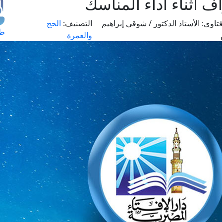
 أثناء أداء المناسك
تاوى:
الأستاذ الدكتور / شوقي إبراهيم
التصنيف:
الحج
طل
والعمرة
اس
حج
ال
م
الق