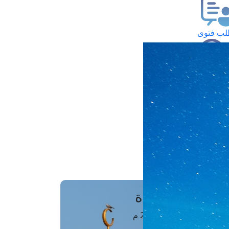
ب فتوى
تعلام عن فتوى
ز موعد
فتوى الهاتفية
َواقِيتُ الصَّـــلاة
اهرة · 06 أغسطس 2026 م