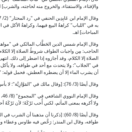
والإفتاء، والاستفتاء، والخروج منه لحاجته، والشرب] اه
به في "اللباب" كراهةُ البيع فيهما، وكراهةُ الأكل في ا
المباحات] اهـ.
الحاجب: مِن واجبات الطواف شروطُ الصلاة إلا الكلام
الصلاة إلا الكلام، وقد أجازوه إذا اضطر إلى ذلك. انت
في "الجلاب": ولا يتحدث مع أحد في طوافه، ولا يأكل
أن يشرب الماء إلا أن يضطره العطش، فحمل قوله: "ل
وقال أيضًا (3/ 76): [وقال مالك في "المَوَّازِيَّة": لا بأس بشرب الماء في الطواف لمن يصيبه ظمأ] اهـ.
وقا
ولا أكرهه بمعنى المأثم، لكني أُحب تَرْكَهُ؛ لأن تَرْكَهُ أ
وقال أيضًا (8/ 60): [ذكرنا أن مذهبنا أن ا
طوافه، وقال ابن المنذر: رَخَّص فيه طاوس وعطاء وأحمد و