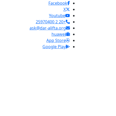
Facebook
X
Youtube
+20 2 25970400
ask@dar-alifta.org
huawei
App Store
Google Play