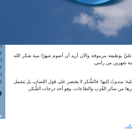
ا
 :42
ا
 :18
ا
 : 1
ا
7
عليَّ بوظيفة مرموقة والآن أريد أن أصوم شهرًا بنية شكر الله
ا
بقيمة شهرين من راتبي.
: 43
ا
ية: مندوبٌ إليها؛ فالشُّكر لا يقتصر على قول اللسان، بل يَشمل
 :8
ها من سائر القُرَب والطاعات، وهو أحد درجات الشُّكر.
الى