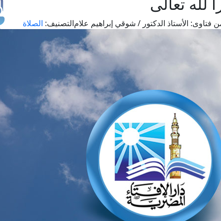
لله تعالى
ن فتاوى:
الأستاذ الدكتور / شوقي إبراهيم علام
التصنيف:
الصلاة
طل
اس
حج
ال
م
الق