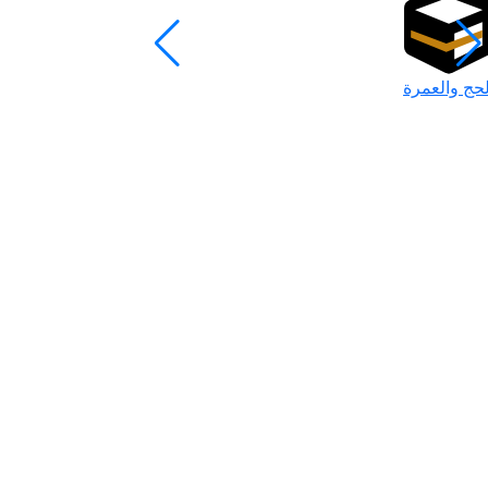
لحج والعمرة
رمضان