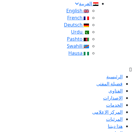
العربية
English
French
Deutsch
Urdu
Pashto
Swahili
Hausa
الرئيسية
فضيلة المفتى
الفتاوى
الإصدارات
الخدمات
المركز الإعلامى
المرئيات
هذا ديننا