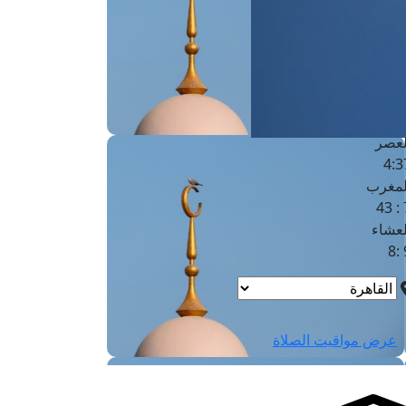
لفجر
4
لشروق
6
لظهر
1
لعصر
4:3
لمغرب
7 
لعشاء
9
عرض مواقيت الصلاة