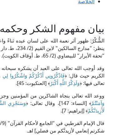
الخلاصة
بيان مفهوم الشكر وحكمه 
الشُّكْرُ: ظهور أثر نعمة الله على لسان عبده ثناءً واع
ينظر: "مدارج ا
"تحفة الأبرار" للبيضاوي (2/ 65، ط. أوقاف الكويت).
وقد أوجب الله تعالى على العبد أن يشكره سبحانه 
الكريم حيث قال: ﴿
فَاذْكُرُونِي أَذْكُرْكُمْ وَاشْكُرُوا لِي وَ
تعالى فيها: ﴿
وَلَذِكْرُ اللَّهِ أَكْبَرُ
﴾ [العنكبوت: 45].
ووعد الله تعالى بنجاة الشاكرين من المؤمنين وجزا
وَآمَنْتُمْ
﴾ [النساء: 147]، وقال تعالى: ﴿
وَسَنَجْزِي الشَّ
لَأَزِيدَنَّكُمْ
﴾ [إبراهيم: 7].
قال الإمام القرطبي في "الجامع لأحكام القرآن" (9/ 343، ط. دار الكتب المصرية): [﴿
شكرتم إنعامي لأزيدنَّكم من فضلي] اهـ.