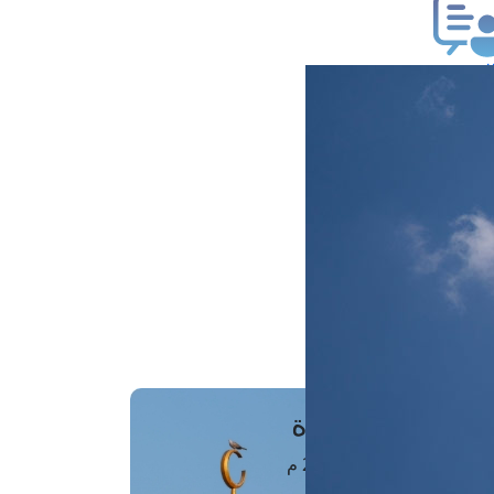
ب فتوى
تعلام عن فتوى
ز موعد
فتوى الهاتفية
َواقِيتُ الصَّـــلاة
اهرة · 08 أغسطس 2026 م