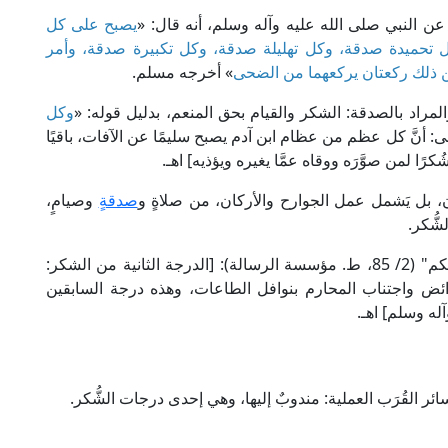
 عن النبي صلى الله عليه وآله وسلم، أنه قال: «
يصبح على كل
تحميدة صدقة، وكل تهليلة صدقة، وكل تكبيرة صدقة، وأمر
 ذلك ركعتان يركعهما من الضحى
» أخرجه مسلم.
وكل
ى: أنَّ كل عظم من عظام ابن آدم يصبح سليمًا عن الآفات، باقيًا
كرًا لمن صوَّرَه ووقاه عمَّا يغيره ويؤذيه] اهـ.
لسان، بل يَشمل عمل الجوارح والأركان، من صلاةٍ و
صدقة
ٍ وصيامٍ،
ُّكر.
قال الإمام ابن رجب الحنبلي في "جامع العلوم والحكم" (2/ 85، ط. مؤسسة الرسالة): [الدرجة الثانية من الشكر:
ائض واجتناب المحارم بنوافل الطاعات، وهذه درجة السابقين
آله وسلم] اهـ.
ئر القُرَب العملية: مندوبٌ إليها، وهي إحدى درجات الشُّكر.