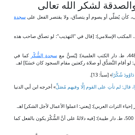
والصدقة لشكر الله تعالى
ب، كأن يُصَلِّي أو يصوم أو يتصدَّق، ولا يقتصر الفعل على
سجدة
إمام النووي في "روضة الطالبين" (1/ 325، ط. المكتب الإسلامي): [قال في "التهذيب": لو تصدَّق صاحب هذه
سجدة الشُّكْر
كما في
أقام التَّصَدُّق أو صلاة ركعتين مقام السجود كان حَسَنًا] اهـ.
دَاوُودَ شُكْرًا
﴾ [سبأ: 13].
 قال: لم تأتِ على القوم إلَّا وفيهم مُصَلٍّ
» أخرجه ابن أبي الدنيا
وقال الإمام ابن كثير في "تفسير القرآن العظيم" (6/ 500، ط. دار طيبة): [فيه دلالةٌ على أنَّ الشُّكْرَ يكون بالفعل كما