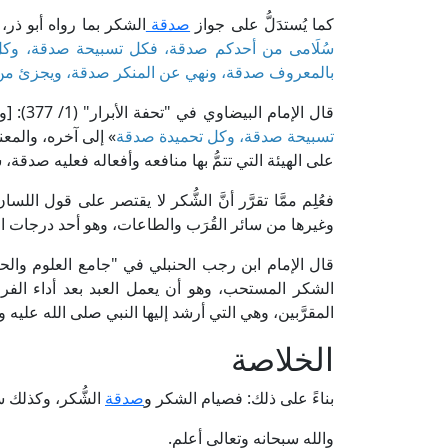
كما يُستدَلُّ على جواز
صدقة
الشكر بما رواه أبو ذر،
سُلَامى من أحدكم صدقة، فكل تسبيحة صدقة، وكل 
بالمعروف صدقة، ونهي عن المنكر صدقة، ويجزئ من
قال الإمام البيضاوي في "تحفة الأبرار" (1/ 377): [والمراد بالصدقة: الشكر والقيام بحق المنعم، بدليل قوله: «
تسبيحة صدقة، وكل تحميدة صدقة
» إلى آخره، والمعن
على الهيئة التي تتمُّ بها منافعه وأفعاله فعليه صدقة، شُ
فعُلِم ممَّا تقرَّر أنَّ الشُّكر لا يقتصر على قول ال
وغيرها من سائر القُرَب والطاعات، وهو أحد درجات الش
الشكر المستحب، وهو أن يعمل العبد بعد أداء الفر
المقرَّبين، وهي التي أرشد إليها النبي صلى الله عليه و
الخلاصة
بناءً على ذلك: فصيام الشكر و
صدقة
الشُّكر، وكذلك سا
والله سبحانه وتعالى أعلم.