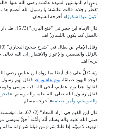
وعن أم المؤمنين السيدة عائشة رضي الله عنها، قالت:
تَفَطَّر رجلاه، قالت عائشة: يا رسول الله أتصنع هذا، وقد
أكونُ عبدًا شكورًا
» أخرجه الشيخان.
قال الإمام ابن
بالعمل كما يكون باللسان] اهـ.
بالزلل والتقصير، والإعواز والافتقار إلى الله تعالى
لربه] اهـ.
ويُستَدَلُّ على ذلك أيضًا بما رواه ابن عباسٍ رضي الل
فوجد اليهود صيامًا،
يوم عاشوراء
، فقال لهم رسول ال
فقالوا: هذا يوم عظيم، أنجى الله فيه موسى وقو
فقال رسول الله صلى الله عليه وآله وسلم: «
فنحن 
وآله وسلم، وأمر بصيامه
» أخرجه مسلم.
قال ابن القيم في "زا
صلى الله عليه وآله وسلم أنَّه وأمَّته أحقُّ بموسى م
اليهود، لا سِيَّما إذا قلنا: شرع من قبلنا شرع لنا ما لم 