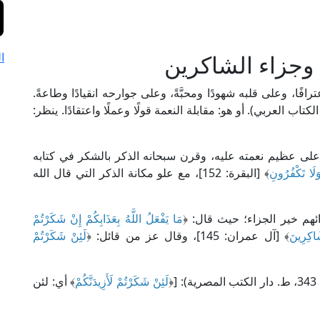
وجزاء الشاكرين
ا
ترافًا، وعلى قلبه شهودًا ومحبَّةً، وعلى جوارحه انقيادًا وطاعةً.
لسالكين" لابن القيم (2/ 234، ط. دار الكتاب العربي). أو هو: مقابلة النعمة قولًا وعملًا واعتقادًا. ينظر:
على عظيم نعمته عليه، وقرن سبحانه الذكر بالشكر في كتابه
لَا تَكْفُرُونِ
﴾ [البقرة: 152]، مع علو مكانة الذكر التي قال الله
ئهم خير الجزاء؛ حيث قال: ﴿
مَا يَفْعَلُ اللَّهُ بِعَذَابِكُمْ إِنْ شَكَرْتُمْ
اكِرِينَ
﴾ [آل عمران: 145]، وقال عز من قائل: ﴿
لَئِنْ شَكَرْتُمْ
لَئِنْ شَكَرْتُمْ لَأَزِيدَنَّكُمْ
﴾ أي: لئن