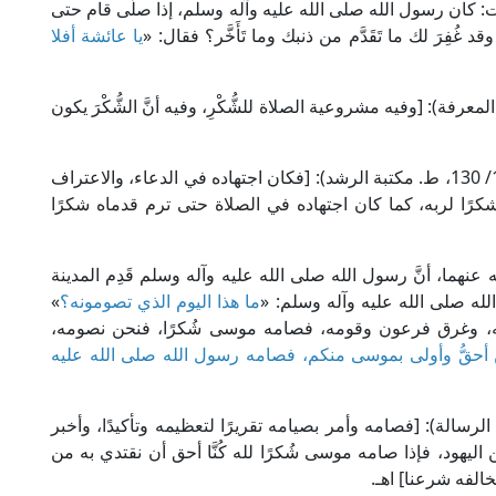
 كان رسول الله صلى الله عليه وآله وسلم، إذا صلَّى قام حتى
 غُفِرَ لك ما تَقَدَّم من ذنبك وما تَأَخَّر؟ فقال: «
يا عائشة أفلا
 حجر في "فتح الباري" (3/ 15، ط. دار المعرفة): [وفيه مشروعية الصلاة للشُّكْرِ، وفيه أنَّ الشُّكْرَ يكون
وقال الإمام ابن بطال في "شرح صحيح البخاري" (10/ 130، ط. مكتبة الرشد): [فكان اجتهاده في الدعاء، والاعتراف
 شكرًا لربه، كما كان اجتهاده في الصلاة حتى ترم قدماه شكرًا
ه عنهما، أنَّ رسول الله صلى الله عليه وآله وسلم قَدِم المدينة
له صلى الله عليه وآله وسلم: «
ما هذا اليوم الذي تصومونه؟
»
مه، وغرق فرعون وقومه، فصامه موسى شُكرًا، فنحن نصومه،
أحقُّ وأولى بموسى منكم، فصامه رسول الله صلى الله عليه
د المعاد" (2/ 67، ط. مؤسسة الرسالة): [فصامه وأمر بصيامه تقريرًا لتعظيمه وتأكيدًا، وأخبر
ن اليهود، فإذا صامه موسى شُكرًا لله كُنَّا أحق أن نقتدي به من
يخالفه شرعنا] اهـ.