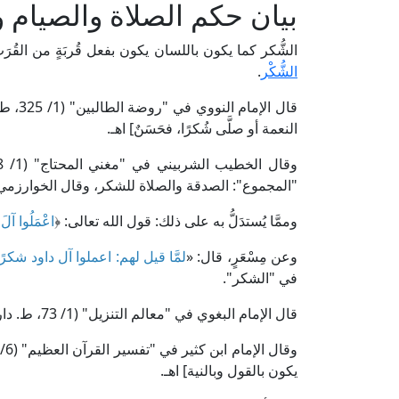
بيان حكم الصلاة والصيام 
الشُّكر كما يكون باللسان يكون بفعل قُربَةٍ من القُرَ
الشُّكْر
.
قال ال
النعمة أو صلَّى شُكرًا، فحَسَنٌ] اهـ.
وقال الخطيب الشربيني في "مغني المحتاج" (1/ 448، ط. دار الكتب العلمية): [يُسنُّ مع
"المجموع": الصدقة والصلاة للشكر، وقال الخوارزمي: لو 
وممَّا يُستدَلُّ به على ذلك: قول الله تعالى: ﴿
اعْمَلُوا آلَ 
وعن مِسْعَرٍ، قال: «
لمَّا قيل لهم: اعملوا آل داود شكرًا،
في "الشكر".
قال الإمام البغوي في "معالم التنزيل" (1/ 73، ط. دار إحياء التراث العربي): [يعني: اعملوا الأعمال لأجل الشكر] اهـ.
يكون بالقول وبالنية] اهـ.