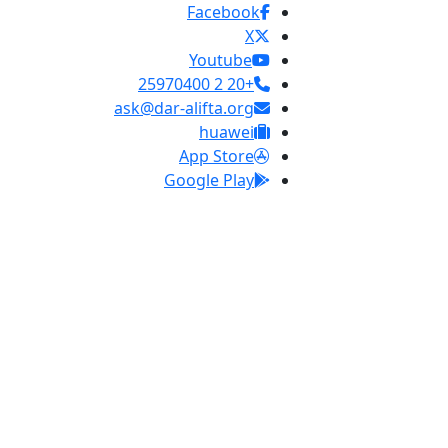
Facebook
X
Youtube
+20 2 25970400
ask@dar-alifta.org
huawei
App Store
Google Play