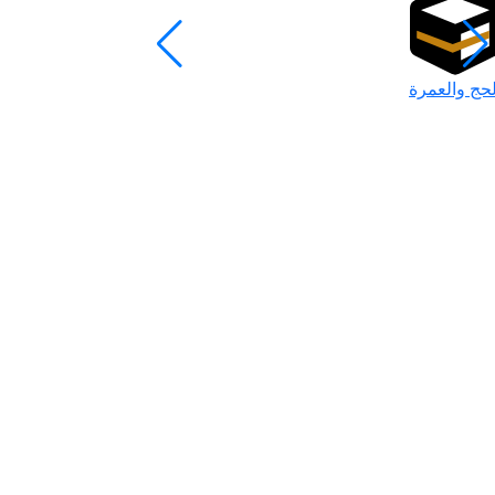
لحج والعمرة
رمضان