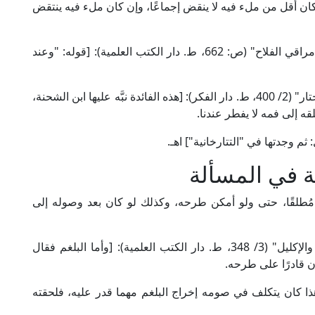
إن كان أقل من ملء فيه لا ينقض إجماعًا، وإن كان ملء فيه ينتقض
وقال العلامة الطحطاوي الحنفي في "حاشيته على مراقي الفلاح" (ص: 662، ط. دار الكتب العلمية): [قوله: "وعند
وقال العلامة ابن عابدين الحنفي في حاشيته "رد المحتار" (2/ 400، ط. دار الفكر): [هذه الفائدة نبَّه عليها ابن الشحنة،
لقه إلى فمه لا يفطر عندنا.
ثم وجدتها في "التتارخانية"] اهـ.
ة في المسألة
ِرُ مُطلقًا، حتى ولو أمكن طرحه، وكذلك لو كان بعد وصوله إلى
قال العلامة أبو عبد الله المواق المالكي في "التاج والإكليل" (3/ 348، ط. دار الكتب العلمية): [وأما البلغم فقال
ن قادرًا على طرحه.
ا كان يتكلف في صومه إخراج البلغم مهما قدر عليه، فلحقته