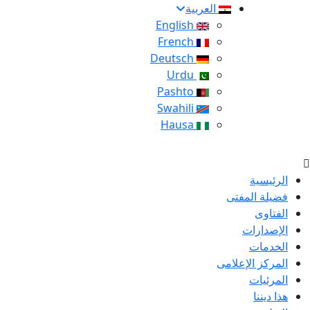
العربية
English
French
Deutsch
Urdu
Pashto
Swahili
Hausa
الرئيسية
فضيلة المفتى
الفتاوى
الإصدارات
الخدمات
المركز الإعلامى
المرئيات
هذا ديننا