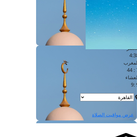
لفجر
4
لشروق
6
لظهر
1
لعصر
4:3
لمغرب
7 
لعشاء
9
عرض مواقيت الصلاة