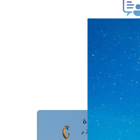
ب فتوى
تعلام عن فتوى
ز موعد
فتوى الهاتفية
َواقِيتُ الصَّـــلاة
اهرة · 07 أغسطس 2026 م