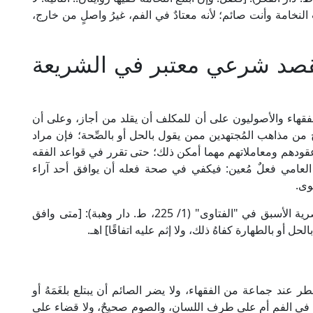
لنخامة وأنت صائم؛ لأنه معتادٌ في الفم، غيرُ واصلٍ من خارج،
قصد شرعي معتبر في الشريعة
لفقهاء والأصوليون على أن للمكلف أن يقلد من أجاز، وعلى أن
ن مذاهب المُجتهدين ممن يقول بالحل أو بالصِّحة؛ فإن مراد
عقودهم ومعاملاتهم مهما أمكن ذلك؛ حتى تقرر في قواعد الفقه
العامي فعلٌ مُعين: فيكفي في صحة فعله أن يوافق أحد آراء
وى.
قال العلامة محمد بخيت المطيعي مفتي الديار المصرية الأسبق في "الفتاوى" (1/ 225، ط. دار وهبة): [متى وافق
أو بالطهارة كفاهُ ذلك، ولا إثم عليه اتفاقًا] اهـ.
فطر عند جماعة من الفقهاء، ولا يضر الصائم أن يبتلع بلغَمَهُ أو
كان في الفم أم على طرف اللسان، والصوم صحيحٌ، ولا قضاء على