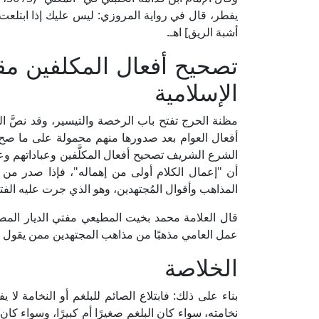
يفطر، قال في رواية المروزي: ليس عليك إذا ابتلعت ا
أشبهَ الريق] اهـ.
تصحيح أفعال المكلفين م
الإسلامية
مظنة الحرج تفتح باب الرخصة والتيسير، وقد نصَّ ا
أفعال العوام بعد صدورها منهم محمولة على ما صح م
الشرع الشريف تصحيح أفعال المكلَّفين وعباداتهم و
أن "إعمال الكلام أولى من إهماله"، فإذا صدر من 
المذاهب وأقوال المُجتهدين، وهو الذي جرت عليه الفت
عمل العامي مذهبًا من مذاهب المجتهدين ممن يقول بالحل 
الخلاصة
بناء على ذلك: فابتلاع الصائم للبلغم أو النخامة لا ي
نخامته، سواء كان البلغم صغيرًا أم كبيرًا، وسواء 