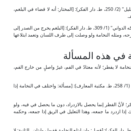
وقال العلامة الخرشي المالكي في "شرح مختصر خليل" (2/ 250، ط. دار الفكر): [المختار: أنه لا قضاء في البلغم،
.
وقال العلم شهاب الدين النفراوي المالكي في "الفواكه الدواني" (1/ 309، ط. دار الفكر): [البلغم يخرج من الصدر إلى
ه، ومثله النخامة ولو وصلت إلى طرف اللسان وتعمد ابتلاعها
ة في هذه المسألة
نخامة لا يفطر؛ لأنه معتادٌ في الفم، غيرُ واصلٍ من خارج الفم،
قال القاضي أبو يعلى الحنبلي في "المسائل الفقهية" (1/ 258، ط. مكتبة المعارف): [مسألة: واختلف في النخامة إذا
ر؛ لأنَّ الفطر إنما يحصل بالازدراد، دون ما يحصل في فيه، ولو
إذا ازدرد ما جمعه، وهذا التعليل في الريق إذا جمعه، وحكمه
ل الإمام ابن قدامة الحنبلي في "المغني" (3/ 36، ط. دار الفكر): [فصل: وإن ابتلع النخامة ففيها روايتان.. الثانية: لا