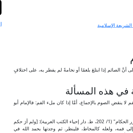
ا
لشريعة الإسلامية
أنَّ الصائم إذا ابتلعَ بلغمًا أو نخامةً لم يفطر به، على اختلافٍ
 في هذه المسألة
لا ينقض الصوم بالإجماع، أمَّا إذا كان ملء الفم: فالإمام أبو
قال العلامة الشرنبلالي الحنفي في "حاشيته على درر الحكام" (1/ 202، ط. دار إحياء الكتب العربية): [ولم أرَ حكم
 إلى فمه، ولعله كالمخاط، فلينظر. ثم وجدتها بحمد الله في