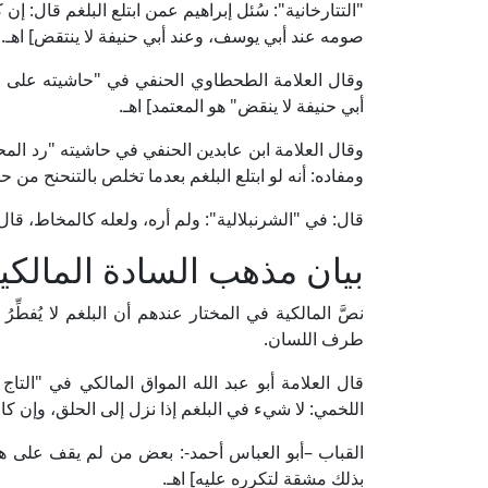
"التتارخانية": سُئل إبراهيم عمن ابتلع البلغم قال: 
صومه عند أبي يوسف، وعند أبي حنيفة لا ينتقض] اهـ.
أبي حنيفة لا ينقض" هو المعتمد] اهـ.
ومفاده: أنه لو ابتلع البلغم بعدما تخلص بالتنحنح من ح
قال: في "الشرنبلالية": ولم أره، ولعله كالمخاط، قال: 
بيان مذهب السادة المالكي
نصَّ المالكية في المختار عندهم أن البلغم لا يُفطّ
طرف اللسان.
اللخمي: لا شيء في البلغم إذا نزل إلى الحلق، وإن كا
القباب –أبو العباس أحمد-: بعض من لم يقف على هذ
بذلك مشقة لتكرره عليه] اهـ.