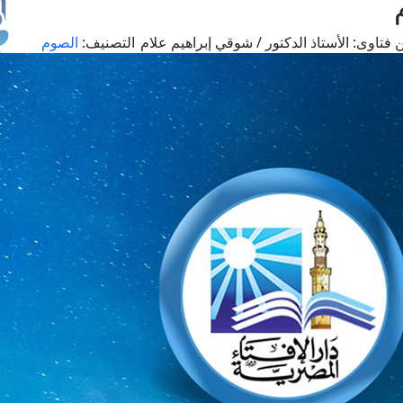
 فتاوى:
الأستاذ الدكتور / شوقي إبراهيم علام
التصنيف:
الصوم
طل
اس
حج
ال
م
الق