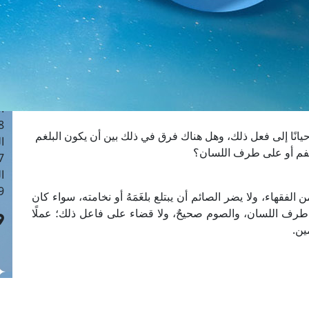
ا
 :41
ا
 :17
ا
 : 1
ا
8
حيانًا إلى فعل ذلك، وهل هناك فرق في ذلك بين أن يكون البلغم
ا
 الفم أو على طرف اللسان؟
: 44
ا
 :9
 الفقهاء، ولا يضر الصائم أن يبتلع بلغَمَهُ أو نخامته، سواء كان
ى طرف اللسان، والصوم صحيحٌ، ولا قضاء على فاعل ذلك؛ عملًا
ين.