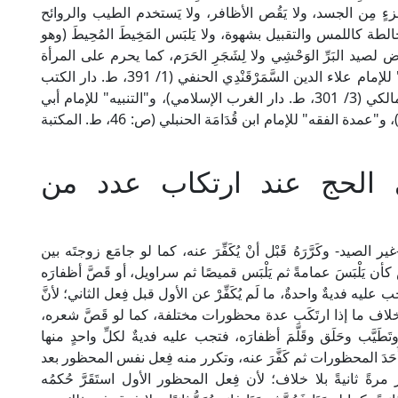
زءٍ مِن الجسد، ولا يَقُص الأظافر، ولا يَستخدم الطيب والروائح
لطة كاللمس والتقبيل بشهوة، ولا يَلبَس المَخِيطَ المُحِيطَ (وهو
لصيد البَرِّ الوَحْشِي ولا لِشَجَرِ الحَرَم، كما يحرم على المرأة
تغطية وجهها أو لُبس القُفَّازَيْن. ينظر: "تحفة الفقهاء" للإمام علاء الدين السَّمَرْقَنْدِي الحنفي (1/ 391، ط. دار الكتب
العلمية)، و"الذخيرة" للإمام شهاب الدين القَرَافِي المالكي (3/ 301، ط. دار الغرب الإسلامي)، و"التنبيه" للإمام أبي
إسحاق الشِّيرَازِي الشافعي (ص: 72، ط. عالم الكتب)، و"عمدة الفقه" للإمام ابن قُدَامَة الحنبلي (ص: 46، ط. المكتبة
 الحج عند ارتكاب عدد من
ير الصيد- وكَرَّرَهُ قَبْل أنْ يُكَفِّرَ عنه، كما لو جامَع زوجتَه بين
سَ كأن يَلْبَسَ عمامةً ثم يَلْبَس قميصًا ثم سراويل، أو قَصَّ أظفارَه
نه يجب عليه فديةٌ واحدةٌ، ما لَم يُكَفِّرْ عن الأول قبل فِعل الثاني؛ لأنَّ
ه، بخلاف ما إذا ارتَكَب عدة محظورات مختلفة، كما لو قَصَّ شعره،
وتَطَيَّب وحَلَق وقَلَّمَ أظفارَه، فتجب عليه فديةٌ لكلِّ واحدٍ منها
َل أَحَدَ المحظورات ثم كَفَّرَ عنه، وتكرر منه فِعل نفس المحظور بعد
رةً ثانيةً بلا خلاف؛ لأن فِعل المحظور الأول استَقَرَّ حُكمُه