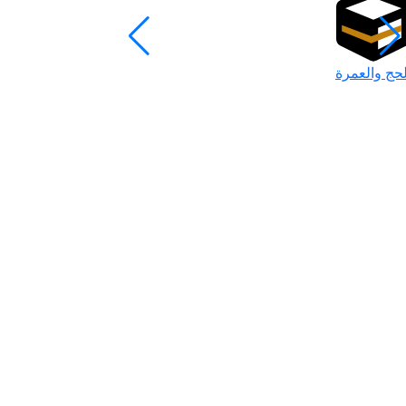
لحج والعمرة
رمضان