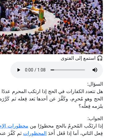
🎧 استمع إلى الفتوى
السؤال:
هل تتعدد الكفارات في الحج إذا ارتكب المحرم عددًا
الحج وهو مُحرِم، وكَفَّرَ عن أحدها بَعد فِعله ثم كَرَّر
يلزمه فِعلُه؟
الجواب:
إذا ارتَكَب المُحرِمُ بالحج محظورًا مِن
محظورات الإح
فِعل الثاني، أما إذا فَعَل أَحَدَ
المحظورات
ثم كَفَّرَ ع