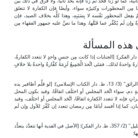
يةً، كما لو زَنَا فَحُدَّ ثم زَنَا فإنه يُحَدُّ ثانيًا، ولا فرق في ذلك بين
ما مِن المحظورات وكثيرُه سواء، وأيضًا فإن الكفارة لا تتعلق
عل المحظور نَفْسه لا بِسَبَبِهِ، وهذا كلُّه بخلاف الصيد، فإن
 وإن لَم يُكَفِّر عما قَبْلَها، وهذا ما نصَّ عليه جمهور الفقهاء مِن
هذه المسألة
م البَابَرْتِي الحنفي في "العناية" (3/ 38، ط. دار الفكر): [الجنايات إذا كانت مِن جنسٍ واحدٍ لا تتعدد الكفارةُ،
دةً لذلك.. فمَتَى اتَّحدَ الْجَمِيعُ لَزِمَهُ كفَّارةٌ واحدةٌ بلا خلافٍ
وقال الإمام زين الدين ابن نُجَيْم الحنفي في "البحر الرائق" (3/ 13، ط. دار الكتاب الإسلامي): [لو قلَّم أظافير يده
ةٍ دم، سواء اتَّحَد المجلس أو اختَلَف اتفاقًا، وقيد بكون المحل
مراتٍ فإنه لا تتعدد الكفارة اتفاقًا، اتَّحَد المجلس أو اختَلَف، وقيد
 كما إذا أفسد أيامًا مِن رمضان تتعدد إن كَفَّرَ للأول وإن لَم
وقال الإمام الخَرَشِي المالكي في "شرحه لمختصر خليل" (2/ 357، ط. دار الفكر): [الأصل في الفدية أنها تتعدَّد بتعدُّد
ا: