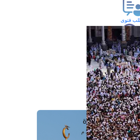
ب فتوى
تعلام عن فتوى
ز موعد
فتوى الهاتفية
َواقِيتُ الصَّـــلاة
اهرة · 08 أغسطس 2026 م