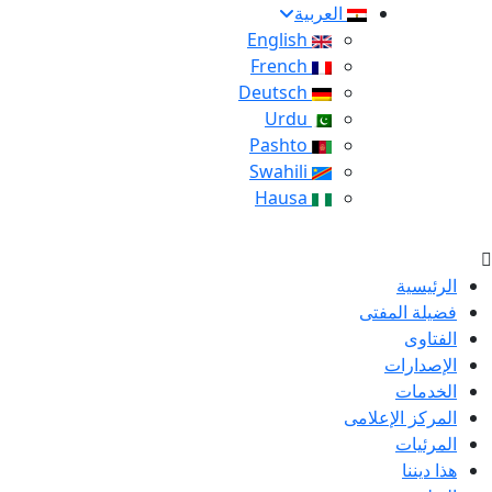
العربية
English
French
Deutsch
Urdu
Pashto
Swahili
Hausa
الرئيسية
فضيلة المفتى
الفتاوى
الإصدارات
الخدمات
المركز الإعلامى
المرئيات
هذا ديننا