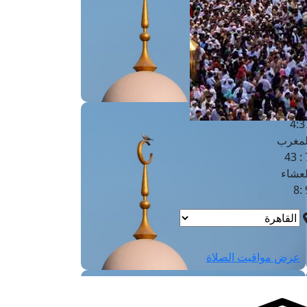
لفجر
4
لشروق
6
لظهر
1
لعصر
4:3
لمغرب
7 
لعشاء
9
عرض مواقيت الصلاة