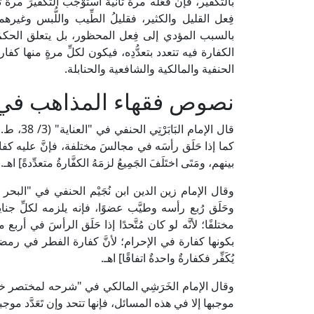
بالتكفير، فإنْ فَعَلَه مرةً ثانيةً استَوْجَب التكفيرَ مرةً ثان
فِعل القليل والكثير، فقليلُ الطِّيب واللُّبس وغيره
بالسبب المؤدي إلى فِعل المحظور، بل يتعلق الحكمُ بفِ
الكفارة فيه تتعدد بتعدُّدِه، فيكون لكلِّ مرةٍ منها كفارةٌ
الحنفية والمالكية والشافعية والحنابلة.
نصوص فقهاء المذاهب في 
قال الإما
كما إذا حَلَق رأسَه في مجالسَ مختلفة، فإنَّ عليه كفارةً واح
بينهم، ومَتَى اختَلَفَ الجَمِيعُ لزمَهُ الكفَّارةُ متعدِّدةً] اهـ.
وحَلَق رُبع رأسه وطيَّب عضوًا، فإنه يلزمه لكلِّ جناي
مختلفًا؛ لأنَّه لو كان مُتَّحدًا إذا حَلَق الرأسَ في أربع 
بكونها كفارة في الإحرام؛ لأنَّ كفارة الفطر في رمضان،
يُكَفِّر فكفارةٌ واحدةٌ اتفاقًا] اهـ.
موجبها إلا في هذه المسائل، فإنها تتحد وإن تَعَدَّد موجبه