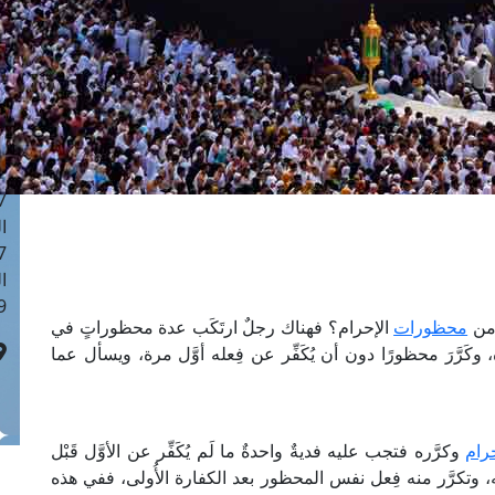
ا
 :42
ا
 :18
ا
 : 1
ا
7
ا
: 43
ا
 :8
 من
محظورات
الإحرام؟ فهناك رجلٌ ارتَكَب عدة محظوراتٍ في
َه، وكَرَّرَ محظورًا دون أن يُكَفِّر عن فِعله أوَّل مرة، ويسأل عما
رام
وكرَّره فتجب عليه فديةٌ واحدةٌ ما لَم يُكَفِّر عن الأوَّل قَبْل
نه، وتكرَّر منه فِعل نفس المحظور بعد الكفارة الأُولى، ففي هذه