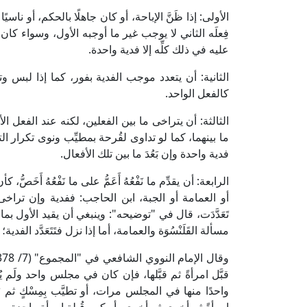
الأولى: إذا ظَنَّ الإباحة، أو كان جاهلًا بالحكم، أو ناسيًا 
فِعلَه الثاني لا يوجب غير ما أوجبه الأول، وسواء كا
عليه في ذلك كلِّه إلا فدية واحدة.
الثانية: أن يتعدد موجب الفدية بفور، كما إذا لبس وتطيَّب
كالفعل الواحد.
الثالثة: أن يتراخى ما بين الفعلين، لكنه عند الفعل الأول
ما بينهما، كما لو تداوى لقُرحة بمطيِّب ونوى تكرار التداو
فدية واحدة وإن بَعُدَ ما بين تلك الأفعال.
الرابعة: أن يقدِّم ما نَفْعُهُ أَعَمُّ على ما نَفْعُهُ أَخَص
أو العمامة أو الجبة، ابن الحاجب: ففدية وإن تراخى
تَعَدَّدَت، قال في "توضيحه": وينبغي أن يقيد الأول بم
مسألة القَلَنْسُوَة والعمامة، أما إذا نزل فتَتَعَدَّد الفدية؛ لأنه ان
قبَّل امرأةً ثم قبَّلها، فإن كان في مجلس واحد ولَم يُك
واحدًا منها في المجلس مرات، أو تطيَّب بِمِسْكٍ ثم ز