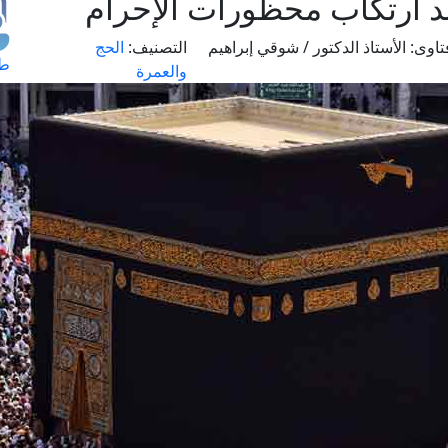
د ارتكاب محظورات الإحرام
تاوى:
الأستاذ الدكتور / شوقي إبراهيم
التصنيف:
الحج
طل
والعمرة
اس
حج
ال
م
الق