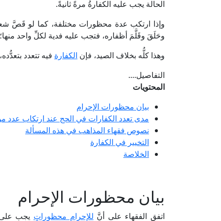
الحالة يجب عليه الكفارةُ مرةً ثانيةً.
وإذا ارتكب عدة محظورات مختلفة، كما لو قَصَّ شعره، وغ
وحَلَقَ وقَلَّمَ أظفاره، فتجب عليه فدية لكلِّ واحد منه
وهذا كلُّه بخلاف الصيد، فإن
الكفارة
فيه تتعدد بتعدُّده، 
التفاصيل....
المحتويات
بيان محظورات الإحرام
مدى تعدد الكفارات في الحج عند ارتكاب عدد م
نصوص فقهاء المذاهب في هذه المسألة
التخيير في الكفارة
الخلاصة
بيان محظورات الإحرام
اتفق الفقهاء على أنَّ
للإحرام محظوراتٍ
يجب على ال