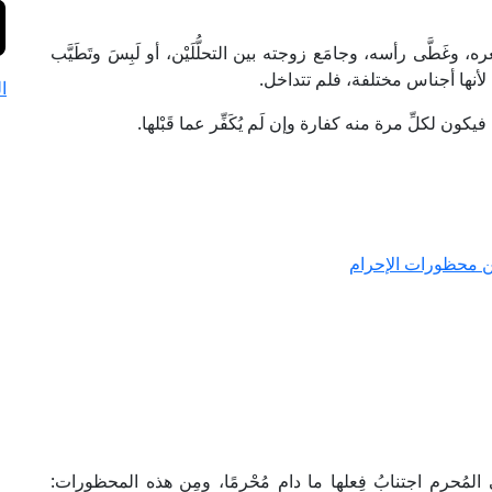
َطَّى رأسه، وجامَع زوجته بين التحلُّلَيْن، أو لَبِسَ وتَطَيَّب
ا؛ لأنها أجناس مختلفة، فلم تتداخل.
ا
فيكون لكلِّ مرة منه كفارة وإن لَم يُكَفِّر عما قَبْلها.
ن محظورات الإحرام
مُحرِم اجتنابُ فِعلها ما دام مُحْرِمًا، ومِن هذه المحظورات: