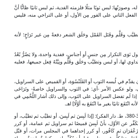
له، وصورَتُها: لبس ثوبًا مثلًا فلزمته الفدية، ثم لبس ثانيًا ظانًّا أنَّ
ن الفعل الثاني على الفور مِن الأول، أو على التراخي منه، فليس
 وقَلَّم وقَتَل القَمْل وحَلَق الشعر دفعةً مِن غير تَرَاخٍ؛ لأنه
 نَوَى التكرار مِن جنسٍ أو أجناسٍ، ففدية واحدة، ولا يَضُرُّ بُعْدُ
ي لها، أو لبس وتطيَّب وحَلَق وقَلَّم ونِيَّتُهُ فِعل جميعها، فعليه
ُّ، كأن يقدِّم في لُبسه الثوب أو القَلَنْسُوَة، أو القميص على السراويل،
، ولو عكس الأمر -أي: في الثوب والسراويل خاصةً- وتَرَاخَى
ا إذا لَم تفضل السراويل على الثوب، وإلى ذلك أشار اللَّخْمِي في
ْتَفَع ثانيًا بغير ما انْتَفَعَ به أوَّلًا] اهـ.
وقال الإمام النووي الشافعي في "المجموع" (7/ 378-380، ط. دار الفكر): [إذا لَبِسَ ثم لَبِسَ، أو تطيَّب ثم تطيَّب، أو
َفِّر عن الأوَّل، بأنْ لَبِسَ قميصًا ثم سراويل ثم عمامة، أو كرر
َعْفَرَان ثم كَافُور، أو كرر إحداهما في المجلس مرات، أو قبَّل