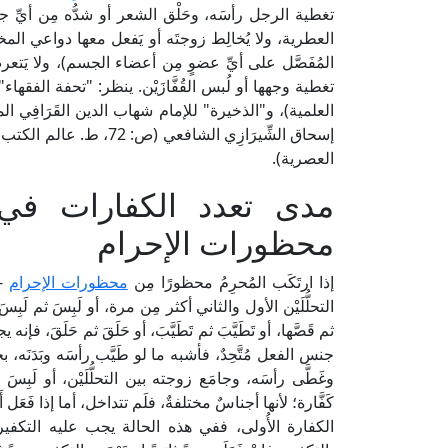
تغطية الرجل رأسَه، وحَلْق الشعر أو شدُّه مِن أيِّ ج
العطرية، ولا يُخالِط زوجتَه أو يَفعل معها دواعي المخا
المُفَصَّل على أيِّ عضوٍ مِن أعضاء الجسم)، ولا يَتعرض 
العصرية).
مدى تعدد الكفارات في
محظورات الإحرام
إذا ارتَكَب المُحرِمُ محظورًا مِن
محظورات الإحرام
-غ
التحلُّلَيْن الأول والثاني أكثر مِن مرة، أو لَبِسَ ثم لَبِ
ثم قَصَّها، أو تَطَيَّبَ ثم تَطَيَّبَ، أو حَلَقَ ثم حَلَقَ، فإ
جنس الفعل مُتَّحِدٌ، فأشبه ما لو طَيَّب رأسَه وبَدَنَ
وغَطَّى رأسَه، وجامَع زوجته بين التحلُّلَيْن، أو لَبِسَ 
كَفَّارة؛ لأنها أجناسٌ مختلفةٌ، فلَم تتداخل، أما إذا فَع
الكفارة الأُولى، ففي هذه الحالة يجب عليه التكفير م