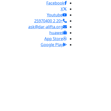
Facebook
X
Youtube
+20 2 25970400
ask@dar-alifta.org
huawei
App Store
Google Play