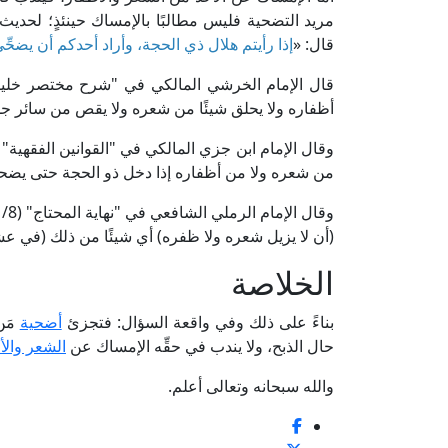
مريد التضحية فليس مطالبًا بالإمساك حينئذٍ؛ لحديث
قال: «
إذا رأيتم هلال ذي الحجة، وأراد أحدكم أن يض
أظفاره ولا يحلق شيئًا من شعره ولا يقص من سائر جس
من شعره ولا من أظفاره إذا دخل ذو الحجة حتى يضحي
(أن لا يزيل شعره ولا ظفره) أي شيئًا من ذلك (في ع
الخلاصة
بناءً على ذلك وفي واقعة السؤال: فتجزئ
أضحية
مَن
حال الذبح، ولا يندب في حقِّه الإمساك عن
الشعر والأ
والله سبحانه وتعالى أعلم.