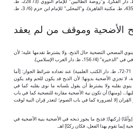
ينظر: "مواهب الجليل" للإمام الحطاب (3/ 238، ط. دار الفكر)، و"روضة الطالبين" للإمام النووي (3/ 228، ط.
المكتب الإسلامي)، و"المغني" للإمام ابن قدامة (9/ 435، ط. مكتبة القاهرة)، و"المحلى" للإمام ابن حزم (6/ 3، ط.
ح الأضحية وموقف من لم يعقد
نوي المضحي التضحية حال الذبح، ولا يشترط تقدمها عليه؛ لأن
1، ط. دار الغرب الإسلامي).
قال الإمام الكاساني الحنفي في "بدائع الصنائع" (5/ 71-72، ط. دار الكتب العلمية) عند تعداده شرائط الجواز: [أما
ة، لا تجزي الأضحية بدونها؛ لأن الذبح قد يكون للحم وقد يكون
ن ينوي بقلبه ولا يشترط أن يقول بلسانه ما نوى بقلبه كما في
يها... (ومنها) أن تكون نية الأضحية مقارنة للتضحية كما في باب
 القِران إلا لضرورة كما في باب الصوم؛ لتعذر قِران النية لوقت
" (5/ 291، ط. دار الفكر): [(وأمَّا) (ركنها): فذبح ما يجوز ذبحه في الأضحية بنية الأضحية في
 إنما تقوم بهذا الفعل، فكان ركنًا] اهـ.