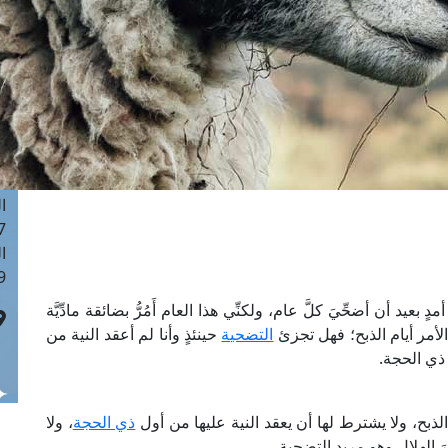
ا
 :42
ا
 :18
ا
 : 1
ا
7
ا
: 43
ا
 :8
دٍ بعيد أن أضحِّيَ كلَّ عام، ولكنِّي هذا العام أَمُرُّ بضائقة مادِّيَّة
 الأمر أيام الذبح؛ فهل تجزئ
التضحية
حينئذٍ وأنا لم أعقد النية من
ي الحجة.
ذبح، ولا يشترط لها أن يعقد النية عليها من أول
ذي الحجة
، ولا
يرَ الهلال وهو مريد التضحية.