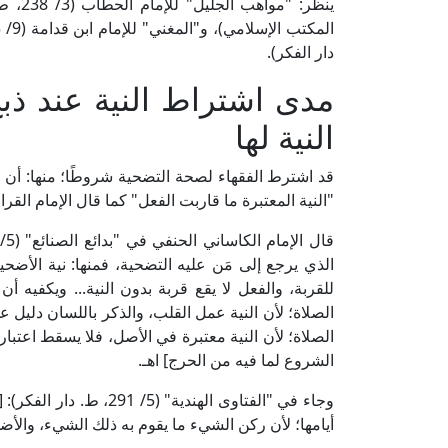
دار الفكر).
مدى اشتراط النية عند ذب
النية لها
قد اشترط الفقهاء لصحة التضحية شروطًا؛ منها: أن ي
"النية المعتبرة ما قاربت الفعل" كما قال الإمام القرافي في "الذخيرة" (4/ 56
الذي يرجع إلى مَن عليه التضحية، فمنها: نية الأضحي
للقربة، والفعل لا يقع قربة بدون النية... ويكفيه أ
الصلاة؛ لأن النية عمل القلب، والذكر باللسان دليل عل
الصلاة؛ لأن النية معتبرة في الأصل، فلا يسقط اعتبار
الشروع لما فيه من الحرج] اهـ.
وجاء في "الفتاوى الهندية
أيامها؛ لأن ركن الشيء ما يقوم به ذلك الشيء، والأضحية