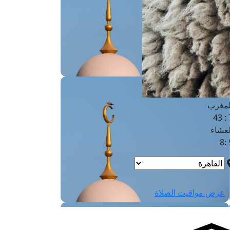
لفجر
4
لشروق
6
لظهر
1
لعصر
4:3
لمغرب
7 
لعشاء
9
عرض مواقيت الصلاة