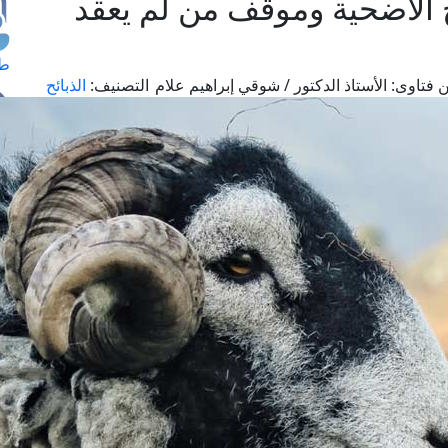
 الأضحية وموقف من لم يعقد
طل
 فتاوى:
الأستاذ الدكتور / شوقي إبراهيم علام
التصنيف:
الذبائح
اس
حج
ال
م
الق