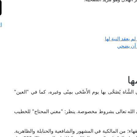
ا
 يعقد النية لها
د أن يضحي
ها
لشَّاة يُضَحَّى بها يوم الأَضْحَى بمِنًى وغيره، كما في "العين"
ا إلى الله تعالى بشروط مخصوصة. ينظر: "مغني المحتاج" للخطيب
هاء؛ من المالكية في المشهور والشافعية والحنابلة والظاهرية.