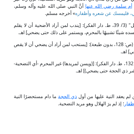
أم سلمة رضي الله عنها
أنَّ النبي صلى الله عليه وآله وسلم،
حِّي، فليمسك عن شعره وأظفاره
» أخرجه مسلم.
قال الإمام الخرشي المالكي في "شرح مختصر خليل" (3/ 39، ط. دار الفكر): [يندب لمن أراد الأضحية أن لا يقلم
ده شيئًا تشبيهًا بالمحرم، ويستمر على ذلك حتى يضحي] اهـ.
وقال الإمام ابن جزي المالكي في "القوانين الفقهية" (ص: 128، بدون طبعة): [يستحب لمن أراد أن يضحي أن لا يقص
] اهـ.
وقال الإمام الرملي الشافعي في "نهاية المحتاج" (8/ 132، ط. دار الفكر): [(ويسن لمريدها) غير المحرم -أي التضحية-
شر ذي الحجة حتى يضحي)] اهـ.
 لم يعقد النية عليها من أول
ذي الحجة
ما دام مستحضرًا النية
ظفار
؛ إذ لم يرَ الهلال وهو مريد التضحية.