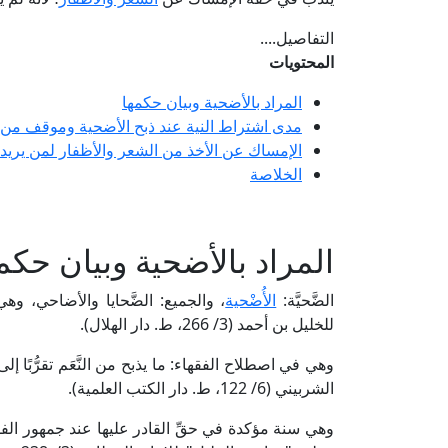
التفاصيل....
المحتويات
المراد بالأضحية وبيان حكمها
مدى اشتراط النية عند ذبح الأضحية وموقف من لم
الإمساك عن الأخذ من الشعر والأظفار لمن يري
الخلاصة
المراد بالأضحية وبيان حكم
الضَّحيَّة:
الأُضْحية
، والجميع: الضَّحايا والأضاحي، وهي ا
للخليل بن أحمد (3/ 266، ط. دار الهلال).
وهي في اصطلاح الفقهاء: ما يذبح من النَّعَم تقرُّبً
الشربيني (6/ 122، ط. دار الكتب العلمية).
وهي سنة مؤكدة في حقِّ القادر عليها عند جمهور الفق