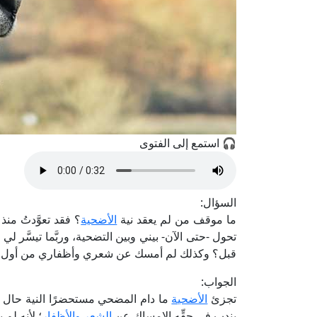
🎧 استمع إلى الفتوى
السؤال:
ما موقف من لم يعقد نية
الأضحية
؟ فقد تعوَّدتُ منذ أم
تحول -حتى الآن- بيني وبين التضحية، وربَّما تيسَّر لي
قبل؟ وكذلك لم أمسك عن شعري وأظفاري من أول ذ
الجواب:
تجزئ
الأضحية
ما دام المضحي مستحضرًا النية حال ال
يندب في حقِّه الإمساك عن
الشعر والأظفار
؛ لأنه لم 