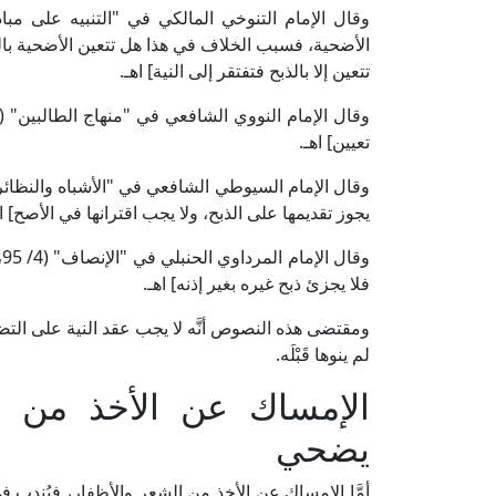
الأضحية، فسبب الخلاف في هذا هل تتعين الأضحية بالشرا
تتعين إلا بالذبح فتفتقر إلى النية] اهـ.
تعيين] اهـ.
يجوز تقديمها على الذبح، ولا يجب اقترانها في الأصح] اه
و
فلا يجزئ ذبح غيره بغير إذنه] اهـ.
ومقتضى هذه النصوص أنَّه لا يجب عقد النية على الت
لم ينوها قَبْلَه.
الإمساك عن الأخذ من ا
يضحي
أمَّا الإمساك عن الأخذ من الشعر والأظفار، فيُندب ف