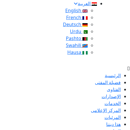
العربية
English
French
Deutsch
Urdu
Pashto
Swahili
Hausa
الرئيسية
فضيلة المفتى
الفتاوى
الإصدارات
الخدمات
المركز الإعلامى
المرئيات
هذا ديننا