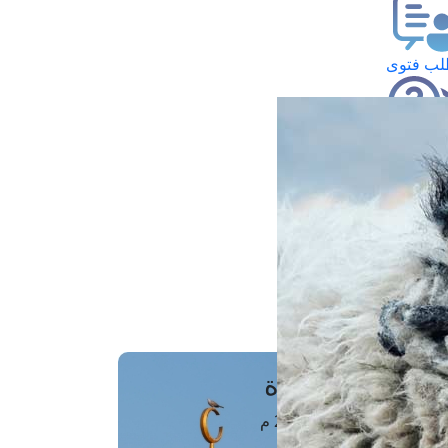
ب فتوى
تعلام عن فتوى
ز موعد
فتوى الهاتفية
َواقِيتُ الصَّـــلاة
اهرة · 08 أغسطس 2026 م