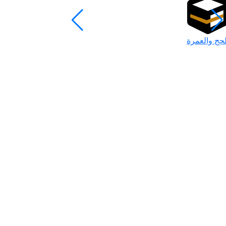
لحج والعمرة
رمضان