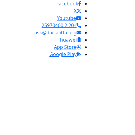
Facebook
X
Youtube
+20 2 25970400
ask@dar-alifta.org
huawei
App Store
Google Play