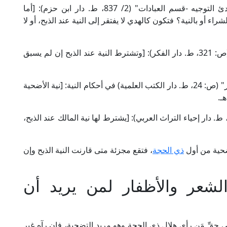
وقال الإمام التنوخي المالكي في "التنبيه على مبادئ التوجيه -قسم العبادات" (2/ 837، ط. دار ابن حزم): [أما
ء أو بالنية؟ فتكون كالهدي لا يفتقر إلى النية عند الذبح، أو لا
وقال الإمام النووي الشافعي في "منهاج الطالبين" (ص: 321، ط. دار الفكر): [وتشترط النية عند الذبح إن لم يسبق
وقال الإمام السيوطي الشافعي في "الأشباه والنظائر" (ص: 24، ط. دار الكتب العلمية) في أحكام النية: [نية الأضحية
ـ.
قال الإمام المرداوي الحنبلي في "الإنصاف" (4/ 95، ط. دار إحياء التراث العربي): [يشترط لها نية المالك عند الذبح،
ضحية من أول
ذي الحجة
، فتقع مجزئة متى قارنت النية الذبح وإن
لشعر والأظفار لمن يريد أن
ي حقِّ مَن رأى هلال ذي الحجة وهو مريد التضحية، فإن رآه غير