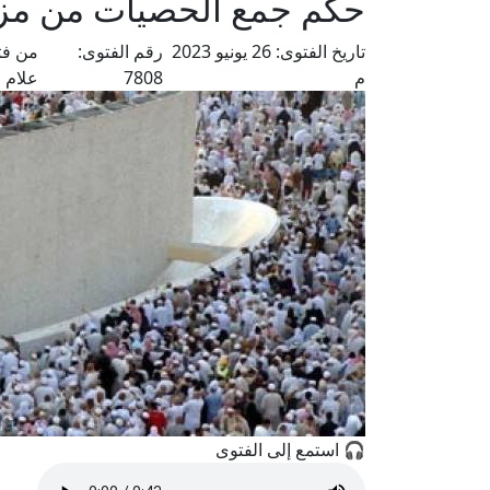
حكم جمع الحصيات من مزد
تاريخ الفتوى:
26 يونيو 2023
رقم الفتوى:
من فت
م
7808
علام
🎧 استمع إلى الفتوى