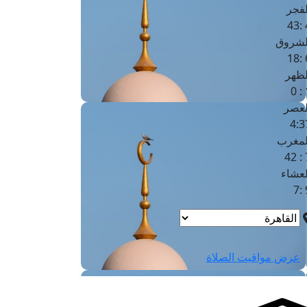
لفجر
4
لشروق
6
لظهر
1
لعصر
4:3
لمغرب
7 
لعشاء
9
عرض مواقيت الصلاة