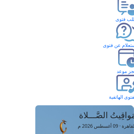
ب فتوى
تعلام عن فتوى
ز موعد
فتوى الهاتفية
َواقِيتُ الصَّـــلاة
اهرة · 09 أغسطس 2026 م