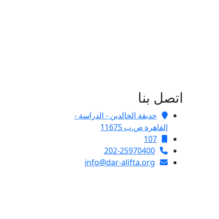
اتصل بنا
حديقة الخالدين - الدراسة -
القاهرة ص.ب 11675
107
202-25970400
info@dar-alifta.org