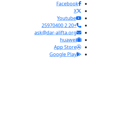
Facebook
X
Youtube
+20 2 25970400
ask@dar-alifta.org
huawei
App Store
Google Play