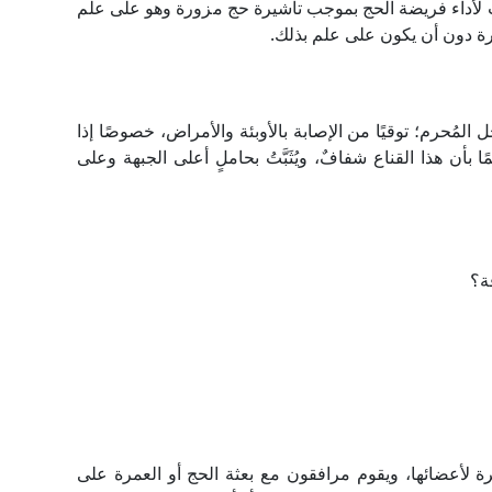
لأداء فريضة الحج بموجب تأشيرة حج مزورة وهو على علم
ة دون أن يكون على علم بذلك.
 قناع الوجه الطبي (Face Shield) للرجل المُحرم؛ توقيًا من الإصابة بالأوبئة والأمراض، خصوصًا إذا
أن هذا القناع شفافٌ، ويُثَبَّتُ بحاملٍ أعلى الجبهة وعلى
ة؟
ة لأعضائها، ويقوم مرافقون مع بعثة الحج أو العمرة على