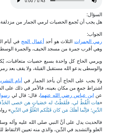
السؤال:
هل يجب أن تُجمع الحصيات لرمي الجمار من مزدلفة
الجواب:
رمي الجمرات
الثلاث هو أحد
أعمال الحج
في أيام الت
وهي أقرب جمرة من مسجد الخيف، والجمرة الوسطى، 
ويرمي الحاج كل واحدة بسبع حصيات متعاقبات، يُكبِّ
والوسطى يدعو الله مستقبل القبلة، ولا يقف بعد رمي 
ولا يجب على الحاج أن يأخذ الجمار في
أيام التشري
اشتراط جمعٍ من مكان بعينه، فالأمر في ذلك على السَّ
عن
ابن عباس رضي الله عنهما
، قال: قال لي
رسولُ 
«
هات الْقُطْ لي، فلَقَطْتُ له حَصَياتٍ هن حَصى الخَذْفِ
الدِّينِ؛ فإنَّما أهلَكَ مَن كان قَبْلَكم الغُلُوُّ في الدِّينِ
» رواه
فالحديث يدل على أنَّ النبي صلى الله عليه وآله وس
الغلو والتشديد في الدِّين، والذي منه تعيين الالتقا