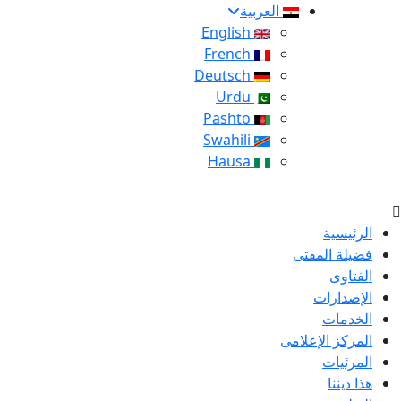
العربية
English
French
Deutsch
Urdu
Pashto
Swahili
Hausa
الرئيسية
فضيلة المفتى
الفتاوى
الإصدارات
الخدمات
المركز الإعلامى
المرئيات
هذا ديننا