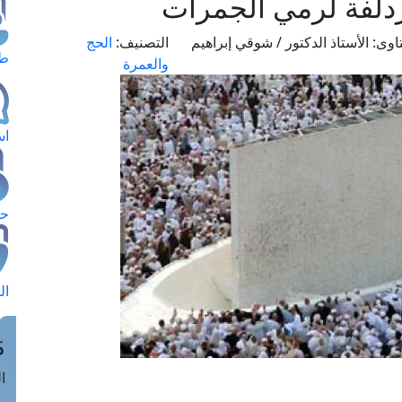
لفة لرمي الجمرات
اوى:
الأستاذ الدكتور / شوقي إبراهيم
التصنيف:
الحج
طل
والعمرة
اس
حج
ال
م
الق