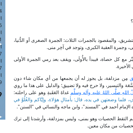
ا
 :43
ا
؟
 :18
ا
 : 0
شريق، والمقصود بالجمرات الثلاث: الجمرة الصغرى أو الدُّنيا،
ا
وجمرة العقبة الكبرى، وتوجد في آخِر منى.
7
ر مع كل حصاة، فيبدأ بالأُولَى، ويقف بعد رمي الجمرة الأولى
ا
الأخيرة.
: 42
ا
ق
مِن مزدلفة، بل يجوز له أن يجمعها من أي مكان شاء دون
 :7
عَة والتيسير، ولا حرج فيه ولا تضييق؛ والدليل على هذا ما روي
اللهِ صلَّى اللهُ عليه وآله وسلَّم
غداةَ العَقَبةِ وهو على راحلته:
، فلما وضعتهن في يده، قال: بأمثالِ هؤلاءِ، وإيَّاكم والغُلُوَّ في
 الإمام أحمد في "المسند"، وابن ماجه والنسائي في "السنن".
لم التقط الحصيات وهو بمنى، وليس بمزدلفة، وأرشدنا إلى ترك
ط للحصيات من مكان معين.