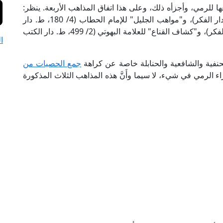
للرمي، وأجزأه ذلك، وعلى هذا اتفاق المذاهب الأربعة. ينظر:
"العناية" للعلامة أكمل الدين البابرتي (2/ 485، ط. دار الفكر)، و"مواهب الجليل" للإمام الحطاب (4/ 180، ط. دار
الفكر)، و"المجموع" للإمام النووي (8/ 124، ط. دار الفكر)، و"كشاف القناع" للعلامة البهوتي (2/ 499، ط. دار الكتب
ا
حنفية والشافعية والحنابلة خاصة عن كراهة
جمع الحصيات من
إجزاء الرمي في شيء، لا سيما وأَنَّ هذه المذاهب الثلاث المذكورة