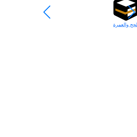
لحج والعمرة
رمضان