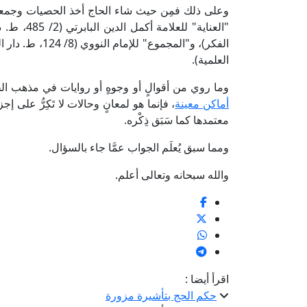
وعلى ذلك فمِن حيث شاء الحاج أخذ الحصيات وجمعها 
العلمية).
وما روي من أقوالٍ أو وجوهٍ أو روايات في مذهب ال
أماكن معينة
، فإنما هو لمعانٍ وحالات لا تَكِرُّ على 
معتمدها كما سَبَق ذِكْره.
ومما سبق يُعلَم الجواب عمَّا جاء بالسؤال.
والله سبحانه وتعالى أعلم.
اقرأ أيضا :
حكم الحج بتأشيرة مزورة