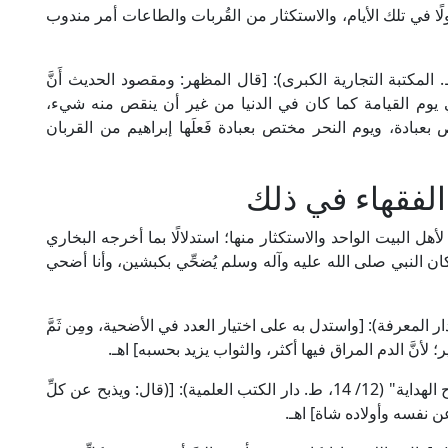
لًا في تلك الأيام، والاستكثار من القُربات والطاعات أمر مندوب
علامة المناوي في "فيض القدير" (5/ 458، ط. المكتبة التجارية الكبرى): [قال المظهر: ومقصود الحديث أَنَّ
تي يوم القيامة كما كان في الدنيا من غير أن ينقص منه شيء،
بادة، ويوم النحر مختص بعبادة فَعلَها إبراهيم من القربان
الفقهاء في ذلك
أهل البيت الواحد والاستكثار منها؛ استدلالًا بما أخرجه البخاري
النبي صلى الله عليه وآله وسلم يُضحِّي بكبشين، وأنا أضحي
 ابن حجر في "فتح الباري" (10/ 10، ط. دار المعرفة): [واستدل به على اختيار العدد في الأضحية، ومِن ثَمَّ
لأنَّ الدم المراق فيها أكثر، والثواب يزيد بحسبه] اهـ.
قال العلامة بدر الدين العيني الحنفي في "البناية شرح الهداية" (12/ 14، ط. دار الكتب العلمية): [(قال: ويذبح عن كلِّ
 نفسه وأولاده شاة] اهـ.