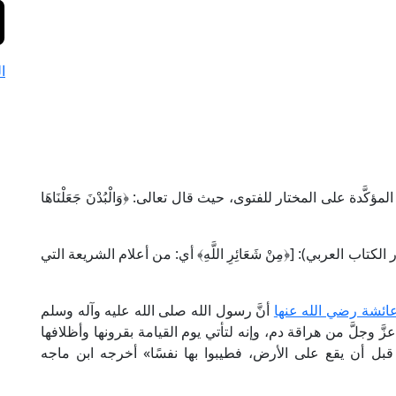
ا
لمؤكَّدة على المختار للفتوى، حيث قال تعالى: ﴿وَالْبُدْنَ جَعَلْنَاهَا
لزمخشري في "تفسيره" (3/ 158، ط. دار الكتاب العربي): [﴿مِنْ شَعَائِرِ اللَّهِ﴾ أي: من أعلام الشريعة التي
عائشة رضي الله عنها
أنَّ رسول الله صلى الله عليه وآله وسلم
زَّ وجلَّ من هراقة دم، وإنه لتأتي يوم القيامة بقرونها وأظلافها
 قبل أن يقع على الأرض، فطيبوا بها نفسًا» أخرجه ابن ماجه