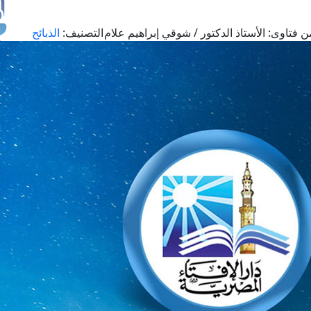
ن فتاوى:
الأستاذ الدكتور / شوقي إبراهيم علام
التصنيف:
الذبائح
طل
اس
حج
ال
م
الق