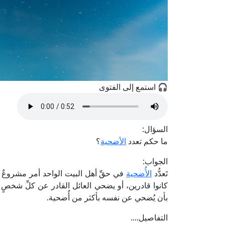
🎧 استمع إلى الفتوى
السؤال:
ما حكم تعدد
الأضحية
؟
الجواب:
تَعدُّد
الأُضحية
في حقِّ أهل البيت الواحد أمر مشروعٌ ح
كانوا قادرين، أو يضحي العائل القادر عن كلِّ شخصٍ ب
بأن يُضحي عن نفسه بأكثر من أُضحية.
التفاصيل....