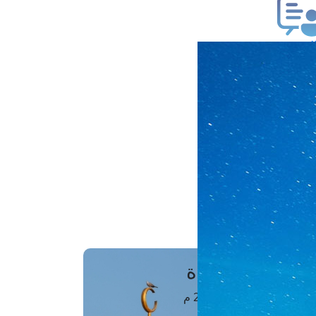
ب فتوى
تعلام عن فتوى
ز موعد
فتوى الهاتفية
َواقِيتُ الصَّـــلاة
اهرة · 06 أغسطس 2026 م