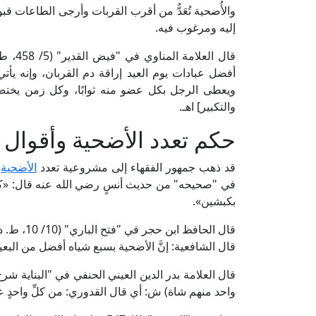
والأُضحية تُعَدُّ من أقرب القربات وأرجى الطاعات قبو
إليه ومرغوب فيه.
قال ال
أفضل عبادات يوم العيد إراقة دم القربان، وإنه يأ
ويعطى الرجل بكل عضو منه ثوابًا، وكل زمن يختص بع
والتكبير] اهـ.
حكم تعدد الأضحية وأقوال 
قد ذهب جمهور الفقهاء إلى مشروعية تعدد
الأضحية
ل
في "صحيحه" من حديث أنسٍ رضي الله عنه قال: «كان 
بكبشين».
قال الحافظ
قال الشافعية: إنَّ الأضحية بسبع شياه أفضل من البعير؛ 
واحد منهم شاة) ش: أي قال القدوري: من كلِّ واحدٍ عن