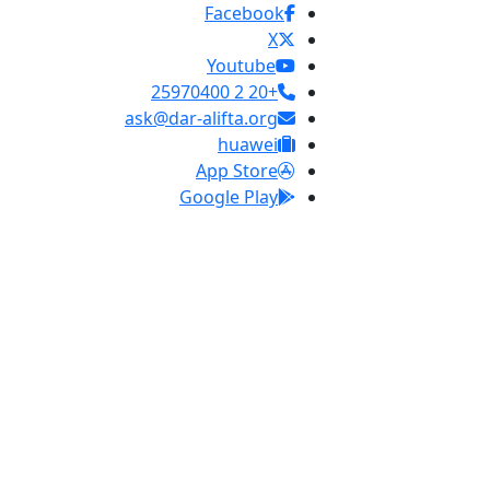
Facebook
X
Youtube
+20 2 25970400
ask@dar-alifta.org
huawei
App Store
Google Play