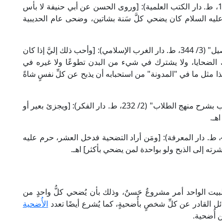
قال ابن مازه الحنفي في "المحيط البرهاني" (6/ 101، ط. دار الكتب العلمية): [وروى الحسن عن أبي حنيفة لا بأس
ه عليه السلام كان يضحي كلَّ سَنة بشاتين، وضحى عام الحديبية
وقال الإمام ابن رشد الجد المالكي في "البيان والتحصيل" (3/ 344، ط. دار الغرب الإسلامي): [وأحب ذلك إليَّ إذا كان
ذلك الضحايا، ولا يشترك في شيء من البدن تطوعًا ولا غيره في
ذا مثل ما في "المدونة" من استحبابه أن يذبح عن كلِّ نفسٍ شاةً
وقال الشيخ زكريا الأنصاري الشافعي في "فتح الوهاب بشرح منهج الطلاب" (2/ 232، ط. دار الفكر): [ويجزئ بعير أو
هـ.
وقال العلامة الحَجَّاوي الحنبلي في "الإقناع" (1/ 408، ط. دار المعرفة): [ومَن أراد التضحية فدخل العشر، حرم عليه
 إلى الذبح ولو بواحدة لمن يضحي بأكثر] اهـ.
بيت الواحد أمر مشروعٌ حَسنٌ، وذلك بأن يُضحي كلُّ واحدٍ من
ل القادر عن كلِّ شخصٍ بأُضحيةٍ، كما يُشرع أيضًا تعدد
الأُضحية
 أُضحية.