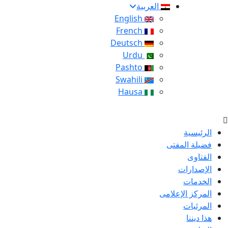
العربية
English
French
Deutsch
Urdu
Pashto
Swahili
Hausa
الرئيسية
فضيلة المفتى
الفتاوى
الإصدارات
الخدمات
المركز الإعلامى
المرئيات
هذا ديننا