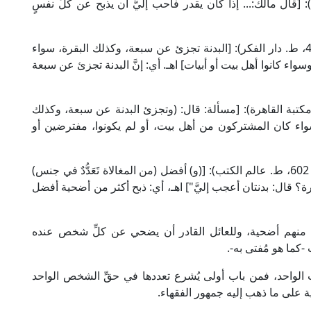
دار الكتب العلمية): [قال مالك:... إذا كان يقدر فأحب إليَّ أن يذبح عن كلِّ نفسٍ
وقال الإمام النووي الشافعي في "المجموع" (8/ 422، ط. دار الفكر): [البدنة تجزئ عن سبعة، وكذلك البقرة، سواء
اء كانوا أهل بيت أو أبيات] اهـ. أي: إنَّ البدنة تجزئ عن سبعة
امة ابن قدامة في "المغني" (9/ 437، ط. مكتبة القاهرة): [مسألة: قال: (وتجزئ البدنة عن سبعة، وكذلك
فسواء كان المشتركون من أهل بيت، أو لم يكونوا، مفترضين أو
وقال العلامة البُهُوتي في "شرح منتهى الإرادات" (1/ 602، ط. عالم الكتب): [(و) أفضل (من المغالاة تَعَدُّدٌ في جنس)
؟ قال: بدنتان أعجب إليَّ"] اهـ، أي: ذبح أكثر من أضحية أفضل
ٍّ منهم أضحية، وللعائل القادر أن يضحي عن كلِّ شخص عنده
كما هو مُفتى به-.
يت الواحد، فمن باب أولى يُشرع تعددها في حقِّ الشخص الواحد
 على ما ذهب إليه جمهور الفقهاء.