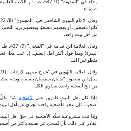
وجاء في "المدونة" (1/ 547، ط. 
شاة] اهـ.
كانوا مضحين، أو بعضهم مضحيًا وبعضهم يريد اللحم، وسو
من أهل بيت واحد.
وقال العل
البقرة) وهذا قول أكثر أهل العلم... إذا ثبت هذا، 
متطوعين] اهـ.
سأل ابن منصور: "بدنتان سمينتان بتسعة، وبدنة بعشرة
من ذبح أضحية واحدة تساوي الكل.
فإذا كان أهل البيت قادرين على
الأضحية
سُنَّ لكل
أضحية، فإن عجز فأُضحية واحدة تجزئ عن أهل البيت -
وإذا ثبت مشروعية تَعدُّد الأضحية في حقِّ أهل الب
القادر على ذلك، بأن يُضحي عن نفسه بأكثر من أُضحية