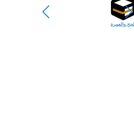
لحج والعمرة
رمضان