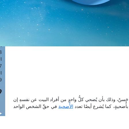
ا
 :40
ا
 :17
ا
 : 1
ا
8
ا
: 45
ا
 :10
َسنٌ، وذلك بأن يُضحي كلُّ واحدٍ من أفراد البيت عن نفسهِ إن
أُضحيةٍ، كما يُشرع أيضًا تعدد
الأُضحية
في حقِّ الشخص الواحد