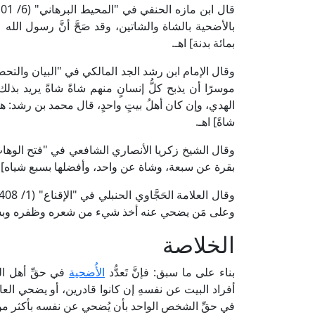
بالأضحية بالشاة والشاتين، وقد صَحَّ أنَّ رسول الل
بمائة بدنة] اهـ.
موسرًا أن يذبح كلُّ إنسانٍ منهم شاةً شاةً يريد ب
الهدي، وإن كان أهلُ بيتٍ واحدٍ، قال محمد بن رشد: ه
شاةً] اهـ.
بقرة عن سبعة، وشاة عن واحد، وأفضلها بسبع شياه] ا
وعلى مَن يضحي عنه أخذ شيء من شعره وظفره وبشرته
الخلاصة
بناء على ما سبق: فإنَّ تَعدُّد
الأُضحية
في حقِّ أهل ال
أفراد البيت عن نفسهِ إن كانوا قادرين، أو يضحي العائ
في حقِّ الشخص الواحد بأن يُضحي عن نفسه بأكثر من