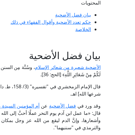
المحتويات
بيان فضل الأضحية
حكم تعدد الأضحية وأقوال الفقهاء في ذلك
الخلاصة
بيان فضل الأضحية
الأضحية شعيرة من شعائر الإسلام
، وسُنَّة مِن السنن ا
لَكُمْ مِنْ شَعَائِرِ اللَّهِ﴾ [الحج: 36].
قال الإمام ا
شرعها الله] اهـ.
وقد ورد في
فضل الأضحية
عن
أم المؤمنين السيدة 
قال: «ما عمل ابن آدم يوم النحر عملًا أحبَّ إلى الله ع
وأشعارها، وإنَّ الدم ليقع من الله عز وجل بمكان
والترمذي في "سننيهما".