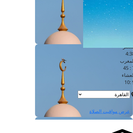
لفجر
4
لشروق
6
لظهر
1
لعصر
4:3
لمغرب
7 
لعشاء
9
عرض مواقيت الصلاة