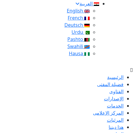
العربية
English
French
Deutsch
Urdu
Pashto
Swahili
Hausa
الرئيسية
فضيلة المفتى
الفتاوى
الإصدارات
الخدمات
المركز الإعلامى
المرئيات
هذا ديننا