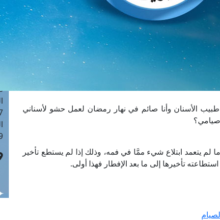
ا
 :41
ا
 :17
ا
 : 1
ا
8
ا
طبيب الأسنان وأنا صائم في نهار رمضان لعمل حشو لأسناني
: 44
 صيامي؟
ا
 :9
ا لم يتعمد ابتلاع شيء ممَّا في فمه، وذلك إذا لم يستطع تأخير
ستطاعته تأخيرها إلى ما بعد الإفطار فهذا أولى.
لصيام