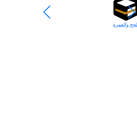
لحج والعمرة
رمضان