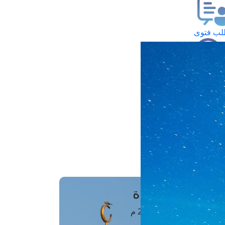
ب فتوى
تعلام عن فتوى
ز موعد
فتوى الهاتفية
َواقِيتُ الصَّـــلاة
اهرة · 07 أغسطس 2026 م