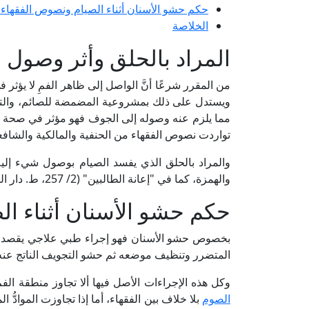
حكم حشو الأسنان أثناء الصيام ونصوص الفقهاء
الخلاصة
المراد بالحلق وأثر وصول
من المقرر شرعًا أنَّ الواصل إلى ظاهر الفمِ لا يؤثر 
ويستدل على ذلك بمشروعية المضمضة للصائم، والتي ه
مما يلزم عنه وصوله إلى الجوف فهو مؤثر في صحة الص
تواردت نصوص الفقهاء من الحنفية والمالكية والشافعية
والمراد بالحلق الذي يفسد الصيام بوصول شيء إليه 
والهمزة، كما في "إعانة الطالبين" (2/ 257، ط. دار الفكر).
حكم حشو الأسنان أثناء ا
بخصوص حشو الأسنان فهو إجراء طبي علاجي يقصد به
المتضرر وتنظيف موضعه ثم حشو التجويف الناتج عنه ب
وكل هذه الإجراءات الأصل فيها ألا تجاوز منطقة ال
الصوم
بلا خلاف بين الفقهاء، أما إذا تجاوزت المواد