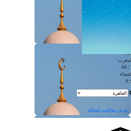
لفجر
4
لشروق
6
لظهر
1
لعصر
4:3
لمغرب
7 
لعشاء
9
عرض مواقيت الصلاة