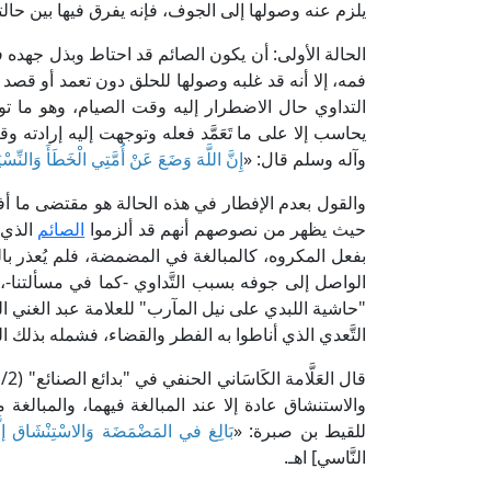
يلزم عنه وصولها إلى الجوف، فإنه يفرق فيها بين حالت
الحالة الأولى: أن يكون الصائم قد احتاط وبذل جهده
فمه، إلا أنه قد غلبه وصولها للحلق دون تعمد أو قصد
التداوي حال الاضطرار إليه وقت الصيام، وهو ما 
يحاسب إلا على ما تَعَمَّد فعله وتوجهت إليه إرادته 
وآله وسلم قال: «
إِنَّ اللَّهَ وَضَعَ عَنْ أُمَّتِي الْخَطَأَ وَالنِّسْ
والقول بعدم الإفطار في هذه الحالة هو مقتضى ما أفا
حيث يظهر من نصوصهم أنهم قد ألزموا
الصائم
الذي 
بفعل المكروه، كالمبالغة في المضمضة، فلم يُعذر بالخ
الواصل إلى جوفه بسبب التَّداوي -كما في مسألتنا-، فقد 
التَّعدي الذي أناطوا به الفطر والقضاء، فشمله بذلك العذر
والاستنشاق عادة إلا عند المبالغة فيهما، والمبالغة
للقيط بن صبرة: «
بَالِغ في المَضْمَضَة وَالاسْتِنْشَاق إلَّ
النَّاسي] اهـ.