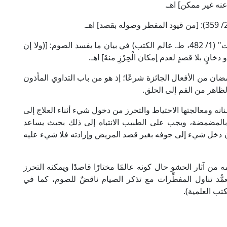
نه غير ممكن] اهـ.
وقال الإمام البهوتي الحنبلي في "شرح منتهى الإرادات" (1/ 482، ط. عالم الكتب) في بيان ما يفسد الصوم: [(ولا إن
خانٍ بلا قصدٍ لعدم إمكان الْحِرْزِ منهُ] اهـ.
ضان من الأفعال الجائزة شرعًا؛ إذ هو من باب التداوي المأذون
الظاهر من الفم إلى الحلق.
نه ومعالجتها الاحتياط والتحرز من دخول شيء أثناء العلاج إلى
المضمضة، ويجب على الطبيب الانتباه إلى ذلك بحيث يساعد
ن دخل شيء إلى جوفه بغير قصد المريض وإرادته فلا شيء عليه
 من آثار الحشو حال كونه عالمًا مختارًا قاصدًا ويمكنه التحرز
مُّد تناول المفطِّرات مع تذكر الصيام ناقضٌ للصوم، كما في