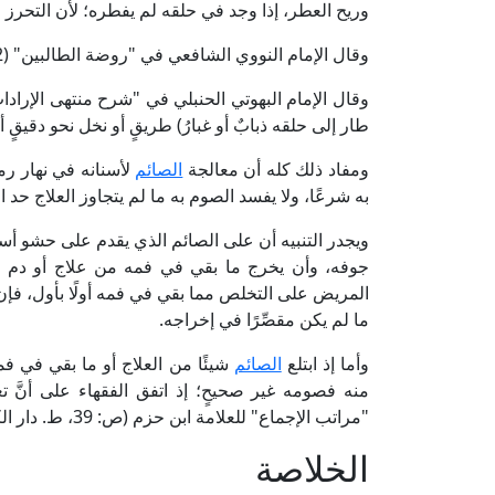
وريح العطر، إذا وجد في حلقه لم يفطره؛ لأن التحرز ع
وقال الإمام النووي الشافعي في "روضة الطالبين" (2/ 359): [من قيود المفطر وصوله بقصد] اهـ.
طار إلى حلقه ذبابٌ أو غبارُ) طريقٍ أو نخل نحو دقيقٍ أو د
ومفاد ذلك كله أن معالجة
الصائم
لأسنانه في نهار رم
به شرعًا، ولا يفسد الصوم به ما لم يتجاوز العلاج حد 
ويجدر التنبيه أن على الصائم الذي يقدم على حشو أسنا
جوفه، وأن يخرج ما بقي في فمه من علاج أو دم ب
المريض على التخلص مما بقي في فمه أولًا بأول، فإ
ما لم يكن مقصِّرًا في إخراجه.
وأما إذ ابتلع
الصائم
شيئًا من العلاج أو ما بقي في فمه
منه فصومه غير صحيحٍ؛ إذ اتفق الفقهاء على أنَّ تع
"مراتب الإجماع" للعلامة ابن حزم (ص: 39، ط. دار الكتب العلمية).
الخلاصة