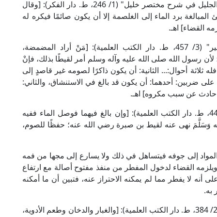
قال العلامة الحطاب الرعيني المالكي في "مواهب الجليل في شرح مختصر خليل" (1/ 246، ط. دار الفكر): [وقال
بالغة برد الماء إلى الغلصمة إلا أن يكون صائمًا فيكره له
ه القضاء] اهـ.
وقال الإمام الماوردي الشافعي في "الحاوي الكبير" (3/ 457، ط. دار الكتب العلمية): [مَنْ أراد المضمضة،
لأن رسول الله صلى الله عليه وآله وسلم أمر لقيطًا بذلك، فإنْ
اثة أحوال:... الثانية: أن يكون ذاكرًا لصومه غير قاصدٍ إلى
 على ضربين: أحدهما: أن يكون قد بالغ في الاستنشاق، والثاني:
ك حادث عن سبب مكروه] اهـ.
وقال الإمام ابن قدامة الحنبلي في "الكافي" (1/ 443، ط. دار الكتب العلمية): [وإن بالغ فيهما فوصل الماء ففيه
هِ وآله وَسَلَّمَ نهى عنه لقيط بن صبرة رضي الله عنه؛ حفظًا للصوم،
واد إلى جوفه فيتساهل في ذلك ولا يسارع إلى مجها من فمه
يلزمه القضاء لدخول المفطر من منفذ مفتوح أصالة مع ارتفاع
ى أنه لا يفطر مما لم يمكنه الاحتراز عنه، فتبين أن ما أمكنه
به.
قال الإمام ابن مَازَه الحنفي في "المحيط البرهاني" (2/ 384، ط. دار الكتب العلمية): [والغبار والدخان وطعم الأدوية،