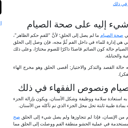
 في ذلك
 شيء إليه على صحة الصيام
ا
في
صحة الصيام
ما لم يصل إلى الحلقِ؛ لأنَّ "للفمِ حكم الظاهر"،
ي إدارة للماء في داخل الفم ثُمَّ مجه، فإن وصل إلى الحلق
يام حالة كون الصائم قاصدًا ذاكرًا للصوم مختارًا، وعلى ذلك
 والحنابلة.
حالة القصد والتذكر والاختيار: أقصى الحلق وهو مخرج الهاء
لصيام ونصوص الفقهاء في ذلك
 استعادة سلامة ووظيفة وشكل الأسنان، ويكون بإزالة الجزء
مادة طبية ثابتة تحل محل الجزء الذي تم تآكله من الأسنان.
فم من الإنسان، فإذا لم تتجاوزها ولم يصل شيء إلى الحلق
صح
ُّ المستخدمة في عملية الحشو منطقة الفم ووصلت إلى الحلق مما