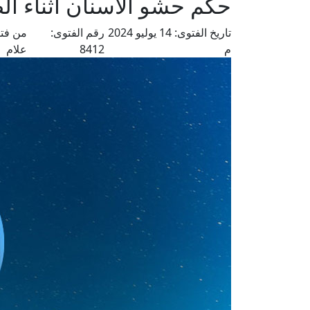
حكم حشو الاسنان اثناء ال
تاريخ الفتوى:
14 يوليو 2024
رقم الفتوى:
من فتا
م
8412
علام