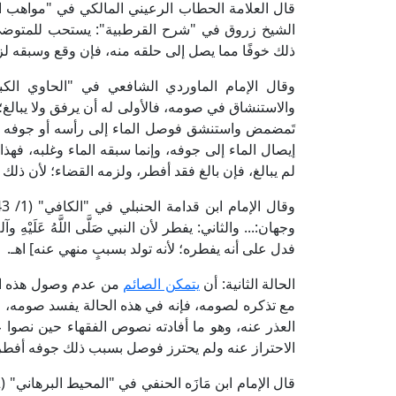
الشيخ زروق في "شرح القرطبية": يستحب للمتوضئ الم
ذلك خوفًا مما يصل إلى حلقه منه، فإن وقع وسبقه لزم
والاستنشاق في صومه، فالأولى له أن يرفق ولا يبالغ؛ 
تَمضمض واستنشق فوصل الماء إلى رأسه أو جوفه فله ثل
إيصال الماء إلى جوفه، وإنما سبقه الماء وغلبه، فهذا
لم يبالغ، فإن بالغ فقد أفطر، ولزمه القضاء؛ لأن ذل
وجهان:... والثاني: يفطر لأن النبي صَلَّى اللَّهُ عَلَيْ
فدل على أنه يفطره؛ لأنه تولد بسببٍ منهي عنه] اهـ.
الحالة الثانية: أن
يتمكن الصائم
من عدم وصول هذه الم
مع تذكره لصومه، فإنه في هذه الحالة يفسد صومه، و
العذر عنه، وهو ما أفادته نصوص الفقهاء حين نصوا عل
الاحتراز عنه ولم يحترز فوصل بسبب ذلك جوفه أفطر 