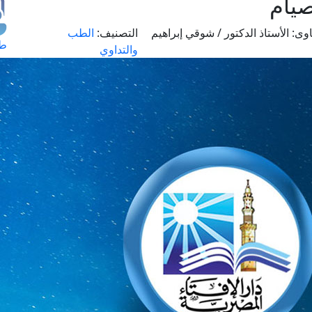
صيام
وى:
الأستاذ الدكتور / شوقي إبراهيم
التصنيف:
الطب
طل
والتداوي
اس
حج
ال
م
الق