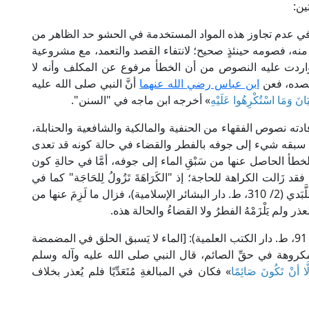
ين:
 في عدم تجاوز هذه المواد المستخدمة في الحشو حد الظاهر من
 منه، فصومه حينئذٍ صحيح؛ لانتفاء القصد والتعمد، مع مشروعية
تواردت عليه النصوص من أن الخطأ مرفوع عن المكلف وأنه لا
وقصده، فعن
ابن عباس رضي الله عنهما
أنَّ النبي صلى الله عليه
يَانَ وَمَا اسْتُكْرِهُوا عَلَيْهِ
» أخرجه ابن ماجه في "السنن".
دته نصوص الفقهاء من الحنفية والمالكية والشافعية والحنابلة،
سبقه شيء إلى جوفه بالفطر والقضاء في حالة كونه قد تعدى
طأ الحاصل عنها من سَبْقِ الماء إلى جوفه، أمَّا في حالةِ كون
زَالت الكراهة للحاجة؛ إذ "الكَرَاهَةَ تَزُولُ لِلحَاجَة" كما في
"حاشية اللبدي على نيل المآرب" للعلامة عبد الغني اللَّبَدي (2/ 310، ط. دار البشائر الإسلامية)، فزال ما لَزِمَ عنها من
 ولم يَلْزَمْهُ الفطرُ ولا القضاءُ والحالة هذه.
قال العَلَّامة الكَاسَاني الحنفي في "بدائع الصنائع" (2/ 91، ط. دار الكتب العلمية): [الماء لا يَسبق الحلق في المضمضة
 مكروهة في حقِّ الصائم، قال النبي صلى الله عليه وآله وسلم
ا أنْ تَكُونَ صَائِمًا
» فكان في المبالغةِ مُتَعَدِّيًا فلم يُعذر بخلاف