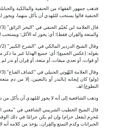
فذهب جمهور الفقهاء من الحنفية والمالكية والحنابلة 
الحنفية قالوا يستحب للمُهدي أن يأكل منهما، ويجوز ل
والمتعة والقِران فقط)؛ أي: يجوز له الأكل؛ ويستحب لل
بقوله: (عكس الجميع)؛ أي: جميع الهدايا غير ما ذك
أو فوات، أو تعدي ميقات، أو متعة، أو قِران أو نذر لم يع
(ولو) كان إيجابه (بالنذر أو بالتعيين، إلا من دم 
التطوع] اهـ.
وذهب الشافعية إلى أنه لا يجوز للمُهدي أن يأكل من دم 
مُحرِم (بفعل حرام) وإن لم يكن حرامًا في ذلك الوق
الجبرانات وكدم التمتع والقِران.. يؤخذ من كلامه أنه ل