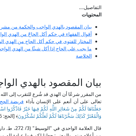
التفاصيل....
المحتويات
بيان المقصود بالهدي الواجب والحكمة من مشرو
أقوال الفقهاء في حكم أكل الحاجّ من الهدي الو
المختار للفتوى في حكم أكل الحاج من الهدي ال
ما يجب على الحاج إذا أكل شيئًا من الهدي الواج
الخلاصة
بيان المقصود بالهدي الو
من المقرر شرعًا أن الهدي قد شُرع للتقرب إلى الله تع
تعالى على أن أنعم على الإنسان بأداء
فريضة الحج
جَعَلْنَاهَا لَكُمْ مِنْ شَعَائِرِ اللَّهِ لَكُمْ فِيهَا خَيْرٌ فَاذْكُرُوا اسْمَ
وَالْمُعْتَرَّ كَذَلِكَ سَخَّرْنَاهَا لَكُمْ لَعَلَّكُمْ تَشْكُرُونَ
﴾ [الحج: 36].
قال العلامة الواحدي في "الوسيط" (3/ 272، ط. دار الكتب العلمية): [﴿
من أعلام دينه، والمعنى: جعلنا لكم فيها عبادة لله من 