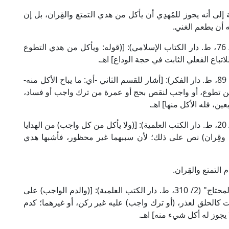
إلى أنه يجوز للمُهدِي أن يأكل من هدي التمتع والقِران، بل إن
ه أن يطعم الغني.
قال العلامة ابن نُجَيْم الحنفي في "البحر الرائق" (3/ 76، ط. دار الكتاب الإسلامي): [(قوله: ويأكل من هدي التطوع
اتباع الفعلي الثابت في حجة الوداع] اهـ.
وقال الشيخ الدردير المالكي في "الشرح الكبير" (2/ 89، ط. دار الفكر): [أشار للقسم الثاني -أي: ما يباح الأكل منه-
ر من تطوع، أو واجب لنقص بحج أو عمرة من ترك واجب أو فساد،
ين، فله الأكل منها] اهـ.
وقال العلامة البُهُوتي الحنبلي في "كشاف القناع" (3/ 20، ط. دار الكتب العلمية): [(ولا يأكل من كل واجب) من الهدايا
متعة وقِران) نص على ذلك؛ لأن سببهما غير محظور، فأشبها هدي
التمتع والقِران.
قال الشيخ الخطيب الشربيني الشافعي في "مغني المحتاج" (2/ 310، ط. دار الكتب العلمية): [(والدم الواجب) على
ت كالحلق لعذر، (أو ترك واجب) عليه غير ركن، أو غيرهما؛ كدم
ا يجوز له أكل شيء منه] اهـ.