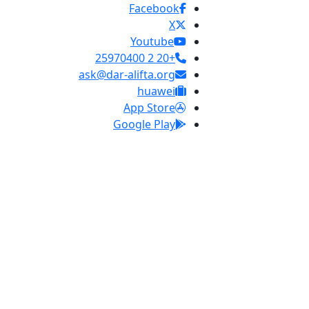
Facebook
X
Youtube
+20 2 25970400
ask@dar-alifta.org
huawei
App Store
Google Play