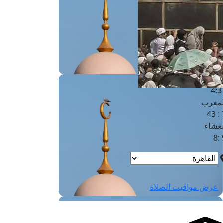
لفجر
4
لشروق
6
لظهر
1
لعصر
4:3
لمغرب
7 
لعشاء
9
عرض مواقيت الصلاة