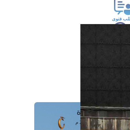
ب فتوى
تعلام عن فتوى
ز موعد
فتوى الهاتفية
َواقِيتُ الصَّـــلاة
اهرة · 08 أغسطس 2026 م