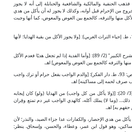
ر، فذهب الحنفية والمالكية والشافعية والحنابلة إلى أنه لا يجوز
خروج من الإحرام قبل أوانه، وكذلك لا يجوز له أن يأكل من هدي
لأكل منها والترفه، كالجمع بين العوض والمعوض، كما أنها وجبت
قال العلامة المَرْغِينَاني الحنفي في "الهداية" (1/ 181، ط. إحياء التراث العربي): [ولا يجوز الأكل من بقية الهدايا؛ لأنها
وقال العلامة الدسوقي المالكي في حاشيته على "الشرح الكبير" (2/ 89): [وأما الفدية إذا لم تجعل هديًا فعدم الأكل
 منها والترفه كالجمع بين العوض والمعوض] اهـ.
وقال الإمام النووي الشافعي في "منهاج الطالبين" (ص: 93، ط. دار الفكر): [والدم الواجب بفعل حرام أو ترك واجب
ب صرف لحمه إلى مساكينه] اهـ.
وقال العلامة البُهُوتي الحنبلي في "كشاف القناع" (3/ 20): [(ولا يأكل من كل واجب) من الهدايا (ولو) كان إيجابه
 ذلك... (وما لا) يملك أكله، كالهدي الواجب غير دم تمتع وقِران
حقهم به] اهـ.
يأكل من هدي الإحصار، والكفارات عدا جزاء الصيد، والنذر؛ لأن
المساكين، وهو قول ابن عمر، وعطاء، والحسن، وإسحاق. ينظر: