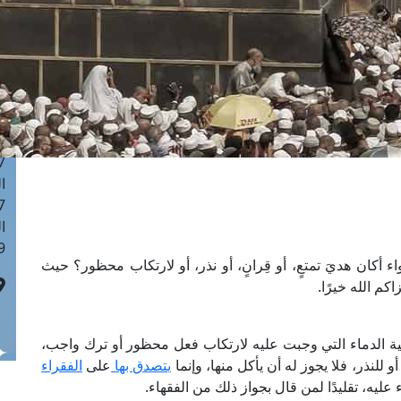
ا
 :42
ا
 :18
ا
 : 1
ا
7
ا
: 43
ا
 :8
أكان هديَ تمتعٍ، أو قِرانٍ، أو نذر، أو لارتكاب محظور؟ حيث
كم الله خيرًا.
قية الدماء التي وجبت عليه لارتكاب فعل محظور أو ترك واجب،
 للنذر، فلا يجوز له أن يأكل منها، وإنما
يتصدق بها
على
الفقراء
 عليه، تقليدًا لمن قال بجواز ذلك من الفقهاء.