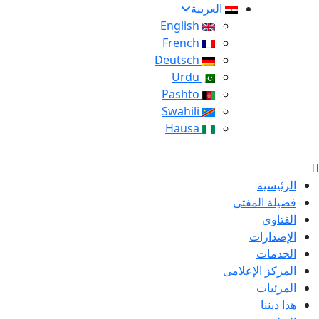
العربية
English
French
Deutsch
Urdu
Pashto
Swahili
Hausa
الرئيسية
فضيلة المفتى
الفتاوى
الإصدارات
الخدمات
المركز الإعلامى
المرئيات
هذا ديننا