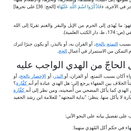
فَاذْكُرُوا اسْمَ اللَّهِ عَلَيْهَا
﴾ [الحج: 36] على نحرها]
 ما يُهدَى إلى الحرم من الإبل والبقر والغنم تقربًا إلى الله
تب العلمية).
 بسبب
التمتع بالحج
، أو القران به، أو بالنذر، أو يكون جبرًا لترك
م التمكن من الاستمرار في أعمال
الحج
.
 الحاجّ من الهدي الواجب عليه
 أكان بسبب التمتع، أو القران، أو
النذر
، أو
الإحصار بالحج
، أو
أ الخلاف بين الفقهاء يرجع إلى: هل الهدي عبادة أم أنه
كفَّارة
؟
ن الهدي كما يأكل المضحي من أُضحيته، ومن نظر إلى أنه
كفَّارة
ة لا يأكل منها. ينظر: "بداية المجتهد" للعلامة ابن رشد الحفيد
 على تفصيل بيانه على النحو الآتي:
هاء في حكم أكل المُهدِي منهما: