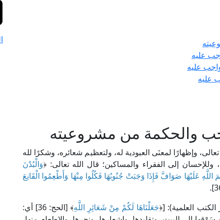
ا
عيته
اجب عليه
واجب عليه
ب عليه
اجب والحكمة من مشروعيته
الى، وإظهارًا لمعنَى العبودية له، ولتعظيم شعائره، وشكرًا لله
، وللإحسان إلى الفقراء والمساكين؛ قال الله تعالى: ﴿
وَالْبُدْنَ
 اللَّهِ عَلَيْهَا صَوَافَّ فَإِذَا وَجَبَتْ جُنُوبُهَا فَكُلُوا مِنْهَا وَأَطْعِمُوا الْقَانِعَ
جَعَلْنَاهَا لَكُمْ مِنْ شَعَائِرِ اللَّهِ
﴾ [الحج: 36] أي:
سَوْقها إلى البيت، وتقليدها، وإشعارها، ونحرها، والإطعام منها،