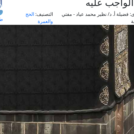
الواجب عليه
:
فضيلة أ. د/ نظير محمد عياد - مفتي
التصنيف:
الحج
طل
ة
والعمرة
اس
حج
ال
م
الق