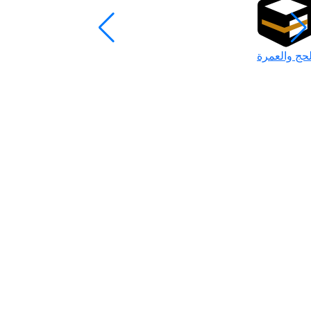
لحج والعمرة
رمضان