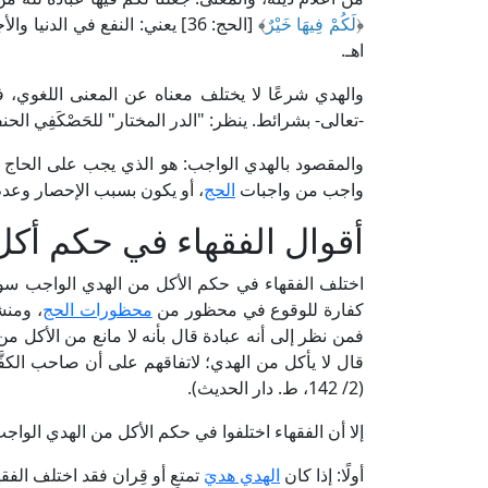
﴿
لَكُمْ فِيهَا خَيْرٌ
﴾ [الحج: 36] يعني: النفع في الدنيا والأجر في الآخرة، ﴿
اهـ.
والهدي شرعًا لا يختلف معناه عن المعنى اللغوي، فهو:
-تعالى- بشرائط. ينظر: "الدر المختار" للحَصْكَفِي الحنفي (ص: 174، ط. دار الك
والمقصود بالهدي الواجب: هو الذي يجب على الحاج
واجب من واجبات
الحج
، أو يكون بسبب الإحصار وعد
أقوال الفقهاء في حكم أكل
اختلف الفقهاء في حكم الأكل من الهدي الواجب سواء
كفارة للوقوع في محظور من
محظورات الحج
، ومنش
فمن نظر إلى أنه عبادة قال بأنه لا مانع من الأكل م
قال لا يأكل من الهدي؛ لاتفاقهم على أن صاحب الكفَّار
(2/ 142، ط. دار الحديث).
إلا أن الفقهاء اختلفوا في حكم الأكل من الهدي الواجب
أولًا: إذا كان
الهدي هديَ
تمتعٍ أو قِران فقد اختلف الفق