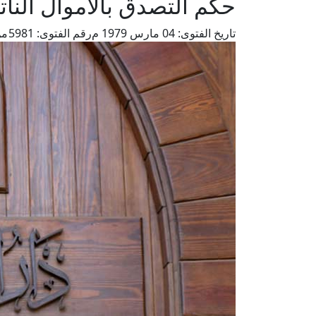
حكم التصدق بالأموال النا
تاريخ الفتوى:
04 مارس 1979 م
رقم الفتوى:
5981
من