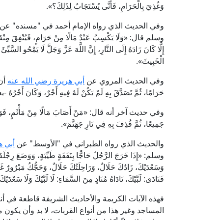
وَغُذِيَ بِالْحَرَامِ، فَأَنَّى يُسْتَجَابُ لِذَلِكَ؟».
وفي الحديث الذي رواه الإمام أحمد في "مسنده" عن
وسلم قال: «وَلَا يَكْسِبُ عَبْدٌ مَالًا مِنْ حَرَامٍ، فَيُنْفِقَ مِنْهُ فَيُبَ
إِلَّا كَانَ زَادَهُ إِلَى النَّارِ، إِنَّ اللَّهَ عَزَّ وَجَلَّ لَا يَمْحُو السَّيّ
الْخَبِيثَ».
وفي الحديث المروي عن
أبي هريرة رضي الله عنه
أن 
حَرَامًا، ثُمَّ تَصَدَّقَ بِهِ لَمْ يَكُنْ لَهُ فِيهِ أَجْرٌ، وَكَانَ 
وفي حديث آخر أنه قال: «مَنْ أَصَابَ مَالًا مِنْ مَأْثَمٍ، فَوَصَلَ بِهِ
جَمِيعًا، ثُمَّ قُذِفَ بِهِ فِي نَارِ جَهَنَّمَ».
والحديث الذي رواه الطبراني في "الأوسط" عن
أبي ه
وسلم: «إِذَا خَرَجَ الرَّجُلُ حَاجًّا بِنَفَقَةٍ طَيِّبَةٍ، وَوَضَعَ رِجْلَهُ فِي 
وَسَعْدَيْكَ، زَادُكَ حَلَالٌ، وَرَاحِلَتُكَ حَلَالٌ، وَحَجُّكُ مَبْرُورٌ غَيْرُ
فَنَادَى: لَبَّيْكَ، نَادَاهُ مُنَادٍ مِنَ السَّمَاءِ: لَا لَبَّيْكَ وَلَا سَعْدَ
فهذه الآيات الكريمة والأحاديث الشريفة قاطعة في أن
المساجد وغير هذا من أنواع القربات، لا بد وأن يكون ما يُنْ