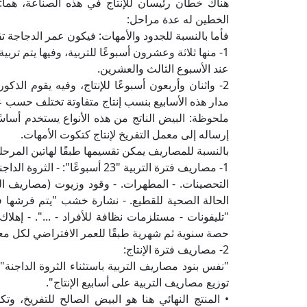
هناك خطان رئيسان للإنتاج في هذه الصناعة، هما: 
الخطين له عدة مراحل:
فأما بالنسبة للجدود والأمهات: فيكون عمر الدجاجة تق
1- منها ثلاثة وعشرون أسبوعًا للتربية، وفيها يتم 
عند الأسبوع الثالث والعشرين.
2- واثنان وأربعون أسبوعًا للإنتاج، وفيه يقوم الذ
مدار هذه الأسابيع بنسب إنتاج متفاوتة تختلف حسب عمر 
ملحوظة: البيض الناتج من هذه الأنواع يستخدم أساسًا
إرساله إلى معمل التفريخ لإنتاج كتكوت الأمهات.
بالنسبة للمصاريف يمكن تقسيمها طبقًا لهاتين المرحلت
1- مصاريف فترة التربية "23 أسبوعً
التحصينات. - المطهرات. - وقود وزيوت (مصاريف التد
الحالة الصحية للقطيع. - نشارة خشب "يتم فرشها ف
"تليفونات - مستلزمات نظافة للأفراد - ...". - إه
حصة سنوية ثم شهرية طبقًا للعمر الافتراضي لكل معد
2- مصاريف فترة الإنتاج:
"نفس بنود مصاريف التربية باستثناء الثروة الداجنة
توزيع مصاريف التربية على أسابيع الإنتاج".
• المنتج النهائي هنا هو البيض الصالح للتفريخ، وت