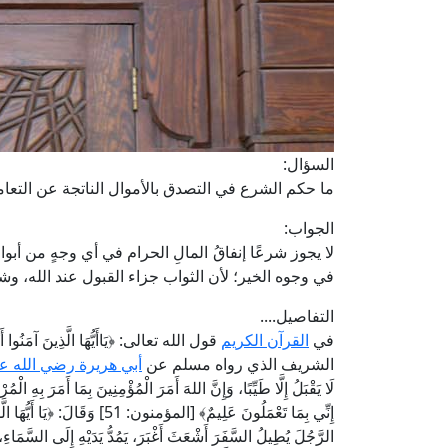
السؤال:
ما حكم الشرع في التصدق بالأموال الناتجة عن التعا
الجواب:
لا يجوز شرعًا إنفاقُ المالِ الحرام في أي وجهٍ من أبواب 
في وجوه الخير؛ لأن الثواب جزاء القبول عند الله، وشر
التفاصيل....
في
القرآن الكريم
الشريف الذي رواه مسلم عن
أبي هريرة رضي الله ع
لَا يَقْبَلُ إِلَّا طَيِّبًا، وَإِنَّ اللهَ أَمَرَ الْمُؤْمِنِينَ بِمَا أَمَرَ بِهِ 
الرَّجُلَ يُطِيلُ السَّفَرَ أَشْعَثَ أَغْبَرَ، يَمُدُّ يَدَيْهِ إِلَى السَّمَاء