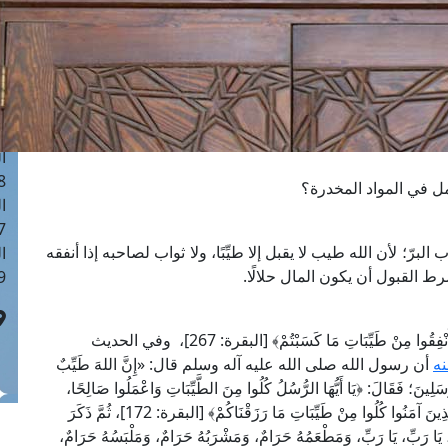
ا
 :40
ا
 :17
ا
 : 1
ا
8
مل في المواد المخدرة؟
ا
: 45
البرّ؛ لأن الله طيب لا يقبل إلا طيِّبًا، ولا ثواب لصاحبه إذا أنفقه
ا
ط القبول أن يكون المال حلالًا.
 :10
قول الله تعالى: ﴿يَاأَيُّهَا الَّذِينَ آمَنُوا أَنْفِقُوا مِنْ طَيِّبَاتِ مَا كَسَبْتُمْ﴾ [البقرة: 267]، وفي الحديث
نه
أن رسول الله صلى الله عليه آله وسلم قال: «إِنَّ اللهَ طَيِّبٌ
الْمُرْسَلِينَ؛ فَقَالَ: ﴿يَا أَيُّهَا الرُّسُلُ كُلُوا مِنَ الطَّيِّبَاتِ وَاعْمَلُوا صَالِحًا،
إِنِّي بِمَا تَعْمَلُونَ عَلِيمٌ﴾ [المؤمنون: 51] وَقَالَ: ﴿يَا أَيُّهَا الَّذِينَ آمَنُوا كُلُوا مِنْ طَيِّبَاتِ مَا رَزَقْنَاكُمْ﴾ [البقرة: 172]، ثُمَّ ذَكَرَ
ِ، يَا رَبِّ، يَا رَبِّ، وَمَطْعَمُهُ حَرَامٌ، وَمَشْرَبُهُ حَرَامٌ، وَمَلْبَسُهُ حَرَامٌ،