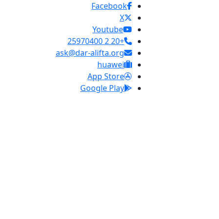
Facebook
X
Youtube
+20 2 25970400
ask@dar-alifta.org
huawei
App Store
Google Play