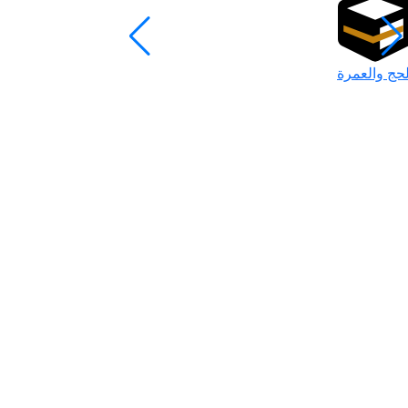
لحج والعمرة
رمضان