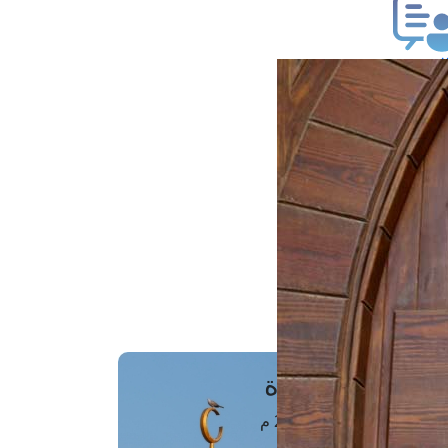
ب فتوى
تعلام عن فتوى
ز موعد
فتوى الهاتفية
َواقِيتُ الصَّـــلاة
اهرة · 06 أغسطس 2026 م