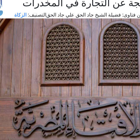
تجة عن التجارة في المخدرات
 فتاوى:
فضيلة الشيخ جاد الحق علي جاد الحق
التصنيف:
الزكاة
طل
اس
حج
ال
م
الق