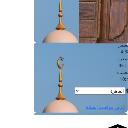
لفجر
4
لشروق
6
لظهر
1
لعصر
4:3
لمغرب
7 
لعشاء
9
عرض مواقيت الصلاة