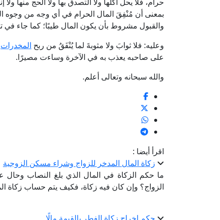
حرام، فلا يحلّ أكلها ولا التصدق بها ولا الحج منها ولا 
بمعنى أن مُنْفِقَ المال الحرام في أي وجه من وجوه الب
والقبول مشروط بأن يكون المال طيبًا؛ كما جاء في 
وعليه: فلا ثوابَ ولا مثوبةَ لما يُنْفَقُ من ربح
المخدرات
؛
على صاحبه يعذب به في الآخرة وساءت مصيرًا.
والله سبحانه وتعالى أعلم.
اقرأ أيضا :
زكاة المال المدخر للزواج وشراء مسكن الزوجية
ما حكم الزكاة في المال الذي بلغ النصاب وحال عل
الزواج؟ وإن كان فيه زكاة، فكيف يتم حساب زكاة ال
حكم إخراج زكاة الفطر بالقيمة مالًا