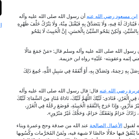
ابن مسعود رضي الله عنه
أن رسول الله صلى الله عليه وآله
ارَكَ لَهُ فِيهِ، وَلَا يَتَصَدَّقُ بِهِ فَيُقْبَلَ مِنْهُ، وَلَا يَتْرُكُ خَلْفَ ظَهْرِهِ
ا
ِئَ بِالسَّيِّئِ، وَلَكِنْ يَمْحُو السَّيِّئَ بِالْحَسَنِ، إِنَّ الْخَبِيثَ لَا يَمْحُو
رسول الله صلى الله عليه وآله وسلم قال: «مَنْ جَمَعَ مَالًا
أَجْرُهُ -يعني إثمه وعقوبته- عَلَيْهِ» رواه ابن خزيمة.
 رَحِمَهُ، وَتَصَدَّقَ بِهِ، أَوْ أَنْفَقَهُ فِي سَبِيلِ اللَّهِ، جُمِعَ ذَلِكَ
ريرة رضي الله عنه
قال: قال رسول الله صلى الله عليه وآله
الْغَرْزِ، فَنَادَى: لَبَّيْكَ اللَّهُمَّ لَبَّيْكَ، نَادَاهُ مُنَادٍ مِنَ السَّمَاءِ: لَبَّيْكَ
 مَأْزُورٍ، وَإِذَا خَرَجَ بِالنَّفَقَةِ الْخَبِيثَةِ، فَوَضَعَ رِجْلَهُ فِي الْغَرْزِ،
يْكَ، زَادُكَ حَرَامٌ وَنَفَقَتُكَ حَرَامٌ، وَحَجُّكَ غَيْرُ مَبْرُورٍ».
ه لقبول
الأعمال الصالحة
عند الله من صدقة وحج وعمرة وبناء
فَقُ فيها حلالًا خالصًا لا شبهة فيه، وثَمَنُ المُحَرَّمات وكُسُوبها