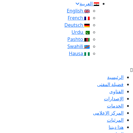
العربية
English
French
Deutsch
Urdu
Pashto
Swahili
Hausa
الرئيسية
فضيلة المفتى
الفتاوى
الإصدارات
الخدمات
المركز الإعلامى
المرئيات
هذا ديننا