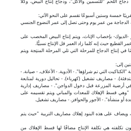
دجاج اللحم "للتسمين والأكل"، ودجاج إنتاج البيض، وكلا
ريبًا خمسة وستين أسبوعًا تقسم على النحو الآتي:
تربية الدجاجة من عمر يوم وحتى تصل إلى عمر النضوج الجنسي
كور -الديوك- بإخصاب الإناث، ويتم إنتاج البيض المخصب على
القطيع حيث إنه كلما زاد العمر قل الإنتاج نسبيًّا.
 في إنتاج الدجاج للمرحلة التي تلي المرحلة المنتِجة ويتم
ين إلى:
ا": - الثروة الداجنة "الكتاكيت التي تم شراؤها". - الأدوية. - الأعلاف. - صيانة. -
فئة). - مصاريف تشغيل (كهرباء). - تحاليل دورية لمتابعة
ي أرضية المزرعة قبل دخول الدواجن". - مصاريف إدارية
لاك "وهي قسط الإهلاك للمعدات والمباني ويتم تقسيمه على
ة أو منشأة". - الأجور والحوافز. - مصاريف تشغيل.
"، ويضاف على هذه البنود إهلاك مصاريف التربية "حيث يتم
كون تكلفته هي تكلفة الإنتاج مضافًا لها قسط الإهلاك من