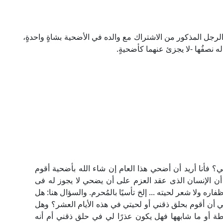
لرجل المذكور من الاشتراك مع والده في الأضحية بشاةٍ واحدةٍ،
ه نصفُها -لا يجزئ عنهما كأضحيةٍ.
؟ فأنا أريد أن أضحي هذا العام إن شاء الله بأضحية أقوم
ن الإنسان الذى عقد العزم على أن يضحي لا يجوز له فى
ره ولا شعر لحيته ... إلخ تأسيًا بالمُحرم. والسؤال هنا: هل
 أن أقوم بحلق ذقني أو لحيتي في هذه الأيام العشر؟ وهل
ة أو ما شابهها فهل يكون عذرًا لي في حلق ذقني أم أنه