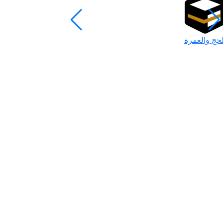
لحج والعمرة
رمضان