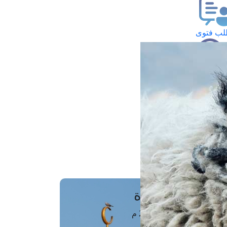
ب فتوى
تعلام عن فتوى
ز موعد
فتوى الهاتفية
َواقِيتُ الصَّـــلاة
اهرة · 07 أغسطس 2026 م