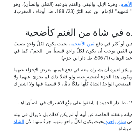
لأنعام
، وهي: الإبل، والبقر، والغنم بنوعيه (المَعْز، والضأن)، وهو
ما اتفق عليه جماهير الفقهاء سلفًا وخلفًا، كما في "التمهيد" للإمام ابن عبد البَرِّ (23/ 188، ط. أوقاف المغرب)،
ه في شاة من الغنم كأضحية
ين أو أكثر في دفع
ثمن الأضحية
، بحيث يكون لكلِّ واحدٍ نصيبٌ
 الثمن يوجب أن يكون لكلِّ واحدٍ قسطٌ من اللحم"، كما في
. دار ابن حزم).
 يجُز لغيره أن يشترك معه في دفع قيمتها بغرض الإجزاء عنهما
ويكون هذا الجزء أضحية عنه، ولو فَعَلَا ذلك لم تجزئ عنهما ولا
المضحي الواحدُ الشاةَ كلَّها مِلكًا تامًّا، لا قسمةَ فيها ولا اشتراك
 بحياته ونفقته الخاصة عن أبيه أو لم يكن كذلك بل لا يزال في بيته
في
شاةٍ واحدةٍ
بحيث يكون لكلِّ واحدٍ منهما جزءٌ منها؛ لأن
الشاة
ه بشاة.