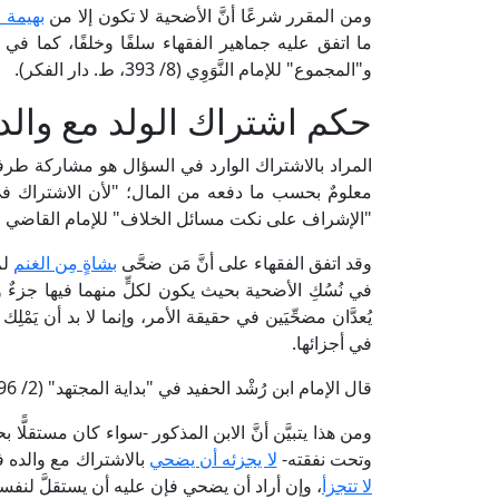
ومن المقرر شرعًا أنَّ الأضحية لا تكون إلا من
بهيمة ا
و"المجموع" للإمام النَّوَوِي (8/ 393، ط. دار الفكر).
حكم اشتراك الولد مع والد
المراد بالاشتراك الوارد في السؤال هو مشاركة طرف
معلومٌ بحسب ما دفعه من المال؛ "لأن الاشتراك في
"الإشراف على نكت مسائل الخلاف" للإمام القاضي عبد الوهاب (1/ 506، ط
وقد اتفق الفقهاء على أنَّ مَن ضحَّى
بشاةٍ مِن الغنم
لم
في نُسُكِ الأضحية بحيث يكون لكلٍّ منهما فيها جزءٌ 
يُعدَّان مضحِّيَين في حقيقة الأمر، وإنما لا بد أن يَمْلِك 
في أجزائها.
قال الإمام ابن رُشْد الحفيد في "بداية المجتهد" (2/ 196، ط. دار الحديث): [اتفقوا على مَنْعِ الاشتراك في الضأن] اهـ.
ومن هذا يتبيَّن أنَّ الابن المذكور -سواء كان مستقلًّا
وتحت نفقته-
لا يجزئه أن يضحي
بالاشتراك مع والده 
لا تتجزأ
، وإن أراد أن يضحي فإن عليه أن يستقلَّ لنفس