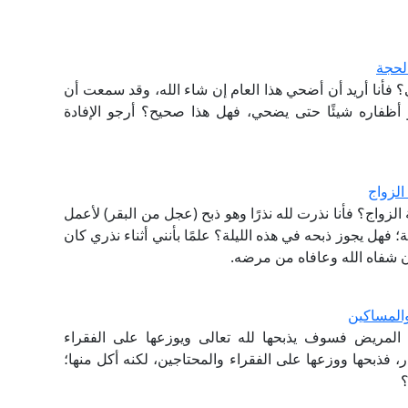
الحجة
 فأنا أريد أن أضحي هذا العام إن شاء الله، وقد سمعت أن
أظفاره شيئًا حتى يضحي، فهل هذا صحيح؟ أرجو الإفادة
الزواج
 الزواج؟ فأنا نذرت لله نذرًا وهو ذبح (عجل من البقر) لأعمل
لة؛ فهل يجوز ذبحه في هذه الليلة؟ علمًا بأنني أثناء ‏نذري كان
 شفاه الله وعافاه من مرضه.‏
المساكين
نَه المريض فسوف يذبحها لله تعالى ويوزعها على الفقراء
ذر، فذبحها ووزعها على الفقراء والمحتاجين، لكنه أكل منها؛
؟