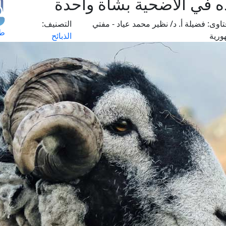
ه في الأضحية بشاة واحدة
اوى:
فضيلة أ. د/ نظير محمد عياد - مفتي
التصنيف:
طل
ورية
الذبائح
اس
حج
ال
م
الق