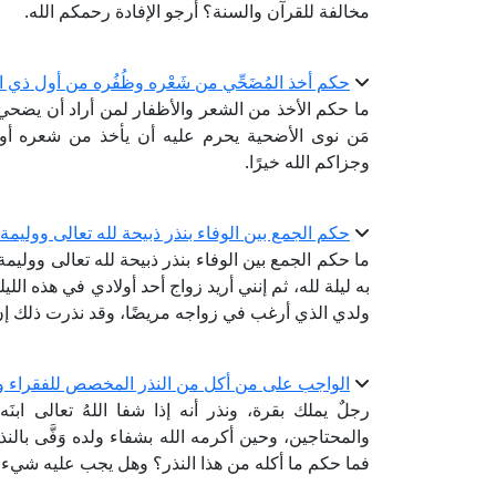
مخالفة للقرآن والسنة؟ أرجو الإفادة رحمكم الله.
حكم أخذ المُضَحِّي من شَعْره وظُفُره من أول ذي 
ما حكم الأخذ من الشعر والأظفار لمن أراد أن يضحي؟
مَن نوى الأضحية يحرم عليه أن يأخذ من شعره أو 
وجزاكم الله خيرًا.
حكم الجمع بين الوفاء بنذر ذبيحة لله تعالى ووليمة 
ما حكم الجمع بين الوفاء بنذر ذبيحة لله تعالى ووليمة
به ليلة لله، ثم إنني أريد زواج أحد أولادي في هذه ‏اللي
ولدي الذي أرغب في زواجه مريضًا، وقد نذرت ‏ذلك إن
الواجب على من أكل من النذر المخصص للفقراء و
رجلٌ يملك بقرة، ونذر أنه إذا شفا اللهُ تعالى اب
والمحتاجين، وحين أكرمه الله بشفاء ولده وَفَّى بالن
فما حكم ما أكله من هذا النذر؟ وهل يجب عليه شيء