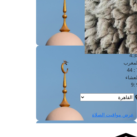
لفجر
4
لشروق
6
لظهر
1
لعصر
4:3
لمغرب
7 
لعشاء
9
عرض مواقيت الصلاة