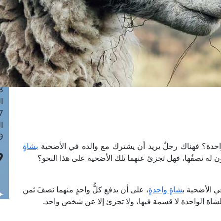
ا
 :41
ا
 :17
ا
 : 1
ا
8
ا
: 44
ا
 :9
احدة؟ فهناك رجلٌ يريد أن يشترك مع والده في الأضحية
بشاةٍ
ون له نصفُها، فهل تجزئ عنهما تلك الأضحية على هذا النحو؟
ي الأضحية ب
شاةٍ واحدةٍ
، على أن يدفع كلُّ واحدٍ منهما نصفَ ثمن
الشاة الواحدة لا قسمة فيها، ولا تجزئ إلا عن شخص واحد.