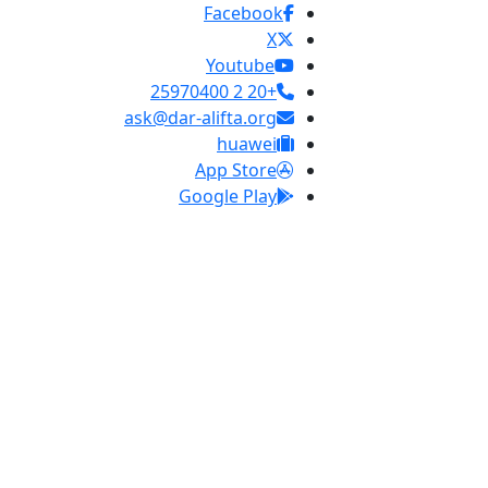
Facebook
X
Youtube
+20 2 25970400
ask@dar-alifta.org
huawei
App Store
Google Play