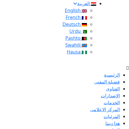
العربية
English
French
Deutsch
Urdu
Pashto
Swahili
Hausa
الرئيسية
فضيلة المفتى
الفتاوى
الإصدارات
الخدمات
المركز الإعلامى
المرئيات
هذا ديننا