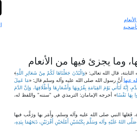
لأنعام
ا
كأضحية
 وما يجزئ فيها من الأنعام
ه الثابتة، قال الله تعالى: ﴿
وَالْبُدْنَ جَعَلْنَاهَا لَكُمْ مِنْ شَعَائِرِ اللَّهِ
﴾
ه عنها
أَنَّ رسول الله صلى الله عليه وآله وسلم قال: «
مَا عَمِلَ
، إِنَّهُ لَتَأْتي يَوْمَ القِيَامَةِ بِقُرُونِهَا وَأَشْعَارِهَا وَأَظْلَافِهَا، وَإنَّ الدَّمَ
 بِهَا نَفْسًا
» أخرجه الإمامان: الترمذي في "سننه" واللفظ له،
 فَعَلها النبي صلى الله عليه وآله وسلم، وأَمَر بها ورَغَّب فيها
َلَّى اللهُ عَلَيْهِ وآله وَسَلَّمَ بِكَبْشَيْنِ أَمْلَحَيْنِ أَقْرَنَيْنِ، ذَبَحَهُمَا بِيَدِهِ،