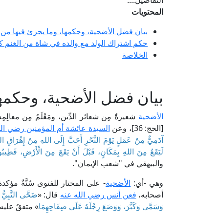
التفاصيل....
المحتويات
بيان فضل الأضحية، وحكمها، وما يجزئ فيها من ا
حكم اشتراك الولد مع والده في شاة من الغنم 
الخلاصة
بيان فضل الأضحية، وحكمها،
الأضحية
شعيرةٌ مِن شعائر الدِّين، ومَعْلَمٌ مِن معالِمِ
[الحج: 36]، وعن
السيدة عائشة أم المؤمنين رضي الل
آدَمِيٌّ مِنْ عَمَلٍ يَوْمَ النَّحْرِ أَحَبَّ إِلَى اللهِ مِنْ إِهْرَاقِ الدَّمِ
لَيَقَعُ مِنَ اللهِ بِمَكَانٍ، قَبْلَ أَنْ يَقَعَ مِنَ الْأَرْضِ، فَطِيبُوا
والبيهقي في "شعب الإيمان".
وهي -أي:
الأضحية
- على المختار للفتوى سُنَّةٌ مؤكدة،
أصحابه،
فعن أنس رضي الله عنه
قال: «
ضَحَّى النَّبِيُّ ص
وَسَمَّى وَكَبَّرَ، وَوَضَعَ رِجْلَهُ عَلَى صِفَاحِهِمَا
» متفقٌ عليه.