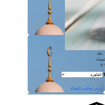
لفجر
4
لشروق
6
لظهر
1
لعصر
4:3
لمغرب
7 
لعشاء
9
عرض مواقيت الصلاة