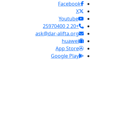
Facebook
X
Youtube
+20 2 25970400
ask@dar-alifta.org
huawei
App Store
Google Play