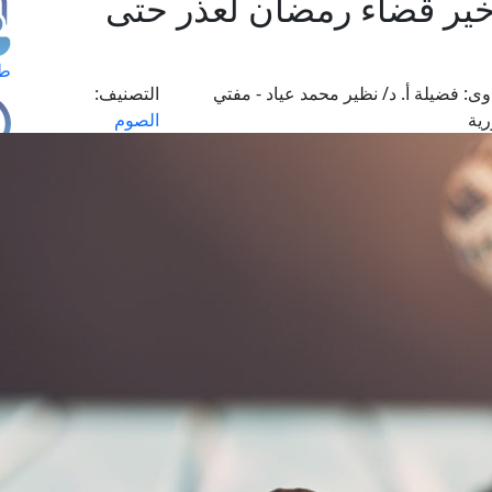
خير قضاء رمضان لعذر حتى
طل
وى:
فضيلة أ. د/ نظير محمد عياد - مفتي
التصنيف:
رية
الصوم
اس
حج
ال
م
الق