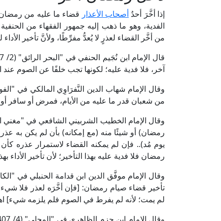
إذا أخَّرَ أحدُ
أصحاب الأعذار
قضاء ما عليه من رمضان ح
الفدية، وهو ما ذهب إليه جمهور الفقهاء من الحنفية و
من أخَّر القضاء لعذرٍ لا يُعدُّ مفرِّطًا، ولأنَّ تأخير الأدا
آخر، فلا فدية عليه؛ لكونها تجب خلفًا عن الصوم عند ا
من شعبان قدر ما عليه من الأيام، فمرض أو سافر أو
رمضان) أو شيئًا منه (مع إمكانه) بأن لم يكن به ع
يوم مُد).. فإن لم يمكنه القضاء لاستمرار عذره كأن ا
رمضان فلا فدية عليه بهذا التأخير؛ لأن تأخير الأداء بهذ
تأخير قضاء صيام رمضان: [فإن أخَّرَه لعذر فلا شيء ع
لم يمت؛ لأنه لم يفرط في الصوم فلم يلزمه شيء] اهـ