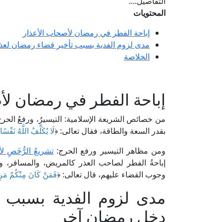
التفاصيل....
المحتويات
إباحة الفطر في رمضان لأصحاب الأعذار
مدى لزوم الفدية بسبب تأخير قضاء رمضان لع
الخلاصة
إباحة الفطر في رمضان لأ
من خصائص الشريعة الإسلامية: التيسيرُ، ورفعُ الحرج 
بقدر السعة والطاقة، فقال تعالى: ﴿
لَا يُكَلِّفُ اللَّهُ نَفْسًا 
ومن مظاهر التيسير ورفع الحرج:
تشريعُ الرُّخَصِ 
إباحةُ الفطر لصاحب العذر كالمريض، والمسافر، و
وجوب القضاء عليهم، قال تعالى: ﴿
فَمَنْ كَانَ مِنْكُمْ مَرِي
مدى لزوم الفدية بسبب 
دخل رمضان آخر