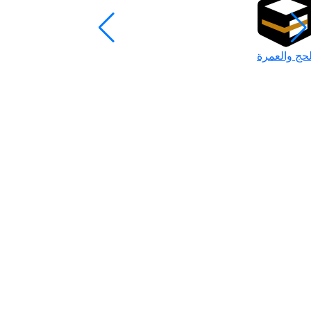
لحج والعمرة
رمضان