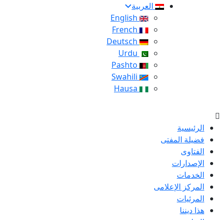
العربية
English
French
Deutsch
Urdu
Pashto
Swahili
Hausa
الرئيسية
فضيلة المفتى
الفتاوى
الإصدارات
الخدمات
المركز الإعلامى
المرئيات
هذا ديننا