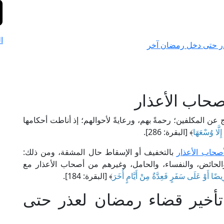
ا
ذر حتى دخل رمضان آخر
صحاب الأعذار
عن المكلفين؛ رحمةً بهم، ورعايةً لأحوالهم؛ إذ أناطت أحكامها
إِلَّا وُسْعَهَا
﴾ [البقرة: 286].
لأصحاب الأعذار
بالتخفيف أو الإسقاط حال المشقة، ومن ذلك:
الحائض، والنفساء، والحامل، وغيرهم من أصحاب الأعذار مع
ضًا أَوْ عَلَى سَفَرٍ فَعِدَّةٌ مِنْ أَيَّامٍ أُخَرَ
﴾ [البقرة: 184].
تأخير قضاء رمضان لعذر حتى