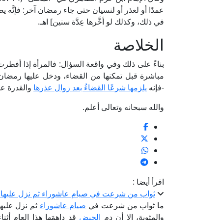
عمدًا أو لعذر أو لنسيان حتى جاء رمضان آخر: فإنَّه يص
في ذلك، وكذلك لو أخَّرها عِدَّة سنين] اهـ.
الخلاصة
بناءً على ذلك وفي واقعة السؤال: فالمرأة إذا أفطرت
مباشرة قبل تمكنها من القضاء، ودخل عليها رمضان 
-فإنه
يلزمها شرعًا القضاءُ بعد زوال عذرها
والقدرة عل
والله سبحانه وتعالى أعلم.
اقرأ أيضا :
ثواب من شرعت في صيام عاشوراء ثم نزل عليها 
ما ثواب من شرعت في
صيام عاشوراء
ثم نزل عليها
والمثوبة، إلا أن دم
الحيض
قد داهمَها هذا العام أث