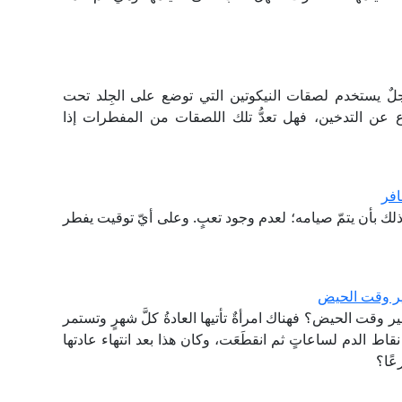
لٌ يستخدم لصقات النيكوتين التي توضع على الجِلد تحت
عن التدخين، فهل تعدُّ تلك اللصقات من المفطرات إذا
فر
 بأن يتمّ صيامه؛ لعدم وجود تعبٍ. وعلى أيّ توقيت يفطر
ير وقت الحيض
وقت الحيض؟ فهناك امرأةٌ تأتيها العادةُ كلَّ شهرٍ وتستمر
ط الدم لساعاتٍ ثم انقطَعَت، وكان هذا بعد انتهاء عادتها
ًا؟