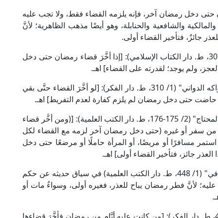
تى دخل رمضان آخر، فإنه يلزمه القضاء فقط، ولا تجب عليه
المالكية والشافعية والحنابلة، وهو أيضًا مذهب الظاهرية؛ لأنَّ
ء للعذر جائزٌ، فتأخير القضاء أولى.
قال الإمام ابن نُجَيم الحنفي في "البحر الرائق" (2/ 307، ط. دار الكتاب الإسلامي): [إذا أخَّرَ قضاء رمضان حتى دخل
لعجز، ولم يوجد؛ لقدرته على القضاء] اهـ.
وقال الإمام شهاب الدين النَّفرَاوِي المالكي في "الفواكه الدواني" (1/ 310، ط. دار الفكر): [لو أخَّرَ القضاء حتَّى بقي
 حاضت حتى دخل رمضان لم يلزم كفارة لعدم التفريط] اهـ.
وقال الإمام الخطيب الشربيني الشافعي في "مغني المحتاج" (2/ 175-176، ط. دار الكتب العلمية): [(ومن أخَّر قضاء
ذر من سفر أو غيره (حتى دخل رمضان آخر لزمه مع القضاء لكل
ستمر مسافرًا أو مريضًا، أو المرأة حاملًا أو مرضعًا حتى دخل
ا العذر جائز، فتأخير القضاء أولى] اهـ.
وقال الإمام موفَّق الدين ابن قدامة الحنبلي في "الكافي" (1/ 448، ط. دار الكتب العلمية) في سياق حديثه عن حكم
ليه؛ لأنَّ فطر رمضان يباح للعذر، فغيره أولى، وسواءٌ مات أو
.
وقال الإمام ابن حزم الظاهري في "المحلى" (4/ 407، ط. دار الفكر): [من كانت عليه أيَّام من رمضان فأخَّرَ قضاءها