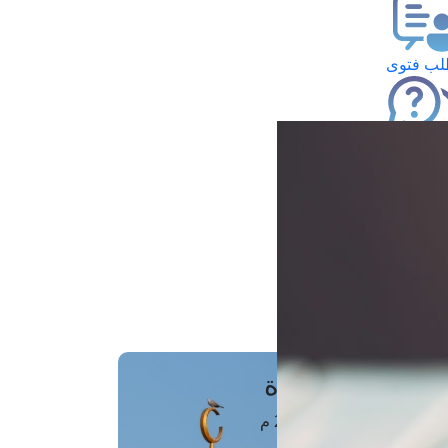
ب فتوى
تعلام عن فتوى
ز موعد
فتوى الهاتفية
َواقِيتُ الصَّـــلاة
اهرة · 07 أغسطس 2026 م