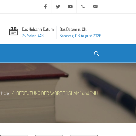
Facebook
Twitter
Youtube
+20 2 25970400
ask@dar-alifta.org
Das Hidschri Datum
Das Datum n. Ch.
25. Safar 1448
Samstag, 08 August 2026
rticle
BEDEUTUNG DER WORTE “ISLAM” und “MU...