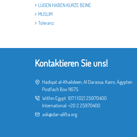
LÜGEN HABEN KURZE BEINE
MUSLIM
Toleranz
Kontaktieren Sie uns!
Hadiqat al-Khalideen, Al Darassa, Kairo, Ägypten
Postfach Box 11675
Within Egypt:
107
|
(02) 25970400
International:
+20 2 25970400
ask@dar-alifta.org