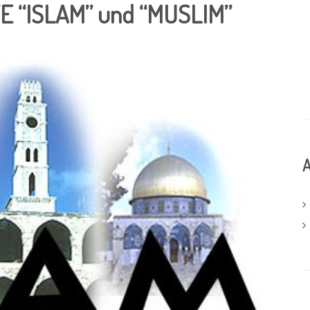
 “ISLAM” und “MUSLIM”
A