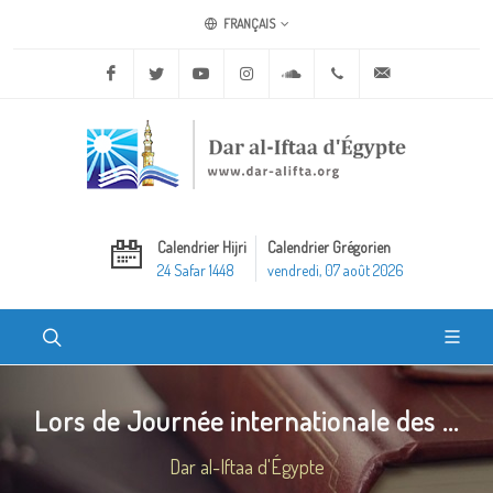
FRANÇAIS
Facebook
Twitter
Youtube
Instagram
Soundcloud
+20 2 25970400
ask@dar-alifta.o
Calendrier Hijri
Calendrier Grégorien
24 Safar 1448
vendredi, 07 août 2026
Lors de Journée internationale des ...
Dar al-Iftaa d'Égypte