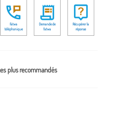
Fatwa
Demande de
Récupérer la
téléphonique
fatwa
réponse
es plus recommandés