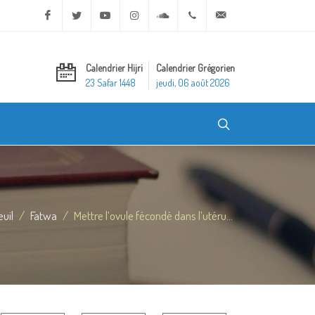
Facebook
Twitter
Youtube
Instagram
Soundcloud
+20 2 25970400
ask@dar-alifta.org
Calendrier Hijri
Calendrier Grégorien
23 Safar 1448
jeudi, 06 août 2026
uil
Fatwa
Mettre l’ovule fécondé dans l’utéru...