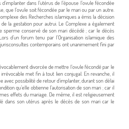
s d’implanter dans l’utérus de l’épouse l’ovule fécondée
que l’ovule soit fécondée par le mari ou par un autre.
 Complexe des Recherches islamiques a émis la décision
ue de la gestation pour autrui. Le Complexe a également
e le sperme conservé de son mari décédé ; car le décès
. Lors d’un forum tenu par l’Organisation islamique des
s jurisconsultes contemporains ont unanimement fini par
rrévocablement divorcée de mettre l’ovule fécondé par le
rrévocable met fin à tout lien conjugal. En revanche, il
 avec possibilité de retour d’implanter, durant son délai
dition qu’elle obtienne l’autorisation de son mari ; car il
mêmes effets du mariage. De même, il est religieusement
ndé dans son utérus après le décès de son mari car le