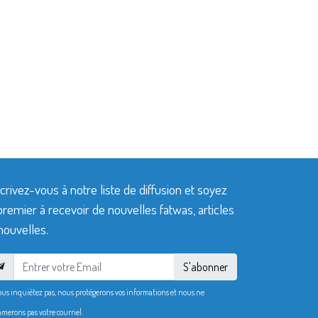
crivez-vous à notre liste de diffusion et soyez
premier à recevoir de nouvelles fatwas, articles
nouvelles.
S'abonner
ous inquiétez pas, nous protégerons vos informations et nous ne
merons pas votre courriel.