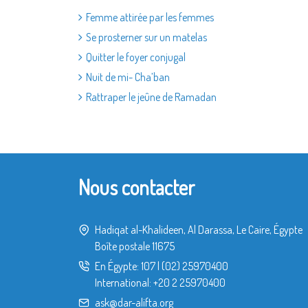
Femme attirée par les femmes
Se prosterner sur un matelas
Quitter le foyer conjugal
Nuit de mi- Cha’ban
Rattraper le jeûne de Ramadan
Nous contacter
Hadiqat al-Khalideen, Al Darassa, Le Caire, Égypte
Boîte postale 11675
En Égypte:
107
|
(02) 25970400
International:
+20 2 25970400
ask@dar-alifta.org