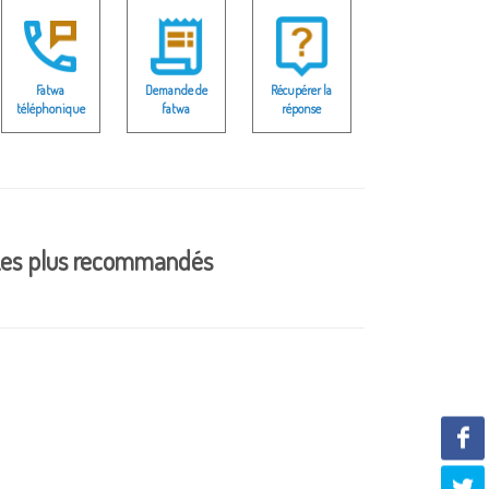
Fatwa
Demande de
Récupérer la
téléphonique
fatwa
réponse
es plus recommandés