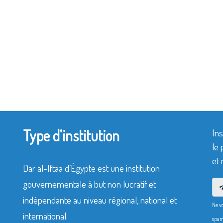
Type d’institution
Ins
le 
et 
Dar al-Iftaa d’Égypte est une institution
gouvernementale à but non lucratif et
indépendante au niveau régional, national et
Ne v
international.
spam