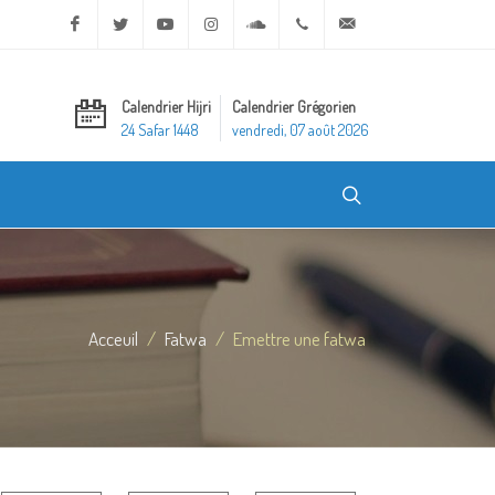
Facebook
Twitter
Youtube
Instagram
Soundcloud
+20 2 25970400
ask@dar-alifta.org
Calendrier Hijri
Calendrier Grégorien
24 Safar 1448
vendredi, 07 août 2026
Acceuil
Fatwa
Emettre une fatwa