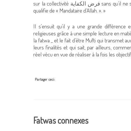
sur la collectivité فرض الكفاية sans qu’il ne soit pour autant à l’abri de l’erreur, c’est pourquoi, on le
qualifie de « Mandataire d'Allah. ». »
Il s'ensuit qu'il y a une grande différence 
religieuses grâce à une simple lecture en matiè
la fatwa _ et le fait d’être Mufti qui transmet a
leurs finalités et qui sait, par ailleurs, com
réel vécu en vue de réaliser à la fois les objecti
Partager ceci:
Fatwas connexes